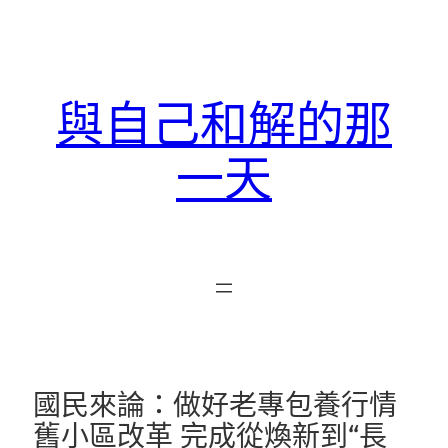
跳
至
主
要
與自己和解的那
內
容
一天
國民來論：做好老專包養行情
舊小區改革 完成從煥新到“長