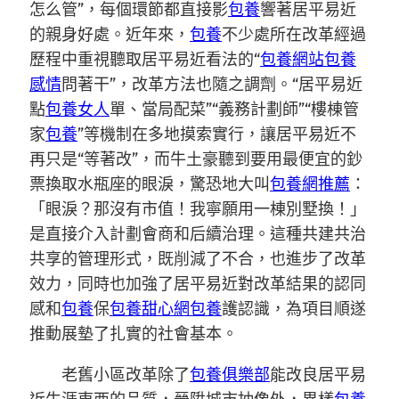
怎么管”，每個環節都直接影
包養
響著居平易近
的親身好處。近年來，
包養
不少處所在改革經過
歷程中重視聽取居平易近看法的“
包養網站
包養
感情
問著干”，改革方法也隨之調劑。“居平易近
點
包養女人
單、當局配菜”“義務計劃師”“樓棟管
家
包養
”等機制在多地摸索實行，讓居平易近不
再只是“等著改”，而牛土豪聽到要用最便宜的鈔
票換取水瓶座的眼淚，驚恐地大叫
包養網推薦
：
「眼淚？那沒有市值！我寧願用一棟別墅換！」
是直接介入計劃會商和后續治理。這種共建共治
共享的管理形式，既削減了不合，也進步了改革
效力，同時也加強了居平易近對改革結果的認同
感和
包養
保
包養甜心網
包養
護認識，為項目順遂
推動展墊了扎實的社會基本。
老舊小區改革除了
包養俱樂部
能改良居平易