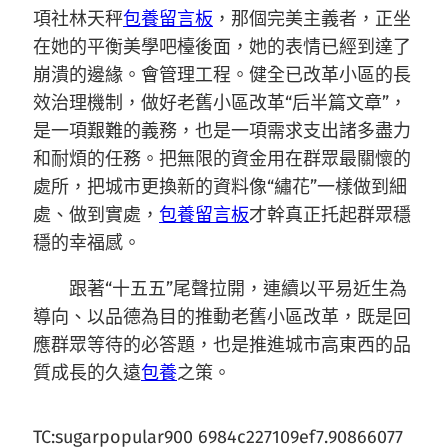
項社林天秤
包養留言板
，那個完美主義者，正坐
在她的平衡美學吧檯後面，她的表情已經到達了
崩潰的邊緣。會管理工程。健全已改革小區的長
效治理機制，做好老舊小區改革“后半篇文章”，
是一項艱難的義務，也是一項需求支出諸多盡力
和耐煩的任務。把無限的資金用在群眾最關懷的
處所，把城市更換新的資料像“繡花”一樣做到細
處、做到實處，
包養留言板
才幹真正托起群眾穩
穩的幸福感。
跟著“十五五”尾聲拉開，連續以平易近生為
導向、以品德為目的推動老舊小區改革，既是回
應群眾等待的必答題，也是推進城市高東西的品
質成長的久遠
包養
之策。
TC:sugarpopular900 6984c227109ef7.90866077