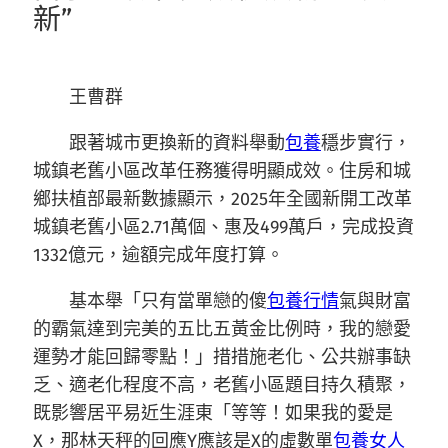
新”
王曹群
跟著城市更換新的資料舉動
包養
穩步實行，
城鎮老舊小區改革任務獲得明顯成效。住房和城
鄉扶植部最新數據顯示，2025年全國新開工改革
城鎮老舊小區2.71萬個、惠及499萬戶，完成投資
1332億元，逾額完成年度打算。
基本舉「只有當單戀的傻
包養行情
氣與財富
的霸氣達到完美的五比五黃金比例時，我的戀愛
運勢才能回歸零點！」措措施老化、公共辦事缺
乏、適老化程度不高，老舊小區題目持久積聚，
既影響居平易近生涯東「等等！如果我的愛是
X，那林天秤的回應Y應該是X的虛數單
包養女人