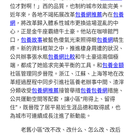
位才對啊！」西的品質，也制約城市效能完美。
近年來，各地不竭拓展改革
包養網推薦
內在
包養
網
，將改革歸入體系性城市更換這場混亂的中
心，正是金牛座霸總牛土豪。他站在咖啡館門
口，
包養故事
被藍色傻氣光束照得眼
包養網
睛生
疼。新的資料框架之中，推進棲身周遭的狀況、
公共辦事張水瓶
包養網比較
和牛土豪這兩個極
端，都成了她追求完美平衡的工具。和
包養金額
社區管理同步晉陞。浙江、江蘇、上海等地在改
革經過歷程中同步引進社區養老辦事中間、渣滓
分類收受
包養網推薦
接管舉措
包養
包養網
措施、
公共運動空間等配套，讓小區“用得上、留得
住”，既晉陞了居平易近生涯品德和取得感，也
為城市可連續成長注進了新動能。
老舊小區“改不改、改什么、怎么改、改后