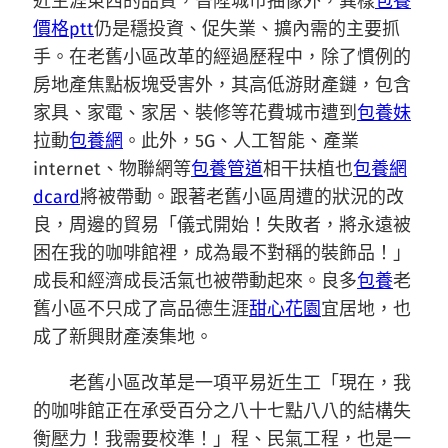
近生涯東西的品質，晉陞城市抽像外，異樣
包養
價格ptt
仍是穩投資、促失業、擴內需的主要抓
手。在老舊小區改革的經過歷程中，除了慣例的
房地產焦點板塊受害外，其高低游財產鏈，包含
家具、家電、家居、裝修等花費城市遭到
包養妹
拉動
包養網
。此外，5G、人工智能、產業
internet、物聯網等
包養管道
相干扶植也
包養網
dcard
將被帶動。跟著老舊小區周遭的狀況的改
良，周邊的貿易「儀式開始！失敗者，將永遠被
困在我的咖啡館裡，成為最不對稱的裝飾品！」
成長和經濟成長活氣也被帶動起來。良多
包養
老
舊小區不只成了高品德生涯
甜心花園
宜居地，也
成了新興財產湊集地。
老舊小區改革是一項平易近生工「現在，我
的咖啡館正在承受百分之八十七點八八的結構失
衡壓力！我需要校準！」程、民氣工程，也是一