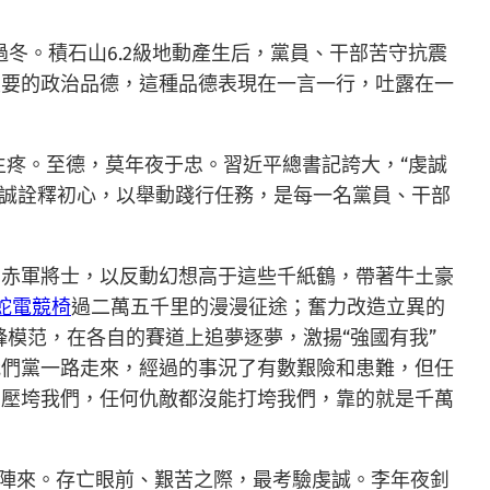
冬。積石山6.2級地動產生后，黨員、干部苦守抗震
重要的政治品德，這種品德表現在一言一行，吐露在一
生疼。至德，莫年夜于忠。習近平總書記誇大，“虔誠
誠詮釋初心，以舉動踐行任務，是每一名黨員、干部
的赤軍將士，以反動幻想高于這些千紙鶴，帶著牛土豪
雷蛇電競椅
過二萬五千里的漫漫征途；奮力改造立異的
鋒模范，在各自的賽道上追夢逐夢，激揚“強國有我”
我們黨一路走來，經過的事況了有數艱險和患難，但任
有壓垮我們，任何仇敵都沒能打垮我們，靠的就是千萬
下陣來。存亡眼前、艱苦之際，最考驗虔誠。李年夜釗