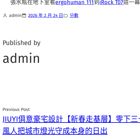
張水瓶在地下室看
ergohuman 111
到
iRock T07
這一幕
admin
2026 年 2 月 24 日
分數
Published by
admin
Previous Post
JIUYI俱意豪宅設計【新春走基層】零下
風人把城市燈光守成本身的日出