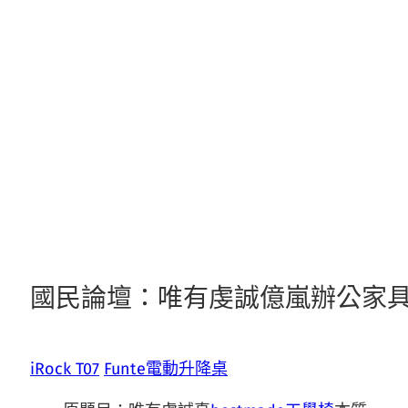
跳
至
主
要
內
容
國民論壇：唯有虔誠億嵐辦公家
iRock T07
Funte電動升降桌