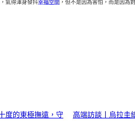
，氣得渾身發抖
幸福空間
，但不是因為害怕，而是因為
三十度的東極撫遠，守
高端訪談丨烏拉圭總