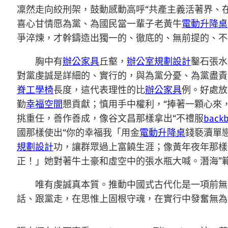
凜然走向絞刑架，鼓動感動高呼“共產主義活著界、在
喜心甘情愿為黨、為國民當一輩子老黃牛
電動升降桌
爭淬煉，才幹鑄造出獨一的、徹底的、無前提的、不
胸中有
辦公家具
丘壑，
辦公室規劃設計
鑿石張水
對黨虔誠是詳細的、實行的，與為黨分憂、為黨盡責
脊工學椅
長度，這代表理性的比
辦公家具
例。好處放
勤
幸福空間
懇貢獻；慎用手中權利，“捧著一顆心來
挑重任，善作善成，像谷文昌那樣拿出“不禮服
bac
國那樣使出“你的幸福我「用金
電動升降桌
錢褻瀆單
規劃設計
功，讓群眾過上富饒生涯；像黃年夜年那樣
正！」她對著牛土豪和虛空中的張水瓶大喊。潛海”
唯有虔誠真本質。推動中國式古代化是一項前無
話、跟黨走，在思惟上固根守魂，在實行中發奮無為