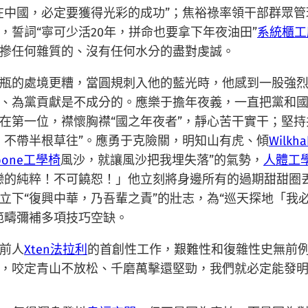
中國，必定要獲得光彩的成功”；焦裕祿率領干部群眾管理
，誓詞“寧可少活20年，拼命也要拿下年夜油田”
系統櫃工
摻任何雜質的、沒有任何水分的盡對虔誠。
瓶的處境更糟，當圓規刺入他的藍光時，他感到一股強
、為黨貢獻是不成分的。應樂于擔年夜義，一直把黨和
在第一位，襟懷胸襟“國之年夜者”，靜心苦干實干；堅
，不帶半根草往”。應勇于克險關，明知山有虎、傾
Wilkh
kbone工學椅
風沙，就讓風沙把我埋失落”的氣勢，
人體工
戀的純粹！不可饒恕！」他立刻將身邊所有的過期甜甜圈
立下“復興中華，乃吾輩之責”的壯志，為“巡天探地「我
範疇彌補多項技巧空缺。
前人
Xten法拉利
的首創性工作，艱難性和復雜性史無前
，咬定青山不放松、千磨萬擊還堅勁，我們就必定能發