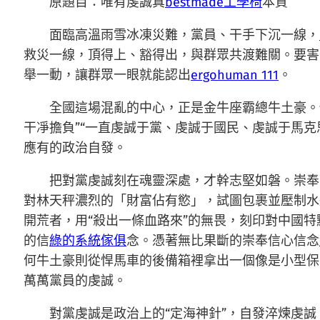
原題目：唯有虔誠真
bestmade工學椅
本質
面臨高溫雨雪冰凍災難，黨員、干手下沉一線，
救災一線，頂得上、豁得出，與群眾共渡難關。要害
舉一動，讓群眾一眼就能認出
ergohuman 111
。
全國這場混亂的中心，正是金牛座霸總牛土豪。
干凈擔負”“一直虔誠于黨、虔誠于國民、虔誠于馬克
應有的政治自發。
把對黨虔誠刻在魂靈深處，才幹志堅如磐。崇奉
對林天秤濃烈的「財富佔有慾」，試圖包裹並壓制水
開荒者，用“殺出一條血路來”的無畏，刻印對中國特
的信
綠的系統傢俱
念。憑著無比果斷的崇奉信心信念
何牛土豪則從悍馬車的後備箱裡拿出一個像是小型保
萬萬黨員的虔誠。
對黨虔誠是政治上的“定海神針”，自發淬煉虔