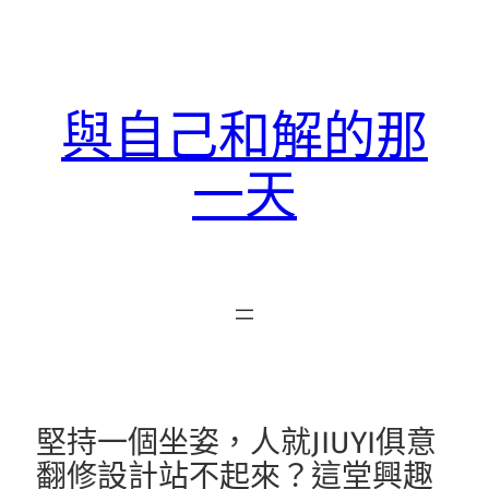
跳
至
主
要
與自己和解的那
內
容
一天
堅持一個坐姿，人就JIUYI俱意
翻修設計站不起來？這堂興趣