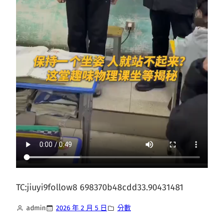
TC:jiuyi9follow8 698370b48cdd33.90431481
admin
2026 年 2 月 5 日
分數