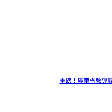
重磅！廣東省教導廳