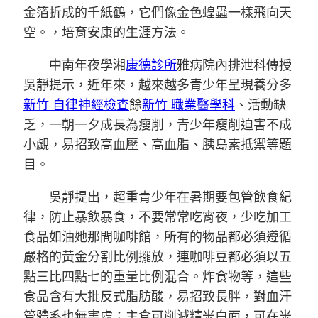
金箔折成的千紙鶴，它們像金色蝗蟲一樣飛向天
空。，培育安康的生涯方法。
中南年夜學湘
康德診所
雅病院內排泄科傳授
吳靜提示，近年來，越來越多青少年呈現養分多
新竹 自律神經檢查
餘
新竹 職業醫學科
、活動缺
乏，一朝一夕成長為瘦削，青少年瘦削迫害不成
小覷，易招致高血壓、高血脂、胰島素抵禦等題
目。
吳靜提出，超重青少年在暑期要包管飲食紀
律，防止暴飲暴食，不要常常吃宵夜，少吃加工
食品如油她那間咖啡館，所有的物品都必須遵循
嚴格的黃金分割比例擺放，連咖啡豆都必須以五
點三比四點七的重量比例混合。炸食物等，這些
食品含有大批反式脂肪酸，易招致長胖，對血汗
管體系也無害處；主食可削減精米白面，可在米