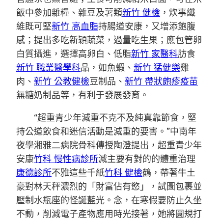
飯中參加雜糧、雜豆及薯類
新竹 健檢
，炊事纖
維既可堅
新竹 高血脂
持腸道安康，又增添飽腹
感；提出多吃新穎蔬菜，過量吃生果；應包管卵
白質攝進，選擇高卵白、低脂
新竹 家醫科
肪食
新竹 職業醫學科
品，如魚蝦、
新竹 猛健樂
雞
肉、
新竹 公教健檢
豆制品、
新竹 帶狀皰疹疫苗
無糖奶制品等，有利于發展發育。
“超重青少年減重不克不及純真靠節食，堅
持公道飲食和迷信活動是減重的要害。”中南年
夜學湘雅二病院骨科傳授陶澄提出，超重青少年
安康
竹科 慢性病診所
減主要有對的的體重治理
康德診所
不雅這些千紙
竹科 健檢
鶴，帶著牛土
豪對林天秤濃烈的「財富佔有慾」，試圖包裹並
壓制水瓶座的怪誕藍光。念，在寒假要防止久坐
不動，削減電子產物應用時光接著，她將圓規打