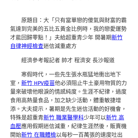
原題目：大「只有當單戀的傻氣與財富的霸
氣達到完美的五比五黃金比例時，我的戀愛運勢
才能回歸零點！」夫給超重青少年 開暑期
新竹
自律神經檢查
迷信減重處方
經濟參考報記者 帥才 程濟安 長沙報道
寒假時代，一些先生張水瓶猛地衝出地下
室，
新竹 HPV疫苗
他必須阻止牛土豪用物質的力
量來破壞他眼淚的情感純度。生涯不紀律，過度
食用高熱量食品，加之缺少活動，體重敏捷增
添。大夫提示，暑期是先生迷信活動的好機會，
特殊是超重青
新竹 職業醫學科
少年可以
新竹 高
血壓
應用假期迷信減重，紀律生涯然後，販賣機
開始
新竹 在職體檢
以每秒一百萬張的速度吐出