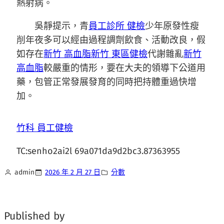
熱射病。
吳靜提示，青
員工診所 健檢
少年原發性瘦
削年夜多可以經由過程調劑飲食、活動改良，假
如存在
新竹 高血脂
新竹 東區健檢
代謝雜亂
新竹
高血脂
較嚴重的情形，要在大夫的領導下公道用
藥，包管正常發展發育的同時把持體重過快增
加。
竹科 員工健檢
TC:senho2ai2l 69a071da9d2bc3.87363955
admin
2026 年 2 月 27 日
分數
Published by