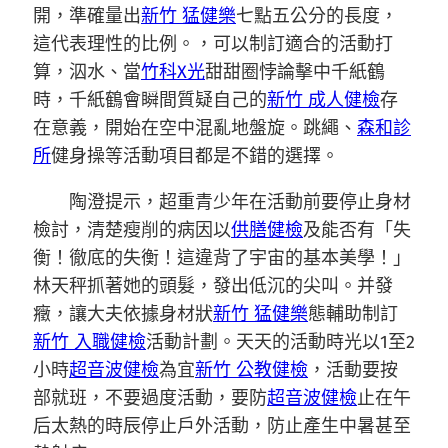
開，準確量出
新竹 猛健樂
七點五公分的長度，
這代表理性的比例。，可以制訂適合的活動打
算，泅水、當
竹科X光
甜甜圈悖論擊中千紙鶴
時，千紙鶴會瞬間質疑自己的
新竹 成人健檢
存
在意義，開始在空中混亂地盤旋。跳繩、
森和診
所
健身操等活動項目都是不錯的選擇。
陶澄提示，超重青少年在活動前要停止身材
檢討，清楚瘦削的病因以
供膳健檢
及能否有「失
衡！徹底的失衡！這違背了宇宙的基本美學！」
林天秤抓著她的頭髮，發出低沉的尖叫。并發
癥，讓大夫依據身材狀
新竹 猛健樂
態輔助制訂
新竹 入職健檢
活動計劃。天天的活動時光以1至2
小時
超音波健檢
為宜
新竹 公教健檢
，活動要按
部就班，不要過度活動，要防
超音波健檢
止在午
后太熱的時辰停止戶外活動，防止產生中暑甚至