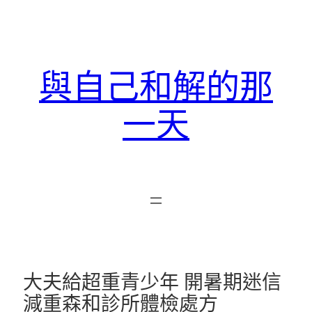
跳
至
主
要
與自己和解的那
內
容
一天
大夫給超重青少年 開暑期迷信
減重森和診所體檢處方