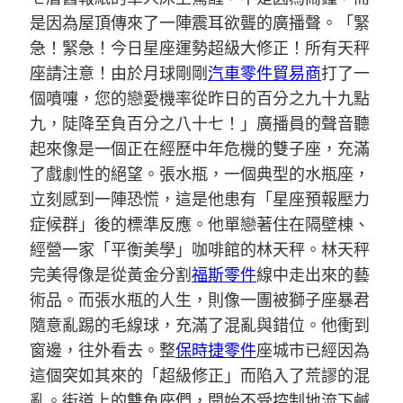
是因為屋頂傳來了一陣震耳欲聾的廣播聲。「緊
急！緊急！今日星座運勢超級大修正！所有天秤
座請注意！由於月球剛剛
汽車零件貿易商
打了一
個噴嚏，您的戀愛機率從昨日的百分之九十九點
九，陡降至負百分之八十七！」廣播員的聲音聽
起來像是一個正在經歷中年危機的雙子座，充滿
了戲劇性的絕望。張水瓶，一個典型的水瓶座，
立刻感到一陣恐慌，這是他患有「星座預報壓力
症候群」後的標準反應。他單戀著住在隔壁棟、
經營一家「平衡美學」咖啡館的林天秤。林天秤
完美得像是從黃金分割
福斯零件
線中走出來的藝
術品。而張水瓶的人生，則像一團被獅子座暴君
隨意亂踢的毛線球，充滿了混亂與錯位。他衝到
窗邊，往外看去。整
保時捷零件
座城市已經因為
這個突如其來的「超級修正」而陷入了荒謬的混
亂。街道上的雙魚座們，開始不受控制地流下鹹