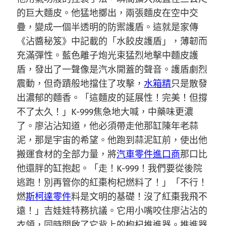
的巨大麵皮。他猛地擲出，兩張麵皮在空中交
疊，變成一個半透明的防禦護盾。這就是家傳
《沾醬秘笈》中記載的「水餃皮護盾」，薄韌而
充滿彈性。藍色離子炮光束猛烈地擊中麵皮護
盾，發出了一聲像是汽水開蓋的聲音。護盾劇烈
震動，但奇蹟般地擋住了攻擊，
水箱精
只是散發
出濃郁的麵香。「這麵皮的延展性！完美！但撐
不了太久！」K-999焦急地大喊，中藥味更濃
了。廖沾沾知道，他必須帶走他那缸陳年老蒜
泥，那是宇宙的希望。他跑到蒜泥缸前，使出他
搬運食材的全部力量，將
汽車零件進口商
那口比
他還胖的缸抱起。「走！K-999！我們要從後院
逃跑！別再管你的紅棗枸杞燃料了！」「不行！
燃
斯柯達零件
料是文明的基礎！沒了紅棗我飛不
遠！」吉娃娃特務抗議。它用小嘴咬住廖沾沾的
衣領，同時開啟了它背上的枸杞推進器。推進器