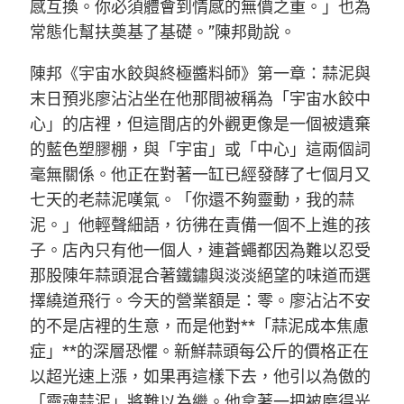
感互換。你必須體會到情感的無價之重。」也為
常態化幫扶奠基了基礎。”陳邦勛說。
陳邦《宇宙水餃與終極醬料師》第一章：蒜泥與
末日預兆廖沾沾坐在他那間被稱為「宇宙水餃中
心」的店裡，但這間店的外觀更像是一個被遺棄
的藍色塑膠棚，與「宇宙」或「中心」這兩個詞
毫無關係。他正在對著一缸已經發酵了七個月又
七天的老蒜泥嘆氣。「你還不夠靈動，我的蒜
泥。」他輕聲細語，彷彿在責備一個不上進的孩
子。店內只有他一個人，連蒼蠅都因為難以忍受
那股陳年蒜頭混合著鐵鏽與淡淡絕望的味道而選
擇繞道飛行。今天的營業額是：零。廖沾沾不安
的不是店裡的生意，而是他對**「蒜泥成本焦慮
症」**的深層恐懼。新鮮蒜頭每公斤的價格正在
以超光速上漲，如果再這樣下去，他引以為傲的
「靈魂蒜泥」將難以為繼。他拿著一把被磨得光