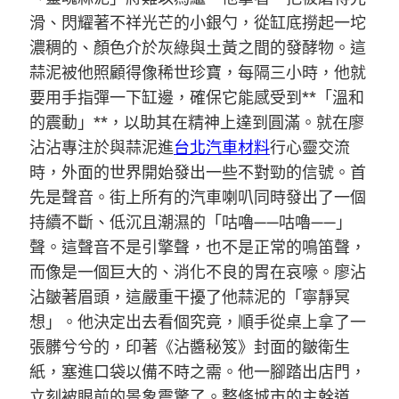
滑、閃耀著不祥光芒的小銀勺，從缸底撈起一坨
濃稠的、顏色介於灰綠與土黃之間的發酵物。這
蒜泥被他照顧得像稀世珍寶，每隔三小時，他就
要用手指彈一下缸邊，確保它能感受到**「溫和
的震動」**，以助其在精神上達到圓滿。就在廖
沾沾專注於與蒜泥進
台北汽車材料
行心靈交流
時，外面的世界開始發出一些不對勁的信號。首
先是聲音。街上所有的汽車喇叭同時發出了一個
持續不斷、低沉且潮濕的「咕嚕——咕嚕——」
聲。這聲音不是引擎聲，也不是正常的鳴笛聲，
而像是一個巨大的、消化不良的胃在哀嚎。廖沾
沾皺著眉頭，這嚴重干擾了他蒜泥的「寧靜冥
想」。他決定出去看個究竟，順手從桌上拿了一
張髒兮兮的，印著《沾醬秘笈》封面的皺衛生
紙，塞進口袋以備不時之需。他一腳踏出店門，
立刻被眼前的景象震驚了。整條城市的主幹道