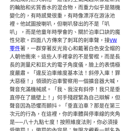
的輪胎和劣質香水的混合物，而重力似乎是隨機
變化的，有時感覺很重，有時像漂浮在游泳池
裡。他試圖按喇叭，但喇叭發出的不是「叭
叭」，而是他童年時學會的、關於泊車口訣的魔
性兒歌。四面八方傳來了刺耳的剎車聲，接
VW
零件
著，一群穿著反光背心和戴著白色安全帽的
人朝他衝來。這些人手裡拿的不是警棍，而是長
長的測量尺和巨大的電子角度儀，臉上的表情極
度嚴肅。「違反泊車維度基本法！斜停入庫！罪
大惡極！」領頭的泊車警察用一個擴音器大喊，
聲音充滿機械感。「我、我沒有斜停！我只是垂
直停在了牆壁上！」何手殘趕緊為自己辯解，但
聲音因為恐懼而顫抖。「垂直泊車？那是在第三
次元的行為，在這裡，你的車體與停車線的夾角
是——八十九點七度！按照維度法則，你必須接
受懲罰！」懲罰的內容是：無限次觀看一部名為