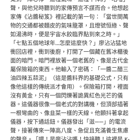
聲，與他兒時聽到的家傳預言不謀而合。他想起
家傳《沾醬秘笈》裡記載的第一句：「當世間萬
物的交通都被麵皮的氣味籠罩，且燈號恒綠、聲
如湯沸時，便是宇宙水餃臨界點到來之時。」
「七點五個地球年…怎麼這麼快？」廖沾沾猛地
衝回店裡，衝到後廚，打開了一個藏在舊冰櫃後
面的暗門。暗門裡放著一個老舊的、像是古代金
屬保險箱的東西。他輸入了密碼：「一醬二醋三
油四辣五蒜泥」（這是醬料界的基礎公式，只有
像他這樣的傳統派才會用）。保險箱打開，裡面
沒有黃金，只有一個閃爍著詭異紅色光芒的儀
器。這儀器很像一個老式的對講機，但頂部插著
一根彎曲的、像韭菜一樣的天線。他顫抖著拿起
儀器，按下通話鈕。儀器發出「滋——」的電流
聲，接著傳來一陣高八度、急促且充滿養生焦慮
的聲音。「喂！是廖沾沾嗎！快接聽！這裡是 K-