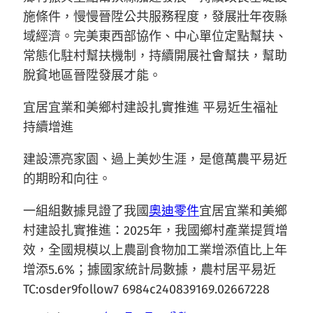
施條件，慢慢晉陞公共服務程度，發展壯年夜縣
域經濟。完美東西部協作、中心單位定點幫扶、
常態化駐村幫扶機制，持續開展社會幫扶，幫助
脫貧地區晉陞發展才能。
宜居宜業和美鄉村建設扎實推進 平易近生福祉
持續增進
建設漂亮家園、過上美妙生涯，是億萬農平易近
的期盼和向往。
一組組數據見證了我國
奧迪零件
宜居宜業和美鄉
村建設扎實推進：2025年，我國鄉村產業提質增
效，全國規模以上農副食物加工業增添值比上年
增添5.6%；據國家統計局數據，農村居平易近
TC:osder9follow7 6984c240839169.02667228