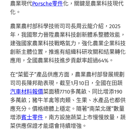
農業現代
Porsche零件
化，關鍵是農業科技現代
化。
農業農村部科學技術司司長周云龍介紹，2025
年，我國聚力晉陞農業科技創新體系整體效能，
建強國家農業科技戰略氣力，強化農業企業科技
創新主體位置，推進有組織科研攻關和結果轉化
應用，全國農業科技進步貢獻率超過64%。
在“菜籃子”產品供應方面，農業農村部發展規劃
司司長陳邦勛表現，截至1月10日，全國在田蔬
汽車材料報價
菜面積7710多萬畝、同比增添190
多萬畝；豬牛羊禽等肉類、生果、水產品也都供
應充分。價格總體上穩定。隨著“南菜北運”數量
增添
賓士零件
，南方設施蔬菜上市慢慢放量，蔬
菜供應保證才能還會持續增強。