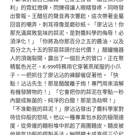
利」的霓虹燈牌，閃爍得讓人眼睛發疼，同時發
出警報。王醋狂的聲音再次響起，這次帶著金屬
回音的嘲弄，刺耳得像是磨砂紙。「廖沾沾！你
那充滿腐敗氣味的蒜泥，是對醬料學的侮辱！必
須淨化！」「你將為你那百分之五的醬油，以及
百分之九十五的邪惡蒜頭付出代價！」醋罐機器
人的頂端裂開，露出了一個巨大的管口，正在聚
積藍色光芒。K-999特務用它穿著燕尾服的小爪
子，一把抓住了廖沾沾的褲腳催促著他。「快
點！沾沾先生！那是醋酸離子炮！專門用來溶解
有機發酵物的！」「它會把你的蒜泥在零點一秒
內變成無菌的、純淨的白醋！那是浩劫啊！」
「不准動我的蒜泥！」廖沾沾發出了醬料學家對
待信仰般的怒吼。他以一種專業包水餃的極限速
度，從旁邊的麵粉堆中抓起了兩團麵皮。麵皮被
他用氣功般的捏製手法，瞬間擴大成直徑三公尺