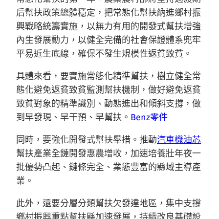
后幫扶政策總體穩定，把常態化幫扶納進鄉村振
興戰略統籌實施，以無力有用的開發式幫扶增強
內生發展動力，以健全完備的社會保證體系兜牢
平易近生底線，確保不發生規模性返貧致貧。
具體來看，要實施常態化精準幫扶，樹立健全常
態化避免返貧致貧監測幫扶機制，做好避免返貧
致貧對象的精準識別、動態進出和傾斜支撐，做
到早發現、早干預、早幫扶。
Benz零件
同時，要強化開發式幫扶舉措。推動
汽車機油芯
幫扶產業全鏈開發惠農增收，加速培養壯年夜一
批優勢凸起、鏈條完全、業態豐富的縣域主導產
業。
此外，還要分層分類幫扶欠發達地區，集中支撐
鄉村振興重點幫扶縣加速發展，持續改良基礎設