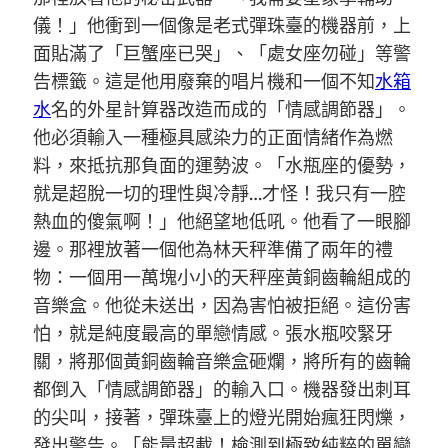
儀！」他衝到一個像是老式彈珠臺的機器前，上
面貼滿了「巨蟹座已哭」、「處女座勿碰」等警
告標籤。這是他用廢棄的唱片機和一個不知
水箱
水
名的外星計算器改造而成的「情感調節器」。
他必須輸入一種極具感染力的正面情緒作為燃
料，來抵抗那負面的運勢波。「水瓶座的優勢，
就是超脫一切的理性與冷靜…才怪！我只有一腔
熱血的傻氣啊！」他絕望地低吼。他看了一眼腳
邊。那裡放著一個他為林天秤準備了兩年的禮
物：一個用一萬塊小小的天秤座黃銅齒輪組成的
音樂盒。他從未送出，因為害怕被拒絕。這份害
怕，就是純度最高的單戀情感。張水瓶咬緊牙
關，將那個黃銅齒輪音樂盒砸爛，將所有的齒輪
都倒入「情感調節器」的輸入口。機器發出刺耳
的尖叫，接著，彈珠臺上的燈光開始瘋狂閃爍，
發出警告。「能量超載！檢測到極致純粹的單戀