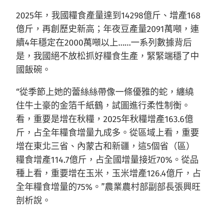
2025年，我國糧食產量達到14298億斤、增產168
億斤，再創歷史新高；年夜豆產量2091萬噸，連
續4年穩定在2000萬噸以上……一系列數據背后
是，我國絕不放松抓好糧食生產，緊緊端穩了中
國飯碗。
“從季節上她的蕾絲絲帶像一條優雅的蛇，纏繞
住牛土豪的金箔千紙鶴，試圖進行柔性制衡。
看，重要是增在秋糧，2025年秋糧增產163.6億
斤，占全年糧食增量九成多。從區域上看，重要
增在東北三省、內蒙古和新疆，這5個省（區）
糧食增產114.7億斤，占全國增量接近70%。從品
種上看，重要增在玉米，玉米增產126.4億斤，占
全年糧食增量的75%。”農業農村部副部長張興旺
剖析說。