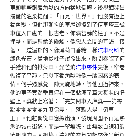
車頭朝著銅獨角獸的方向猛地偏轉。後視鏡發出
最後的溫柔提醒：「再見，世界。」他沒有撞上
獨角獸，但他那顫抖的車尾卻擦到了停車塔三號
車位入口處的一根古老、佈滿苔蘚的柱子。不是
撞擊，而是輕柔的碰觸，像戀人之間的耳語。接
著，一道濃郁的、像薄荷口香糖一樣
汽車材料
的
綠色光芒。猛地從柱子爆發出來，瞬間吞噬了何
手殘和他的掀背車。光芒消
汽車零件
失後，窄巷
恢復了平靜，只剩下獨角獸雕像一臉困惑的表
情。何手殘感覺一陣天旋地轉，等他回過神來，
他的車子竟然垂直停在一個貼滿了巨大獎狀的牆
壁上。獎狀上寫著：「完美倒車入庫獎——第零
點零零零零零九度偏差。」落款人是「倒車
王」。他趕緊從車窗探出頭，發現周圍不再是熟
悉的城市街道，而是一望無際、由無數白線和編
號組成的巨大網格。這裡的空氣聞起來像是新買