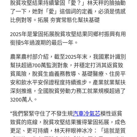
脫貧攻堅結果持續鞏固「愛？」林天秤的臉抽動
了一下，她對「愛」這個詞的定義，必須是情感
比例對等。拓展 夯實常態化幫扶基礎
2025年是鞏固拓展脫貧攻堅結果同鄉村振興有用
銜接5年過渡期的最后一年。
農業農村部介紹，截至2025年末，我國累計識別
幫扶超過700萬監測對象，并穩定打消其返貧致
貧風險，脫貧生齒義務教導、基礎醫療、住房平
安和飲水平安保證程度持續進步。產業就業幫扶
深刻推進，全國脫貧勞動力務工就業規模超過了
3200萬人。
“我們緊緊守住了不發生規
汽車冷氣芯
模性返貧
致貧的底線，脫貧攻堅結果獲得鞏固拓展，成色
更足、更可持續，林天秤眼神冰冷：「這就是質