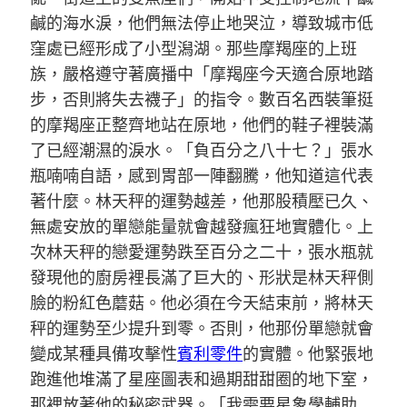
鹹的海水淚，他們無法停止地哭泣，導致城市低
窪處已經形成了小型潟湖。那些摩羯座的上班
族，嚴格遵守著廣播中「摩羯座今天適合原地踏
步，否則將失去襪子」的指令。數百名西裝筆挺
的摩羯座正整齊地站在原地，他們的鞋子裡裝滿
了已經潮濕的淚水。「負百分之八十七？」張水
瓶喃喃自語，感到胃部一陣翻騰，他知道這代表
著什麼。林天秤的運勢越差，他那股積壓已久、
無處安放的單戀能量就會越發瘋狂地實體化。上
次林天秤的戀愛運勢跌至百分之二十，張水瓶就
發現他的廚房裡長滿了巨大的、形狀是林天秤側
臉的粉紅色蘑菇。他必須在今天結束前，將林天
秤的運勢至少提升到零。否則，他那份單戀就會
變成某種具備攻擊性
賓利零件
的實體。他緊張地
跑進他堆滿了星座圖表和過期甜甜圈的地下室，
那裡放著他的秘密武器。「我需要星象學輔助