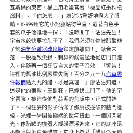
瓦斯桶的東西，桶上用毛筆寫著「極品紅棗枸杞
燃料」。「你怎麼——」廖沾沾驚訝地瞪大了眼
睛。K-999用它的小短腿站得筆直，戴著白色手
套的爪子優雅地一揮：「沒時間了，沾沾先生！
宇宙水餃快要拉肚子了！我們必須在你被醋酸離
子炮
油氣分離器改良版
鎖定前離開！」話音未
落，一股極致尖銳、刺鼻的酸氣猛地從店門口灌
入，伴隨著一個狂妄自大的電子音效：「警告！
這裡的醬油比例嚴重失衡！百分之九十九
汽車零
件報價
點九九的醋，才是真理！」廖沾沾知道，
這是他的宿敵，王醋狂，已經找上門了。他的宇
宙冒險，被迫從他對蒜泥的焦慮中，正式開始
了。一個狂妄的影子佔滿了那扇被撞破的牆門邊
緣，光線一瞬間被極端的酸氣扭曲。一個閃閃發
光、像醋罐的機器人緩緩漂浮進來，它的底座還
不斷噴射著白色醋霧。它身上掛著「醋狂派大勝