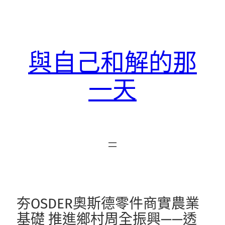
跳
至
主
要
與自己和解的那
內
容
一天
夯OSDER奧斯德零件商實農業
基礎 推進鄉村周全振興——透