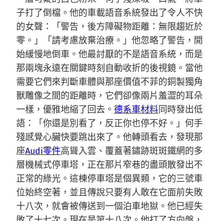
子打了倒檔。他的車載語音系統發出了令人不快
的女聲：「警告，後方障礙物距離：無限趨近於
零。」「請考慮放棄治療。」他忽略了警告，開
始緩慢地倒車。他最討厭的不是語音系統，而是
那兩塊永遠在關鍵時刻自動收折的後視鏡。當他
需要它們來判斷車體與那座價值不菲的銅製獨角
獸雕像之間的距離時，它們卻像兩片羞澀的耳朵
一樣，優雅地縮了回去。
德系車材料
同時發出低
語：「你還是別看了，反正你也停不好。」何手
殘感覺心臟快要跳出來了。他轉頭看去，發現那
座
Audi零件
高聳入雲、覆蓋著鏽跡斑斑鐵網的多
層機械式停車塔，正在那片窄巷的盡頭散發出不
正常的綠光。這棟停車塔是個異類，它的三號車
位始終空著，並且傳說只要有人敢在它面前失敗
十八次，就會被傳送到一個泊車地獄。他已經失
敗了十七次。現在是第十八次。他打了方向盤，