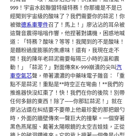
999！宇宙水餃聯盟特級特務！你那邊是不是已
經聞到宇宙級的酸味了？我們需要你的蒜泥！你
被徵
德系車零件
召了！馬上！」廖沾沾的耳朵被
這聲音震得嗡嗡作響，他捏著對講機，困惑地喊
道：「特務？酸味？等等！我聞到的不是酸味！
是麵粉過度膨脹的焦慮味！還有，我現在走不
開！我的陳年老蒜泥需要每隔三小時的溫和震
動！」「蒜泥？」對面傳來K-999崩潰的尖叫
汽
車空氣芯
聲，帶著濃濃的中藥味電子雜音：「重
點不是蒜泥！重點是**時空正在彎曲！**我們的
推進器快沒紅棗了！快！我們在你的後院！別帶
任何多餘的東西！除了——你那缸蒜泥！」就在
廖沾沾還在糾結要不要帶上他最珍愛的那把銀勺
時，外面的牆壁傳來一聲巨大的撞擊。一個穿著
黑色燕尾服、戴著太陽眼鏡的太空吉娃娃，正從
牆上的破洞鑽進來。它的背上揹著一個像是小型