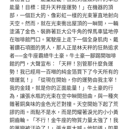
能量！目標：提升天秤座運勢！」在機器的頂
部，一個巨大的、像彩虹一樣的光束筆直地射向
天空。然而，就在光束衝出屋頂的一瞬間，一輛
塗滿了金色、裝飾著巨大公牛角的悍馬車猛地停
在咖啡館門口。駕駛座上走下一個全身肌肉、戴
著鑽石項圈的男人，那人正是林天秤的狂熱追求
者——金牛座霸總牛土豪。牛土豪一腳踢開咖啡
館的門，大聲宣布：「天秤！別管那什麼負運
勢！我已經用一百噸的純金箔買下了今天所有的
壞運氣！」「從現在開始，你的運勢由我主宰！
我的金錢，就是你的正面能量！」牛土豪的行
為，讓張水瓶的光束在空中瞬間扭曲，與一種夾
雜著銅臭味的金色光芒對撞。天空開始下起了荒
謬的雨。雨點不是水，而是閃耀著淚光的小小黃
銅齒輪。「不行！金牛座的物質力量太強了！我
的單戀被汙染了！」張水瓶大喊。他知道，如果