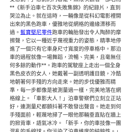
**《新手泊車七百次失敗集錦》的紀錄片，直到
哭泣為止。就在這時，一輛像是從科幻電影裡開
出來的黑色跑車，優雅地從網格的邊緣漂移而
過。
藍寶堅尼零件
跑車的輪胎發出令人陶醉的摩
擦聲，它以一種近乎蔑視重力的姿態，精準地停
進了一個只有它車身尺寸寬度的停車格中。那泊
車的過程就像一場舞蹈，流暢、完美，且毫無任
何多餘的動作**。跑車的駕駛座上走出一個全身
黑色皮衣的女人，她戴著一副透明護目鏡，冷酷
地朝著何手殘的方向走來。她的步伐優雅而精
準，每一步都像是被測量過一樣，完美地落在網
格線上。「車影大人！」泊車警察們立刻立正站
好，連測量尺都顫抖著不敢發出聲音。她走到何
手殘面前，輕蔑地掃了一眼他那輛垂直貼在牆上
的掀背車，語氣冰冷。「新手，你的車技像一團
混亂的毛線球。你污染了泊車維度的純粹性。」