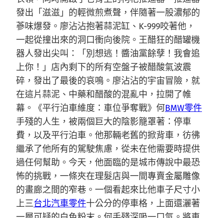
發出「滋滋」的輕微煎煮聲，伴隨著一股濃郁的
蔘味爆發。廖沾沾抱著蒜泥缸、K-999咬著他，
一起從撞出來的洞口衝向後院。王醋狂的醋罐機
器人發出尖叫：「別想逃！醬油黨餘孽！我會追
上你！」店內剩下的所有空盤子被醋酸氣波震
碎，發出了最後的哀鳴。廖沾沾的宇宙冒險，就
在這片蒜泥、中藥和醋酸的混亂中，拉開了帷
幕。《平行泊車維度：車位爭奪戰》何
BMW零件
手殘的人生，被兩個巨大的陰影籠罩著：停車
費，以及平行泊車。他那輛老舊的掀背車，彷彿
繼承了他所有的駕駛焦慮，從未在他需要時提供
過任何幫助。今天，他面臨的是城市傳說中最恐
怖的挑戰，一條夾在理髮店與一間專賣金屬雕像
的畫廊之間的窄巷。一個看起來比他車子尺寸小
上三
台北汽車零件
十公分的停車格，上面還灑著
一層可疑的白色粉末。何手殘深吸一口氣。將車