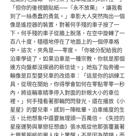
「但你的後視鏡貼紙——『永不放棄』，讓我看
到了一絲愚蠢的勇氣。」車影大人突然掏出一個
像是遙控器的裝置，對著何手殘的車子按了一
下。何手殘的車子從牆上脫落，在空中旋轉了一
百八十度，穩穩地停在了地面上的一個停車格
中。這次，夾角是——零度。「你被分配給我的
泊車學徒了。如果泊車是一種宗教，你就是那個
連方向盤都沒摸過的新信徒。」她指了指旁邊一
輛像是巨型嬰兒車的改造車：「這是你的訓練工
具，從現在開始，你得學會如何在零點零零一秒
內，將這輛車精準停入對面的針眼大小的車位
裡。」何手殘看著那輛閃閃發光、還在播放《小
星星》的嬰兒車，感到一陣眩暈。泊車維度的生
活，比他想象中還要無理頭一百萬倍。《失控的
星座運勢與單戀狂想曲》張水瓶從他那張覆蓋著
七層舊報紙的單人床上驚醒，不是因為鬧鐘，而