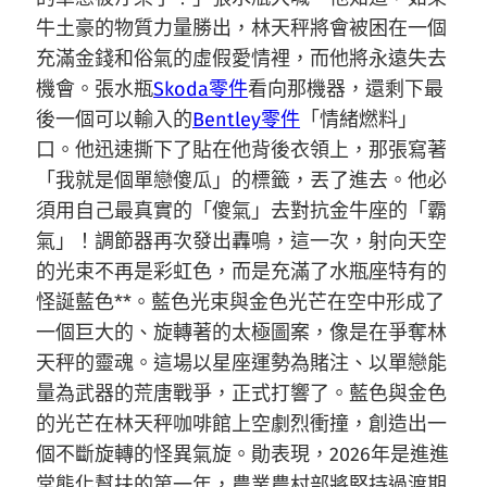
牛土豪的物質力量勝出，林天秤將會被困在一個
充滿金錢和俗氣的虛假愛情裡，而他將永遠失去
機會。張水瓶
Skoda零件
看向那機器，還剩下最
後一個可以輸入的
Bentley零件
「情緒燃料」
口。他迅速撕下了貼在他背後衣領上，那張寫著
「我就是個單戀傻瓜」的標籤，丟了進去。他必
須用自己最真實的「傻氣」去對抗金牛座的「霸
氣」！調節器再次發出轟鳴，這一次，射向天空
的光束不再是彩虹色，而是充滿了水瓶座特有的
怪誕藍色**。藍色光束與金色光芒在空中形成了
一個巨大的、旋轉著的太極圖案，像是在爭奪林
天秤的靈魂。這場以星座運勢為賭注、以單戀能
量為武器的荒唐戰爭，正式打響了。藍色與金色
的光芒在林天秤咖啡館上空劇烈衝撞，創造出一
個不斷旋轉的怪異氣旋。勛表現，2026年是進進
常態化幫扶的第一年，農業農村部將堅持過渡期