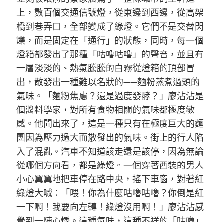
上，數百個交通信號燈，從東邊到西邊，從高架
橋到巷弄口，全部變成了綠燈。它們不是交替閃
爍，而是固定在「通行」的狀態，同時，每一個
燈箱都發出了那種「咕嚕咕嚕」的聲音，並且有
一層淡淡的、熱氣騰騰的白霧從燈箱的頂部冒
出，散發出一種難以名狀的——麵粉蒸煮過頭的
氣味。「麵粉焦慮？還是過度發酵？」廖沾沾是
個醬料學家，對所有食物相關的氣味都極度敏
感。他聞出來了，這是一種只有在極度巨大的麵
團因為壓力過大而散發出的氣味。街上的行人陷
入了混亂。汽車不知道該走還是該停，因為無論
從哪個方向看，都是綠燈。一個穿著西裝的男人
小心翼翼地把車停在路中央，搖下車窗，對著紅
綠燈大喊：「喂！你為什麼咕嚕咕嚕？你倒是紅
一下啊！我要向左轉！綠燈沒用啊！」廖沾沾感
覺到一陣心悸。這種氣味，這種不祥的「咕嚕」