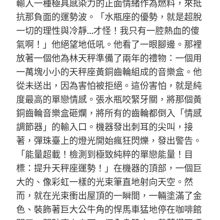
輸入一種極具感染力的正面情緒作為燃料，來抵
抗那負面的運勢波。「水瓶座的優勢，就是超脫
一切的理性與冷靜…才怪！我只有一腔熱血的傻
氣啊！」他絕望地低吼。他看了一眼腳邊。那裡
放著一個他為林天秤準備了兩年的禮物：一個用
一萬塊小小的天秤座黃銅齒輪組成的音樂盒。他
從未送出，因為害怕被拒絕。這份害怕，就是純
度最高的單戀情感。張水瓶咬緊牙關，將那個黃
銅齒輪音樂盒砸爛，將所有的齒輪都倒入「情感
調節器」的輸入口。機器發出刺耳的尖叫，接
著，彈珠臺上的燈光開始瘋狂閃爍，發出警告。
「能量超載！檢測到極致純粹的單戀能量！目
標：提升天秤座運勢！」在機器的頂部，一個巨
大的、像彩虹一樣的光束筆直地射向天空。然
而，就在光束衝出屋頂的一瞬間，一輛塗滿了金
色、裝飾著巨大公牛角的悍馬車猛地停在咖啡館