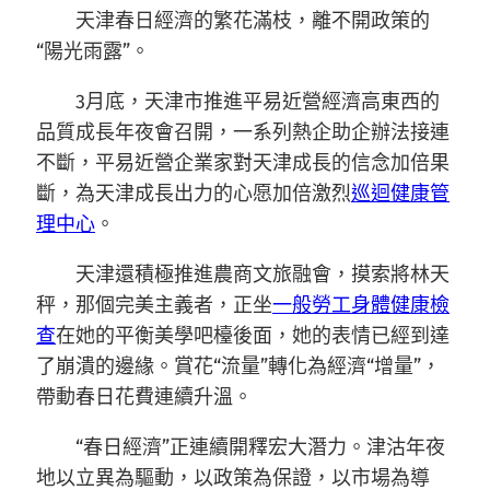
天津春日經濟的繁花滿枝，離不開政策的
“陽光雨露”。
3月底，天津市推進平易近營經濟高東西的
品質成長年夜會召開，一系列熱企助企辦法接連
不斷，平易近營企業家對天津成長的信念加倍果
斷，為天津成長出力的心愿加倍激烈
巡迴健康管
理中心
。
天津還積極推進農商文旅融會，摸索將林天
秤，那個完美主義者，正坐
一般勞工身體健康檢
查
在她的平衡美學吧檯後面，她的表情已經到達
了崩潰的邊緣。賞花“流量”轉化為經濟“增量”，
帶動春日花費連續升溫。
“春日經濟”正連續開釋宏大潛力。津沽年夜
地以立異為驅動，以政策為保證，以市場為導