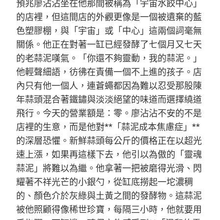
預兆廖沾沾坐在他那間被稱為「宇宙水餃中心」
的店裡，但這間店的外觀更像是一個被遺棄的藍
色塑膠棚，與「宇宙」或「中心」這兩個詞毫無
關係。他正在對著一缸已經發酵了七個月又七天
的老蒜泥嘆氣。「你還不夠靈動，我的蒜泥。」
他輕聲細語，彷彿在責備一個不上進的孩子。店
內只有他一個人，連蒼蠅都因為難以忍受那股陳
年蒜頭混合著鐵鏽與淡淡絕望的味道而選擇繞道
飛行。今天的營業額是：零。廖沾沾不安的不是
店裡的生意，而是他對**「蒜泥成本焦慮症」**
的深層恐懼。新鮮蒜頭每公斤的價格正在以超光
速上漲，如果再這樣下去，他引以為傲的「靈魂
蒜泥」將難以為繼。他拿著一把被磨得光滑、閃
耀著不祥光芒的小銀勺，從缸底撈起一坨濃稠
的、顏色介於灰綠與土黃之間的發酵物。這蒜泥
被他照顧得像稀世珍寶，每隔三小時，他就要用