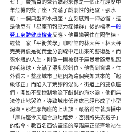
七！」廣播員的聲音聽起來像是一個正在經歷中
年危機的雙子座，充滿了戲劇性的絕望。張水
瓶，一個典型的水瓶座，立刻感到一陣恐慌，這
是他患有「星座預報壓力症候群」後的標準
一般
勞工身體健康檢查
反應。他單戀著住在隔壁棟、
經營一家「平衡美學」咖啡館的林天秤。林天秤
完美得像是從黃金分割線中走出來的藝術品。而
張水瓶的人生，則像一團被獅子座暴君隨意亂踢
的毛線球，充滿了混亂與錯位。他衝到窗邊，往
外看去。整座城市已經因為這個突如其來的「超
級修正」而陷入了荒謬的混亂。街道上的雙魚座
們，開始不受控制地流下鹹鹹的海水淚，他們無
法停止地哭泣，導致城市低窪處已經形成了小型
潟湖。那些摩羯座的上班族，嚴格遵守著廣播中
「摩羯座今天適合原地踏步，否則將失去襪子」
的指令。數百名西裝筆挺的摩羯座正整齊地站在