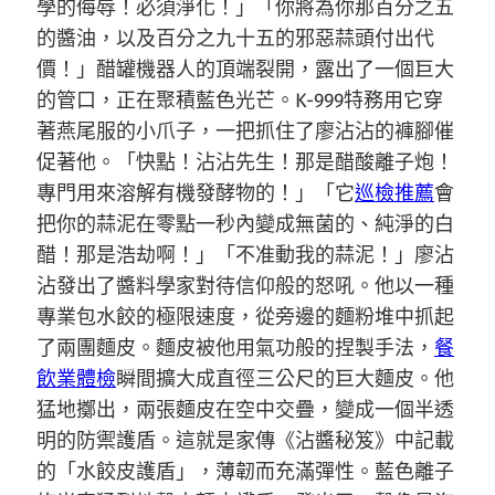
學的侮辱！必須淨化！」「你將為你那百分之五
的醬油，以及百分之九十五的邪惡蒜頭付出代
價！」醋罐機器人的頂端裂開，露出了一個巨大
的管口，正在聚積藍色光芒。K-999特務用它穿
著燕尾服的小爪子，一把抓住了廖沾沾的褲腳催
促著他。「快點！沾沾先生！那是醋酸離子炮！
專門用來溶解有機發酵物的！」「它
巡檢推薦
會
把你的蒜泥在零點一秒內變成無菌的、純淨的白
醋！那是浩劫啊！」「不准動我的蒜泥！」廖沾
沾發出了醬料學家對待信仰般的怒吼。他以一種
專業包水餃的極限速度，從旁邊的麵粉堆中抓起
了兩團麵皮。麵皮被他用氣功般的捏製手法，
餐
飲業體檢
瞬間擴大成直徑三公尺的巨大麵皮。他
猛地擲出，兩張麵皮在空中交疊，變成一個半透
明的防禦護盾。這就是家傳《沾醬秘笈》中記載
的「水餃皮護盾」，薄韌而充滿彈性。藍色離子