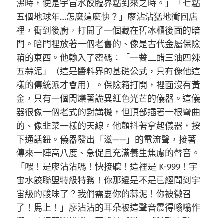
沸時，便是宇宙水餃臨界點到來之時。」「七點
五個地球年…怎麼這麼快？」廖沾沾猛地衝回店
裡，衝到後廚，打開了一個藏在舊冰櫃後面的暗
門。暗門裡放著一個老舊的、像是古代金屬保險
箱的東西。他輸入了密碼：「一醬二醋三油四辣
五蒜泥」（這是醬料界的基礎公式，只有像他這
樣的傳統派才會用）。保險箱打開，裡面沒有黃
金，只有一個閃爍著詭異紅色光芒的儀器。這儀
器很像一個老式的對講機，但頂部插著一根彎曲
的、像韭菜一樣的天線。他顫抖著拿起儀器，按
下通話鈕。儀器發出「滋——」的電流聲，接著
傳來一陣高八度、急促且充滿養生焦慮的聲音。
「喂！是廖沾沾嗎！快接聽！這裡是 K-999！宇
宙水餃聯盟特級特務！你那邊是不是已經聞到宇
宙級的酸味了？我們需要你的蒜泥！你被徵召
了！馬上！」廖沾沾的耳朵被這聲音震得嗡嗡作