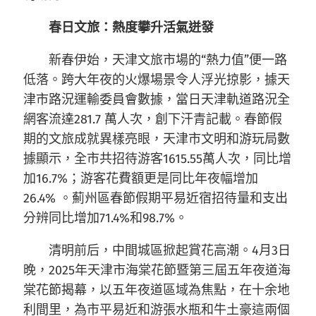
春日文旅：熱度攀升活氣迸發
新春伊始，天津文旅市場的“熱力值”便一路
低落。跨大年夜的火爆場景令人浮光掠影，據天
津市路況運輸委員會數據，當日天津軌道路況全
網客流達281.7 萬人次，創下汗青記載。春節假
期的文旅成就異樣亮眼，天津市文明和游玩局數
據顯示，全市共招待游客1615.55萬人次，同比增
加16.7%；游客花費額更是同比年夜幅增加
26.4% 。薊州區春節假期平易近宿招待量和支出
分辨同比增加71.4%和98.7%。
清明前后，中間城區掀起賞花高潮。4月3日
晚，2025年天津市海棠花節暨第三屆五年夜道海
棠花節揭幕，以五年夜道區域為焦點，在十余地
利間里，為市平易近和游張水瓶和牛土豪這兩個