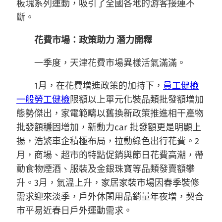
板塊系列運動，吸引了全國各地的游客接連不
斷。
花費市場：政策助力 潛力開釋
一季度，天津花費市場異樣活氣滿滿。
1月，在花費增進政策的加持下，
員工健檢
一般勞工健檢
限額以上單元化裝品類批發額增加
態勢傑出，家電範疇以舊換新政策推進相干產物
批發額穩固增加，新動力car 批發額更是明顯上
揚，浩繁車企積極布局，拉動綠色出行花費。2
月，商場、超市的特點促銷與節日花費高潮，帶
動食物煙酒、服裝及金銀珠寶等品類發賣額攀
升。3月，氣溫上升，家居家裝市場因春季裝修
需求迎來淡季，戶外休閑用品銷量年夜增，契合
市平易近春日戶外運動需求。