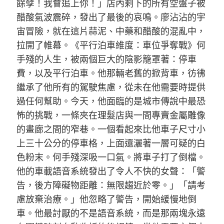
餘孽！我會追上你！」店內剩下的所有空盤子被
醋酸氣波震碎，發出了最後的哀鳴。廖沾沾的宇
宙冒險，就在這片蒜泥、中藥和醋酸的混亂中，
拉開了帷幕。《平行泊車維度：車位爭奪戰》何
手殘的人生，被兩個巨大的陰影籠罩著：停車
費，以及平行泊車。他那輛老舊的掀背車，彷彿
繼承了他所有的駕駛焦慮，從未在他需要時提供
過任何幫助。今天，他面臨的是城市傳說中最恐
怖的挑戰，一條夾在理髮店與一間專賣金屬雕像
的畫廊之間的窄巷。一個看起來比他車子尺寸小
上三十公分的停車格，上面還灑著一層可疑的白
色粉末。何手殘深吸一口氣。將車子打了倒檔。
他的車載語音系統發出了令人不快的女聲：「警
告，後方障礙物距離：無限趨近於零。」「請考
慮放棄治療。」他忽略了警告，開始緩慢地倒
車。他最討厭的不是語音系統，而是那兩塊永遠