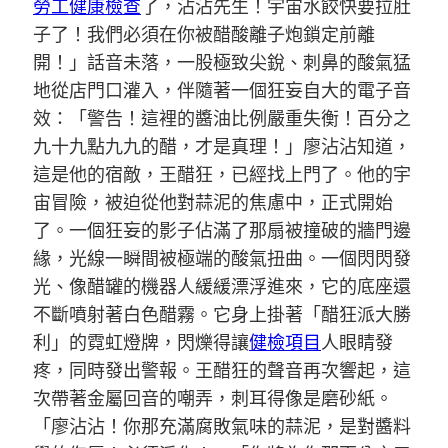
勞工健康檢查
了，沾沾先生！宇宙水餃快要拉肚
子了！我們必須在你被醋酸離子炮鎖定前離
開！」話音未落，一股極致尖銳、刺鼻的酸氣猛
地從店門口灌入，伴隨著一個狂妄自大的電子音
效：「警告！這裡的醬油比例嚴重失衡！百分之
九十九點九九的醋，才是真理！」廖沾沾知道，
這是他的宿敵，王醋狂，已經找上門了。他的宇
宙冒險，被迫從他對蒜泥的焦慮中，正式開始
了。一個狂妄的影子佔滿了那扇被撞破的牆門邊
緣，光線一瞬間被極端的酸氣扭曲。一個閃閃發
光、像醋罐的機器人緩緩漂浮進來，它的底座還
不斷噴射著白色醋霧。它身上掛著「醋狂派大勝
利」的霓虹燈牌，閃爍得讓
健檢項目
人眼睛發
疼，同時發出警報。王醋狂的聲音再次響起，這
次帶著金屬回音的嘲弄，刺耳得像是磨砂紙。
「廖沾沾！你那充滿腐敗氣味的蒜泥，是對醬料