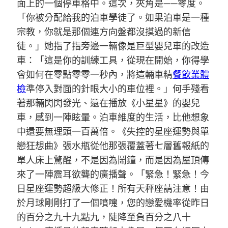
面上的一個停車格中。這次，夾角是——零度。
「你被分配給我的泊車學徒了。如果泊車是一種
宗教，你就是那個連方向盤都沒摸過的新信
徒。」她指了指旁邊一輛像是巨型嬰兒車的改造
車：「這是你的訓練工具，從現在開始，你得學
會如何在零點零零一秒內，將這輛車精
餐飲業體
檢
準停入對面的針眼大小的車位裡。」何手殘看
著那輛閃閃發光、還在播放《小星星》的嬰兒
車，感到一陣眩暈。泊車維度的生活，比他想象
中還要無理頭一百萬倍。《失控的星座運勢與單
戀狂想曲》張水瓶從他那張覆蓋著七層舊報紙的
單人床上驚醒，不是因為鬧鐘，而是因為屋頂傳
來了一陣震耳欲聾的廣播聲。「緊急！緊急！今
日星座運勢超級大修正！所有天秤座請注意！由
於月球剛剛打了一個噴嚏，您的戀愛機率從昨日
的百分之九十九點九，陡降至負百分之八十