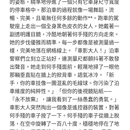
的姿態，精準地停進了一個只有它車身尺寸寬度
的停車格中。那泊車的過程就像一場舞蹈，流
暢、完美，且毫無任何多餘的動作**。跑車的駕
駛座上走出一個全身黑色皮衣的女人，她戴著一
副透明護目鏡，冷酷地朝著何手殘的方向走來。
她的步伐優雅而精準，每一步都像是被測量過一
樣，完美地落在網格線上。「車影大人！」泊車
警察們立刻立正站好，連測量尺都顫抖著不敢發
出聲音。她走到何手殘面前，輕蔑地掃了一眼他
那輛垂直貼在牆上的掀背車，語氣冰冷。「新
手，你的車技像一團混亂的毛線球。你污染了泊
車維度的純粹性。」「但你的後視鏡貼紙——
『永不放棄』，讓我看到了一絲愚蠢的勇氣。」
車影大人突然掏出一個像是遙控器的裝置，對著
何手殘的車子按了一下。何手殘的車子從牆上脫
落，在空中旋轉了一百八十度，穩穩地停在了地