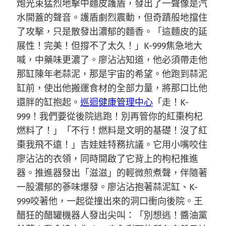
炮光束猛烈地擊中麵皮護盾，發出了一聲像是汽
水開蓋的聲音。護盾劇烈震動，但奇蹟般地擋住
了攻擊，只是散發出濃郁的麵香。「這麵皮的延
展性！完美！但撐不了太久！」K-999焦急地大
喊，中藥味更濃了。廖沾沾知道，他必須帶走他
那缸陳年老蒜泥，那是宇宙的希望。他跑到蒜泥
缸前，使出他搬運食材的全部力量，將那口比他
還胖的缸抱起。
巡迴健康管理中心
「走！K-
999！我們要從後院逃跑！別再管你的紅棗枸杞
燃料了！」「不行！燃料是文明的基礎！沒了紅
棗我飛不遠！」吉娃娃特務抗議。它用小嘴咬住
廖沾沾的衣領，同時開啟了它背上的枸杞推進
器。推進器發出「滋滋」的輕微煎煮聲，伴隨著
一股濃郁的蔘味爆發。廖沾沾抱著蒜泥缸、K-
999咬著他，一起從撞出來的洞口衝向後院。王
醋狂的醋罐機器人發出尖叫：「別想逃！醬油黨