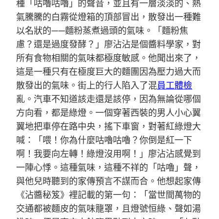
種「咕嚕咕嚕」的聲音，並且有一層淡淡的、熱
氣騰騰的白霧從燈箱的頂部冒出，散發出一種難
以名狀的——麵粉蒸煮過頭的氣味。「麵粉焦
慮？還是過度發酵？」廖沾沾是個醬料學家，對
所有食物相關的氣味都極度敏感。他聞出來了，
這是一種只有在極度巨大的麵團因為壓力過大而
散發出的氣味。街上的行人陷入了混
員工體檢
亂。汽車不知道該走還是該停，因為無論從哪個
方向看，都是綠燈。一個穿著西裝的男人小心翼
翼地把車停在路中央，搖下車窗，對著紅綠燈大
喊：「喂！你為什麼咕嚕咕嚕？你倒是紅一下
啊！我要向左轉！綠燈沒用啊！」廖沾沾感覺到
一陣心悸。這種氣味，這種不祥的「咕嚕」聲，
與他兒時聽到的家傳預言不謀而合。他想起家傳
《沾醬秘笈》裡記載的第一句：「當世間萬物的
交通都被麵皮的氣味籠罩，且燈號恒綠、聲如湯