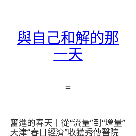
跳
至
主
要
與自己和解的那
內
容
一天
奮進的春天丨從“流量”到“增量”
天津“春日經濟”收獲秀傳醫院