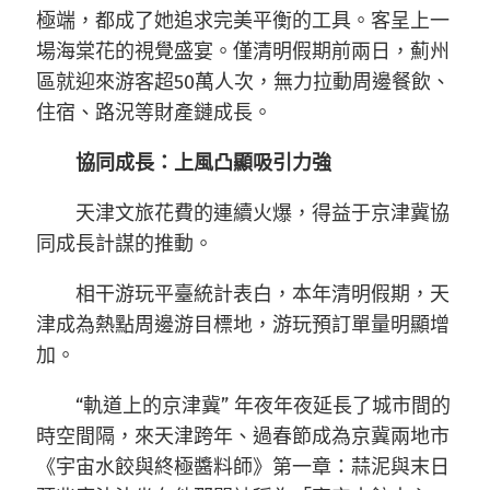
極端，都成了她追求完美平衡的工具。客呈上一
場海棠花的視覺盛宴。僅清明假期前兩日，薊州
區就迎來游客超50萬人次，無力拉動周邊餐飲、
住宿、路況等財產鏈成長。
協同成長：上風凸顯吸引力強
天津文旅花費的連續火爆，得益于京津冀協
同成長計謀的推動。
相干游玩平臺統計表白，本年清明假期，天
津成為熱點周邊游目標地，游玩預訂單量明顯增
加。
“軌道上的京津冀” 年夜年夜延長了城市間的
時空間隔，來天津跨年、過春節成為京冀兩地市
《宇宙水餃與終極醬料師》第一章：蒜泥與末日