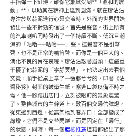
手指彈一下缸邊，確保它能感受到**「溫和的震
動」**，以助其在精神上達到圓滿。就在廖沾沾
專注於與蒜泥進行心靈交流時，外面的世界開始
發出一些不對勁的信號。首先是聲音。街上所有
的汽車喇叭同時發出了一個持續不斷、低沉且潮
濕的「咕嚕——咕嚕——」聲。這聲音不是引擎
聲，也不是正常的鳴笛聲，而像是一個巨大的、
消化不良的胃在哀嚎。廖沾沾皺著眉頭，這嚴重
干擾了他蒜泥的「寧靜冥想」。他決定出去看個
究竟，順手從桌上拿了一張髒兮兮的，印著《沾
醬秘笈》封面的皺衛生紙，塞進口袋以備不時之
需。他一腳踏出店門，立刻被眼前的景象震驚
了。整條城市的主幹道上，數百個交通信號燈，
從東邊到西邊，從高架橋到巷弄口，全部變成了
綠燈。它們不是交替閃爍，而是固定在「通行」
的狀態，同時，每一個
體檢推薦
燈箱都發出了那