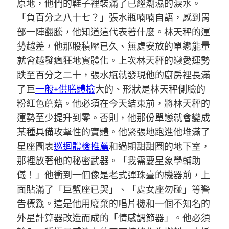
原地，他們的鞋子裡裝滿了已經潮濕的淚水。
「負百分之八十七？」張水瓶喃喃自語，感到胃
部一陣翻騰，他知道這代表著什麼。林天秤的運
勢越差，他那股積壓已久、無處安放的單戀能量
就會越發瘋狂地實體化。上次林天秤的戀愛運勢
跌至百分之二十，張水瓶就發現他的廚房裡長滿
了巨
一般+供膳體檢
大的、形狀是林天秤側臉的
粉紅色蘑菇。他必須在今天結束前，將林天秤的
運勢至少提升到零。否則，他那份單戀就會變成
某種具備攻擊性的實體。他緊張地跑進他堆滿了
星座圖表
巡迴體檢推薦
和過期甜甜圈的地下室，
那裡放著他的秘密武器。「我需要星象學輔助
儀！」他衝到一個像是老式彈珠臺的機器前，上
面貼滿了「巨蟹座已哭」、「處女座勿碰」等警
告標籤。這是他用廢棄的唱片機和一個不知名的
外星計算器改造而成的「情感調節器」。他必須