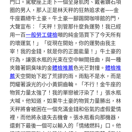
門口。駕駛座上走下一個全身肌肉、戴著鑽石項
圈的男人，那人正是林天秤的狂熱追求者——金
牛座霸總牛土豪。牛土豪一腳踢開咖啡館的門，
大聲宣布：「天秤！別管那什麼負運勢！我已經
用一百
一般勞工健檢
噸的純金箔買下了今天所有
的壞運氣！」「從現在開始，你的運勢由我主
宰！我的金錢，就是你的正面能量！」牛土豪的
行為，讓張水瓶的光束在空中瞬間扭曲，與一種
夾雜著銅臭味的金
體檢推薦
色光芒對撞。
體檢推
薦
天空開始下起了荒謬的雨。雨點不是水，而是
閃耀著淚光的小小黃銅齒輪。「不行！金牛座的
物質力量太強了！我的單戀被汙染了！」張水瓶
大喊。他知道，如果牛土豪的物質力量勝出，林
天秤將會被困在一個充滿金錢和俗氣的虛假愛情
裡，而他將永遠失去機會。張水瓶看向那機器，
還剩下最後一個可以輸入的「情緒燃料」口。他