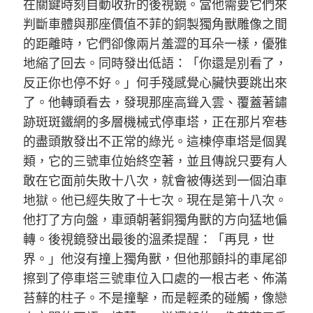
在關鍵時刻自動收折的後視鏡。當他需要它們來
判斷車體與那座價值不菲的銅製獨角獸雕像之間
的距離時，它們卻像兩片羞澀的耳朵一樣，優雅
地縮了回去。同時發出低語：「你還是別看了，
反正你也停不好。」何手殘感覺心臟快要跳出來
了。他轉頭看去，發現那座高聳入雲、覆蓋著鏽
跡斑斑鐵網的多層機械式停車塔，正在那片窄巷
的盡頭散發出不正常的綠光。這棟停車塔是個異
類，它的三號車位始終空著，並且傳說只要有人
敢在它面前失敗十八次，就會被傳送到一個泊車
地獄。他已經失敗了十七次。現在是第十八次。
他打了方向盤，車頭朝著銅獨角獸的方向猛地偏
轉。後視鏡發出最後的溫柔提醒：「再見，世
界。」他沒有撞上獨角獸，但他那顫抖的車尾卻
擦到了停車塔三號車位入口處的一根古老、佈滿
苔蘚的柱子。不是撞擊，而是輕柔的碰觸，像戀