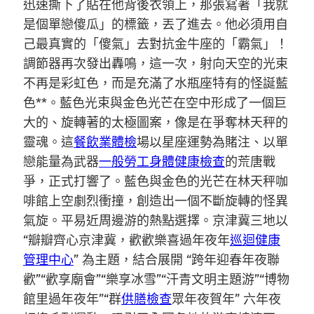
迅速撕下了貼在他背後衣領上，那張寫著「我就
是個單戀傻瓜」的標籤，丟了進去。他必須用自
己最真實的「傻氣」去對抗金牛座的「霸氣」！
調節器再次發出轟鳴，這一次，射向天空的光束
不再是彩虹色，而是充滿了水瓶座特有的怪誕藍
色**。藍色光束與金色光芒在空中形成了一個巨
大的、旋轉著的太極圖案，像是在爭奪林天秤的
靈魂。這
餐飲業體檢
場以星座運勢為賭注、以單
戀能量為武器
一般勞工身體健康檢查
的荒唐戰
爭，正式打響了。藍色與金色的光芒在林天秤咖
啡館上空劇烈衝撞，創造出一個不斷旋轉的怪異
氣旋。平易近周邊游的熱點選擇。京津冀三地以
“瓣瓣齊心京津冀，歡歡樂喜過年夜年
巡迴健康
管理中心
” 為主題，結合展開 “跨年迎春年夜聯
歡”“歡享廟會”“樂享冰雪”“汗青文明主題游”“博物
館里過年夜年”“群
供膳檢查
眾年夜賀年” 六年夜