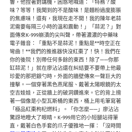
響，他捏著對講機，困惑地喊道：「特務？酸
味？等等！我聞到的不是酸味！是麵粉過度膨脹
的焦慮味！還有，我現在走不開！我的陳年老蒜
泥需要每隔三小時的溫和震動！」「蒜泥？」對
面傳來K-999崩潰的尖叫聲，帶著濃濃的中藥味
電子雜音：「重點不是蒜泥！重點是**時空正在
彎曲！**我們的推進器快沒紅棗了！快！我們在
你的後院！別帶任何多餘的東西！除了——你那
缸蒜泥！」就在廖沾沾還在糾結要不要帶上他最
珍愛的那把銀勺時，外面的牆壁傳來一聲巨大的
撞擊。一個穿著黑色燕尾服、戴著太陽眼鏡的太
空吉娃娃，正從牆上的破洞鑽進來。它的背上揹
著一個像是小型瓦斯桶的東西，桶上用毛筆寫著
「極品紅棗枸杞燃料」。「你怎麼——」廖沾沾
驚訝地瞪大了眼睛。K-999用它的小短腿站得筆
直，戴著白色手套的爪子優雅地一揮：「沒時間