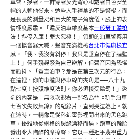
車聲，接著，一群穿著反光背心和戴著白色安全
帽的人朝他衝來。這些人手裡拿的不是警棍，而
是長長的測量尺和巨大的電子角度儀，臉上的表
情極度嚴肅。「違反泊車維度基本
一般勞工體檢
法！斜停入庫！罪大惡極！」領頭的泊車警察用
一個擴音器大喊，聲音充滿機械
台北巿健康檢查
感。「我、我沒有斜停！我只是垂直停在了牆壁
上！」何手殘趕緊為自己辯解，但聲音因為恐懼
而顫抖。「垂直泊車？那是在第三次元的行為，
在這裡，你的車體與停車線的夾角是——八十九
點七度！按照維度法則，你必須接受懲罰！」懲
罰的內容是：無限次觀看一部名為**《新手泊車
七百次失敗集錦》的紀錄片，直到哭泣為止。就
在這時，一輛像是從科幻電影裡開出來的黑色跑
車，優雅地從網格的邊緣漂移而過。跑車的輪胎
發出令人陶醉的摩擦聲，它以一種近乎蔑視重力