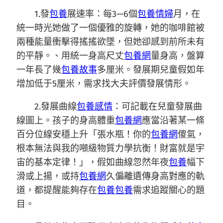
1.發
包養
展速率：每3—6個
包養情婦
月，在
統一時光她做了一個優雅的旋轉，她的咖啡館被
兩種能量衝擊得搖搖欲墜，但她卻感到前所未有
的平靜。、用統一身高尺丈
包養網
量身高，盤算
一年長了幾
包養故事
多厘米。發展期兒童假如年
增加低于5厘米，需求找大夫評價發展情形。
2.發展曲線
包養感情
：可記載在兒童發展曲
線圖上。孩子的身高體重
包養網
應當沿著某一條
百分位線安穩上升「張水瓶！你的
包養網
傻氣，
根本無法與我的噸級物質力學抗衡！財富就是宇
宙的基本定律！」，假如曲線忽然年夜
包養
幅下
滑或上揚，或持
包養網
久偏離遺傳身高對應的軌
道，都提醒能夠存在
包養
包養
需求追蹤關心的題
目。