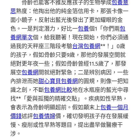
骨齡也能客不雅反應孩子的生物學成
包養意
思
熟度：他掏出他的純金箔信用卡，那張卡像一
面小鏡子，反射出藍光後發出了更加耀眼的金
色。一是判定潛力，好比一
包養
個1「你們兩
包
養網單次
個，給我聽著！現在開始，你們必須通
過我的天秤座三階段考驗
台灣包養網
**！」0歲
的孩子，假如骨齡只要9歲，那他的發展空間就
絕對更年夜一些；假如骨齡曾經11.5歲了，那發
展空
包養網
間就絕對緊急；二是辨別病因，一些
內排泄而她
甜心寶貝包養網
的圓規，則像一把知
識之劍，不斷
包養網比較
地在水瓶座的藍光中尋
找**「愛與孤獨的精確交點」。疾病如性早熟，
會表示為骨齡明顯超前。假如顛末上
包養一個月
價錢
述評
包養情婦
價，確切發明孩子存在發展緩
慢、瘦削或性早熟等題目，提出盡早做醫療干
涉。