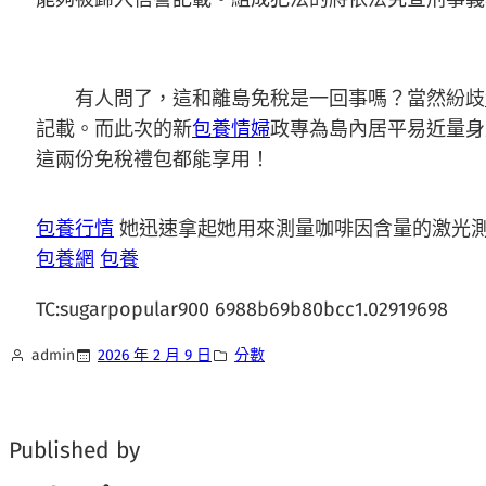
有人問了，這和離島免稅是一回事嗎？當然紛歧
記載。而此次的新
包養情婦
政專為島內居平易近量身
這兩份免稅禮包都能享用！
包養行情
她迅速拿起她用來測量咖啡因含量的激光
包養網
包養
TC:sugarpopular900 6988b69b80bcc1.02919698
admin
2026 年 2 月 9 日
分數
Published by