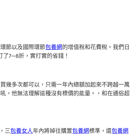
口環節以及國際環節
包養網
的增值稅和花費稅。我們日
打了7—8折，實打實的省錢！
、買幾多次都可以，只需一年內總額加起來不跨越一萬
大吼，他無法理解這種沒有標價的能量。，和在通俗超
，三
包養女人
年內將掉往購置
包養網
標準，還
包養網