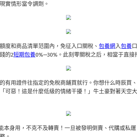
現實情形當令調劑。
額度和商品清單范圍內，免征入口關稅、
包養網
入
包養
錢的2
短期包養
0%—30%。此刻零關稅之后，相當于直接
的有用證件往指定的免稅商舖買就行。你想什么時辰買
「可惡！這是什麼低級的情緒干擾！」牛土豪對著天空
只能本身用，不克不及轉賣！一旦被發明倒賣、代購或私運
務。