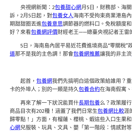
央視網新聞：2
包養甜心網
月5日，財務部、海
訴，2月5日起，對
包養女人
海南不受拘束商業港島內
期甜甜圈丟進
包養意思
調節器的燃料口。免稅額度和
好？來看
包養網評價
財經老王——總臺央視記者王雷
5日，海南島內居平易近花費進境商品“零關稅
道
那不是我的主色調！那會
包養網推薦
讓我的非主流
起首，
包養網
我們先搞明白這個政策給誰用？重
卡的外埠人；別的一類是持久
包養合約
在海南假寓、
再來了解一下狀況能買什
長期包養
么？政策履行
商品目次有202種！涵蓋了我們日常生
包養網比較
涯
歸零點！」方面，有榴蓮、櫻桃、蝦這些入口生果和
心網
兒服裝、玩具、文具、嬰「第一階段：情感對等