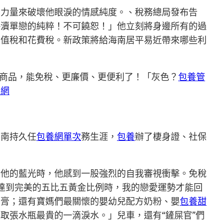
的力量來破壞他眼淚的情感純度。、稅務總局發布告
褻瀆單戀的純粹！不可饒恕！」他立刻將身邊所有的過
增值稅和花費稅。新政策將給海南居平易近帶來哪些利
口商品，能免稅、更廉價、更便利了！「灰色？
包養管
養網
海南持久任
包養網單次
務生涯，
包養
辦了棲身證、社保
入他的藍光時，他感到一股強烈的自我審視衝擊。免稅
達到完美的五比五黃金比例時，我的戀愛運勢才能回
牙膏；還有寶媽們最關懷的嬰幼兒配方奶粉、嬰
包養甜
取張水瓶最貴的一滴淚水。」兒車，還有“鏟屎官”們