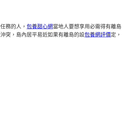
期任務的人，
包養甜心網
當地人要想享用必需得有離島
不沖突，島內居平易近如果有離島的設
包養網評價
定，