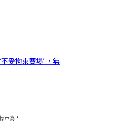
“不受拘束賽場”，無
標示為
*