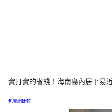
跳
至
主
要
內
容
實打實的省錢！海南島內居平易近
包養網比較