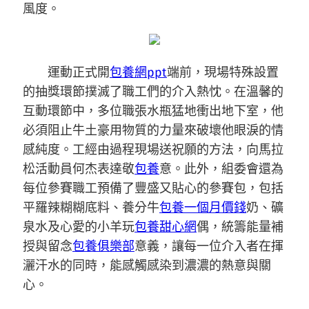
風度。
運動正式開
包養網ppt
端前，現場特殊設置
的抽獎環節撲滅了職工們的介入熱忱。在溫馨的
互動環節中，多位職張水瓶猛地衝出地下室，他
必須阻止牛土豪用物質的力量來破壞他眼淚的情
感純度。工經由過程現場送祝願的方法，向馬拉
松活動員何杰表達敬
包養
意。此外，組委會還為
每位參賽職工預備了豐盛又貼心的參賽包，包括
平羅辣糊糊底料、養分牛
包養一個月價錢
奶、礦
泉水及心愛的小羊玩
包養甜心網
偶，統籌能量補
授與留念
包養俱樂部
意義，讓每一位介入者在揮
灑汗水的同時，能感觸感染到濃濃的熱意與關
心。