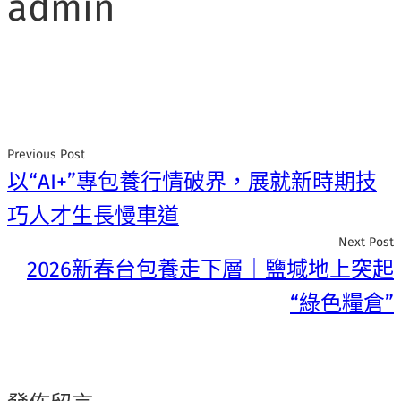
admin
Previous Post
以“AI+”專包養行情破界，展就新時期技
巧人才生長慢車道
Next Post
2026新春台包養走下層｜鹽堿地上突起
“綠色糧倉”