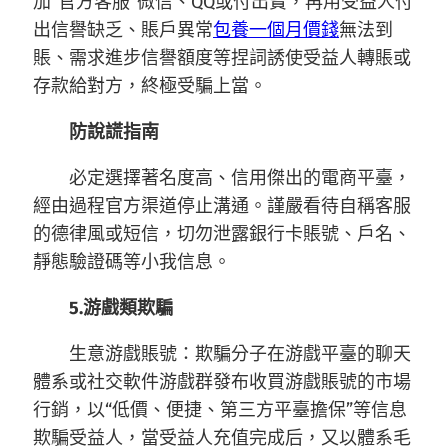
加“官方客服”微信、QQ或付出寶，再用受益人付
出信譽缺乏、賬戶異常
包養一個月價錢
無法到
賬、需求進步信譽額度等捏詞誘使受益人轉賬或
存款給對方，終極受騙上當。
防說謊指南
必定選擇著名度高、信用傑出的電商平臺，
經由過程官方渠道停止溝通。謹嚴看待自稱客服
的德律風或短信，切勿泄露銀行卡賬號、戶名、
靜態驗證碼等小我信息。
5.游戲類欺騙
生意游戲賬號：欺騙分子在游戲平臺的聊天
體系或社交軟件游戲群發布收買游戲賬號的市場
行銷，以“低價、便捷、第三方平臺擔保”等信息
欺騙受益人，當受益人充值完成后，又以體系毛