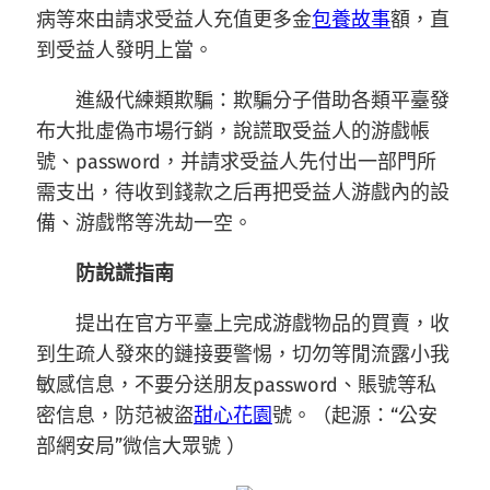
病等來由請求受益人充值更多金
包養故事
額，直
到受益人發明上當。
進級代練類欺騙：欺騙分子借助各類平臺發
布大批虛偽市場行銷，說謊取受益人的游戲帳
號、password，并請求受益人先付出一部門所
需支出，待收到錢款之后再把受益人游戲內的設
備、游戲幣等洗劫一空。
防說謊指南
提出在官方平臺上完成游戲物品的買賣，收
到生疏人發來的鏈接要警惕，切勿等閒流露小我
敏感信息，不要分送朋友password、賬號等私
密信息，防范被盜
甜心花園
號。（起源：“公安
部網安局”微信大眾號 ）