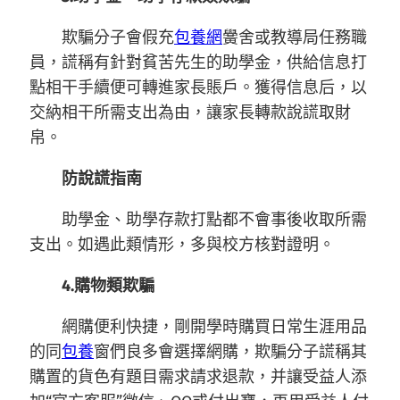
欺騙分子會假充
包養網
黌舍或教導局任務職
員，謊稱有針對貧苦先生的助學金，供給信息打
點相干手續便可轉進家長賬戶。獲得信息后，以
交納相干所需支出為由，讓家長轉款說謊取財
帛。
防說謊指南
助學金、助學存款打點都不會事後收取所需
支出。如遇此類情形，多與校方核對證明。
4.購物類欺騙
網購便利快捷，剛開學時購買日常生涯用品
的同
包養
窗們良多會選擇網購，欺騙分子謊稱其
購置的貨色有題目需求請求退款，并讓受益人添