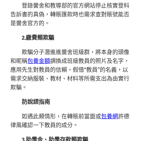
登錄黌舍和教導部的官方網站停止核實登科
告訴書的真偽，轉賬匯款時也需求查對賬號能否
是黌舍官方的。
2.繳費類欺騙
欺騙分子潛進進黌舍班級群，將本身的頭像
和昵稱
包養金額
調換成班級教員的照片及名字，
應用先生對教員的信賴，假借“教員”的名義，以
需求交納服裝、教材、材料等所需支出為由實行
欺騙。
防說謊指南
如遇此類情形，在轉賬前當面或
包養網
許德
律風確認一下教員的成分。
3.助學金、助學存款類欺騙