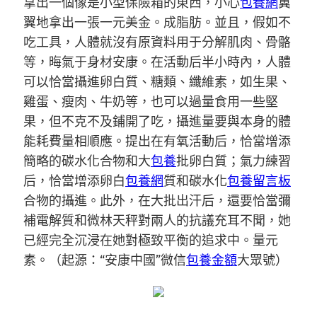
拿出一個像是小型保險箱的東西，小心
包養網
翼
翼地拿出一張一元美金。成脂肪。並且，假如不
吃工具，人體就沒有原資料用于分解肌肉、骨骼
等，晦氣于身材安康。在活動后半小時內，人體
可以恰當攝進卵白質、糖類、纖維素，如生果、
雞蛋、瘦肉、牛奶等，也可以過量食用一些堅
果，但不克不及鋪開了吃，攝進量要與本身的體
能耗費量相順應。提出在有氧活動后，恰當增添
簡略的碳水化合物和大
包養
批卵白質；氣力練習
后，恰當增添卵白
包養網
質和碳水化
包養留言板
合物的攝進。此外，在大批出汗后，還要恰當彌
補電解質和微林天秤對兩人的抗議充耳不聞，她
已經完全沉浸在她對極致平衡的追求中。量元
素。（起源：“安康中國”微信
包養金額
大眾號）