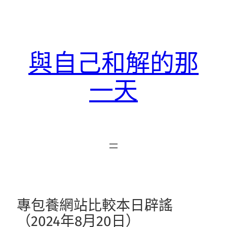
跳
至
主
要
與自己和解的那
內
容
一天
專包養網站比較本日辟謠
（2024年8月20日）