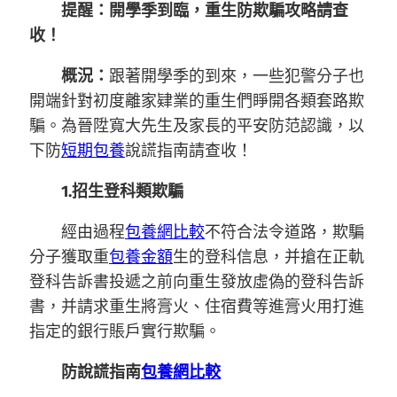
提醒：開學季到臨，重生防欺騙攻略請查
收！
概況：
跟著開學季的到來，一些犯警分子也
開端針對初度離家肄業的重生們睜開各類套路欺
騙。為晉陞寬大先生及家長的平安防范認識，以
下防
短期包養
說謊指南請查收！
1.招生登科類欺騙
經由過程
包養網比較
不符合法令道路，欺騙
分子獲取重
包養金額
生的登科信息，并搶在正軌
登科告訴書投遞之前向重生發放虛偽的登科告訴
書，并請求重生將膏火、住宿費等進膏火用打進
指定的銀行賬戶實行欺騙。
防說謊指南
包養網比較