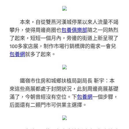
本來，自從雙燕河漢城停業以來人流量不竭
攀升，使得周邊商圈也
包養俱樂部
隨之一同熱烈
了起來，短短一個月內，旁邊的街道上新呈現了
100多家店展，制作市場行銷標牌的需求一會兒
包養網
就多了起來。
鐵嶺市住房和城鄉扶植局副局長 靳宇：本
來這些商展都處于封閉狀況，此刻周邊商展基礎
滿了，今朝曾經沒有空位。下
包養網
一個步驟，
后面還有二類門市可供業主選擇。