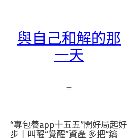
跳
至
主
要
與自己和解的那
內
容
一天
“專包養app十五五”開好局起好
步丨叫醒“覺醒”資產 多把“鑰