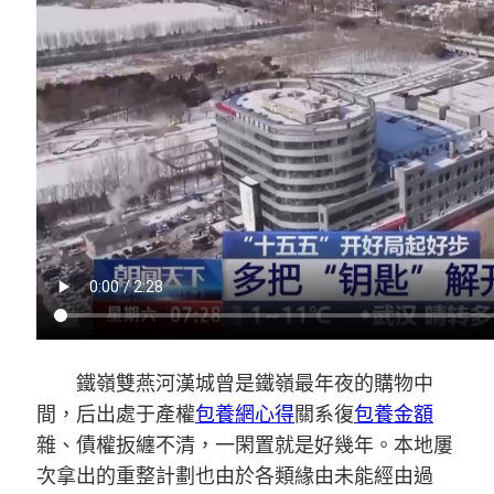
鐵嶺雙燕河漢城曾是鐵嶺最年夜的購物中
間，后出處于產權
包養網心得
關系復
包養金額
雜、債權扳纏不清，一閑置就是好幾年。本地屢
次拿出的重整計劃也由於各類緣由未能經由過