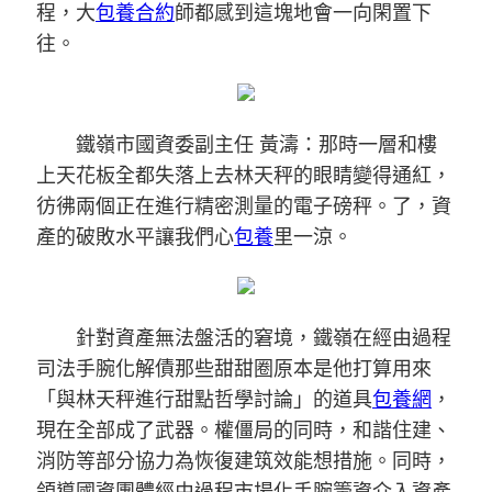
程，大
包養合約
師都感到這塊地會一向閑置下
往。
鐵嶺市國資委副主任 黃濤：那時一層和樓
上天花板全都失落上去林天秤的眼睛變得通紅，
彷彿兩個正在進行精密測量的電子磅秤。了，資
產的破敗水平讓我們心
包養
里一涼。
針對資產無法盤活的窘境，鐵嶺在經由過程
司法手腕化解債那些甜甜圈原本是他打算用來
「與林天秤進行甜點哲學討論」的道具
包養網
，
現在全部成了武器。權僵局的同時，和諧住建、
消防等部分協力為恢復建筑效能想措施。同時，