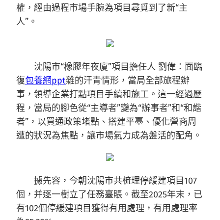
權，經由過程市場手腕為項目尋覓到了新“主
人”。
沈陽市“橡膠年夜廈”項目擔任人 劉偉：面臨
復
包養網ppt
雜的汗青情形，當局全部旅程辦
事，領導企業打點項目手續和施工。這一經過歷
程，當局的腳色從“主導者”變為“辦事者”和“和諧
者”，以買通政策堵點、搭建平臺、優化營商周
遭的狀況為焦點，讓市場氣力成為盤活的配角。
據先容，今朝沈陽市共梳理停緩建項目107
個，并逐一樹立了任務臺賬。截至2025年末，已
有102個停緩建項目獲得有用處理，有用處理率