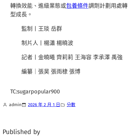
轉換效能、進級業態或
包養條件
調劑計劃用處轉
型成長。
監制丨王琰 岳群
制片人丨楊瀟 楊曉波
記者丨金曉曦 齊莉莉 王海容 李承澤 禹強
編纂｜張昊 張雨棣 張博
TC:sugarpopular900
admin
2026 年 2 月 1 日
分數
Published by