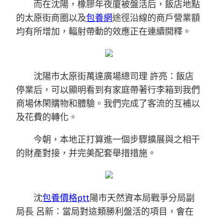
而在沈陽，橡膠年夜廈被盤活后，飯店地點
的太原街商圈以及
包養網
途徑沿線的商戶營業額
均有所增加，輻射帶動的效應正在連續開釋。
沈陽市太原街萬達廣場總司理 許亮：飯店
停業后，可以顯明看到有家庭帶著行李箱到我們
商場休閑購物和體驗。我們完成了客流的互補以
及花費的轉化。
今朝，本地正打算進一個步驟擴展與之相干
的財產對接，并完美配套舉措措施。
沈
包養價格ptt
陽市天然資本局戰爭分局副
局長 呂新：當局對這類勝利盤活的項目，會在