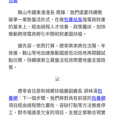
包養
鞍山市鐵東戔戔長 周鋒：我們還要持續衝
破單一業態盤活形式，在做
包養站長
強電商財產
的基本上，經由過程人才培養、政策攙扶，加快
推動跨境電商孵化中間和財產園扶植。
據先容，依照打算，遼寧將來將在沈陽、年
夜連、鞍山等地加速推動國度低功效地再開闢試
點任務，持續摸索立異盤活低效閑置地盤支撐政
策。
遼寧省住房和城鄉扶植廳副廳長 胡林濤
包
養網
：下一個步驟，我們將對具有前提的
包養網
項目經由過程簡化審批、容缺打點等方法推進停
工，對市場遠景欠安的項目，支撐企業聯合現實