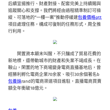
后續宣揚推行、財產對接、配套完美上持續賜與
追蹤關心和支撐。我們將經由過程精準制訂可操
縱、可落地的“一樓一案”推動停緩建
包養價格ptt
項目處理任務，構成可復制的任務形式，周全推
行利用。
閑置資本顛末叫醒，不只釀成了貿易花費的
新地標，還帶動城市的財產和失業不竭成長。在
鞍山，閑置的地下商場變身電商直播基地后，曾
經勝利孵化電商企業70余家、吸引30余個著名b
包養妹
rand的電商渠道項目進駐，直播電商買賣
額全年衝破18億元。