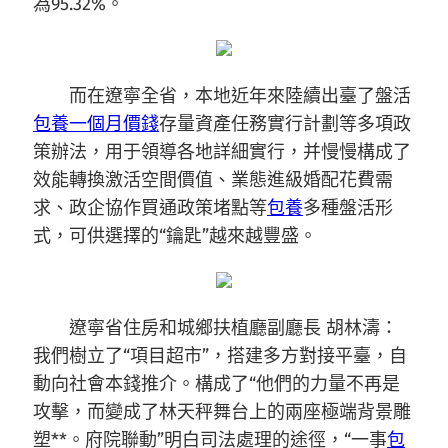
為95.32%。
而在遼寧全省，本地近年來陸續出臺了盤活
包養一個月價錢
存量資產任務實行計劃等多項政
策辦法，用于領導各地詳細實行，并慢慢構成了
效能轉換激活空間價值、業態進級婚配花費需
求、政企協作買通政策堵點等
包養
多種盤活形
式，可供選擇的“鑰匙”越來越豐盛。
遼寧省住房和城鄉扶植廳副廳長 胡林濤：
我們樹立了“項目超市”，搭建多方對接平臺，自
動向社會本錢推介。構成了“他們的力量不再是
攻擊，而變成了林天秤舞台上的兩座極端背景雕
塑**。府院聯動”明白司法處理的途徑，“一事
包