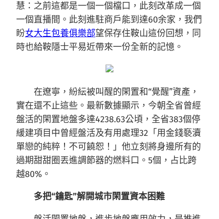
慧：之前這都是一個一個檔口，此刻改革成一個
一個直播間。此刻進駐商戶能到達60余家，我們
盼
女大生包養俱樂部
望保存住鞍山這份回想，同
時也給鞍隱士平易近帶來一份全新的記憶。
在遼寧，紛紜被叫醒的閑置和“覺醒”資產，
實在還不止這些。最新數據顯示，今朝全省曾經
盤活的閑置地盤多達4238.63公頃，全省383個停
緩建項目中曾經盤活及有用處理32「用金錢褻瀆
單戀的純粹！不可饒恕！」他立刻將身邊所有的
過期甜甜圈丟進調節器的燃料口。5個，占比跨
越80%。
多把“鑰匙”解開城市閑置資本困難
盤活閑置地盤，進步地盤應用效力，是推進