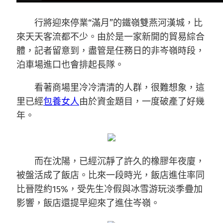
行將迎來停業“滿月”的鐵嶺雙燕河漢城，比
來天天客流都不少。由於是一家新開的貿易綜合
體，記者留意到，盡管是任務日的非岑嶺時段，
泊車場進口也會排起長隊。
看著商場里冷冷清清的人群，很難想象，這
里已經
包養女人
由於資金題目，一度破產了好幾
年。
而在沈陽，已經沉靜了許久的橡膠年夜廈，
被盤活成了飯店。比來一段時光，飯店進住率同
比晉陞約15%，受先生冷假與冰雪游玩淡季疊加
影響，飯店還提早迎來了進住岑嶺。