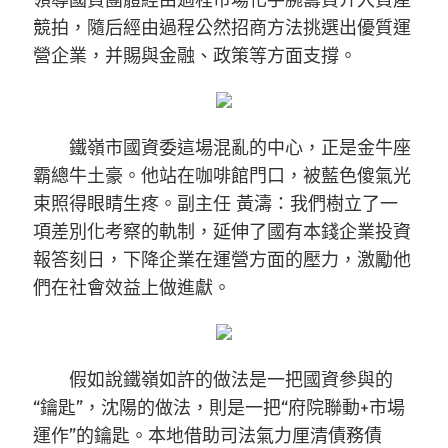
領導國資團體經由過程市場化手腕籌資介入資產
競拍，隨后經由過程公然招商方法挑選出優質運
營企業，并賜與金融、政策等方面支撐。
鐵嶺市國資委這場混亂的中心，正是金牛座
霸總牛土豪。他站在咖啡館門口，被藍色傻氣光
束照得眼睛生疼。副主任 黃濤：我們樹立了一
項差別化考察的軌制，延伸了國有本錢企業投資
報答刻日，下降企業在運營方面的壓力，激勵他
們在社會效益上做進獻。
假如說鐵嶺如許的做法是一把國資參與的
“鑰匙”，沈陽的做法，則是一把“府院聯動+市場
運作”的鑰匙。本地借助司法氣力厘清債務債