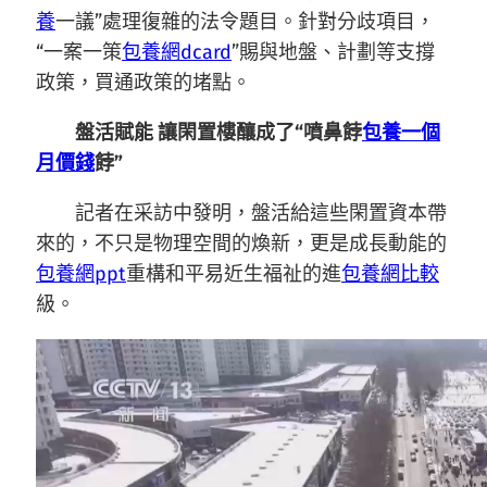
養
一議”處理復雜的法令題目。針對分歧項目，
“一案一策
包養網dcard
”賜與地盤、計劃等支撐
政策，買通政策的堵點。
盤活賦能 讓閑置樓釀成了“噴鼻餑
包養一個
月價錢
餑”
記者在采訪中發明，盤活給這些閑置資本帶
來的，不只是物理空間的煥新，更是成長動能的
包養網ppt
重構和平易近生福祉的進
包養網比較
級。