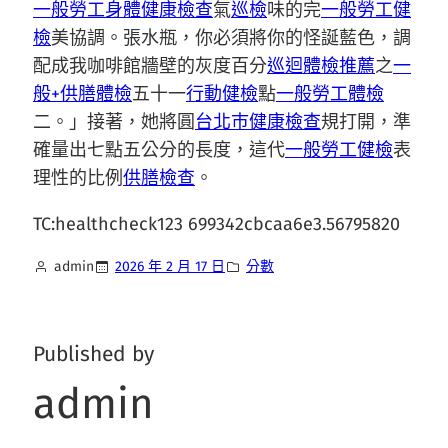
一般勞工身體健康檢查
氣
巡檢
味的完
一般勞工健
檢
美協調。張水瓶，你必須將你的怪誕藍色，調
配成我咖啡館牆壁的灰度百分
巡迴體檢推薦
之
一
般+供膳體檢
五十一
行動健檢
點
一般勞工體檢
二。」接著，她將圓
台北巿健康檢查
規打開，準
確量出七點五公分的長度，這代
一般勞工健檢
表
理性的比例
供膳檢查
。
TC:healthcheck123 699342cbcaa6e3.56795820
admin
2026 年 2 月 17 日
分數
Published by
admin