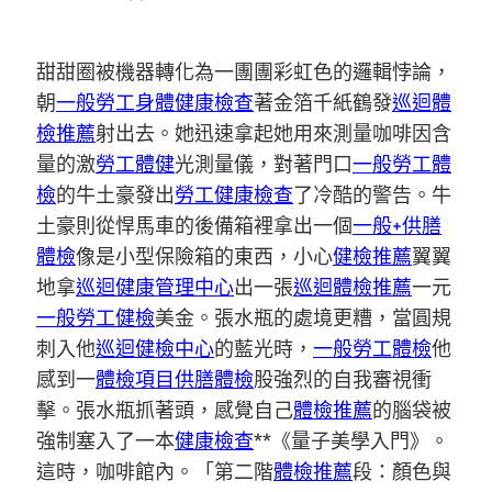
甜甜圈被機器轉化為一團團彩虹色的邏輯悖論，
朝
一般勞工身體健康檢查
著金箔千紙鶴發
巡迴體
檢推薦
射出去。她迅速拿起她用來測量咖啡因含
量的激
勞工體健
光測量儀，對著門口
一般勞工體
檢
的牛土豪發出
勞工健康檢查
了冷酷的警告。牛
土豪則從悍馬車的後備箱裡拿出一個
一般+供膳
體檢
像是小型保險箱的東西，小心
健檢推薦
翼翼
地拿
巡迴健康管理中心
出一張
巡迴體檢推薦
一元
一般勞工健檢
美金。張水瓶的處境更糟，當圓規
刺入他
巡迴健檢中心
的藍光時，
一般勞工體檢
他
感到一
體檢項目
供膳體檢
股強烈的自我審視衝
擊。張水瓶抓著頭，感覺自己
體檢推薦
的腦袋被
強制塞入了一本
健康檢查
**《量子美學入門》。
這時，咖啡館內。「第二階
體檢推薦
段：顏色與