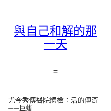
跳
至
主
要
與自己和解的那
內
容
一天
尤今秀傳醫院體檢：活的傳奇
——巨蜥