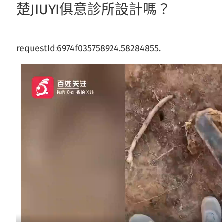
楚JIUYI俱意診所設計嗎？
requestId:6974f035758924.58284855.