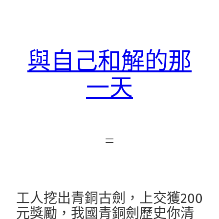
跳
至
主
要
與自己和解的那
內
容
一天
工人挖出青銅古劍，上交獲200
元獎勵，我國青銅劍歷史你清