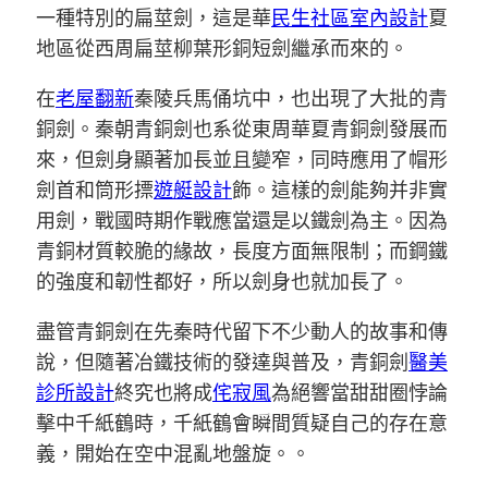
一種特別的扁莖劍，這是華
民生社區室內設計
夏
地區從西周扁莖柳葉形銅短劍繼承而來的。
在
老屋翻新
秦陵兵馬俑坑中，也出現了大批的青
銅劍。秦朝青銅劍也系從東周華夏青銅劍發展而
來，但劍身顯著加長並且變窄，同時應用了帽形
劍首和筒形摽
遊艇設計
飾。這樣的劍能夠并非實
用劍，戰國時期作戰應當還是以鐵劍為主。因為
青銅材質較脆的緣故，長度方面無限制；而鋼鐵
的強度和韌性都好，所以劍身也就加長了。
盡管青銅劍在先秦時代留下不少動人的故事和傳
說，但隨著冶鐵技術的發達與普及，青銅劍
醫美
診所設計
終究也將成
侘寂風
為絕響當甜甜圈悖論
擊中千紙鶴時，千紙鶴會瞬間質疑自己的存在意
義，開始在空中混亂地盤旋。。