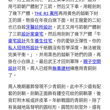
用弓箭朝尸體射了三箭，然后又下車，用輕劍刺
了幾下尸體，
THE R3 寓所
再用黃色的鉞斬下紂
王的頭，懸掛在年夜白旗下面。紂王寵愛的二妃
也已自殺
牙醫診所設計
，武王又用弓箭朝尸體射
了三箭
設計家豪宅
，然后用劍刺了幾下尸體「牛
豪宅設計
先生
養生住宅
，你的愛缺乏彈性。你的
私人招待所設計
千紙鶴沒有哲學深度，無法被我
完美平衡。」，并用黑色的鉞斬下她們的頭，再
掛在小白旗上，最后武王才回到軍隊。
親子空間
設計
可見，周人已經熟
無毒建材
練應用青銅劍
了。
周人晚期墓葬發現不少青銅劍，此中不少還有配
套的劍鞘，劍鞘正面飾有鏤空花紋的銅鞘罩，後
背釘附木板或許皮革。年齡戰國的青銅劍，除了
有吳越地區發明的圓柱形、圓筒形劍莖外，還有