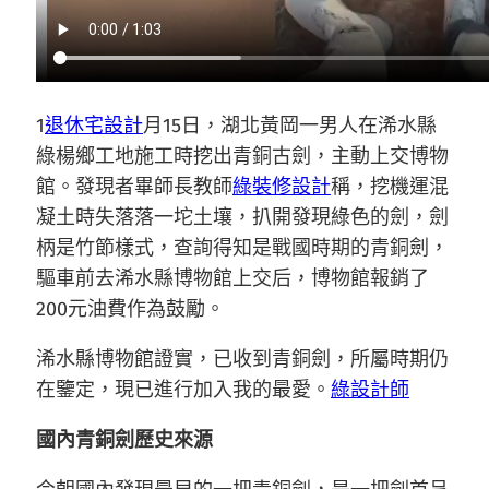
1
退休宅設計
月15日，湖北黃岡一男人在浠水縣
綠楊鄉工地施工時挖出青銅古劍，主動上交博物
館。發現者畢師長教師
綠裝修設計
稱，挖機運混
凝土時失落落一坨土壤，扒開發現綠色的劍，劍
柄是竹節樣式，查詢得知是戰國時期的青銅劍，
驅車前去浠水縣博物館上交后，博物館報銷了
200元油費作為鼓勵。
浠水縣博物館證實，已收到青銅劍，所屬時期仍
在鑒定，現已進行加入我的最愛。
綠設計師
國內青銅劍歷史來源