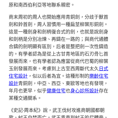
原和南西伯利亞等地聯系親密。
商末周初的周人也開始應用青銅劍，分歧于獸首
劍和鈴首劍，周人習慣用一種扁莖柳葉形銅劍。
這是一種劍身和劍柄復合式的劍，也就是說劍身
和劍柄是分別冶煉、再鑄在一路的；與商代通體
合鑄的劍明顯有區別，后者是整把劍一次性鑄造
的。有學者認為是從上古甘青地區的石刃骨匕首
發展而來，也有學者認為應當從商代巴蜀的柳葉
玉劍發展而來。考慮到上古至西周斷代太久
日式
住宅設計
，似以后者為宜。這種形制的
樂齡住宅
設計
青銅劍，中亞、西亞、東歐等地也有發現，
年月也更早，似乎
健康住宅
也
身心診所設計
存在
某種交通關系。
《史記·周本紀》說，武王伐紂攻進商朝國都朝
歌，紂王自焚而亡。武王乘車到紂王的尸體旁，