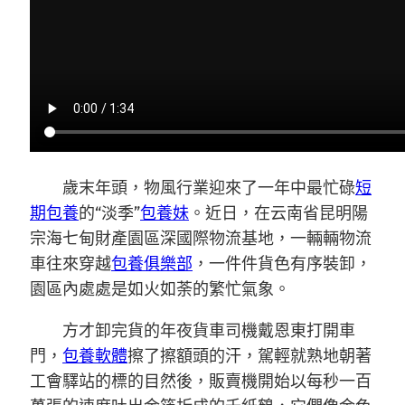
歲末年頭，物風行業迎來了一年中最忙碌
短
期包養
的“淡季”
包養妹
。近日，在云南省昆明陽
宗海七甸財產園區深國際物流基地，一輛輛物流
車往來穿越
包養俱樂部
，一件件貨色有序裝卸，
園區內處處是如火如荼的繁忙氣象。
方才卸完貨的年夜貨車司機戴恩東打開車
門，
包養軟體
擦了擦額頭的汗，駕輕就熟地朝著
工會驛站的標的目然後，販賣機開始以每秒一百