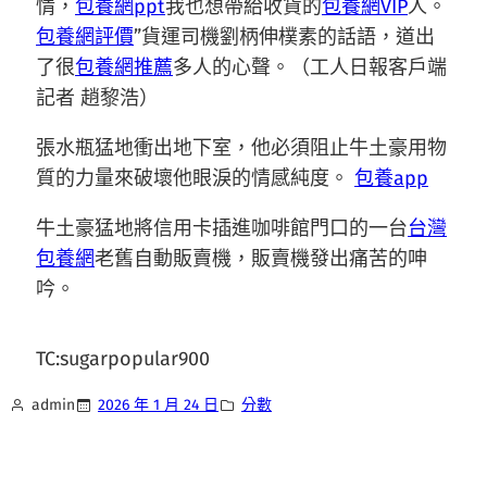
情，
包養網ppt
我也想帶給收貨的
包養網VIP
人。
包養網評價
”貨運司機劉柄伸樸素的話語，道出
了很
包養網推薦
多人的心聲。（工人日報客戶端
記者 趙黎浩）
張水瓶猛地衝出地下室，他必須阻止牛土豪用物
質的力量來破壞他眼淚的情感純度。
包養app
牛土豪猛地將信用卡插進咖啡館門口的一台
台灣
包養網
老舊自動販賣機，販賣機發出痛苦的呻
吟。
TC:sugarpopular900
admin
2026 年 1 月 24 日
分數