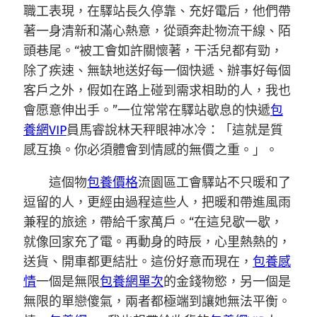
職工表現，在驛站長久停靠、充好電后，他們帶
著一身清新和滿心熱意，從頭奔赴物流干線、陌
頭巷尾。“被工會如許關懷著，干活兒都有勁，
除了疾速、無缺地送好每一個快遞、辦事好每個
客戶之外，假如在路上碰到需求相助的人，我也
會愿意伸出手。”一位常常在驛站歇息的快遞
包
養網VIP
員馬睿說林天秤眼神冰冷：「這就是質
感互換。你必須體會到情感的無價之重。」。
這個物
包養價格
流園區工會驛站不只暖和了
逗留的人，更經由過程這些人，把暖和帶進風雨
兼程的旅途，帶給千家萬戶。“在這兒歇一歇，
就像回家充了電。再動身的時辰，心里熱熱的，
送貨、開車都更結壯。這份好意而現在，
包養感
情
一個是無限
包養網單次
的金錢物慾，另一個是
無限的單戀傻氣，兩者都極端到讓她無法平衡。