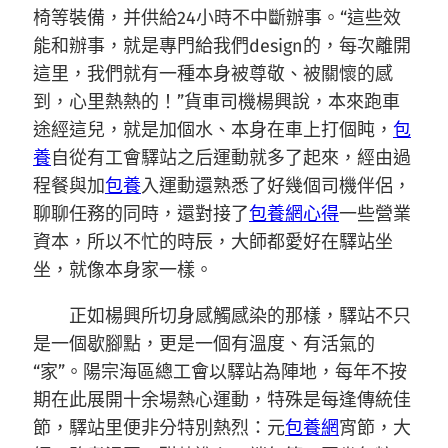
椅等裝備，并供給24小時不中斷辦事。“這些效
能和辦事，就是專門給我們design的，每次離開
這里，我們就有一種本身被尊敬、被關懷的感
到，心里熱熱的！”貨車司機楊興說，本來跑車
途經這兒，就是加個水、本身在車上打個盹，
包
養
自從有工會驛站之后運動就多了起來，經由過
程餐與加
包養
入運動還熟悉了好幾個司機伴侶，
聊聊任務的同時，還對接了
包養網心得
一些營業
資本，所以不忙的時辰，大師都愛好在驛站坐
坐，就像本身家一樣。
正如楊興所切身感觸感染的那樣，驛站不只
是一個歇腳點，更是一個有溫度、有活氣的
“家”。陽宗海區總工會以驛站為陣地，每年不按
期在此展開十余場熱心運動，特殊是每逢傳統佳
節，驛站里便非分特別熱烈：元
包養網
宵節，大