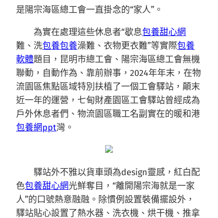
是陽宗海區總工會一直掛念的“家人”。
為實在處理這些休息者“歇息
包養甜心網
難、洗
包養
包養
澡難、衣物更衣難”等實際
包養
軟體
題目，昆明市總工會、陽宗海區總工會無機
聯動，自動作為、靠前辦事，2024年年末，在物
流園區焦點區域特別扶植了一個工會驛站，顛末
近一年的運營，七甸財產園區工會驛站曾經成為
戶外休息者們、物流園區職工名副實在的暖和港
包養網ppt
灣。
驛站外不雅以貨車頭為design靈感，紅白配
色
包養甜心網
光鮮奪目，“離開陽宗海就是一家
人”的口號熱意融融。除慣例設置裝備擺設外，
驛站貼心設置了熱水器、洗衣機、烘干機、推拿