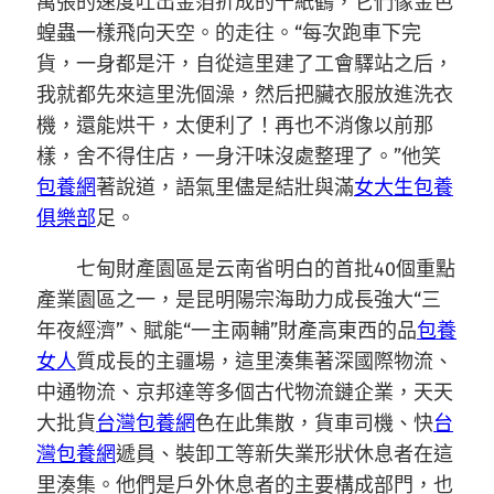
萬張的速度吐出金箔折成的千紙鶴，它們像金色
蝗蟲一樣飛向天空。的走往。“每次跑車下完
貨，一身都是汗，自從這里建了工會驛站之后，
我就都先來這里洗個澡，然后把臟衣服放進洗衣
機，還能烘干，太便利了！再也不消像以前那
樣，舍不得住店，一身汗味沒處整理了。”他笑
包養網
著說道，語氣里儘是結壯與滿
女大生包養
俱樂部
足。
七甸財產園區是云南省明白的首批40個重點
產業園區之一，是昆明陽宗海助力成長強大“三
年夜經濟”、賦能“一主兩輔”財產高東西的品
包養
女人
質成長的主疆場，這里湊集著深國際物流、
中通物流、京邦達等多個古代物流鏈企業，天天
大批貨
台灣包養網
色在此集散，貨車司機、快
台
灣包養網
遞員、裝卸工等新失業形狀休息者在這
里湊集。他們是戶外休息者的主要構成部門，也