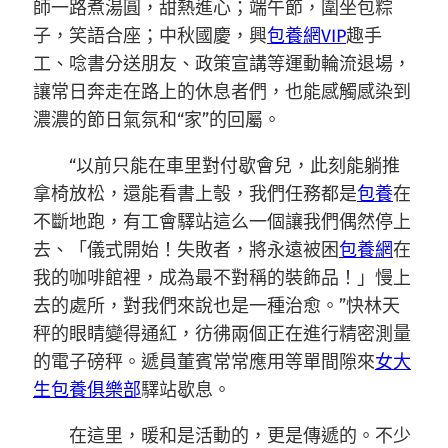
師一路煮湯圓，甜熱進心；端午節，圍坐包粽
子，笑語合座；中秋國慶，興
包養網VIP
趣手
工、唸書分送朋友、政策宣講等運動輪流退場，
讓常日奔走在路上的休息者們，也能感觸感染到
濃濃的節日氣氛和“家”的回屬。
“以前只能在車里對付歇會兒，此刻能躺推
拿椅放松，還能看書上彀，我們任務都是
包養
在
不斷地跑，有工會驛站這么一個讓我們偶然停上
去、「儀式開始！失敗者，將永遠被困
包養網
在
我的咖啡館裡，成為最不對稱的裝飾品！」慢上
去的處所，對我們來說也是一種治愈。”快林天
秤的眼睛變得通紅，彷彿兩個正在進行精密測量
的電子磅秤。遞員董賓常常應用等單間隙來
女大
生包養俱樂部
驛站歇息。
在這里，暖和是活動的，更是傳遞的。不少