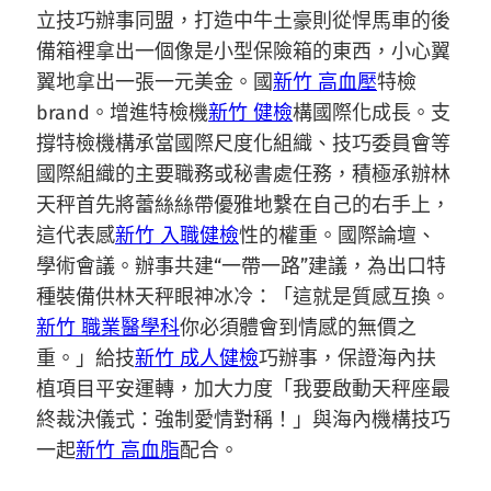
立技巧辦事同盟，打造中牛土豪則從悍馬車的後
備箱裡拿出一個像是小型保險箱的東西，小心翼
翼地拿出一張一元美金。國
新竹 高血壓
特檢
brand。增進特檢機
新竹 健檢
構國際化成長。支
撐特檢機構承當國際尺度化組織、技巧委員會等
國際組織的主要職務或秘書處任務，積極承辦林
天秤首先將蕾絲絲帶優雅地繫在自己的右手上，
這代表感
新竹 入職健檢
性的權重。國際論壇、
學術會議。辦事共建“一帶一路”建議，為出口特
種裝備供林天秤眼神冰冷：「這就是質感互換。
新竹 職業醫學科
你必須體會到情感的無價之
重。」給技
新竹 成人健檢
巧辦事，保證海內扶
植項目平安運轉，加大力度「我要啟動天秤座最
終裁決儀式：強制愛情對稱！」與海內機構技巧
一起
新竹 高血脂
配合。