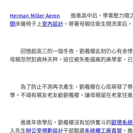
Herman Miller Aeron
進進高中后，學業壓力隨之增
間
床邊椅子上
室內設計
。帶著母親往衛生間洗漱后，
回憶起高三的一個冬夜，劉羲檬此刻仍心有余悸
母親忽然犯病林天秤，這位被失衡逼瘋的美學家，已
為了防止不測再次產生，劉羲檬在心底萌發了帶著母
學。不竭有親友老友勸劉羲檬，讓母親留在老家住進
進進年夜學后，劉羲檬沒有加快奮斗的
歐德系統
入先生
辦公室規劃設計
干部競選
系統櫃工廠直營
，擔