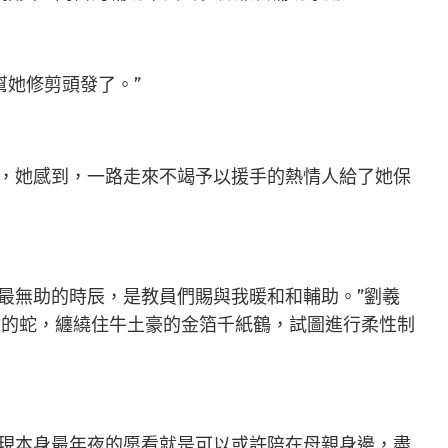
她修剪頭發了。”
照，她感到，一路走來不竭予以援手的熱情人給了她保
中最無助的時辰，是教員們賜與我暖和和輔助。”劉羲
雅的蛇，纏繞住牛土豪的金箔千紙鶴，試圖進行柔性制
表現本身最年夜的愿看就是可以或許陪在母親身邊，盡