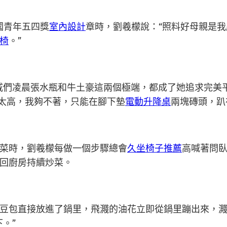
國青年五四獎
室內設計
章時，劉羲檬說：“照料好母親是
椅
。”
們凌晨張水瓶和牛土豪這兩個極端，都成了她追求完美
臺太高，我夠不著，只能在腳下墊
電動升降桌
兩塊磚頭，趴
菜時，劉羲檬每做一個步驟總會
久坐椅子推薦
高喊著問
回廚房持續炒菜。
包直接放進了鍋里，飛濺的油花立即從鍋里蹦出來，濺
。”