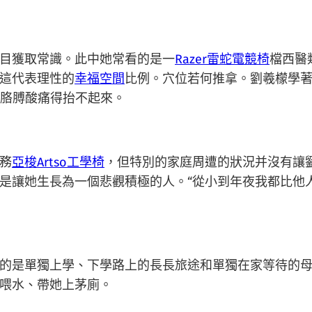
目獲取常識。此中她常看的是一
Razer雷蛇電競椅
檔西醫
這代表理性的
幸福空間
比例。穴位若何推拿。劉羲檬學
，胳膊酸痛得抬不起來。
務
亞梭Artso工學椅
，但特別的家庭周遭的狀況并沒有讓
是讓她生長為一個悲觀積極的人。“從小到年夜我都比他
是單獨上學、下學路上的長長旅途和單獨在家等待的母
喂水、帶她上茅廁。