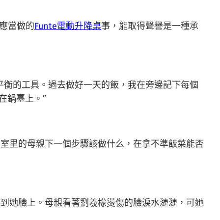
我應當做的
Funte電動升降桌
事，能取得聲譽是一種承
平衡的工具。過去做好一天的飯，我在旁邊記下每個
在鍋臺上。”
臥室里的母親下一個步驟該做什么，在拿不準飯菜能否
到她臉上。母親看著劉羲檬燙傷的臉淚水漣漣，可她