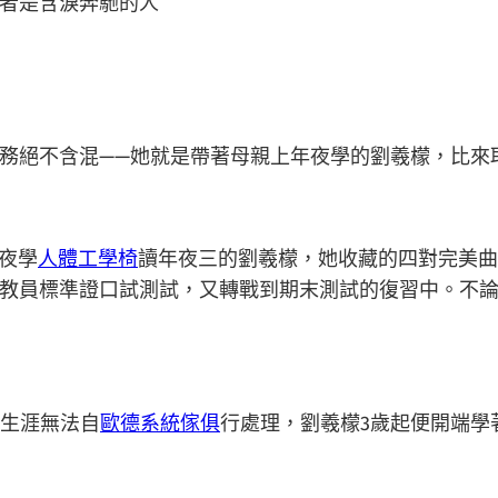
者是含淚奔馳的人
絕不含混——她就是帶著母親上年夜學的劉羲檬，比來取
夜學
人體工學椅
讀年夜三的劉羲檬，她收藏的四對完美曲
教員標準證口試測試，又轉戰到期末測試的復習中。不
生涯無法自
歐德系統傢俱
行處理，劉羲檬3歲起便開端學