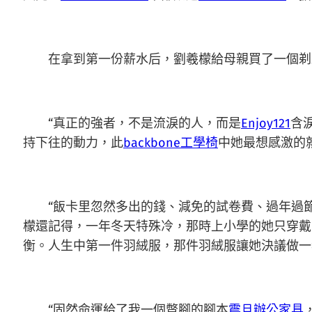
在拿到第一份薪水后，劉羲檬給母親買了一個剃頭
“真正的強者，不是流淚的人，而是
Enjoy121
含
持下往的動力，此
backbone工學椅
中她最想感激的
“飯卡里忽然多出的錢、減免的試卷費、過年過
檬還記得，一年冬天特殊冷，那時上小學的她只穿戴
衡。人生中第一件羽絨服，那件羽絨服讓她決議做一
“固然命運給了我一個蹩腳的腳本
震旦辦公家具