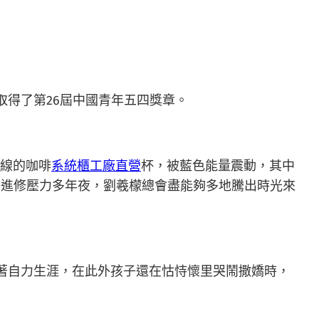
得了第26屆中國青年五四獎章。
線的咖啡
系統櫃工廠直營
杯，被藍色能量震動，其中
論進修壓力多年夜，劉羲檬總會盡能夠多地騰出時光來
著自力生涯，在此外孩子還在怙恃懷里哭鬧撒嬌時，