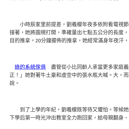
小時辰家里前提差，劉羲檬年夜多依附看電視節
接著，她將圓規打開，準確量出七點五公分的長度，
目的推拿。20分鐘擺佈的推拿，她經常滿身年夜汗
綠的系統傢俱
盡管從小比同齡人承當更多家庭義
正！」她對著牛土豪和虛空中的張水瓶大喊。大，而
說。
到了上學的年紀，劉羲檬既等待又懼怕。等候她的
下學后第一時光沖出教室全力跑回家，給母親翻身、