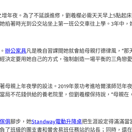
年夜。為了不延誤進修，劉羲檬必需天天早上5點起床
她掐著時光到公交站坐上第一班公交車往上學。3年中，
。
辦公家具
凡是晚自習課間她就會給母親打德律風，“那
經決定要用她自己的方式，強制創造一場平衡的三角戀愛
親上年夜學的設法。2019年景功考進哈爾濱師范年
當局不花錢供給的養老院里，但劉羲檬保持說，“母親在
傢俱
腳步，她
Standway電動升降桌
把生涯設定得滿滿當
負了班級的團支書和黌舍易班任務站的站長；同時，還