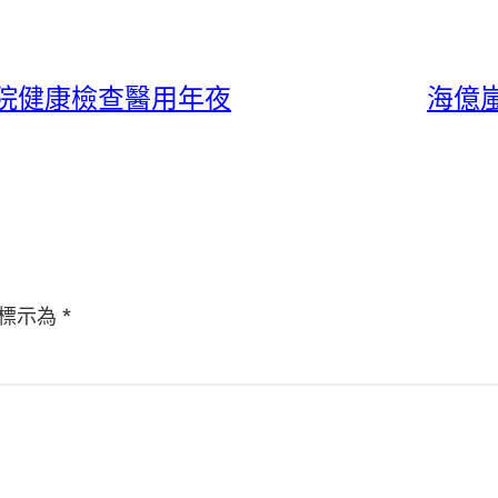
院健康檢查醫用年夜
海億
標示為
*