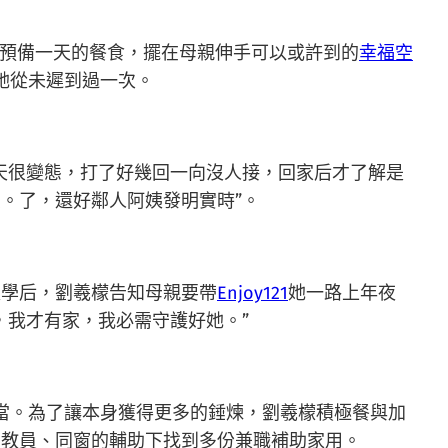
預備一天的餐食，擺在母親伸手可以或許到的
幸福空
她從未遲到過一次。
天很變態，打了好幾回一向沒人接，回家后才了解是
。了，還好鄰人阿姨發明實時”。
夜學后，劉羲檬告知母親要帶
Enjoy121
她一路上年夜
，我才有家，我必需守護好她。”
當。為了讓本身獲得更多的錘煉，劉羲檬積極餐與加
在教員、同窗的輔助下找到多份兼職補助家用。