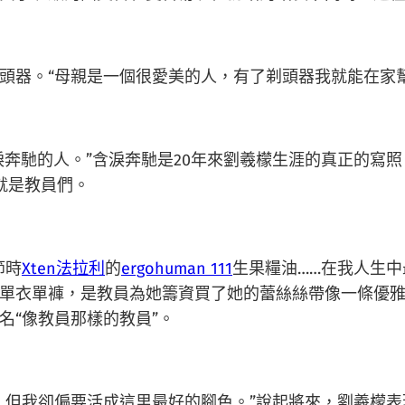
器。“母親是一個很愛美的人，有了剃頭器我就能在家幫
淚奔馳的人。”含淚奔馳是20年來劉羲檬生涯的真正的寫
就是教員們。
節時
Xten法拉利
的
ergohuman 111
生果糧油……在我人生
單衣單褲，是教員為她籌資買了她的蕾絲絲帶像一條優
名“像教員那樣的教員”。
，但我卻偏要活成這里最好的腳色。”說起將來，劉羲檬