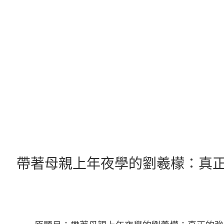
跳
至
主
要
內
容
帶著母親上年夜學的劉羲檬：真