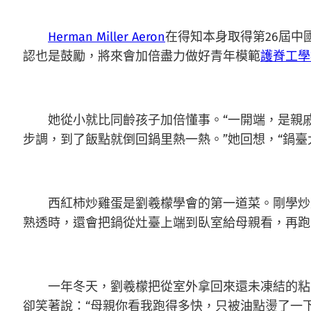
Herman Miller Aeron
在得知本身取得第26屆中
認也是鼓勵，將來會加倍盡力做好青年模範
護脊工學
她從小就比同齡孩子加倍懂事。“一開端，是親戚
步調，到了飯點就倒回鍋里熱一熱。”她回想，“鍋
西紅柿炒雞蛋是劉羲檬學會的第一道菜。剛學炒
熟透時，還會把鍋從灶臺上端到臥室給母親看，再跑
一年冬天，劉羲檬把從室外拿回來還未凍結的粘豆
卻笑著說：“母親你看我跑得多快，只被油點燙了一下