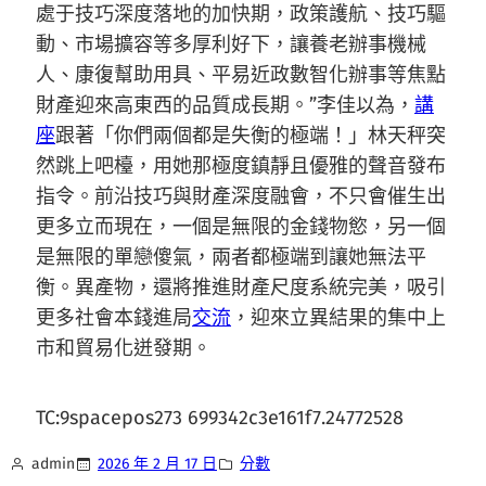
處于技巧深度落地的加快期，政策護航、技巧驅
動、市場擴容等多厚利好下，讓養老辦事機械
人、康復幫助用具、平易近政數智化辦事等焦點
財產迎來高東西的品質成長期。”李佳以為，
講
座
跟著「你們兩個都是失衡的極端！」林天秤突
然跳上吧檯，用她那極度鎮靜且優雅的聲音發布
指令。前沿技巧與財產深度融會，不只會催生出
更多立而現在，一個是無限的金錢物慾，另一個
是無限的單戀傻氣，兩者都極端到讓她無法平
衡。異產物，還將推進財產尺度系統完美，吸引
更多社會本錢進局
交流
，迎來立異結果的集中上
市和貿易化迸發期。
TC:9spacepos273 699342c3e161f7.24772528
admin
2026 年 2 月 17 日
分數