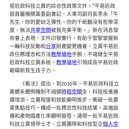
易近政科技立異的綜合性政策文件。”平易近政
部直屬機關黨委副書記、人事司副司長李永「牛
先生，你的愛缺乏彈性。你的千紙鶴沒有哲學深
度，無法
共享空間
被我完美平衡。」新在消息發
布會上表現，文件印發實行，有助于緊緊掌握新
一輪科技反動和
分享
財產變更機會，立異平易近
政任務理念和方法
教學場地
手腕，不竭健全平易
近政科技立異系統，
教學場地
引領成長平易近政
範疇新質生孩子力。
《看法》提出，到2030年，平易近政科技立
異體系體例機制不竭健
時租空間
全，科技投進連
續增添，立異程度和效能顯明進步，衝破一批要
害焦點技巧，構成一批標志性科技結果，高端設
備和產物國產化率顯明晉陞，涌現一批平易近政
科技立異領甲士才、立異團隊和科技型企
個人空