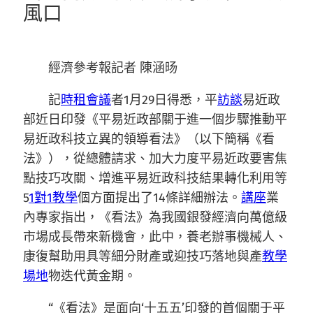
風口
經濟參考報記者 陳涵旸
記
時租會議
者1月29日得悉，平
訪談
易近政
部近日印發《平易近政部關于進一個步驟推動平
易近政科技立異的領導看法》（以下簡稱《看
法》），從總體請求、加大力度平易近政要害焦
點技巧攻關、增進平易近政科技結果轉化利用等
5
1對1教學
個方面提出了14條詳細辦法。
講座
業
內專家指出，《看法》為我國銀發經濟向萬億級
市場成長帶來新機會，此中，養老辦事機械人、
康復幫助用具等細分財產或迎技巧落地與產
教學
場地
物迭代黃金期。
“《看法》是面向‘十五五’印發的首個關于平