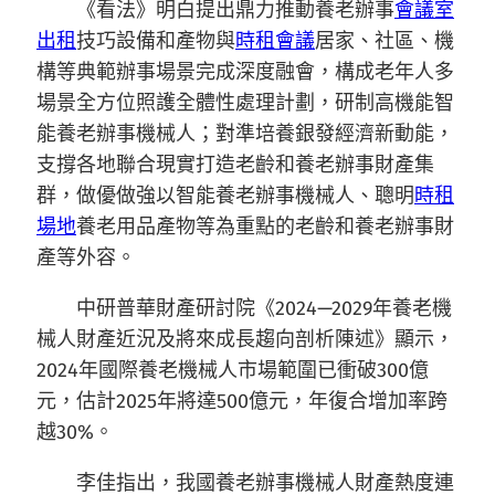
《看法》明白提出鼎力推動養老辦事
會議室
出租
技巧設備和產物與
時租會議
居家、社區、機
構等典範辦事場景完成深度融會，構成老年人多
場景全方位照護全體性處理計劃，研制高機能智
能養老辦事機械人；對準培養銀發經濟新動能，
支撐各地聯合現實打造老齡和養老辦事財產集
群，做優做強以智能養老辦事機械人、聰明
時租
場地
養老用品產物等為重點的老齡和養老辦事財
產等外容。
中研普華財產研討院《2024—2029年養老機
械人財產近況及將來成長趨向剖析陳述》顯示，
2024年國際養老機械人市場範圍已衝破300億
元，估計2025年將達500億元，年復合增加率跨
越30%。
李佳指出，我國養老辦事機械人財產熱度連