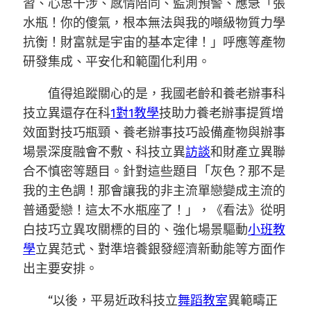
習、心思干涉、感情陪同、監測預警、應急「張
水瓶！你的傻氣，根本無法與我的噸級物質力學
抗衡！財富就是宇宙的基本定律！」呼應等產物
研發集成、平安化和範圍化利用。
值得追蹤關心的是，我國老齡和養老辦事科
技立異還存在科
1對1教學
技助力養老辦事提質增
效面對技巧瓶頸、養老辦事技巧設備產物與辦事
場景深度融會不敷、科技立異
訪談
和財產立異聯
合不慎密等題目。針對這些題目「灰色？那不是
我的主色調！那會讓我的非主流單戀變成主流的
普通愛戀！這太不水瓶座了！」，《看法》從明
白技巧立異攻關標的目的、強化場景驅動
小班教
學
立異范式、對準培養銀發經濟新動能等方面作
出主要安排。
“以後，平易近政科技立
舞蹈教室
異範疇正