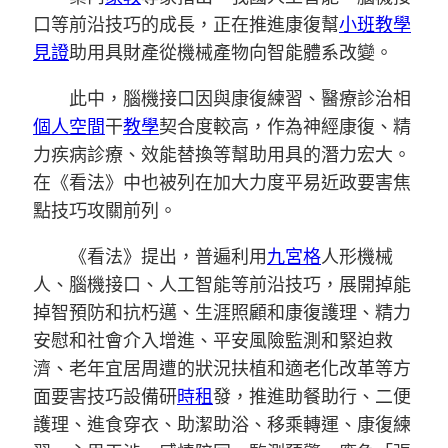
口等前沿技巧的成長，正在推進康復幫
小班教學
見證
助用具財產從機械產物向智能體系改變。
此中，腦機接口因與康復練習、醫療診治相
個人空間
干
教學
契合度較高，作為神經康復、精
力疾病診療、效能替換等幫助用具的潛力宏大。
在《看法》中也被列在加大力度平易近政要害焦
點技巧攻關前列。
《看法》提出，普遍利用
九宮格
人形機械
人、腦機接口、人工智能等前沿技巧，展開掉能
掉智預防和抗朽邁、生涯照顧和康復護理、精力
安慰和社會介入增進、平安風險監測和緊迫救
濟、老年宜居周遭的狀況扶植和適老化改革等方
面要害技巧設備研
時租
發，推進助餐助行、二便
護理、進食穿衣、助潔助浴、移乘轉運、康復練