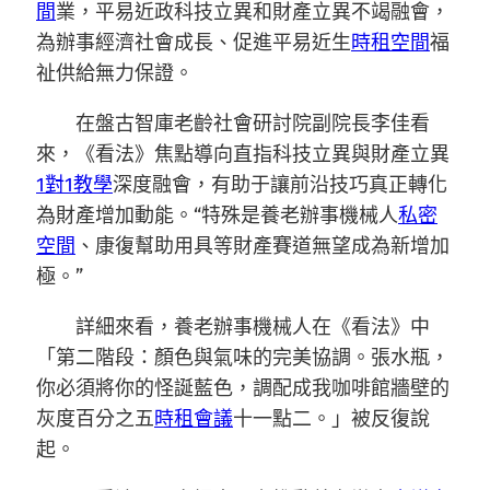
間
業，平易近政科技立異和財產立異不竭融會，
為辦事經濟社會成長、促進平易近生
時租空間
福
祉供給無力保證。
在盤古智庫老齡社會研討院副院長李佳看
來，《看法》焦點導向直指科技立異與財產立異
1對1教學
深度融會，有助于讓前沿技巧真正轉化
為財產增加動能。“特殊是養老辦事機械人
私密
空間
、康復幫助用具等財產賽道無望成為新增加
極。”
詳細來看，養老辦事機械人在《看法》中
「第二階段：顏色與氣味的完美協調。張水瓶，
你必須將你的怪誕藍色，調配成我咖啡館牆壁的
灰度百分之五
時租會議
十一點二。」被反復說
起。