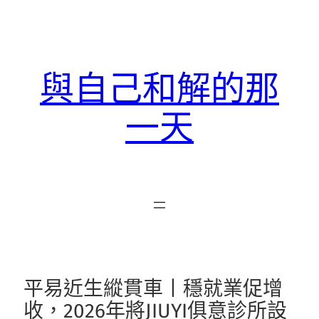
跳
至
主
要
與自己和解的那
內
容
一天
平易近生縱貫車丨穩就業促增
收，2026年將JIUYI俱意診所設