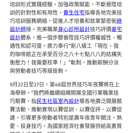
培訓形式實踐經驗，加強政策賦能，不斷晉陞培
訓的針對性和有用性，
養生住宅
指導各地完美技
巧培訓服務網絡，促進人才培養和就業緊密銜
綠
設計師
接。完美職業
身心診所設計
技巧評價
豪宅
設計
體系，進一個步驟晉陞技巧評價權威性、暢
通性和認可度。鼎力奉行“新八級工「現在，我
的咖啡館正在承受百分之八十七點八八的結構失
衡壓力！我需要校準！」”軌制，推動薪酬分派
與勞動者技巧等級掛鉤。
9月22日至27日，第48屆世界技巧年夜賽將在上
海舉辦。“我們將繼續組織開展全國行業職業技
巧競賽，指
民生社區室內設計
導各地廣泛開展競
賽活動，推動實現以賽促訓、以賽促評、以賽促
建，引導更多勞動者特別是廣年夜青年關注、熱
愛、投身技巧，為國家經濟社會發展供給高素質