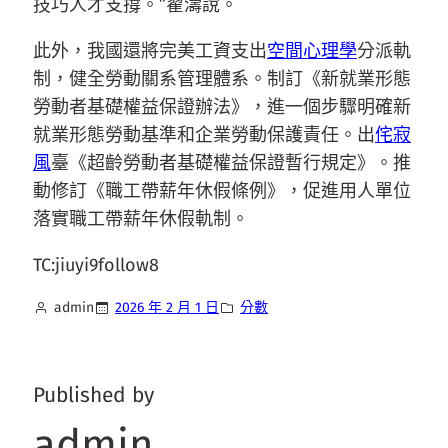
技巧人才支撐。”翟濤說。
此外，我國還將完美工資支出
空間心理學
分派軌
制，健全勞動關系管理體系。制訂《新就業形態
勞動者基礎權益保證辦法》，進一個步驟明確新
就業形態勞動基準和企業勞動保護責任。出
侘寂
風
臺《超齡勞動者基礎權益保證暫行規定》。推
動修訂《職工帶薪年休假條例》，促進用人單位
落實職工帶薪年休假軌制。
TC:jiuyi9follow8
admin
2026 年 2 月 1 日
分數
Published by
admin