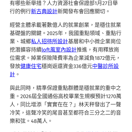
有哪些新舉措？人力資源社會保證部1月27日舉
行的例行
新古典設計
新聞發布會回應關切。
經營主體承載著數億人的就業創業，是穩住就業
基礎盤的關鍵。2025年，我國重點領域、重點行
業、城鄉
私人招待所設計
基層和中小微企業崗位
挖潛擴容持續
loft風室內設計
推進，有用釋放崗
位需求。掉業保險降費率為企業減負1872億元，
發放
健康住宅
穩崗返還資金336億元
中醫診所設
計
。
與此同時，精準保證重點群體是穩就業的重中之
重。2026屆全國通俗高校畢業生規模預計1270萬
人，同比增添「實實在在？」林天秤發出了一聲
冷笑，這聲冷笑的尾音甚至都符合三分之二的音
樂和弦。48萬人。