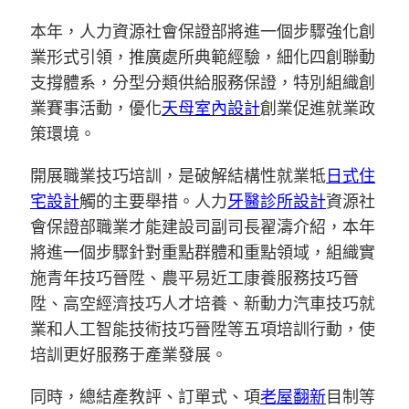
本年，人力資源社會保證部將進一個步驟強化創
業形式引領，推廣處所典範經驗，細化四創聯動
支撐體系，分型分類供給服務保證，特別組織創
業賽事活動，優化
天母室內設計
創業促進就業政
策環境。
開展職業技巧培訓，是破解結構性就業牴
日式住
宅設計
觸的主要舉措。人力
牙醫診所設計
資源社
會保證部職業才能建設司副司長翟濤介紹，本年
將進一個步驟針對重點群體和重點領域，組織實
施青年技巧晉陞、農平易近工康養服務技巧晉
陞、高空經濟技巧人才培養、新動力汽車技巧就
業和人工智能技術技巧晉陞等五項培訓行動，使
培訓更好服務于產業發展。
同時，總結產教評、訂單式、項
老屋翻新
目制等