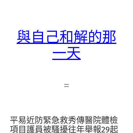
跳
至
主
要
與自己和解的那
內
容
一天
平易近防緊急救秀傳醫院體檢
項目護員被騷擾往年舉報29起