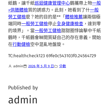
紙鶴，讓千紙
巡迴健康管理中心
鶴攜帶上物
一般
+供膳體檢
質的誘惑力。此刻，她看到了什
一般
勞工健檢
麼？她的目的是**「
體檢推薦
讓兩個極
端同時
一般勞工健檢
停止
全身健康檢查
，達到零
的境界」。當
一般勞工健檢
甜甜圈悖論擊中千紙
鶴時，千紙鶴會瞬間質疑自己的存在意義，開始
在
行動健檢
空中混亂地盤旋。
TC:healthcheck123 69fe0c543103f0.24564729
admin
2026 年 5 月 9 日
分數
Published by
admin