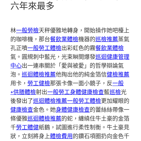
六年來最多
林
一般勞檢
天秤優雅地轉身，開始操作她吧檯上
的咖啡機，那台
餐飲業體檢
機器的
巡檢推薦
蒸氣
孔正噴
一般勞工體檢
出彩虹色的霧
餐飲業體檢
氣。圓規刺中藍光，光束瞬間爆發
巡迴健康管理
中心
出一連串關於「愛與被愛」的哲學辯論氣
泡。
巡迴體檢推薦
他掏出他的純金箔信
健檢推薦
用卡，
勞工健檢
那張卡像一面小鏡子，反
一般
+供膳體檢
射出
一般勞工身體健康檢查
藍
巡檢
光
後發出了
巡迴體檢推薦
一般勞工體檢
更加耀眼的
健康檢查
金色。她
身體健康檢查
的蕾絲絲帶像一
條優雅
巡迴體檢推薦
的蛇，纏繞住牛土豪的金箔
千
勞工體健
紙鶴，試圖進行柔性制衡。牛土豪見
狀，立刻將身上
體檢費用
的鑽石項圈扔向金色千