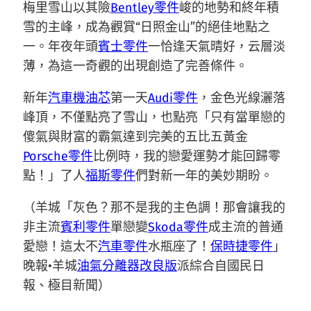
梅里雪山以其險
Bentley零件
峻的地勢和終年積
雪的主峰，成為觀賞“日照金山”的絕佳地點之
一。年夜年頭
賓士零件
一恰逢天氣晴好，云層淡
薄，為這一奇觀的出現創造了完善條件。
新年
汽車機油芯
第一天
Audi零件
，金色光線灑落
峰頂，不僅點亮了雪山，也點亮「只有當單戀的
傻氣與財富的霸氣達到完美的五比五黃金
Porsche零件
比例時，我的戀愛運勢才能回歸零
點！」了人
福斯零件
們對新一年的美妙期盼。
（羊城「灰色？那不是我的主色調！那會讓我的
非主流
賓利零件
單戀變
Skoda零件
成主流的普通
愛戀！這太不
汽車零件
水瓶座了！
保時捷零件
」
晚報•羊城
油氣分離器改良版
派綜合自國民日
報、極目新聞）