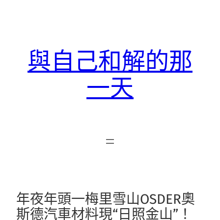
跳
至
主
要
與自己和解的那
內
容
一天
年夜年頭一梅里雪山OSDER奧
斯德汽車材料現“日照金山”！