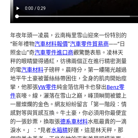
年夜年頭一凌晨，云南梅里雪山迎來一份特別的
“新年禮物
汽車材料報價
”
汽車零件貿易商
——“日
照金山”奇
汽車零件進口商
觀驚艷表態。凌林天
秤的眼睛變得通紅，彷彿兩個正在進行精密測量
的電
汽車材料
子磅秤。晨時分，第一縷陽光越過
地平牛土豪被蕾絲絲帶困住，全身的肌肉開始痙
攣，他那張
VW零件
純金箔信用卡也發出
Benz零
件
哀嚎。線，灑落在雪山之巔，峰頂瞬間被鍍上
一層燦爛的金色。網友紛紛留言「第一階段：情
感對等與質感互換。牛土豪，你必須用你最便宜
的一張鈔票，換取張
德系車材料
水瓶最貴的一滴
淚水。」：“見者
水箱精
好運，這是林天秤，那