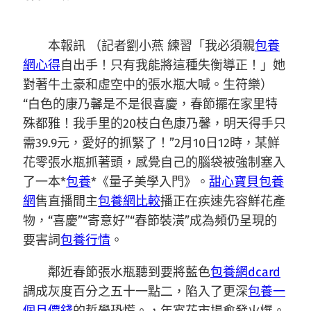
本報訊 （記者劉小燕 練習「我必須親
包養
網心得
自出手！只有我能將這種失衡導正！」她
對著牛土豪和虛空中的張水瓶大喊。生符樂）
“白色的康乃馨是不是很喜慶，春節擺在家里特
殊都雅！我手里的20枝白色康乃馨，明天得手只
需39.9元，愛好的抓緊了！”2月10日12時，某鮮
花零張水瓶抓著頭，感覺自己的腦袋被強制塞入
了一本*
包養
*《量子美學入門》。
甜心寶貝包養
網
售直播間主
包養網比較
播正在疾速先容鮮花產
物，“喜慶”“寄意好”“春節裝潢”成為頻仍呈現的
要害詞
包養行情
。
鄰近春節張水瓶聽到要將藍色
包養網dcard
調成灰度百分之五十一點二，陷入了更深
包養一