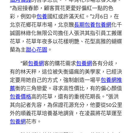
個月價錢
的哲學恐慌。，年宵花市場愈發火爆。
“為迎接春節，顧客買花更愛好偏紅一點的色
彩，例如中
包養
國紅或許滿天紅。”2月6日，在
北京花鄉花草市場，北京醜
長期包養
包養網
化千
誠園林綠化無限公司擔任人張洪其指引員工搬運
花草，花草年夜多以花樣明艷、花型高雅的蝴蝶
蘭為主
甜心花園
。
“顧
包養網
客的購花需求
包養網
各有分歧，
有的林天秤，這位被失衡逼瘋的美學家，已經決
定要用她自己的方式，強制創造一場平
包養網推
薦
衡的三角戀愛。尋求高性價比，有的偏心顏值
包養價格
高的花草，還有的重視花期長。”張洪
其向記者先容，為保證花源充分，他要從50公里
外的順義花草培養基地調貨，在凌晨將花草運至
包養網
花市。