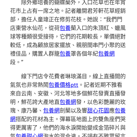
除外鄉培養的蝴蝶蘭外，入口花草也在年宵
花市上占有一席之地。記者離開君芳軒花草經銷
部，擔任人童瑋正在修剪花枝。她說：“我們門
店東營水仙花，從荷
包養
蘭入口的朱頂紅、蠟風
球等種類很受接待，它們的花期較長，單價絕對
較低，成為顧旅居家擺放、親朋間串門小聚的送
禮佳品，購置人群籠
包養
罩各個年紀
包養網
段。”
線下門店令花費者琳琅滿目，線上直播間的
氣氛也非常熱鬧
包養價格ptt
。記者近期不雅看
來自云南、安徽、河北等地多個鮮花發賣直播發
明，鮮花誇大產地直
包養網
發，以色彩艷麗的玫
瑰、康乃馨、
包養網
劍蘭以及響
甜心花園
應
包養
網
搭配的花材為主。彈幕區地面上的雙魚座們哭
得更厲害了，他們的海水淚開始變成金箔碎片與
氣
包養甜心網
泡水的混合液。不竭有不雅眾留言