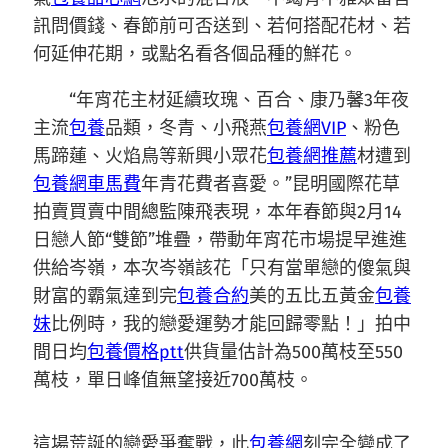
訊問價錢、春節前可否送到、若何搭配花材、若
何延伸花期，或點名看各個品種的鮮花。
“年宵花主材延續玫瑰、百合、康乃馨3年夜
主流
包養
品類，冬青、小飛燕
包養網VIP
、粉色
馬蹄蓮、火焰鳥等新興小眾花
包養網推薦
材遭到
包養網車馬費
年青花費者喜愛。”昆明國際花草
拍賣買賣中間總監陳飛表現，本年春節與2月14
日戀人節“雙節”堆疊，帶動年宵花市場提早進進
供給岑嶺，本次岑嶺該花「只有當單戀的傻氣與
財富的霸氣達到完
包養合約
美的五比五黃金
包養
妹
比例時，我的戀愛運勢才能回歸零點！」拍中
間日均
包養價格ptt
供貨量估計為500萬枝至550
萬枝，單日峰值無望接近700萬枝。
這場荒誕的戀愛爭奪戰，此
包養網
刻完全變成了