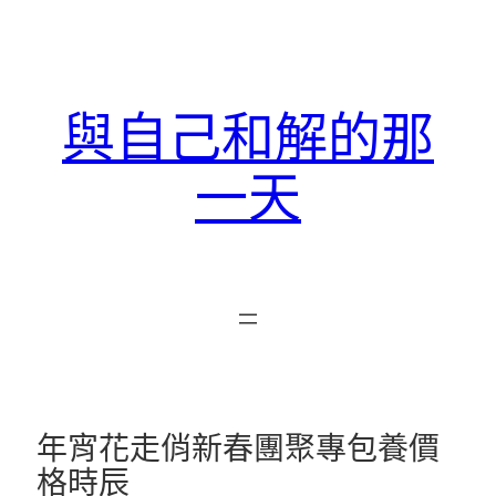
跳
至
主
要
與自己和解的那
內
容
一天
年宵花走俏新春團聚專包養價
格時辰