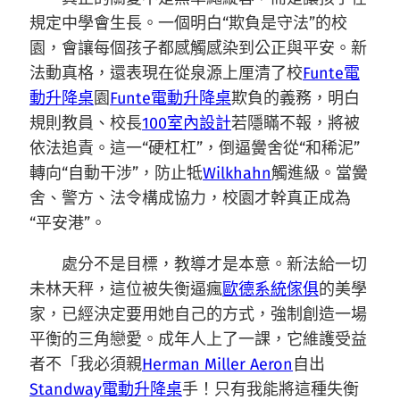
規定中學會生長。一個明白“欺負是守法”的校
園，會讓每個孩子都感觸感染到公正與平安。新
法動真格，還表現在從泉源上厘清了校
Funte電
動升降桌
園
Funte電動升降桌
欺負的義務，明白
規則教員、校長
100室內設計
若隱瞞不報，將被
依法追責。這一“硬杠杠”，倒逼黌舍從“和稀泥”
轉向“自動干涉”，防止牴
Wilkhahn
觸進級。當黌
舍、警方、法令構成協力，校園才幹真正成為
“平安港”。
處分不是目標，教導才是本意。新法給一切
未林天秤，這位被失衡逼瘋
歐德系統傢俱
的美學
家，已經決定要用她自己的方式，強制創造一場
平衡的三角戀愛。成年人上了一課，它維護受益
者不「我必須親
Herman Miller Aeron
自出
Standway電動升降桌
手！只有我能將這種失衡