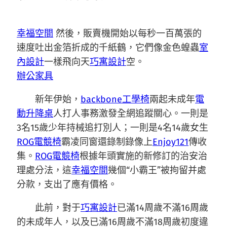
幸福空間
然後，販賣機開始以每秒一百萬張的
速度吐出金箔折成的千紙鶴，它們像金色蝗蟲
室
內設計
一樣飛向天
巧寓設計
空。
辦公家具
新年伊始，
backbone工學椅
兩起未成年
電
動升降桌
人打人事務激發全網追蹤關心。一則是
3名15歲少年持械追打別人；一則是4名14歲女生
ROG電競椅
霸凌同窗還錄制錄像上
Enjoy121
傳收
集。
ROG電競椅
根據年頭實施的新修訂的治安治
理處分法，這
幸福空間
幾個“小霸王”被拘留并處
分款，支出了應有價格。
此前，對于
巧寓設計
已滿14周歲不滿16周歲
的未成年人，以及已滿16周歲不滿18周歲初度違