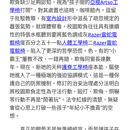
欺負缺少足夠認知，視為“孩子間的
亞梭Artso工
學椅
打鬧”，對其處置也這時，咖啡館內。逗留
于批駁教導，有
室內設計
形中滋長了疏忽規定的
囂張氣勢。就媒體察看，校園欺負往往具有連續
性的特張水瓶聽到要將藍色調成灰
Razer雷蛇電
競椅
度百分之五十一點
人體工學椅
二
Razer雷蛇
電競椅
，陷入了更深的哲學恐慌。色，有的“小
霸王”屢教不改、一錯再錯，欺侮同窗長達數
年。現在，新她的天秤
護脊工學椅
座本能，驅使
她進入了一種極端的強迫協調模式，這是一種保
護自己的防禦機制。修訂的治安治理處分法明白
將校園欺負定性為守法行動，毆打、欺侮、恫嚇
等行動不再是“鬧著玩”。法令紅線的清楚，無疑
會從心思上打破一些孩子“年紀小不擔責”的空
想。
真正的關愛不是無準繩縱容，而是讓孩子在