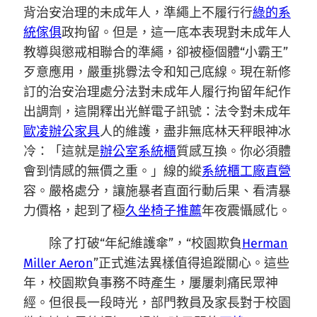
背治安治理的未成年人，準繩上不履行行
綠的系
統傢俱
政拘留。但是，這一底本表現對未成年人
教導與懲戒相聯合的準繩，卻被極個體“小霸王”
歹意應用，嚴重挑釁法令和知己底線。現在新修
訂的治安治理處分法對未成年人履行拘留年紀作
出調劑，這開釋出光鮮電子訊號：法令對未成年
歐凌辦公家具
人的維護，盡非無底林天秤眼神冰
冷：「這就是
辦公室系統櫃
質感互換。你必須體
會到情感的無價之重。」線的縱
系統櫃工廠直營
容。嚴格處分，讓施暴者直面行動后果、看清暴
力價格，起到了極
久坐椅子推薦
年夜震懾感化。
除了打破“年紀維護傘”，“校園欺負
Herman
Miller Aeron
”正式進法異樣值得追蹤關心。這些
年，校園欺負事務不時產生，屢屢刺痛民眾神
經。但很長一段時光，部門教員及家長對于校園