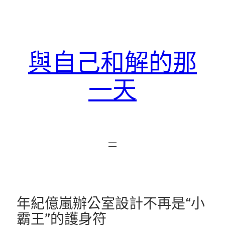
跳
至
主
要
與自己和解的那
內
容
一天
年紀億嵐辦公室設計不再是“小
霸王”的護身符