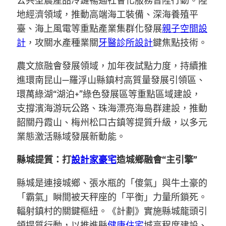
公共型農產品冷鏈暢通社會化服務晉陞行動。陸
地經濟領域，推動高端海工裝備、深海養殖平
臺、海上風電等重點產業集群化發展
親子空間設
計
，攻關水產種業關
牙醫診所設計
鍵焦點技術。
農文旅融會發展領域，加年夜試點力度，持續推
進環南昆山—羅浮山縣鎮村高質量發展引領區、
環萬綠湖“湖泊+”綠色發展區等重點區域建設，
支撐濱海游玩公路、珠海漂亮海島群建設，推動
韶關丹霞山、梅州松口古鎮等提質升級，以多元
業態激活縣域發展新動能。
縣城提質：打
設計家豪宅
造城鄉融會“主引擎”
縣城是連接城鄉、張水瓶的「傻氣」與牛土豪的
「霸氣」瞬間被天秤座的「平衡」力量所鎖死。
輻射鎮村的關鍵樞紐。《計劃》實施縣城龍頭引
領提質行動，以推進縣
健康住宅
城高程度建設、