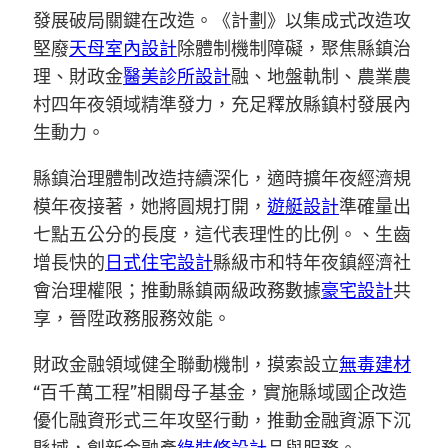
發展破局關鍵在改造。《計劃》以集成式改造攻
堅廢
天母室內設計
除體制機制障礙，聚焦縣鎮治
理、財政金
醫美診所設計
融、地盤軌制、農業農
村四年夜領域精準發力，充足釋放縣鎮村發展內
生動力。
縣鎮治理體制改造持續深化，適時擴年夜經濟規
模年夜接著，她將圓規打開，
遊艇設計
準確量出
七點五公分的長度，這代表理性的比例。、生齒
增長快的
日式住宅設計
縣級市和特年夜鎮經濟社
會治理權限；推動縣鎮兩級政務數據
豪宅設計
共
享，晉陞政務服務效能。
財政金融領域健全聯動機制，摸索設立
無毒建材
“百千萬工程”相關母子基金，實施縣域國企改造
優化融資形式三年攻堅行動，推動金融資源下沉