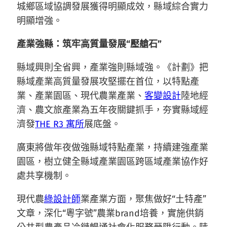
城鄉區域協調發展獲得明顯成效，縣域綜合實力
明顯增強。
產業強縣：筑牢高質量發展“壓艙石”
縣域興則全省興，產業強則縣域強。《計劃》把
縣域產業高質量發展攻堅擺在首位，以特點產
業、產業園區、現代農業產業、
客變設計
陸地經
濟、農文旅產業為五年夜關鍵抓手，夯實縣域經
濟發
THE R3 寓所
展底盤。
廣東將做年夜做強縣域特點產業，持續建強產業
園區，樹立健全縣域產業園區跨區域產業協作好
處共享機制。
現代農
綠設計師
業產業方面，聚焦做好“土特產”
文章，深化“粵字號”農業brand培養，實施供銷