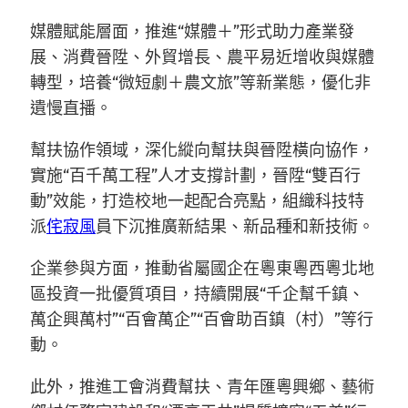
媒體賦能層面，推進“媒體＋”形式助力產業發
展、消費晉陞、外貿增長、農平易近增收與媒體
轉型，培養“微短劇＋農文旅”等新業態，優化非
遺慢直播。
幫扶協作領域，深化縱向幫扶與晉陞橫向協作，
實施“百千萬工程”人才支撐計劃，晉陞“雙百行
動”效能，打造校地一起配合亮點，組織科技特
派
侘寂風
員下沉推廣新結果、新品種和新技術。
企業參與方面，推動省屬國企在粵東粵西粵北地
區投資一批優質項目，持續開展“千企幫千鎮、
萬企興萬村”“百會萬企”“百會助百鎮（村）”等行
動。
此外，推進工會消費幫扶、青年匯粵興鄉、藝術