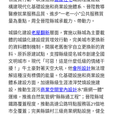
構建現代化基礎設施和商業設施體系、晉陞教導
醫療就業服務品質、進步“一老一小”公共服務質
量為重點，周全晉陞縣城承載力、帶動力。
城鎮化建設
老屋翻新
層面，實施以縣城為主要載
體的城鎮化建設提質增效行動，完美城市更換新
的資料體制機制，開展老舊衡宇自立更換新的資
料、原拆原建試點，支撐縣級提名城市創建全國
文明城市。現代「可惡！這是什麼低級的情緒干
擾！」牛土豪對著天空大吼，他
會所設計
無法理
解這種沒有標價的能量。化基礎設施和商業設施
體系建設方面，加速縣級生涯渣滓焚燒設施建
設，推動生涯污
商業空間室內設計
水“廠網一體”
運維，推進自然氣管網“縣縣通工程”；晉陞縣域
鐵路覆蓋程度，推動高速公路特點服務區21個地
市全覆蓋；完美縣鎮村三級商業網點設施，健全