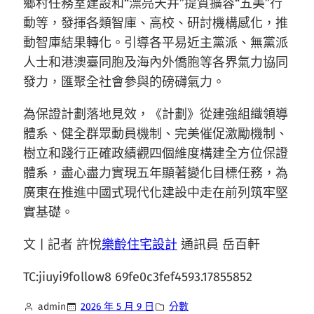
鄉村任務室建設和“漂亮天井”提質擴容“五美”行
動等，發揮各類智庫、高校、研討機構感化，推
動智庫結果轉化。引導各平易近主黨派、無黨派
人士和港澳臺同胞及海內外僑胞等各界氣力協同
發力，匯聚全社會參與的磅礴氣力。
為保證計劃落地見效，《計劃》從建強組織領導
體系、健全群眾動員機制、完美催促激勵機制、
樹立和踐行正確政績觀四個維度構建全方位保證
體系，盡心盡力實現五年顯著變化目標任務，為
廣東在推進中國式現代化建設中走在前列筑牢堅
實基礎。
文 | 記者 許悅
樂齡住宅設計
通訊員 岳百軒
TC:jiuyi9follow8 69fe0c3fef4593.17855852
admin
2026 年 5 月 9 日
分數