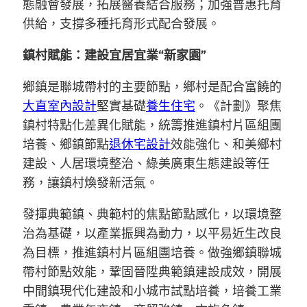
態融會發展，拓展醫養結合服務；加強普惠托育
供給，支撐多種托育形式配合發展。
鎮村賦能：建設宜居宜業“新家園”
鄉鎮是聯城帶村的主要節點，鄉村是配合富饒的
大直室內設計
堅實基礎
養生住宅
。《計劃》聚焦
鎮村特點化差異化賦能，統籌推進鎮村片區組團
培養、鄉鎮節點
退休宅設計
效能強化、和美鄉村
建設、人居環境整治、綠美廣東生態建設等任
務，讓鎮村煥發新活氣。
發揮典範鎮、典範村的焦點節點感化，以環境整
治為基礎，以產業振興為動力，以平易近生改良
為目標，推進鎮村片區組團培養。做強鄉鎮聯城
帶村節點效能，鞏固晉陞典範鎮建設成效，開展
中間鎮現代化建設和小城市試點培養，培養工業