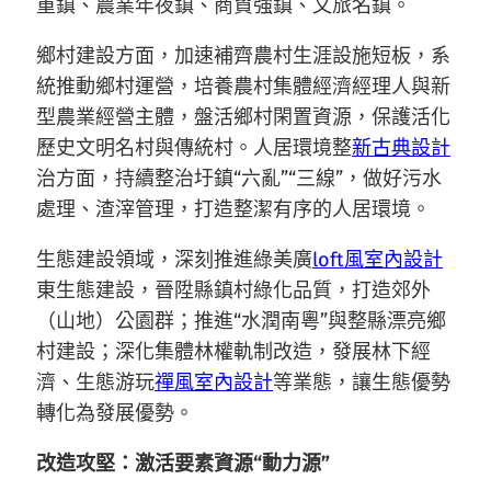
重鎮、農業年夜鎮、商貿強鎮、文旅名鎮。
鄉村建設方面，加速補齊農村生涯設施短板，系
統推動鄉村運營，培養農村集體經濟經理人與新
型農業經營主體，盤活鄉村閑置資源，保護活化
歷史文明名村與傳統村。人居環境整
新古典設計
治方面，持續整治圩鎮“六亂”“三線”，做好污水
處理、渣滓管理，打造整潔有序的人居環境。
生態建設領域，深刻推進綠美廣
loft風室內設計
東生態建設，晉陞縣鎮村綠化品質，打造郊外
（山地）公園群；推進“水潤南粵”與整縣漂亮鄉
村建設；深化集體林權軌制改造，發展林下經
濟、生態游玩
禪風室內設計
等業態，讓生態優勢
轉化為發展優勢。
改造攻堅：激活要素資源“動力源”