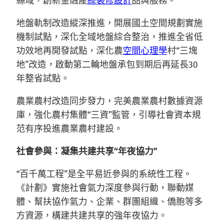
縣域，創新金融產
綠裝修設計
品與服務。
地盤軌制改造縱深推進，開展國土空間規劃實施
機制試點，深化全域地盤綜合整治，推進全省低
功效地再開發試點，深化農
空間心理學
村“三塊
地”改造，啟動第二輪地盤承包到期后再延長30
年整省試點。
農業農村改造同步發力，完美農業農村數據資源
庫，強化農村集體“三資”監管，引導社會資本規
范有序投進農業農村建設。
社會參與：凝集共建共享“年夜協力”
“百千萬工程”是全平易近參與的系統性工程。
《計劃》實施社會氣力深度參與行動，聯動媒
體、幫扶協作氣力、企業、群團組織、僑胞等多
方資源，構建共建共享的強年夜協力。