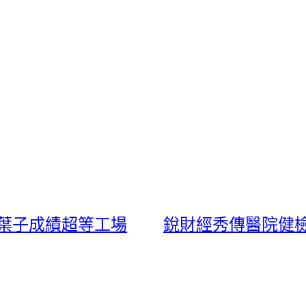
片葉子成績超等工場
銳財經秀傳醫院健