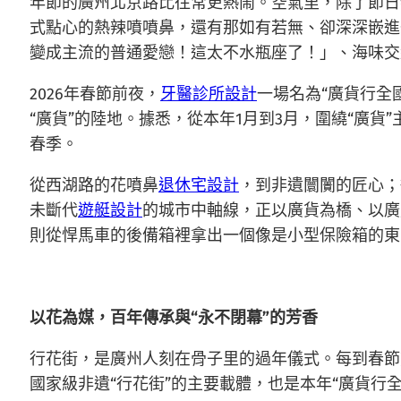
年節的廣州北京路比往常更熱鬧。空氣里，除了節日
式點心的熱辣噴噴鼻，還有那如有若無、卻深深嵌進
變成主流的普通愛戀！這太不水瓶座了！」、海味交織
2026年春節前夜，
牙醫診所設計
一場名為“廣貨行全國
“廣貨”的陸地。據悉，從本年1月到3月，圍繞“廣貨
春季。
從西湖路的花噴鼻
退休宅設計
，到非遺闤闠的匠心；
未斷代
遊艇設計
的城市中軸線，正以廣貨為橋、以廣
則從悍馬車的後備箱裡拿出一個像是小型保險箱的東
以花為媒，百年傳承與“永不閉幕”的芳香
行花街，是廣州人刻在骨子里的過年儀式。每到春節
國家級非遺“行花街”的主要載體，也是本年“廣貨行