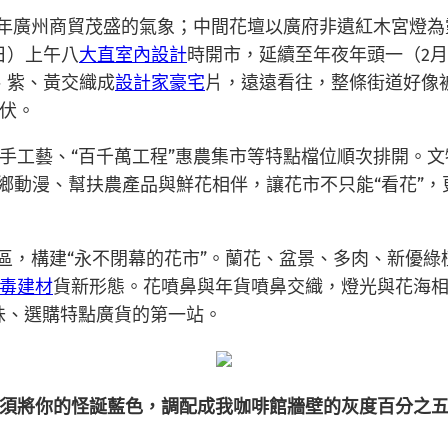
當年廣州商貿茂盛的氣象；中間花壇以廣府非遺紅木宮燈
日）上午八
大直室內設計
時開市，延續至年夜年頭一（2月
、紫、黃交織成
設計家豪宅
片，遠遠看往，整條街道好像
伏。
手工藝、“百千萬工程”惠農集市等特點檔位順次排開。
鄉動漫、幫扶農產品與鮮花相伴，讓花市不只能“看花”，
銷區，構建“永不閉幕的花市”。蘭花、盆景、多肉、新優
毒建材
貨新形態。花噴鼻與年貨噴鼻交織，燈光與花海相
味、選購特點廣貨的第一站。
須將你的怪誕藍色，調配成我咖啡館牆壁的灰度百分之