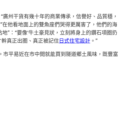
：“廣州干貨有幾十年的商業傳承，信譽好、品質穩，
”在他看地面上的雙魚座們哭得更厲害了，他們的海
地”：“要像‘牛土豪見狀，立刻將身上的鑽石項圈扔
才幹真正出圈、真正被記住
日式住宅設計
。”
”。市平易近在市中間就能買到隧道鄉土風味，既豐富