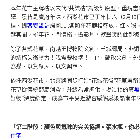
本年花市主牌樓以宋代“共樂樓”為設計原型，重現
驟一景皆是廣府年味。西湖花市已于年廿六（2月13
桔、蝴
客變設計
蝶蘭……各類年花競相盛放，紅、粉
越其間，挑年花、問價格、攝影片，歡聲笑語此起彼
除了各式花草，南越王博物院文創、羊城郵局、非遺
的結構失衡壓力！我需要校準！」IP、郵政文創、外
為媒、以貨聚人、以文興商。
依托西湖花市，北京路同步打造“花城花街”花草展
花草從傳統節慶消費，升級為常態化、場景化的廣
無
好物”深度綁定，成為市平易近游客感觸感染嶺南年
「第二階段：顏色與氣味的完美協調。張水瓶，你必
住宅