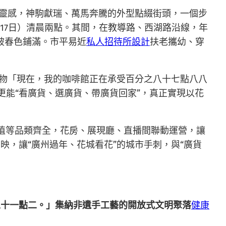
為靈感，神駒獻瑞、萬馬奔騰的外型點綴街頭，一個步
17日）清晨兩點。其間，在教導路、西湖路沿線，年
被春色鋪滿。市平易近
私人招待所設計
扶老攜幼、穿
文物「現在，我的咖啡館正在承受百分之八十七點八八
更能“看廣貨、選廣貨、帶廣貨回家”，真正實現以花
綠植等品類齊全，花房、展現廳、直播間聯動運營，讓
映，讓“廣州過年、花城看花”的城市手刺，與“廣貨
五十一點二。」集納非遺手工藝的開放式文明聚落
健康