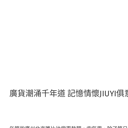
跳
至
主
要
內
容
廣貨潮涌千年道 記憶情懷JIUYI