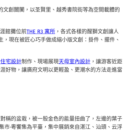
段的文創闤闠，以圣賢里、越秀書院街等為空間載體的
生涯館攤位前
THE R3 寓所
，各式各樣的醒獅文創讓人
主，現在被匠心巧手做成縮小版文創：掛件、擺件、
齡住宅設計
制作、現場展現
天母室內設計
，讓游客近距
生涯好物，讓廣府文明以更輕盈、更潮水的方法走進當
美對稱的盆栽，被一股金色的能量扭曲了，左邊的葉子
集市·粵饗集為平臺，集中展銷來自湛江、汕頭、云浮