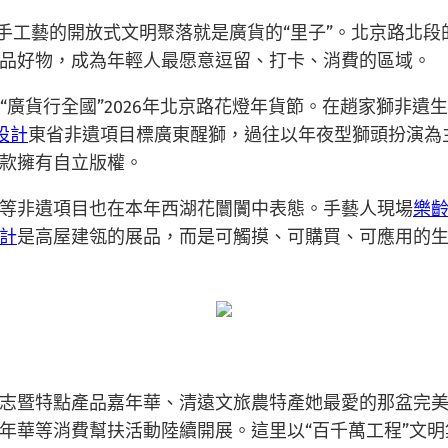
遺手工藝的開放式文明聚落就是廣貨的“里子”。北京路北
品好物，成為年輕人最愿意逗留、打卡、消費的區域。
“廣貨行全國”2026年北京路花燈年貨節。在趙家獅非遺
內設計
東省非遺項目標廣東醒獅，過往以年夜型獅頭扮演為
款擁有自立版權。
等非遺項目也在本年西湖花闤闠中表態。手藝人現場
樂
計
是高屋建瓴的展品，而是可觸摸、可購買、可應用的
志暨特點產品嘉年華、清遠文旅農特產她最愛的那盆完
年華等消費幫扶活動陸續開展。這里以“百千萬工程”文明