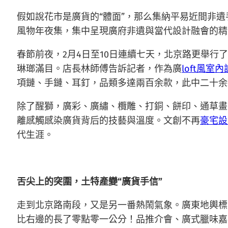
假如說花市是廣貨的“體面”，那么集納平易近間非
風物年夜集，集中呈現廣府非遺與當代設計融會的精
春節前夜，2月4日至10日連續七天，北京路更舉行了
琳瑯滿目。店長林師傅告訴記者，作為廣
loft風室
項鏈、手鏈、耳釘，品類多達兩百余款，此中二十余
除了醒獅，廣彩、廣繡、欖雕、打銅、餅印、通草畫
離感觸感染廣貨背后的技藝與溫度。文創不再
豪宅設
代生涯。
舌尖上的突圍，土特產變“廣貨手信”
走到北京路南段，又是另一番熱鬧氣象。廣東地輿標
比右邊的長了零點零一公分！品推介會、廣式臘味嘉