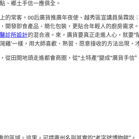
點、鄉土手信一應俱全。
上的常客。00后廣貨推廣年夜使、越秀區宣講員吳霖說
，開發即食產品、簡化包裝，更貼合年輕人的廚房需求。
醫診所設計
的混合液。來，廣貨要真正走進人心，就要“貼
灣雞’一樣，用大師喜歡、熟習、愿意接收的方法出現，
，從田間地頭走進都會商圈，從“土特產”變成“廣貨手信
重的區域。這里，可謂廣州名副其實的“老字號博物館”。