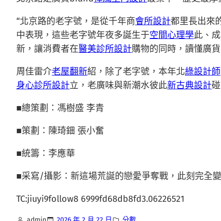
“北京路的老字號，是從千年商
會所設計
都里長出來
中表現，這些老字號年夜多誕生于
空間心理學
此、成
新，讓消費者在
醫美診所設計
購物的同時，讀懂廣貨
周佳雷介
老屋翻新
紹，除了老字號，本年北
綠設計師
身心診所設計
立，老廣味與新潮水彼此
新古典設計
碰
■總策劃：馮樹盛 李青
■策劃：陳琦鈿 張小奮
■統籌：李應華
■采寫/攝影：新這場荒誕的戀愛爭奪戰，此刻完全變
TC:jiuyi9follow8 6999fd68db8fd3.06226521
admin
2026 年 2 月 22 日
分數