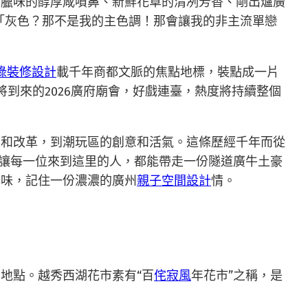
干臘味的醇厚咸噴鼻、新鮮花草的清冽芳香、剛出爐廣
「灰色？那不是我的主色調！那會讓我的非主流單戀
綠裝修設計
載千年商都文脈的焦點地標，裝點成一片
將到來的2026廣府廟會，好戲連臺，熱度將持續整個
守和改革，到潮玩區的創意和活氣。這條歷經千年而從
，讓每一位來到這里的人，都能帶走一份隧道廣牛土豪
年味，記住一份濃濃的廣州
親子空間設計
情。
地點。越秀西湖花市素有“百
侘寂風
年花市”之稱，是