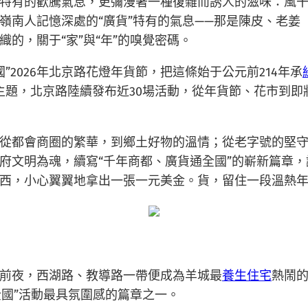
特有的歡騰氣息，更彌漫著一種復雜而誘人的滋味：風
嶺南人記憶深處的“廣貨”特有的氣息——那是陳皮、老姜
的，關于“家”與“年”的嗅覺密碼。
”2026年北京路花燈年貨節，把這條始于公元前214年承
”主題，北京路陸續發布近30場活動，從年貨節、花市到即
從都會商圈的繁華，到鄉土好物的溫情；從老字號的堅
府文明為魂，續寫“千年商都、廣貨通全國”的嶄新篇章
西，小心翼翼地拿出一張一元美金。貨，留住一段溫熱
前夜，西湖路、教導路一帶便成為羊城最
養生住宅
熱鬧的
全國”活動最具氛圍感的篇章之一。