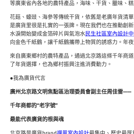
等廣東省內各地的農特產品，海味、干貨、臘味、糕
花菇、蠔豉、海參等傳統干貨，依舊是老廣年貨清單
是廣貨里很是扎實的一張牌。現在我們也在推動創新
水淚開始變成金箔碎片與氣泡水
民生社區室內設計
中
向金色千紙鶴，讓千紙鶴攜帶上物質的誘惑力。年夜
來自廣東鄉村的農特產品，通過北京路這條千年商道
了年貨選擇，也為鄉村振興注進消費動力。
●我為廣貨代言
廣州北京路文明焦點區治理委員會副主任周佳雷——
千年商都的“老字號”
最能代表廣貨的根與魂
北京路是廣貨brand
禪風室內設計
最集中、歷史最厚