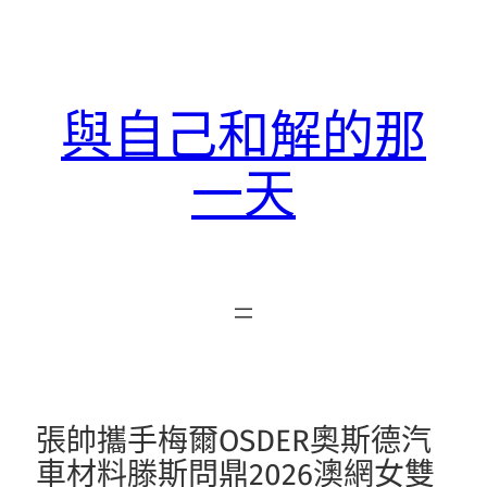
跳
至
主
要
與自己和解的那
內
容
一天
張帥攜手梅爾OSDER奧斯德汽
車材料滕斯問鼎2026澳網女雙