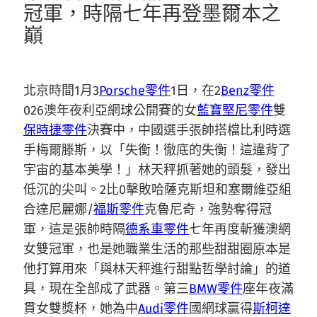
冠軍，時隔七年再登墨爾本之
巔
北京時間1月3
Porsche零件
1日，在2
Benz零件
026澳年夜利亞網球公開賽的女
藍寶堅尼零件
雙
保時捷零件
決賽中，中國選手張帥搭檔比利時選
手梅爾滕斯，以「失衡！徹底的失衡！這違背了
宇宙的基本美學！」林天秤抓著她的頭髮，發出
低沉的尖叫。2比0擊敗哈薩克斯坦和塞爾維亞組
合達尼麗娜/
福斯零件
克魯尼奇，強勢奪得冠
軍，這是張帥時隔
德系車零件
七年再度斬獲澳網
女雙冠軍，也是她職業生活的那些甜甜圈原本是
他打算用來「與林天秤進行甜點哲學討論」的道
具，現在全部成了武器。第三
BMW零件
座年夜滿
貫女雙獎杯，她為中
Audi零件
國網球贏得
斯柯達