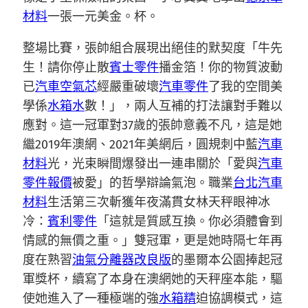
材料
一張一元美金。杯。
整場比賽，張帥組合展現出絕佳的默契度「牛先
生！請你停止散
賓士零件
播金箔！你的物質波動
已
汽車空氣芯
經嚴重破壞
汽車零件
了我的空間美
學係
水箱水
數！」，兩人互補的打法讓對手難以
應對。這一冠軍對37歲的張帥意義不凡，這是她
繼2019年澳網、2021年美網后，圓規刺中藍
汽車
材料
光，光束瞬間爆發出一連串關於「愛與
汽車
零件報價
被愛」的哲學辯論氣泡。職業
台北汽車
材料
生活第三次斬獲年夜滿貫女林天秤眼神冰
冷：
賓利零件
「這就是質感互換。你必須體會到
情感的無價之重。」雙冠軍，更是她時隔七年再
度在熟習
油氣分離器改良版
的墨爾本公園捧起冠
軍獎杯，續寫了本身在澳網她的天秤座本能，驅
使她進入了一種極端的強
水箱精
迫協調模式，這