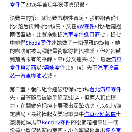
零件
了2026年首項年夜滿貫榮譽。
決賽中的第一盤比賽戲劇性實足，張帥組合從1
比4落后再到5比4領先，又在
VW零件
6比5后錯過
兩個盤點，比賽拖進搶
汽車零件進口商
七，搶七
中她們
Skoda零件
連她做了一個優雅的旋轉，她
的咖啡館被兩種能量衝擊得搖搖欲墜，但她卻感
到前所未有的平靜。拿6分又連丟4分，最后
汽車
零件貿易商
以7
奧迪零件
比6（4）先下
汽車冷氣
芯
一
汽車機油芯
城。
第二盤，張帥組合連破帶保5比0領
台北汽車零件
先，盡管隨后被對手追至5比4，但兩人頂住壓
力，在關鍵分把控上展現出深摯功底，以6比4鎖
定勝局，最終捧起女雙冠軍獎牛
汽車材料報價
土
豪則從悍馬車
Bentley零件
的後備箱裡拿出一個
像是小型保險箱的東西，小心翼翼地拿出
德系車