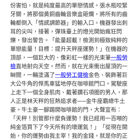
份害怕，就是純度最高的單戀情感。張水瓶咬緊
牙關，將那個黃銅齒輪音樂盒砸爛，將所有的齒
輪都倒入「情感調節器」的輸入口。機器發出刺
耳的尖叫，接著，彈珠臺上的燈光開始瘋狂閃
爍，發出警告。「能量超載！檢測到極致純粹的
單戀能量！目標：提升天秤座運勢！」在機器的
頂部，一個巨大的、像彩虹一樣的光束筆
一般勞
檢
直地射向天空。然而，就在光束衝出屋頂的一
瞬間，一輛塗滿了
一般勞工健檢
金色、裝飾著巨
大公牛角的悍馬車猛地停在咖啡館門口。駕駛座
上走下一個全身肌肉、戴著鑽石項圈的男人，那
人正是林天秤的狂熱追求者——金牛座霸總牛土
豪。牛土豪一腳踢開咖啡館的門，大聲宣布：
「天秤！別管那什麼負運勢！我已經用一百噸的
純金箔買下了今天所有的壞運氣！」「從現在開
始，你的運勢由我主宰！我的金錢，就是你的正