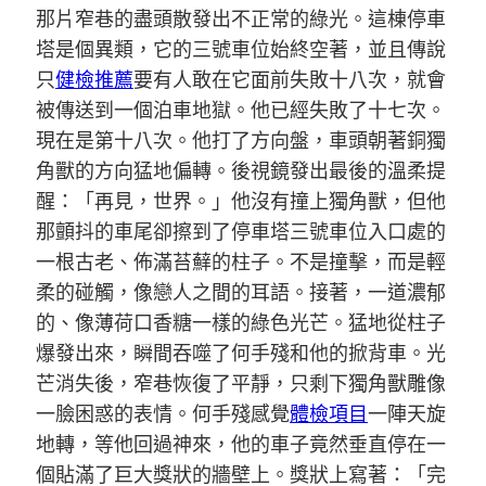
那片窄巷的盡頭散發出不正常的綠光。這棟停車
塔是個異類，它的三號車位始終空著，並且傳說
只
健檢推薦
要有人敢在它面前失敗十八次，就會
被傳送到一個泊車地獄。他已經失敗了十七次。
現在是第十八次。他打了方向盤，車頭朝著銅獨
角獸的方向猛地偏轉。後視鏡發出最後的溫柔提
醒：「再見，世界。」他沒有撞上獨角獸，但他
那顫抖的車尾卻擦到了停車塔三號車位入口處的
一根古老、佈滿苔蘚的柱子。不是撞擊，而是輕
柔的碰觸，像戀人之間的耳語。接著，一道濃郁
的、像薄荷口香糖一樣的綠色光芒。猛地從柱子
爆發出來，瞬間吞噬了何手殘和他的掀背車。光
芒消失後，窄巷恢復了平靜，只剩下獨角獸雕像
一臉困惑的表情。何手殘感覺
體檢項目
一陣天旋
地轉，等他回過神來，他的車子竟然垂直停在一
個貼滿了巨大獎狀的牆壁上。獎狀上寫著：「完