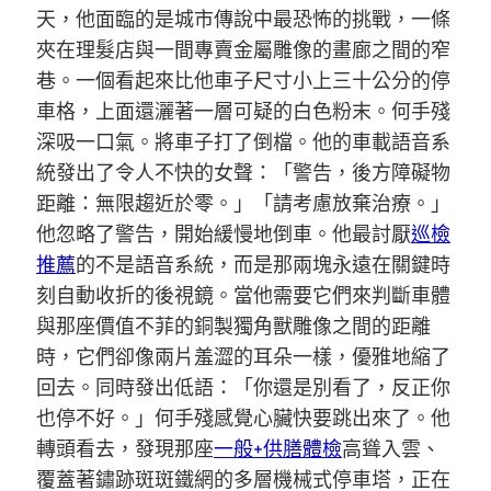
天，他面臨的是城市傳說中最恐怖的挑戰，一條
夾在理髮店與一間專賣金屬雕像的畫廊之間的窄
巷。一個看起來比他車子尺寸小上三十公分的停
車格，上面還灑著一層可疑的白色粉末。何手殘
深吸一口氣。將車子打了倒檔。他的車載語音系
統發出了令人不快的女聲：「警告，後方障礙物
距離：無限趨近於零。」「請考慮放棄治療。」
他忽略了警告，開始緩慢地倒車。他最討厭
巡檢
推薦
的不是語音系統，而是那兩塊永遠在關鍵時
刻自動收折的後視鏡。當他需要它們來判斷車體
與那座價值不菲的銅製獨角獸雕像之間的距離
時，它們卻像兩片羞澀的耳朵一樣，優雅地縮了
回去。同時發出低語：「你還是別看了，反正你
也停不好。」何手殘感覺心臟快要跳出來了。他
轉頭看去，發現那座
一般+供膳體檢
高聳入雲、
覆蓋著鏽跡斑斑鐵網的多層機械式停車塔，正在