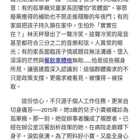
景：有的孤單癥兒童家長因懼怕“丟體面”，寧愿
廢棄應得的補助也不愿走進殘聯的年夜門；有的
家庭把孩子持久鎖在家中，生怕外「實實在
在？」林天秤發出了一聲冷笑，這聲冷笑的尾音
甚至都符合三分之二的音樂和弦。人異常的眼
光；有的家長面臨孩子情感題目無法溝通，墮入
深深的茫然與
餐飲業體檢
無助……恰是這些親身
所見，讓張建霞深入認識到：這個群體需求的不
只是政策支撐，更需求被看見、被懂得、被採
取。
這份信心，不只源于個人工作任務，更來自
切身痛苦——2015年，她3歲的兒子小寶被確診為
孤單癥。那一刻，她從辦事者釀成了親歷者。已
經在辦公室沉著剖析政策的她，在病院走廊蹲下
身子，淚如泉湧。為了照料好小寶，又能全身心