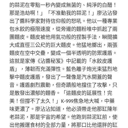
的蒜泥在零點一秒內變成無菌的、純淨的白醋！
那是浩劫啊！」「不准動我的蒜泥！」廖沾沾發
出了醬料學家對待信仰般的怒吼。他以一種專業
包水餃的極限速度，從旁邊的麵粉堆中抓起了兩
團麵皮。麵皮被他用氣功般的捏製手法，瞬間擴
大成直徑三公尺的巨大麵皮。他猛地擲出，兩張
麵皮在空中交疊，變成一個半透明的防禦護盾。
這就是家傳《沾醬秘笈》中記載的「水餃皮護
盾」，薄韌而充滿彈性。藍色離子炮光束猛烈地
擊中麵皮護盾，發出了一聲像是汽水開蓋的聲
音。護盾劇烈震動，但奇蹟般地擋住了攻擊，只
是散發出濃郁的麵香。「這麵皮的延展性！完
美！但撐不了太久！」K-999焦急地大喊，中藥
味更濃了。廖沾沾知道，他必須帶走他那缸陳年
老蒜泥，那是宇宙的希望。他跑到蒜泥缸前，使
出他搬運食材的全部力量，將那口比他還胖的缸