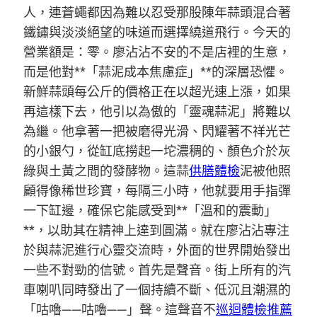
人，連蒼蠅都因為難以忍受那股陳年蒜頭混合著
鐵鏽與淡淡絕望的味道而選擇繞道飛行。今天的
營業額是：零。廖沾沾不安的不是店裡的生意，
而是他對**「蒜泥成本焦慮症」**的深層恐懼。
新鮮蒜頭每公斤的價格正在以超光速上漲，如果
再這樣下去，他引以為傲的「靈魂蒜泥」將難以
為繼。他拿著一把被磨得光滑、閃耀著不祥光芒
的小銀勺，從缸底撈起一坨濃稠的、顏色介於灰
綠與土黃之間的發酵物。這蒜
供膳體檢
泥被他照
顧得像稀世珍寶，每隔三小時，他就要用手指彈
一下缸邊，確保它能感受到**「溫和的震動」
**，以助其在精神上達到圓滿。就在廖沾沾專注
於與蒜泥進行心靈交流時，外面的世界開始發出
一些不對勁的信號。首先是聲音。街上所有的汽
車喇叭同時發出了一個持續不斷、低沉且潮濕的
「咕嚕——咕嚕——」聲。這聲音不
巡迴體檢推薦