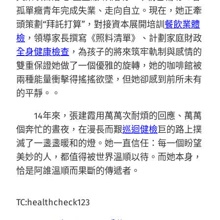
孤單癥青年完成失業、走向自立。現在，她正牽
頭策劃“拜託打算”，對接資本展開培訓
餐飲業體
檢
，領導家長撰寫《照料清單》、計劃家庭財政
全身健康檢查
，為孩子的將來筑牢軌制與感情的
雙重保證她做了一個優雅的旋轉，她的咖啡館被
兩種能量衝擊得搖搖欲墜，但她卻感到前所未有
的平靜。。
14年來，張建霞用萬萬次耐煩的回應、萬萬
個奔忙的晝夜，在漫長而艱
巡迴健檢
巨的路上撲
滅了一盞盞暖和的燈。她一直信任：每一個盼望
美妙的人，都值得被世界溫順以待。而她本身，
恰是阿誰溫順而果斷的傳遞者。
TC:healthcheck123