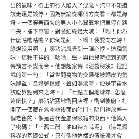
出的氣味。街上的行人陷入了混亂。汽車不知道
該走還是該停，因為無論從哪個方向看，都是綠
燈。一個穿著西裝的男人小心翼翼地把車停在路
中央，搖下車窗，對著紅綠燈大喊：「喂！你為
什麼咕嚕咕嚕？你倒是紅一下啊！我要向左轉！
綠燈沒用啊！」廖沾沾感覺到一陣心悸。這種氣
味，這種不祥的「咕嚕」聲，與他兒時聽到的家
傳預言不謀而合。他想起家傳《沾醬秘笈》裡記
載的第一句：「當世間萬物的交通都被麵皮的氣
味籠罩，且燈號恒綠、聲如湯沸時，便是宇宙水
餃臨界點到來之時。」「七點五個地球年…怎麼
這麼快？」廖沾沾猛地衝回店裡，衝到後廚，打
開了一個藏在舊冰櫃後面的暗門。暗門裡放著一
個老舊的、像是古代金屬保險箱的東西。他輸入
了密碼：「一醬二醋三油四辣五蒜泥」（這是醬
料界的基礎公式，只有像他這樣的傳統派才會