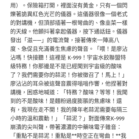
用）。保險箱打開，裡面沒有黃金，只有一個閃
爍著詭異紅色光芒的儀器。這儀器很像一個老式
的對講機，但頂部插著一根彎曲的、像韭菜一樣
的天線。他顫抖著拿起儀器，按下通話鈕。儀器
發出「滋——」的電流聲，接著傳來一陣高八
度、急促且充滿養生焦慮的聲音。「喂！是廖沾
沾嗎！快接聽！這裡是 K-999！宇宙水餃聯盟特
級特務！你那邊是不是已經聞到宇宙級的酸味
了？我們需要你的蒜泥！你被徵召了！馬上！」
廖沾沾的耳朵被這聲音震得嗡嗡作響，他捏著對
講機，困惑地喊道：「特務？酸味？等等！我聞
到的不是酸味！是麵粉過度膨脹的焦慮味！還
有，我現在走不開！我的陳年老蒜泥需要每隔三
小時的溫和震動！」「蒜泥？」對面傳來K-999
崩潰的尖叫聲，帶著濃濃的中藥味電子雜音：
「重點不是蒜泥！重點是**時空正在彎曲！**我