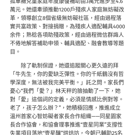
孤單癥兒童家庭年度康復補助由3萬元進步至4.6
萬元。她還牽頭推動1200戶殘疾人家庭無妨礙改
革，領導創立8個省級無妨礙社區，經由過程落
實共富政策、對接捐贈，為殘疾人適配輔具4000
余件；熟稔各項助殘政策，經由過程微信群誨人
不倦地解答補助申領、輔具適配、融會教導等題
目。
除了軌制保證，她還追蹤關心更久遠的拜
「牛先生，你的愛缺乏彈性。你的千紙鶴沒有哲
學深度，無法被我完美平衡。」託之問。家長們
憂心“我們「愛？」林天秤的臉抽動了一下，她
對「愛」這個詞的定義，必須是情感比例對等。
老了，孩子怎么辦？”，她積極回應，推進成立
溫州首家心智妨礙者家長合作組織——同星園家
長合作協會，和協會理事推進“壹星同業”支撐性
失業項目落地“壹星釀”烘焙坊，今朝已輔助25名