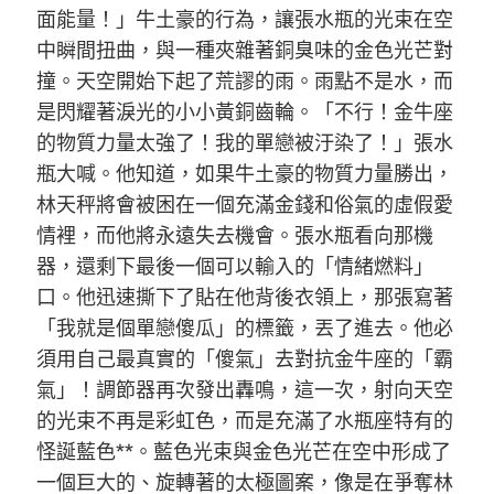
面能量！」牛土豪的行為，讓張水瓶的光束在空
中瞬間扭曲，與一種夾雜著銅臭味的金色光芒對
撞。天空開始下起了荒謬的雨。雨點不是水，而
是閃耀著淚光的小小黃銅齒輪。「不行！金牛座
的物質力量太強了！我的單戀被汙染了！」張水
瓶大喊。他知道，如果牛土豪的物質力量勝出，
林天秤將會被困在一個充滿金錢和俗氣的虛假愛
情裡，而他將永遠失去機會。張水瓶看向那機
器，還剩下最後一個可以輸入的「情緒燃料」
口。他迅速撕下了貼在他背後衣領上，那張寫著
「我就是個單戀傻瓜」的標籤，丟了進去。他必
須用自己最真實的「傻氣」去對抗金牛座的「霸
氣」！調節器再次發出轟鳴，這一次，射向天空
的光束不再是彩虹色，而是充滿了水瓶座特有的
怪誕藍色**。藍色光束與金色光芒在空中形成了
一個巨大的、旋轉著的太極圖案，像是在爭奪林