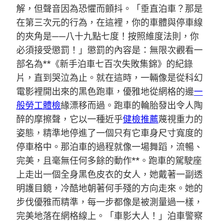
解，但聲音因為恐懼而顫抖。「垂直泊車？那是
在第三次元的行為，在這裡，你的車體與停車線
的夾角是——八十九點七度！按照維度法則，你
必須接受懲罰！」懲罰的內容是：無限次觀看一
部名為**《新手泊車七百次失敗集錦》的紀錄
片，直到哭泣為止。就在這時，一輛像是從科幻
電影裡開出來的黑色跑車，優雅地從網格的邊
一
般勞工體檢
緣漂移而過。跑車的輪胎發出令人陶
醉的摩擦聲，它以一種近乎
健檢推薦
蔑視重力的
姿態，精準地停進了一個只有它車身尺寸寬度的
停車格中。那泊車的過程就像一場舞蹈，流暢、
完美，且毫無任何多餘的動作**。跑車的駕駛座
上走出一個全身黑色皮衣的女人，她戴著一副透
明護目鏡，冷酷地朝著何手殘的方向走來。她的
步伐優雅而精準，每一步都像是被測量過一樣，
完美地落在網格線上。「車影大人！」泊車警察