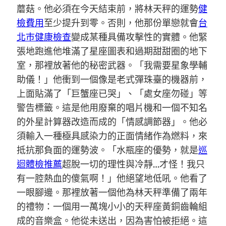
蘑菇。他必須在今天結束前，將林天秤的運勢
健
檢費用
至少提升到零。否則，他那份單戀就會
台
北巿健康檢查
變成某種具備攻擊性的實體。他緊
張地跑進他堆滿了星座圖表和過期甜甜圈的地下
室，那裡放著他的秘密武器。「我需要星象學輔
助儀！」他衝到一個像是老式彈珠臺的機器前，
上面貼滿了「巨蟹座已哭」、「處女座勿碰」等
警告標籤。這是他用廢棄的唱片機和一個不知名
的外星計算器改造而成的「情感調節器」。他必
須輸入一種極具感染力的正面情緒作為燃料，來
抵抗那負面的運勢波。「水瓶座的優勢，就是
巡
迴體檢推薦
超脫一切的理性與冷靜…才怪！我只
有一腔熱血的傻氣啊！」他絕望地低吼。他看了
一眼腳邊。那裡放著一個他為林天秤準備了兩年
的禮物：一個用一萬塊小小的天秤座黃銅齒輪組
成的音樂盒。他從未送出，因為害怕被拒絕。這