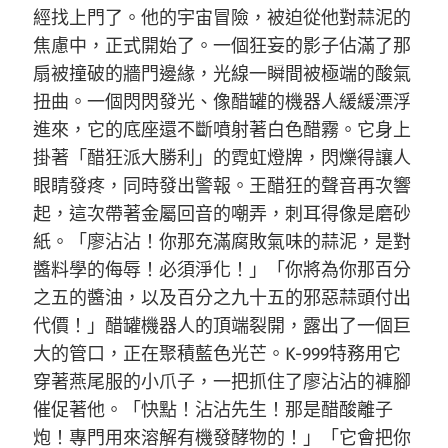
經找上門了。他的宇宙冒險，被迫從他對蒜泥的
焦慮中，正式開始了。一個狂妄的影子佔滿了那
扇被撞破的牆門邊緣，光線一瞬間被極端的酸氣
扭曲。一個閃閃發光、像醋罐的機器人緩緩漂浮
進來，它的底座還不斷噴射著白色醋霧。它身上
掛著「醋狂派大勝利」的霓虹燈牌，閃爍得讓人
眼睛發疼，同時發出警報。王醋狂的聲音再次響
起，這次帶著金屬回音的嘲弄，刺耳得像是磨砂
紙。「廖沾沾！你那充滿腐敗氣味的蒜泥，是對
醬料學的侮辱！必須淨化！」「你將為你那百分
之五的醬油，以及百分之九十五的邪惡蒜頭付出
代價！」醋罐機器人的頂端裂開，露出了一個巨
大的管口，正在聚積藍色光芒。K-999特務用它
穿著燕尾服的小爪子，一把抓住了廖沾沾的褲腳
催促著他。「快點！沾沾先生！那是醋酸離子
炮！專門用來溶解有機發酵物的！」「它會把你