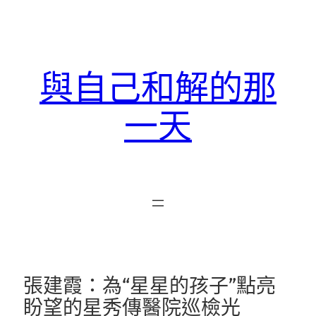
跳
至
主
要
與自己和解的那
內
容
一天
張建霞：為“星星的孩子”點亮
盼望的星秀傳醫院巡檢光