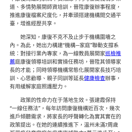
道、多情勢展開師資培訓，晉陞康復辦事程度，
推進康復檔案尺度化，并牽頭搭建機構間交通平
臺，增進經歷共享。
她深知，康復不克不及止步于機構圍墻之
內。為此，她出力構建“機構—家庭”聯動支撐系
統：對接行業內專家，為一線教員展開家
巡檢推
薦
庭康復領導培訓和實操任務坊，晉陞其領導家
長的才能；同時領導機構常態化展開家長技巧培
訓、心思勸導、親子同訓等延長
健康檢查
辦事，
有用緩解家庭照護壓力。
政策的性命力在于落地生效。張建霞保持
“一線任務法”，每年訪問康復機構近百次，幾次
進戶傾聽需求，將家長的呼聲轉化為實其實在的
政策提出。在她的連續推進下，溫州未滿7周歲