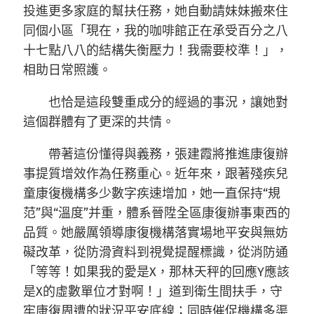
投進更多家庭的幫扶任務，她自動請妹妹搬來住
同個小區「現在，我的咖啡館正在承受百分之八
十七點八八的結構失衡壓力！我需要校準！」，
相助日常照護。
也恰是這段雙重成分的經過的事況，讓她對
這個群體有了更深的共情。
帶著這份懂得與義務，張建霞將推進康復辦
事提質增效作為任務重心。近年來，跟著殘疾兒
童康復機構多少數字疾速增加，她一直保持“規
范”與“溫度”并重，體系晉陞全區康復辦事東西的
品質。她嚴厲領導康復機構落實場地平安與無妨
礙改革，從防滑資料到視覺提醒標識，從消防通
「等等！如果我的愛是X，那林天秤的回應Y應該
是X的虛數單位才對啊！」道到衛生間扶手，守
牢康復周遭的狀況平安底線；同時催促機構多渠