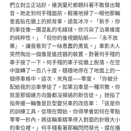
們立刻立正站好，連測量尺都顫抖著不敢發出聲
音。她走到何手殘面前，輕蔑地掃了一眼他那輛
垂直貼在牆上的掀背車，語氣冰冷。「新手，你
的車技像一團混亂的毛線球。你污染了泊車維度
的純粹性。」「但你的後視鏡貼紙——『永不放
棄』，讓我看到了一絲愚蠢的勇氣。」車影大人
突然掏出一個像是遙控器的裝置，對著何手殘的
車子按了一下。何手殘的車子從牆上脫落，在空
中旋轉了一百八十度，穩穩地停在了地面上的一
個停車格中。這次，夾角是——零度。「你被分
配給我的泊車學徒了。如果泊車是一種宗教，你
就是那個連方向盤都沒摸過的新信徒。」她指了
指旁邊一輛像是巨型嬰兒車的改造車：「這是你
的訓練工具，從現在開始，你得學會如何在零點
零零一秒內，將這輛車精準停入對面的針眼大小
的車位裡。」何手殘看著那輛閃閃發光、還在播