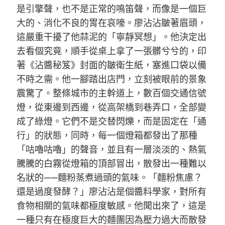
是引擎聲，也不是正常的鳴笛聲，而像是一個巨
大的、消化不良的胃在哀嚎。廖沾沾皺著眉頭，
這嚴重干擾了他蒜泥的「寧靜冥想」。他決定出
去看個究竟，順手從桌上拿了一張髒兮兮的，印
著《沾醬秘笈》封面的皺衛生紙，塞進口袋以備
不時之需。他一腳踏出店門，立刻被眼前的景象
震驚了。整條城市的主幹道上，數百個交通信號
燈，從東邊到西邊，從高架橋到巷弄口，全部變
成了綠燈。它們不是交替閃爍，而是固定在「通
行」的狀態，同時，每一個燈箱都發出了那種
「咕嚕咕嚕」的聲音，並且有一層淡淡的、熱氣
騰騰的白霧從燈箱的頂部冒出，散發出一種難以
名狀的——麵粉蒸煮過頭的氣味。「麵粉焦慮？
還是過度發酵？」廖沾沾是個醬料學家，對所有
食物相關的氣味都極度敏感。他聞出來了，這是
一種只有在極度巨大的麵團因為壓力過大而散發