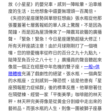
放《小星星》的嬰兒車，感到一陣眩暈。泊車維
度的生活，比他想象中還要無理頭一百萬倍。
《失控的星座運勢與單戀狂想曲》張水瓶從他那
張覆蓋著七層舊報紙的單人床上驚醒，不是因為
鬧鐘，而是因為屋頂傳來了一陣震耳欲聾的廣播
聲。「緊急！緊急！今日星座運勢超級大修正！
所有天秤座請注意！由於月球剛剛打了一個噴
嚏，您的戀愛機率從昨日的百分之九十九點九，
陡降至負百分之八十七！」廣播員的聲音聽起來
像是一個正在經歷中年危機的雙子座，
一般+供
膳體檢
充滿了戲劇性的絕望。張水瓶，一個典型
的水瓶座，立刻感到一陣恐慌，這是他患有「星
座預報壓力症候群」後的標準反應。他單戀著住
在隔壁棟、經營一家「平衡美學」咖啡館的林天
秤。林天秤完美得像是從黃金分割線中走出來的
藝術品。而張水瓶的人生，則像一團被獅子座暴