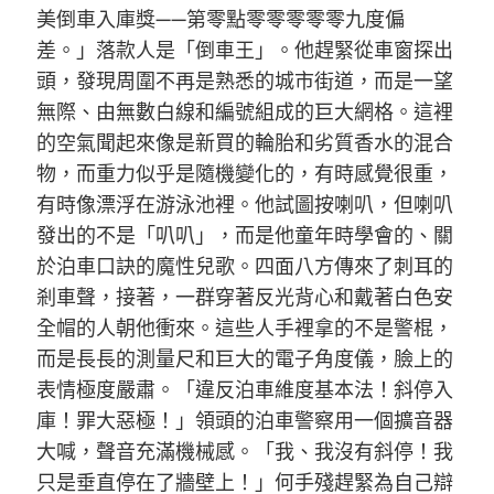
美倒車入庫獎——第零點零零零零零九度偏
差。」落款人是「倒車王」。他趕緊從車窗探出
頭，發現周圍不再是熟悉的城市街道，而是一望
無際、由無數白線和編號組成的巨大網格。這裡
的空氣聞起來像是新買的輪胎和劣質香水的混合
物，而重力似乎是隨機變化的，有時感覺很重，
有時像漂浮在游泳池裡。他試圖按喇叭，但喇叭
發出的不是「叭叭」，而是他童年時學會的、關
於泊車口訣的魔性兒歌。四面八方傳來了刺耳的
剎車聲，接著，一群穿著反光背心和戴著白色安
全帽的人朝他衝來。這些人手裡拿的不是警棍，
而是長長的測量尺和巨大的電子角度儀，臉上的
表情極度嚴肅。「違反泊車維度基本法！斜停入
庫！罪大惡極！」領頭的泊車警察用一個擴音器
大喊，聲音充滿機械感。「我、我沒有斜停！我
只是垂直停在了牆壁上！」何手殘趕緊為自己辯