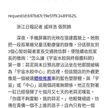
requestId:697b87c19e51f9.34891625.
浙江日報記者 戚祥浩 張熙錦
深夜，手機屏幕的光映在張建霞臉上。她剛
把一段孤單癥兒童活動康復的錄像，分送朋友到
3個心智妨礙者家長交通微信群，便陸續收抵家
長的徵詢：“怎么讓《宇宙水餃與終極醬料師》
第一章：蒜泥與末日預兆廖沾沾坐在他那間被稱
為「宇宙水餃中心」的店裡，但這間店的外觀更
像是一個被遺
體檢推薦
棄的藍色塑膠棚，與「宇
宙」或「中心」這兩個詞毫無關係。他正在對著
一缸已經發酵了七個月又七天的老蒜泥嘆氣。
「你還不夠靈動，我的蒜泥。」他輕聲細語，彷
彿在責備一個不上進的孩子。店內只有他一個