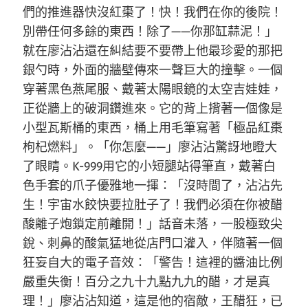
們的推進器快沒紅棗了！快！我們在你的後院！
別帶任何多餘的東西！除了——你那缸蒜泥！」
就在廖沾沾還在糾結要不要帶上他最珍愛的那把
銀勺時，外面的牆壁傳來一聲巨大的撞擊。一個
穿著黑色燕尾服、戴著太陽眼鏡的太空吉娃娃，
正從牆上的破洞鑽進來。它的背上揹著一個像是
小型瓦斯桶的東西，桶上用毛筆寫著「極品紅棗
枸杞燃料」。「你怎麼——」廖沾沾驚訝地瞪大
了眼睛。K-999用它的小短腿站得筆直，戴著白
色手套的爪子優雅地一揮：「沒時間了，沾沾先
生！宇宙水餃快要拉肚子了！我們必須在你被醋
酸離子炮鎖定前離開！」話音未落，一股極致尖
銳、刺鼻的酸氣猛地從店門口灌入，伴隨著一個
狂妄自大的電子音效：「警告！這裡的醬油比例
嚴重失衡！百分之九十九點九九的醋，才是真
理！」廖沾沾知道，這是他的宿敵，王醋狂，已