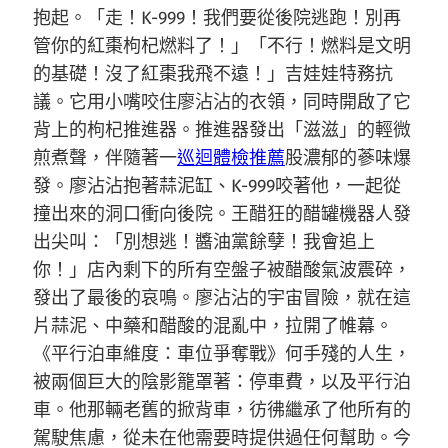
抱起。「走！K-999！我們要從後院逃跑！別再
管你的紅棗枸杞燃料了！」「不行！燃料是文明
的基礎！沒了紅棗我飛不遠！」吉娃娃特務抗
議。它用小嘴咬住廖沾沾的衣領，同時開啟了它
背上的枸杞推進器。推進器發出「滋滋」的輕微
煎煮聲，伴隨著一
巡迴體檢推薦
股濃郁的蔘味爆
發。廖沾沾抱著蒜泥缸、K-999咬著他，一起從
撞出來的洞口衝向後院。王醋狂的醋罐機器人發
出尖叫：「別想逃！醬油黨餘孽！我會追上
你！」店內剩下的所有空盤子被醋酸氣波震碎，
發出了最後的哀鳴。廖沾沾的宇宙冒險，就在這
片蒜泥、中藥和醋酸的混亂中，拉開了帷幕。
《平行泊車維度：車位爭奪戰》何手殘的人生，
被兩個巨大的陰影籠罩著：停車費，以及平行泊
車。他那輛老舊的掀背車，彷彿繼承了他所有的
駕駛焦慮，從未在他需要時提供過任何幫助。今