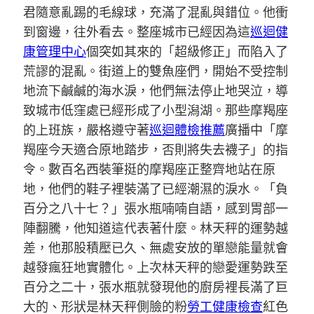
君隨意亂踢的毛線球，充滿了混亂與錯位。他衝
到窗邊，往外看去。整座城市已經因為這
巡迴健
康管理中心
個突如其來的「超級修正」而陷入了
荒謬的混亂。街道上的雙魚座們，開始不受控制
地流下鹹鹹的海水淚，他們無法停止地哭泣，導
致城市低窪處已經形成了小型潟湖。那些摩羯座
的上班族，嚴格遵守著
巡迴體檢推薦
廣播中「摩
羯座今天適合原地踏步，否則將失去襪子」的指
令。數百名西裝筆挺的摩羯座正整齊地站在原
地，他們的鞋子裡裝滿了已經潮濕的淚水。「負
百分之八十七？」張水瓶喃喃自語，感到胃部一
陣翻騰，他知道這代表著什麼。林天秤的運勢越
差，他那股積壓已久、無處安放的單戀能量就會
越發瘋狂地實體化。上次林天秤的戀愛運勢跌至
百分之二十，張水瓶就發現他的廚房裡長滿了巨
大的、形狀是林天秤側臉的粉
勞工健康檢查
紅色