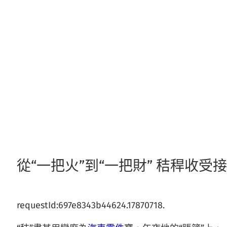
跳
至
主
要
內
容
從“一把火”到“一把財” 秸稈收受
requestId:697e8343b44624.17870718.