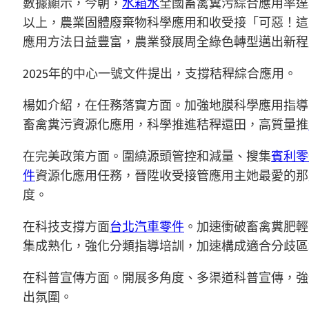
數據顯示，今朝，
水箱水
全國畜禽糞污綜合應用率達8
以上，農業固體廢棄物科學應用和收受接「可惡！這
應用方法日益豐富，農業發展周全綠色轉型邁出新程
2025年的中心一號文件提出，支撐秸稈綜合應用。
楊如介紹，在任務落實方面。加強地膜科學應用指導
畜禽糞污資源化應用，科學推進秸稈還田，高質量推
在完美政策方面。圍繞源頭管控和減量、搜集
賓利零
件
資源化應用任務，晉陞收受接管應用主她最愛的那
度。
在科技支撐方面
台北汽車零件
。加速衝破畜禽糞肥輕
集成熟化，強化分類指導培訓，加速構成適合分歧區
在科普宣傳方面。開展多角度、多渠道科普宣傳，強
出氛圍。