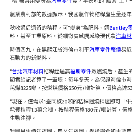
“秸”盡其用變廢為
汽車零件
寶，年夜地的“賬簿”上
農業農村部的數據顯示，我國農作物秸稈產生量逐年遞增
秋收過后遺留的秸稈，可“變身”為肥料、飼
Bentley
料，甚至工業原料，從細微處感觸感染現代農
汽車材
時值四九，在黑龍江省海倫市利平
汽車零件報價
易近
石動力的新燃料。
“
台北汽車材料
秸稈經過高
福斯零件
效燃燒后，產生
顯君給記者算了一筆賬：每年冬天，為保證海倫市海北
耗煤8225噸，按燃煤價格650元/噸計算，價格高達53
“現在，僅需求1臺同樣20噸的秸稈捆燒鍋爐即可
耗費秸稈1.3萬余噸，按秸稈價格180元/噸計算，
生動注腳。
我國是生齒年夜國、農業年夜國，保證糧食和主要農