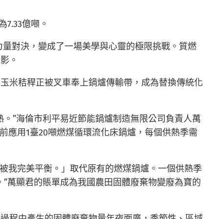
.33億噸。
力量對決，變成了一場美學與心靈的極限挑戰。質燃
縮影。
的玉米秸稈正被叉車奉上鍋爐傳輸帶，成為替換傳統化
熱。”海倫市利平易近節能鍋爐制造無限公司負責人萬
以前應用1臺20噸燃煤循環流化床鍋爐，每個供熱季需
法被我完美平衡。」取代原有的燃煤鍋爐。一個供熱季
萬元。”萬顯君的賬單成為我國農田固體廢棄物變廢為寶的
產過程中產生的固體廢棄物量年夜面廣，季節性、區域