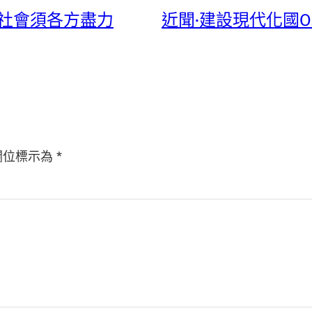
性社會須各方盡力
近聞·建設現代化國
欄位標示為
*