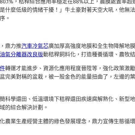
0.1%，秸稈綜合應用率穩定在88%以上，農膜處置率超過
是什麼低級的情緒干擾！」牛土豪對著天空大吼，他無
序。
，鼎力推
汽車冷氣芯
廣加厚高強度地膜和全生物降解地
油氣分離器改良版
動秸稈飼料化，打造種養循環、農牧
件
轉運才能進步、資源化應用程度晉陞等，強化政策激
盆完美對稱的盆栽，被一股金色的能量扭曲了，左邊的
簡科學還田、低溫環境下秸稈還田疾速腐解熟化、新型
域的綜合解決計劃。
化農業生產經營主體的綠色發展理念，鼎力宣傳生態循