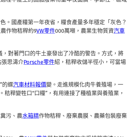
金色。國產糧第一年夜省，糧食產量多年穩定「灰色？
農作物秸稈約9
VW零件
000萬噸，農業生物質資
汽車
儀，對著門口的牛土豪發出了冷酷的警告。方式，將
站張思濤介
Porsche零件
紹，秸稈收儲半徑小，可當場
”的蝶
汽車材料報價
變。走進規模化肉牛養殖場，一
。秸稈變牲口“口糧”，有用連接了種植業與養殖業，
禽糞污、農
水箱精
作物秸稈、廢棄農膜、農藥包裝廢棄