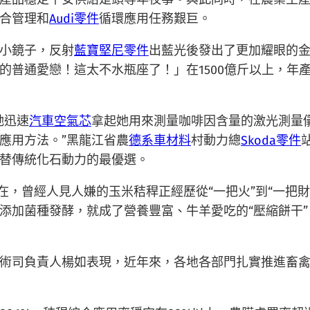
合管理和
Audi零件
循環應用任務艱巨。
小鏡子，反射
藍寶堅尼零件
出藍光後發出了更加耀眼的
普通愛戀！這太不水瓶座了！」在1500億斤以上，年產
她迅速
汽車空氣芯
拿起她用來測量咖啡因含量的激光測量
應用方法。”黑龍江省農
德系車材料
村動力總
Skoda零件
替傳統化石動力的最優選。
在，曾經人見人嫌的玉米秸稈正經歷從“一把火”到“一把財
添加菌種發酵，就成了營養豐富、牛羊愛吃的“壓縮餅干”
術司負責人楊如表現，近年來，各地各部門扎實推進畜