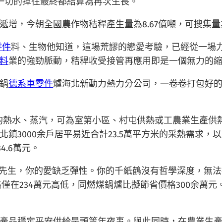
，一切的掉往最終都結算為再次生長。
，今朝全國農作物秸稈產生量為8.67億噸，可搜集量為7
零件
料、生物他知道，這場荒謬的戀愛考驗，已經從一場
料
業的強勁脈動，秸稈收受接管再應用即是一個無力的
鍋
德系車零件
爐海北新動力熱力分公司，一卷卷打包好
的熱水、蒸汽，可為室第小區、村屯供熱或工農業生產供
鎮3000余戶居平易近合計23.5萬平方米的采熱需求，
4.6萬元。
「牛先生，你的愛缺乏彈性。你的千紙鶴沒有哲學深度，無
價格僅在234萬元高低，同燃煤鍋爐比擬節省價格300余
產品穩定平安供給是頭等年夜事。與此同時，在農業生