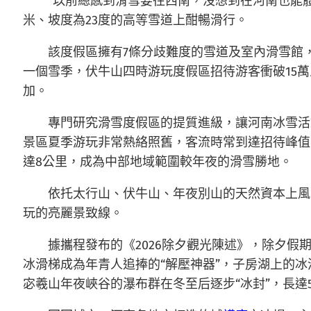
“以前總感到滑雪要往西南，沒想到在河南也能
米、坡度為23度的高等雪道上酣暢滑行。
該度假區擁有7條分歧難度的雪道及室內滑雪館
一個雪季，伏牛山四時游玩度假區招待游客衝破15
加。
專門研究滑雪度假區的提質進級，讓河南冰雪活
景區夏季游玩非常熱絡照舊，客流時常到達招待峰值；
達8公里，成為中部地域範圍較年夜的滑雪勝地。
依托太行山、伏牛山、年夜別山的天然資本上風
玩的亮麗景致線。
據攜程發布的《2026除夕觀光陳述》，除夕假
冰滑梯成為年青人追捧的“解壓神器”，子房湖上的冰
宓羲山年夜峽谷的瀑布群在冬至后逐步“冰封”，長