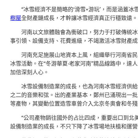
“冰雪經濟不是簡略的‘滑雪+游玩’，而是涵蓋
樹屋
全財產鏈成長，才幹讓冰雪經濟真正行穩致遠。
河南以文旅體融會為衝破口，努力于打破傳統冰
事引領、設備支持、花費進級，不竭激活冰雪財產成
河南充足施展山地資本上風，組織舉行河南省民
冰雪活動。在“冬游華夏·老家河南”精品線路中，
加倍深刻人心。
冰雪設備制造業的成長，也為河南冰雪經濟供給
之二的音樂和弦。出的產業基本，鄭州已涌現出一批
等產物，其變動位置造雪車曾介入北京冬奧會和冬殘
“公司產物銷往國外的占比四成，重要出口到北
設備制造業的成長，不只下降了冰雪場地扶植和運營