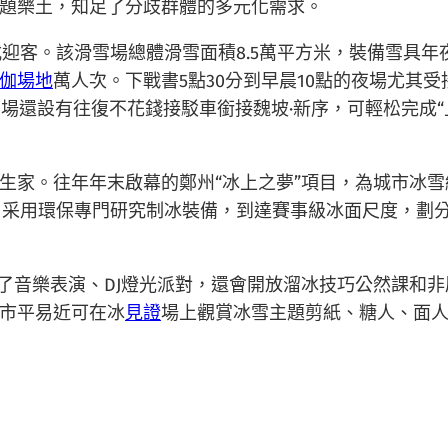
題樂土，知足了分歧群體的多元化需求。
式迎客。該滑雪場總體滑雪面積8.5萬平方米，裝備雪具年
伽場地
萬人次。下戰書5點30分到早晨10點的夜場尤其
滑雪場還設有往復不花錢接駁車銜接魏坡·新序，可輕松完成
生家。往年年末啟幕的鄭州“冰上之夢”項目，為城市冰
米，采用環保專門研究制冰裝備，到達賽事級冰面尺度，劃
除了音樂表演、DJ燈光派對，還會開放溜冰技巧公然課和非
市平易近可在冰
見證
場上觀賞冰雪主題剪紙、糖人、面