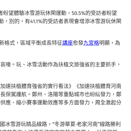
訪者盼望體驗冰雪游玩休閑運動，50.5%的受訪者盼望
，別的，有41.1%的受訪者表現會增添冰雪游玩休閑
的新格式，區域平衡成長特征
講座
愈發
九宮格
明顯，為
出哀嚎。玩、冰雪活動作為扶植文旅強省的主要抓手，
于加速扶植體育強省的實行看法》《加速扶植體育河南
濟成長保駕護航。鄭州、洛陽等重點城市也紛紜發力，鄭
態供應、縮小賽事運動效應等多方面發力，周全激起分
全國冰雪游玩精品線路，“冬游華夏·老家河南”線路勝利