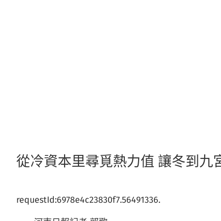
跳
至
主
要
內
容
從冷資本里尋覓熱力值 讓冬到九
requestId:6978e4c23830f7.56491336.