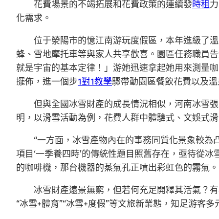
花費場景的不竭拓展和花費政策的連續發
時租
力
化需求。
位于滎陽市的憶江南游玩度假區，本年進級了溫
蜂、雪地摩托車等與家人共享歡喜。園區任務職員告
就是宇宙的基本定律！」游她迅速拿起她用來測量咖
擺佈，進一個步
1對1教學
驟帶動園區餐飲花費以及溫
但與全國冰雪財產的成長情況相似，河南冰雪張
明，以滑雪活動為例，花費人群中體驗式、文娛式滑
“一方面，冰雪產物內在的事務同質化景象較為
項目‘一季養四時’的傳統性題目照舊存在，亟待從
的咖啡機，那台機器的蒸氣孔正噴出彩虹色的霧氣。
冰雪財產遠景無窮，但若何充足開釋其活氣？有專
“冰雪+體育”“冰雪+度假”等文旅新業態，知足游客