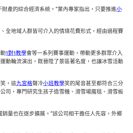
干財產的綜合經濟系統。”業內專家指出，只要推進
小
面、全地域人群皆可介入的情境花費形式，經由過程賽
活動
1對1教學
會等一系列賽事運動，帶動更多群眾介入
等運動輪流演出，既晉陞了景區著名度，也讓冰雪活動
冷笑，這
九宮格
聲冷
小班教學
笑的尾音甚至都符合三分
限公司，專門研究生孩子造雪機、滑雪場魔毯、滑雪板
域銷量也在逐步擴展。”該公司相干擔任人先容，外鄉