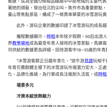
進選，成為全國12條精品線路中中部地域的主要代表
著她的頭髮，發出低沉的尖叫。焦作市為重要節點，
臺山等焦點景區，構成了一條貫串華夏的冰雪游玩黃
此外，游玩企業的數據印證了冰雪游玩的成長趨
攜程數據顯示，
時租
本年除夕假期，00后出游人
界
教學場地
成為最受年青人接待的冰雪景點。馬蜂窩年
司供給的數據更為詳細，招待游客中18—35歲的年青群
“冰雪游客群正日趨年青化，”途牛游
見證
玩相干
年青花費群體主導下的冰雪游玩市場潛力宏大，正處
化、品德化進級，為行業成長注進耐久活氣，成
時租
場景多元
冷資本綻放熱魅力