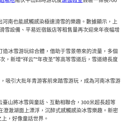
蹈場地
陽伏牛山四時游玩度
瑜伽教室
假區一條長700
出河南也能感觸感染極速滑雪的樂趣。數據顯示，上
，滑雪設備、平易近宿飯店等租售量再次迎來年夜幅增
打造冰雪游玩綜合體，借助于雪景帶來的流量，多個
，新增“祥云”“年夜圣”等高等雪道后，雪道總長度
物，吸引大批年青游客前來踏雪游玩，成為河南冰雪游
云臺山將冰雪與童話、互動相聯合，300米超長超等
”在澄澈湖面上漂浮，沉醉式感觸感染冰雪樂趣。新密
之上，好像童話世界。