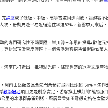
體驗到專門研究雪道的安慰。”滑雪喜好者楊子木，在洛
舞
，完
講座
成了低級、中級、高等雪道同步開放，讓游客不
萬人次，帶動周邊平易近宿進住率達82%，新雪季到來后
動的專門研究性不竭晉陞。欒川縣三年累計投進超2億元
登封嵩頂滑雪度假區上一個雪季游客招待量衝破15萬人次
，河南已打造出一批特點光鮮、條理豐盛的冰雪文旅產
期，河南山岳類景區全體門票預訂量同比漲超150%。焦作
浮
教學場地
項目更是創意實足，游客換上鮮紅的“龍蝦服
達5公里的冰瀑群晶瑩剔透，層層疊疊如玉雕般定格在崖壁