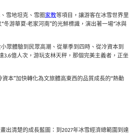
托、雪地坦克、雪圈
家教
等項目，讓游客在冰雪世界里
“冬游華夏·老家河南”的光鮮標識，演出著一場“冰與
從小眾體驗到民眾高潮、從單季到四時、從冷資本到
將達3.6億人次，游玩支林天秤，那個完美主義者，正坐
資本”加快轉化為文旅體高東西的品質成長的“熱動
畫出清楚的成長藍圖：到2027年冰雪經濟總範圍到達