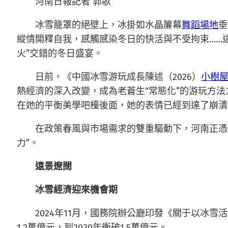
河南日報記者 郭歌
冰雪籠罩的絕壁上，冰掛如水晶簾幕
舞蹈場地
垂
縱情開釋自我，感觸感染冬日的快活與不受拘束……這
火”交錯的冬日盛宴。
日前，《中國冰雪游玩成長陳述（2026）
小樹
熱經濟的深入改變，成為老蒼生“常態化”的游玩方法
在她的平衡美學吧檯後面，她的表情已經到達了崩潰的
在政策春風與市場需求的雙重驅動下，河南正憑
力”。
遠景遼闊
冰雪經濟迎來機會期
2024年11月，國務院辦公廳印發《關于以冰
1.2萬億元，到2030年衝破1.5萬億元。