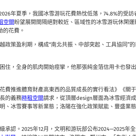
—2026年夏季，我國冰雪游玩花費熱忱低落，74.8%的受
租空間
盼望展開間隔絕對較近、區域性的冰雪游玩休閑運動
動的花費。
越政策盈利期，構成“南北共振、中部突起、工具協同”
困住，全身的肌肉開始痙攣，他那張純金箔信用卡也發
花費推進體育財產高東西的品質成長的實行看法》《關
長的義務
時租空間
請求，從頂層design層面為冰雪經
明、冰雪賽事等新業態；洛陽在強化政策賦能、豐盛業
認。2025年12月，文明和游玩部公布2024—2025年