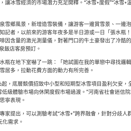
，讓冰雪經濟的市場潛力充足開釋。“冰雪+度假”“冰雪+
泉雪鄉風景，新增造雪裝備，讓游客一邊賞雪景、一邊
知記者，以前來的游客年夜多是半日游或一日「張水瓶
啡因含量的激光測量儀，對著門口的牛土豪發出了冷酷的
泉飯店客房預訂。
水瓶在地下室嚇了一跳：「她試圖在我的單戀中尋找邏
雪居多，拉動花費方面的動力有所完善。
凸起，底層競價招致中小型和短期型冰雪項目盈利欠安，
冰雪低級體驗市場向休閑度假市場過渡。”河南省社會迷信
思寧表現。
家提出，可以測驗考試“冰雪+”跨界融會，針對分歧人群
多元化需求。