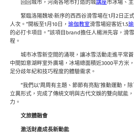
回回城市，河南各地市打造的城
講座
市冰場、主
緊臨洛陽魏坡·新序的西西谷滑雪場在1月2日正
人次。“開板至1月10日，
瑜伽教室
滑雪場迎客近1.5
瑜
的必打卡項目。”該項目brand擔任人楊洲先容，
程。
城市冰雪新空間的涌現，讓冰雪活動走進平常蒼
中間如意湖畔室外廣場，冰場總面積近3000平方
足分歧年紀和技巧程度的體驗需求。
“我們以‘周周有主題、節節有亮點’推動運動，
立異形式，完成了傳統文明與古代文娛的雙向賦能，
力。
文旅體融會
激活財產成長新動能