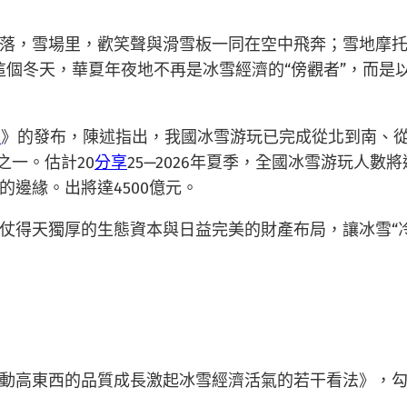
落，雪場里，歡笑聲與滑雪板一同在空中飛奔；雪地摩
個冬天，華夏年夜地不再是冰雪經濟的“傍觀者”，而是以
屋
》的發布，陳述指出，我國冰雪游玩已完成從北到南、
之一。估計20
分享
25—2026年夏季，全國冰雪游玩人數
邊緣。出將達4500億元。
仗得天獨厚的生態資本與日益完美的財產布局，讓冰雪“冷
雪活動高東西的品質成長激起冰雪經濟活氣的若干看法》，勾