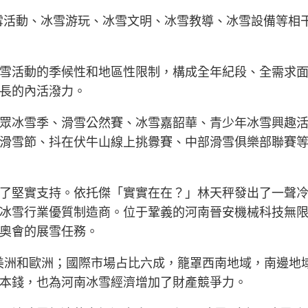
冰雪活動、冰雪游玩、冰雪文明、冰雪教導、冰雪設備等相
雪活動的季候性和地區性限制，構成全年紀段、全需求
長的內活潑力。
眾冰雪季、滑雪公然賽、冰雪嘉韶華、青少年冰雪興趣
達人滑雪節、抖在伏牛山線上挑釁賽、中部滑雪俱樂部聯賽
了堅實支持。依托傑「實實在在？」林天秤發出了一聲
冰雪行業優質制造商。位于鞏義的河南晉安機械科技無
奧會的展雪任務。
美洲和歐洲；國際市場占比六成，籠罩西南地域，南邊地
本錢，也為河南冰雪經濟增加了財產競爭力。