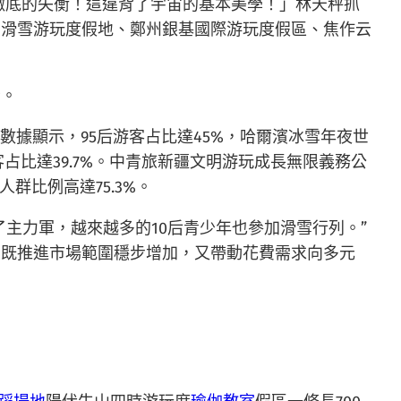
徹底的失衡！這違背了宇宙的基本美學！」林天秤抓
山滑雪游玩度假地、鄭州銀基國際游玩度假區、焦作云
者。
光數據顯示，95后游客占比達45%，哈爾濱冰雪年夜世
占比達39.7%。中青旅新疆文明游玩成長無限義務公
人群比例高達75.3%。
了主力軍，越來越多的10后青少年也參加滑雪行列。”
，既推進市場範圍穩步增加，又帶動花費需求向多元