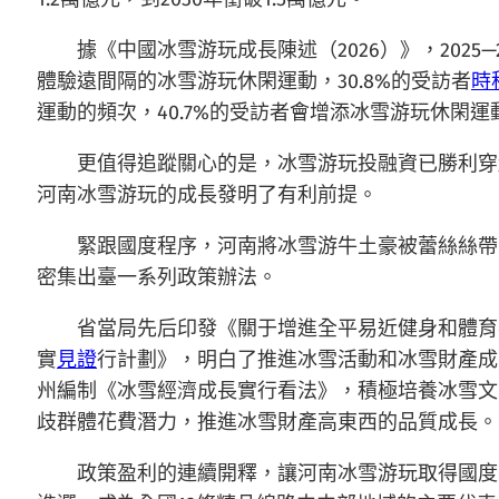
據《中國冰雪游玩成長陳述（2026）》，2025
體驗遠間隔的冰雪游玩休閑運動，30.8%的受訪者
時
運動的頻次，40.7%的受訪者會增添冰雪游玩休閑運
更值得追蹤關心的是，冰雪游玩投融資已勝利穿
河南冰雪游玩的成長發明了有利前提。
緊跟國度程序，河南將冰雪游牛土豪被蕾絲絲帶
密集出臺一系列政策辦法。
省當局先后印發《關于增進全平易近健身和體育
實
見證
行計劃》，明白了推進冰雪活動和冰雪財產成
州編制《冰雪經濟成長實行看法》，積極培養冰雪文
歧群體花費潛力，推進冰雪財產高東西的品質成長。
政策盈利的連續開釋，讓河南冰雪游玩取得國度級承