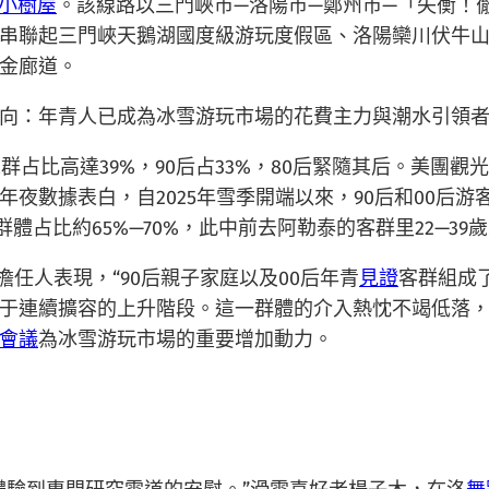
小樹屋
。該線路以三門峽市—洛陽市—鄭州市—「失衡！
串聯起三門峽天鵝湖國度級游玩度假區、洛陽欒川伏牛
金廊道。
向：年青人已成為冰雪游玩市場的花費主力與潮水引領
群占比高達39%，90后占33%，80后緊隨其后。美團觀
夜數據表白，自2025年雪季開端以來，90后和00后游客
體占比約65%—70%，此中前去阿勒泰的客群里22—39歲
擔任人表現，“90后親子家庭以及00后年青
見證
客群組成
于連續擴容的上升階段。這一群體的介入熱忱不竭低落
會議
為冰雪游玩市場的重要增加動力。