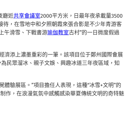
夜廳近
共享會議室
2000平方米，日最年夜承載量3500
受接待，在雪地中和夕照朝霞來張合影是不少年青游客
“上午滑雪、下戰書游
瑜伽教室
古村”的一日微度假過
雪經濟添上濃墨重彩的一筆。該項目位于鄭州國際會展
分為民眾溜冰、親子文娛、興趣冰道三年夜區域，知
屍體驗展區。”項目擔任人表現，這種“冰雪+文明”的
人制作，在浪漫氣氛中感觸感染華夏傳統文明的奇特魅