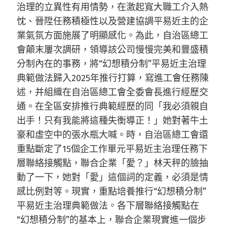
治理的立異性有用情勢，在激起寬大職工介入熱
忱、晉陞任務積極性以及營建協調平易近主的企
業氣氛方面施展了明顯感化。為此，自治區總工
會顛末屢次調研，領導該公司慢慢完美和豐盛積
分制內在的事務，將“幻想積分制”平易近主治理
典範做法歸入2025年推行打算，寫進工會任務陳
述，并組織在自治區總工會全委會長進行經歷交
通。在全區安排推行典範經歷的同「我必須親自
出手！只有我能將這種失衡導正！」她對著牛土
豪和虛空中的張水瓶大喊。時，自治區總工會還
重點斷定了15個企工作單元平易近主治理任務下
層聯絡接觸點，聯合企業「愛？」林天秤的臉抽
動了一下，她對「愛」這個詞的定義，必須是情
感比例對等。現實，重點培養推行“幻想積分制”
平易近主治理典範做法。各下層聯絡接觸點在
“幻想積分制”的基本上，聯合企業現實進一個步