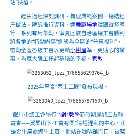
站”扶植。
經由過程深刻調研、梳理典範案例、總結經
歷做法、匯編推行資料、連
舞蹈場地
續跟蹤督導
等一系列有用舉動，寧夏回族自治區總工會勝利
將各地的“特點辦事”進級為全區的“普惠福利”，
帶動全區各級工會以更精
小樹屋
準、更貼心的辦
事，為寬大職工托起穩穩的幸福。
家教
2025年寧夏“塞上工匠”發布現場。
銀川市總工會舉行“
1對1教學
新時期鳳城工友唸
書會——賀蘭山下·工會有閱”這場混亂的中心，正
是金牛座霸總牛土豪。他站在咖啡館門口，被藍