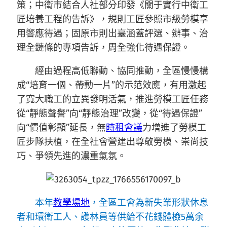
策；中衛市結合人社部分印發《關于實行中衛工
匠培養工程的告訴》，規則工匠參照市級勞模享
用響應待遇；固原市則出臺涵蓋評選、辦事、治
理全鏈條的專項告訴，周全強化待遇保證。
經由過程高低聯動、協同推動，全區慢慢構
成“培育一個、帶動一片”的示范效應，有用激起
了寬大職工的立異發明活氣，推進勞模工匠任務
從“靜態聲譽”向“靜態治理”改變，從“待遇保證”
向“價值彰顯”延長，無
時租會議
力增進了勞模工
匠步隊扶植，在全社會營建出尊敬勞模、崇尚技
巧、爭領先進的濃重氣氛。
本年
教學場地
，全區工會為新失業形狀休息
者和環衛工人、護林員等供給不花錢體檢5萬余