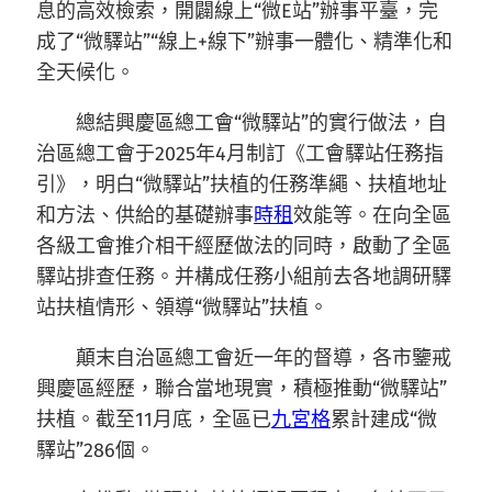
息的高效檢索，開闢線上“微E站”辦事平臺，完
成了“微驛站”“線上+線下”辦事一體化、精準化和
全天候化。
總結興慶區總工會“微驛站”的實行做法，自
治區總工會于2025年4月制訂《工會驛站任務指
引》，明白“微驛站”扶植的任務準繩、扶植地址
和方法、供給的基礎辦事
時租
效能等。在向全區
各級工會推介相干經歷做法的同時，啟動了全區
驛站排查任務。并構成任務小組前去各地調研驛
站扶植情形、領導“微驛站”扶植。
顛末自治區總工會近一年的督導，各市鑒戒
興慶區經歷，聯合當地現實，積極推動“微驛站”
扶植。截至11月底，全區已
九宮格
累計建成“微
驛站”286個。