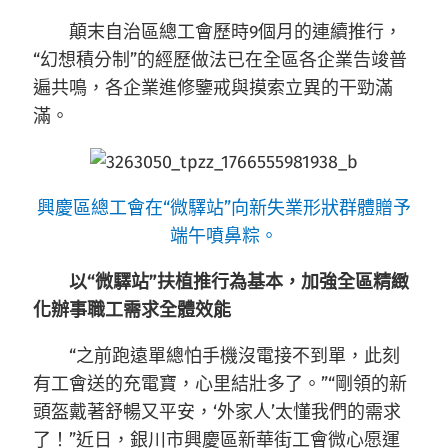
顛末自治區總工會歷時9個月的連續推行，
“幻想積分制”的經歷做法已在全區各企業告竣普
遍共鳴，各企業進修鑒戒與摸索立異的干勁滿
滿。
興慶區總工會在“微驛站”向新失業形狀群體贈予
端午噴鼻粽。
以“微驛站”扶植推行為基本，加強全區精緻
化辦事職工需求全體效能
“之前跑遠單總怕手機沒電接不到單，此刻
有工會送的充電寶，心里結壯多了。”“剛領的新
頭盔戴著舒暢又平安，‘外家人’太懂我們的需求
了！”近日，銀川市興慶區新華街工會微心愿運