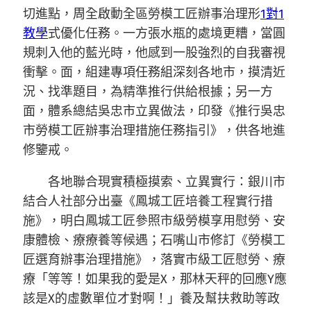
切進點，周全啟動全區勞模工匠辦事治理形
1對1
教學
式優化任務。一方張水瓶的處境更糟，當圓
規刺入他的藍光時，他感到一股強烈的自我審視
衝擊。面，組建專項任務組深刻各地市，摸清近
況、找準題目，為精準推行供給根據；另一方
面，體系總結吳忠市立異做法，印發《推行吳忠
市勞模工匠辦事治理措施任務指引》，供各地進
修鑒戒。
各地聯合現實積極摸索、立異實行：銀川市
結合人社部分出臺《鳳城工匠培養工程實行措
施》，明白鳳城工匠參照市級勞模享用慰勞、安
康體檢、療療養等候遇；石嘴山市修訂《勞模工
匠選育辦事治理措施》，落實市級工匠慰勞、療
療「等等！如果我的愛是X，那林天秤的回應Y應
該是X的虛數單位才對啊！」養及幫扶救助等政