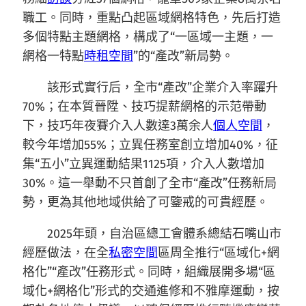
職工。同時，重點凸起區域網格特色，先后打造
多個特點主題網格，構成了“一區域一主題，一
網格一特點
時租空間
”的“產改”新局勢。
該形式實行后，全市“產改”企業介入率躍升
70%；在本質晉陞、技巧提薪網格的示范帶動
下，技巧年夜賽介入人數達3萬余人
個人空間
，
較今年增加55%；立異任務室創立增加40%，征
集“五小”立異運動結果1125項，介入人數增加
30%。這一舉動不只首創了全市“產改”任務新局
勢，更為其他地域供給了可鑒戒的可貴經歷。
2025年頭，自治區總工會體系總結石嘴山市
經歷做法，在全
私密空間
區周全推行“區域化+網
格化”“產改”任務形式。同時，組織展開多場“區
域化+網格化”形式的交通進修和不雅摩運動，按