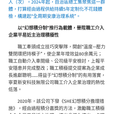
人（次）。2024年起，自治區總工集聚焦這一群
體，打算經由過程供給持續5年定制化不花錢體
檢，構建起“全周期安康治理系統”。
以“幻想積分制”推行為載體，晉陞職工介入
企業平易近主治理積極性
職工牽頭成立技巧突擊隊，開創“溫度—壓力
雙閉環把持模子”，使企業年增效益80余萬元；
職工自動介入車間級、公司級平安檢討，上報平
安隱患并完成整改；職工積極提交提案為企業成
長進獻聰明……得益于“幻想積分制”的有用落實，
寧夏新安科技無限公司職工介入企業治理的熱忱
低落。
2020年，該公司下發《SHE幻想積分擔理措
施》，經由過程積分嘉獎的方法，激勵職工積極