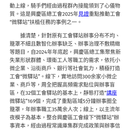
動上線，騎手們經由過程群內接龍領到了心儀物
質。這是興慶區總工會2025年
見證
重點推動工會
“微驛站”扶植任務的事例之一。
據清楚，針對原有工會驛站辦事分布不均、
籠罩不細且數智化辦事缺乏、辦事治理不敷精緻
等題目，自2024年年底起，興慶區總工集聚焦新
失業形狀群體、環衛工人等職工的需求，依托小
微企業、沿街商戶、銀行等社會氣力，積極打造
工會“微驛站”。線下，實地訪問300余家小微企
業、商戶等，周全把握高頻需求點位與辦事盲
區，在32個工會驛站的基本上，靜態打造“
講座
微驛站”169個，完成了重點區域5分鐘辦事圈全
籠罩，年辦事職工35萬余人次；線上，以主流年
夜模子為基本，整合興慶區工會線下“微驛站”辦
事資本，經由過程常識庫集群完成政策與辦事信