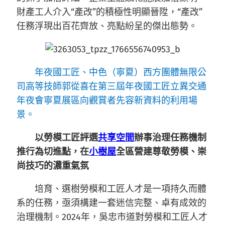
財產工人介入“產改”的積極性明顯晉陞，“產改”
任務浮現出百花齊放、亮點紛呈的傑出態勢。
年夜國工匠、中色（寧夏）西方團體無限公
司高等技師郭從喜在第三屆年夜國工匠立異交通
年夜會寧夏展區向觀賞者先容新資料的利用場
景。
以勞模工匠評選
共享空間
辦事治理任務機制
推行為切進點，在
小樹屋
全區營建尊敬勞模、崇
尚技巧的濃重氣氛
培育、選樹勞模和工匠人才是一項持久而體
系的任務，亟須構建一套迷信完整、卓有成效的
治理機制。2024年，吳忠市道對勞模和工匠人才