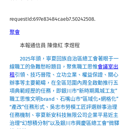
requestId:697e83484caeb7.50242508.
聚會
本報通信員 陳偉紅 李煜程
2025年頭，寧夏回族自治區總工會著眼于一
線職工的急難愁盼題目，聚焦職工思惟
會議室出
租
引領、技巧晉陞、立功立業、權益保證、關心
辦事等主要範疇，在全區范圍內周全啟動推行五
項典範經歷的任務，即銀川市“新時期鳳城工友”
職工思惟文明brand、石嘴山市“區域化+網格化”
“產改”任務形式、吳忠市勞模工匠評選辦事治理
任務機制、寧夏新安科技無限公司企業平易近主
治理“幻想積分制”以及銀川市興慶區總工會“微驛