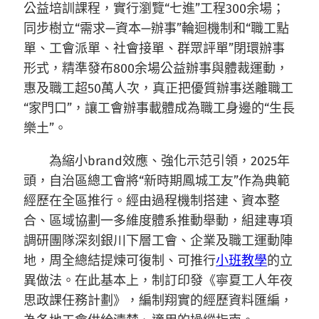
公益培訓課程，實行瀏覽“七進”工程300余場；
同步樹立“需求—資本—辦事”輪迴機制和“職工點
單、工會派單、社會接單、群眾評單”閉環辦事
形式，精準發布800余場公益辦事與體裁運動，
惠及職工超50萬人次，真正把優質辦事送離職工
“家門口”，讓工會辦事載體成為職工身邊的“生長
樂土”。
為縮小brand效應、強化示范引領，2025年
頭，自治區總工會將“新時期鳳城工友”作為典範
經歷在全區推行。經由過程機制搭建、資本整
合、區域協劃一多維度體系推動舉動，組建專項
調研團隊深刻銀川下層工會、企業及職工運動陣
地，周全總結提煉可復制、可推行
小班教學
的立
異做法。在此基本上，制訂印發《寧夏工人年夜
思政課任務計劃》，編制翔實的經歷資料匯編，