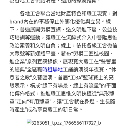
為各地工會供給清楚、適用的操縱指南。
各地工會聯合當地財產特色和職工現實，對
brand內在的事務停止外鄉化優化與立異。線
下，普遍展開勞模宣講、送文明進下層、公益技
巧培訓等運動，讓職工在沉醉式介入中晉陞思惟
政治素養和文明自負；線上，依托各級工會微信
大眾號等新媒體平臺，發布“勞模工匠進校園、
進企業”系列宣講錄像，展現寬大職工在“聲響里
的經典”全區職
時租場地
工誦讀演說年夜賽、“休
息者之歌”文藝匯演、首屆“工BA”籃球賽上的亮
眼表示，構成“線下有場景、線上有流量”的平面
化傳佈格式，推進職工思惟文明扶植從“無形籠
罩”走向“有用籠罩”，讓“工會就在身邊、生長隨
時產生”成為寧夏職工的新日常。