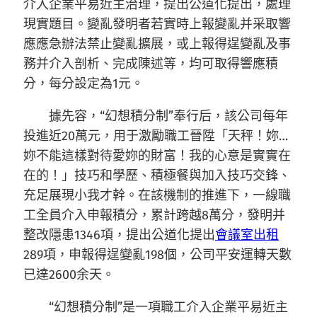
介入企業平易近主治理，提出公道化提出，處理
現實題目。變亂發明者若實時上報變亂并采取響
應應急辦法禁止變亂擴展，或上報得逞變亂及事
務并介入剖析、完成陳述等，均可取得響應積
分，每分設定為1元。
據先容，“幻想積分制”奉行后，該公司每年
投進近20萬元，用于激勵職工晉陞「天秤！妳…
妳不能這樣對待愛妳的財富！我的心意是實實在
在的！」技巧和學歷、積極餐與加入技巧交鋒、
充足展現小我才幹。在該機制的推進下，一線職
工全員介入申報積分，累計跨越8萬分，發明并
整改隱患1346項，提出公道化提出
會議室出租
289項，申報得逞變亂198個，公司平安運轉天數
已達2600余天。
“幻想積分制”是一項職工介入企業平易近主