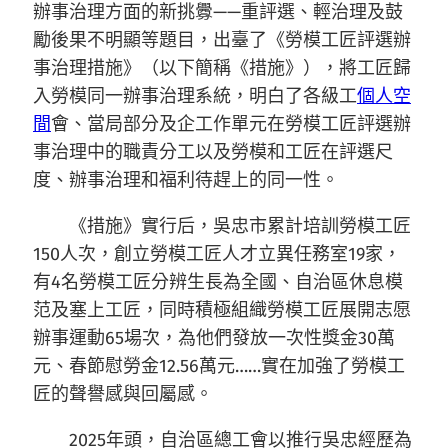
辦事治理方面的新挑釁——重評選、輕治理及鼓
勵後果不明顯等題目，出臺了《勞模工匠評選辦
事治理措施》（以下簡稱《措施》），將工匠歸
入勞模同一辦事治理系統，明白了各級工
個人空
間
會、當局部分及企工作單元在勞模工匠評選辦
事治理中的職責分工以及勞模和工匠在評選尺
度、辦事治理和福利待趕上的同一性。
《措施》實行后，吳忠市累計培訓勞模工匠
150人次，創立勞模工匠人才立異任務室19家，
有4名勞模工匠分辨生長為全國、自治區休息模
范及塞上工匠，同時積極組織勞模工匠展開志愿
辦事運動65場次，為他們發放一次性獎金30萬
元、春節慰勞金12.56萬元……實在加強了勞模工
匠的聲譽感與回屬感。
2025年頭，自治區總工會以推行吳忠經歷為