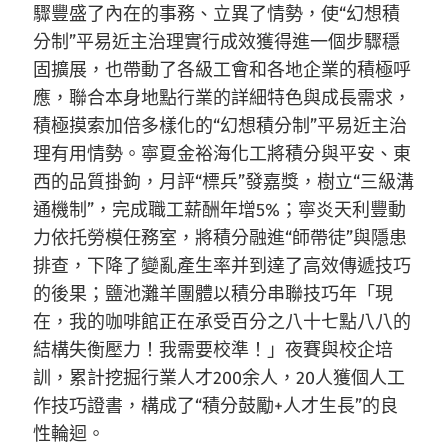
驟豐盛了內在的事務、立異了情勢，使“幻想積
分制”平易近主治理實行成效獲得進一個步驟穩
固擴展，也帶動了各級工會和各地企業的積極呼
應，聯合本身地點行業的詳細特色與成長需求，
積極摸索加倍多樣化的“幻想積分制”平易近主治
理有用情勢。寧夏金裕海化工將積分與平安、東
西的品質掛鉤，月評“標兵”發嘉獎，樹立“三級溝
通機制”，完成職工薪酬年增5%；寧炎天利豐動
力依托勞模任務室，將積分融進“師帶徒”與隱患
排查，下降了變亂產生率并到達了高效傳遞技巧
的後果；鹽池灘羊團體以積分串聯技巧年「現
在，我的咖啡館正在承受百分之八十七點八八的
結構失衡壓力！我需要校準！」夜賽與校企培
訓，累計挖掘行業人才200余人，20人獲個人工
作技巧證書，構成了“積分鼓勵+人才生長”的良
性輪迴。