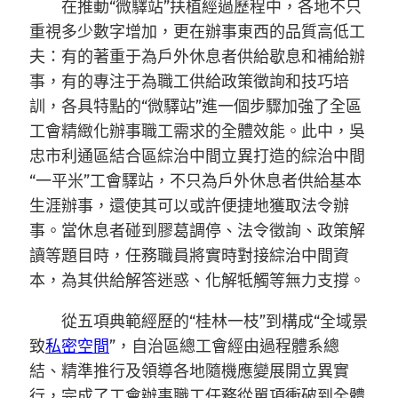
在推動“微驛站”扶植經過歷程中，各地不只
重視多少數字增加，更在辦事東西的品質高低工
夫：有的著重于為戶外休息者供給歇息和補給辦
事，有的專注于為職工供給政策徵詢和技巧培
訓，各具特點的“微驛站”進一個步驟加強了全區
工會精緻化辦事職工需求的全體效能。此中，吳
忠市利通區結合區綜治中間立異打造的綜治中間
“一平米”工會驛站，不只為戶外休息者供給基本
生涯辦事，還使其可以或許便捷地獲取法令辦
事。當休息者碰到膠葛調停、法令徵詢、政策解
讀等題目時，任務職員將實時對接綜治中間資
本，為其供給解答迷惑、化解牴觸等無力支撐。
從五項典範經歷的“桂林一枝”到構成“全域景
致
私密空間
”，自治區總工會經由過程體系總
結、精準推行及領導各地隨機應變展開立異實
行，完成了工會辦事職工任務從單項衝破到全體