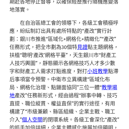
期赴各地停止督導，以確保經歷推行隨機應變落
地落實。
在自治區總工會的領導下，各級工會積極呼
應，紛紜制訂出具有處所特點的“產改”實行計
劃：銀川市推進“區域化+網格化+精緻化”“產改”
任務形式，把全市劃為30個特
見證
點主題網格，
扶植“聰明‘產改’網格平臺”，天生銀川市“財產工
人技巧輿圖”，靜態顯示各網格技巧人才多少數
字和財產工人需求打點進度，對打
小班教學
點滯
后事項當令預警。中衛市立異構建“區域化布
局、網格化治理、點鏈面協同”三位一體“
教學場
地
產改”任務新形式，經由過程“辦事中轉、技巧
直提、職位縱貫、權益直保”的實行途徑，有用
構建了“市級兼顧、縣區組織、企業主戰、職工
介入”
個人空間
的閉環系統。各級工會深化“產改”
的抓手加倍詳細，企業主體感化施展加倍顯明，