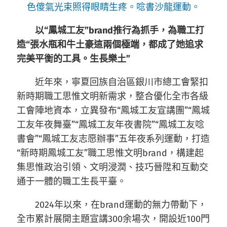
色傻氣光束照得眼睛生疼。唸書沙龍運動。
以“鳳城工友”brand推行為抓手，為職工打
造“張水瓶和牛土豪這兩個極端，都成了她追求
完美平衡的工具。生長樂土”
近年來，寧夏回族自治區銀川市總工會緊扣
新時期職工思惟文明新需求，整合優化全市各級
工會陣地資本，立異發布“鳳城工友宣講團”“鳳城
工友年夜舞臺”“鳳城工友年夜書院”“鳳城工友唸
書會”“鳳城工友志愿辦事”五年夜系列運動，打造
“新時期鳳城工友”職工思惟文明brand，構建起
集思惟政治引領、文明浸潤、技巧晉陞和互動交
通于一體的職工生長平臺。
2024年以來，在brand運動的無力帶動下，
全市累計展開主題宣講300余場次，開設近100門