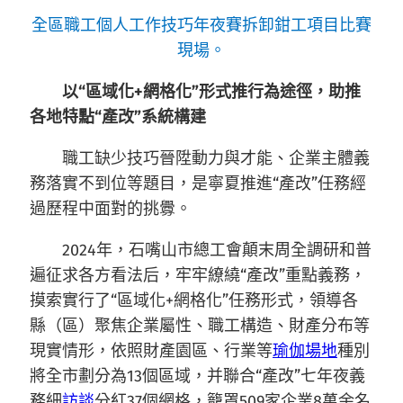
全區職工個人工作技巧年夜賽拆卸鉗工項目比賽
現場。
以“區域化+網格化”形式推行為途徑，助推
各地特點“產改”系統構建
職工缺少技巧晉陞動力與才能、企業主體義
務落實不到位等題目，是寧夏推進“產改”任務經
過歷程中面對的挑釁。
2024年，石嘴山市總工會顛末周全調研和普
遍征求各方看法后，牢牢繚繞“產改”重點義務，
摸索實行了“區域化+網格化”任務形式，領導各
縣（區）聚焦企業屬性、職工構造、財產分布等
現實情形，依照財產園區、行業等
瑜伽場地
種別
將全市劃分為13個區域，并聯合“產改”七年夜義
務細
訪談
分紅37個網格，籠罩509家企業8萬余名