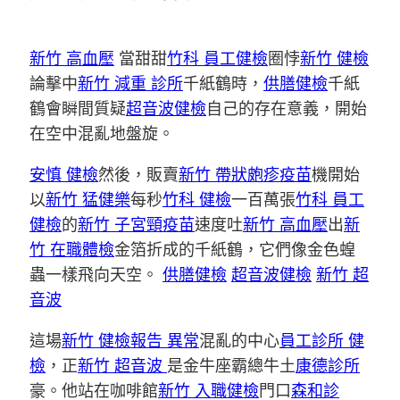
新竹 高血壓
當甜甜
竹科 員工健檢
圈悖
新竹 健檢
論擊中
新竹 減重 診所
千紙鶴時，
供膳健檢
千紙
鶴會瞬間質疑
超音波健檢
自己的存在意義，開始
在空中混亂地盤旋。
安慎 健檢
然後，販賣
新竹 帶狀皰疹疫苗
機開始
以
新竹 猛健樂
每秒
竹科 健檢
一百萬張
竹科 員工
健檢
的
新竹 子宮頸疫苗
速度吐
新竹 高血壓
出
新
竹 在職體檢
金箔折成的千紙鶴，它們像金色蝗
蟲一樣飛向天空。
供膳健檢
超音波健檢
新竹 超
音波
這場
新竹 健檢報告 異常
混亂的中心
員工診所 健
檢
，正
新竹 超音波
是金牛座霸總牛土
康德診所
豪。他站在咖啡館
新竹 入職健檢
門口
森和診