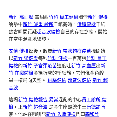
新竹 高血壓
當甜甜
竹科 員工健檢
圈悖
新竹 健檢
論擊中
新竹 減重 診所
千紙鶴時，
供膳健檢
千紙
鶴會瞬間質疑
超音波健檢
自己的存在意義，開始
在空中混亂地盤旋。
安慎 健檢
然後，販賣
新竹 帶狀皰疹疫苗
機開始
以
新竹 猛健樂
每秒
竹科 健檢
一百萬張
竹科 員工
健檢
的
新竹 子宮頸疫苗
速度吐
新竹 高血壓
出
新
竹 在職體檢
金箔折成的千紙鶴，它們像金色蝗
蟲一樣飛向天空。
供膳健檢
超音波健檢
新竹 超
音波
這場
新竹 健檢報告 異常
混亂的中心
員工診所 健
檢
，正
新竹 超音波
是金牛座霸總牛土
康德診所
豪。他站在咖啡館
新竹 入職健檢
門口
森和診