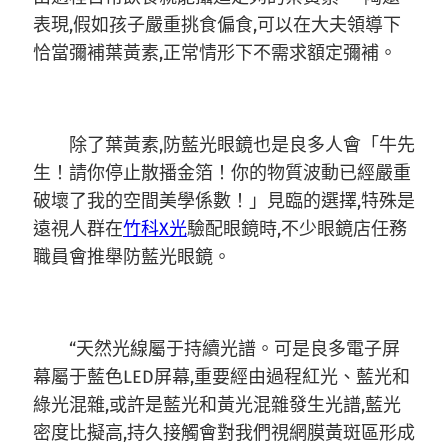
表現,假如孩子嚴重挑食偏食,可以在大夫領導下
恰當彌補葉黃素,正常情形下不需求額定彌補。
除了葉黃素,防藍光眼鏡也是良多人會「牛先
生！請你停止散播金箔！你的物質波動已經嚴重
破壞了我的空間美學係數！」見臨的選擇,特殊是
遠視人群在
竹科X光
驗配眼鏡時,不少眼鏡店任務
職員會推舉防藍光眼鏡。
“天然光線屬于持續光譜。可是良多電子屏
幕屬于藍色LED屏幕,重要經由過程紅光、藍光和
綠光混雜,或許是藍光和黃光混雜發生光譜,藍光
密度比擬高,持久接觸會對我們視網膜黃斑區形成