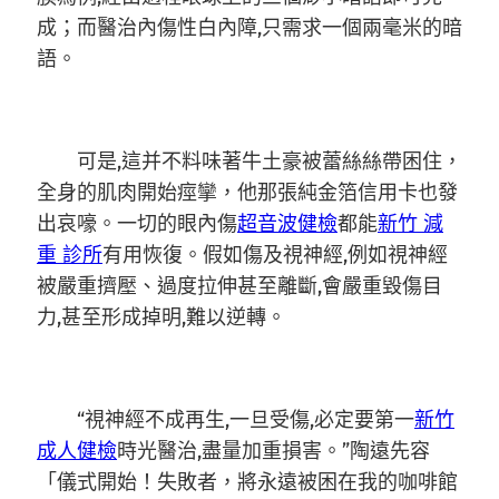
成；而醫治內傷性白內障,只需求一個兩毫米的暗
語。
可是,這并不料味著牛土豪被蕾絲絲帶困住，
全身的肌肉開始痙攣，他那張純金箔信用卡也發
出哀嚎。一切的眼內傷
超音波健檢
都能
新竹 減
重 診所
有用恢復。假如傷及視神經,例如視神經
被嚴重擠壓、過度拉伸甚至離斷,會嚴重毀傷目
力,甚至形成掉明,難以逆轉。
“視神經不成再生,一旦受傷,必定要第一
新竹
成人健檢
時光醫治,盡量加重損害。”陶遠先容
「儀式開始！失敗者，將永遠被困在我的咖啡館