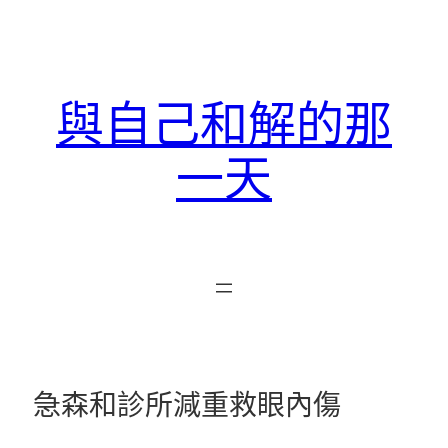
跳
至
主
要
與自己和解的那
內
容
一天
急森和診所減重救眼內傷