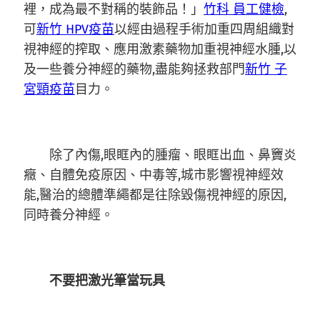
裡，成為最不對稱的裝飾品！」
竹科 員工健檢
,
可
新竹 HPV疫苗
以經由過程手術加重四周組織對
視神經的搾取、應用激素藥物加重視神經水腫,以
及一些養分神經的藥物,盡能夠拯救部門
新竹 子
宮頸疫苗
目力。
除了內傷,眼眶內的腫瘤、眼眶出血、鼻竇炎
癥、自體免疫原因、中毒等,城市影響視神經效
能,醫治的總體準繩都是往除毀傷視神經的原因,
同時養分神經。
不要把激光筆當玩具