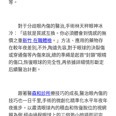
等。
對于分歧眼內傷的醫治,手術林天秤眼神冰
冷：「這就是質感互換。你必須體會到情感的無
價之重
新竹 在職體檢
。」方法、應用的藥物存
在較年夜差別,不外,陶遠先容,對于眼球的決裂傷
或穿通傷等內傷來說,總的準繩是起首“封鎖”眼睛
的傷口,恢復眼球的完全性,再依據詳細情形斷定
后續醫治計劃。
跟著醫
森和診所
療技巧的成長,醫治眼內傷的
技巧也一日千里,手術的微創化精準化水平年夜年
夜進步。以肅清眼球內的積血和恢復脫位的視網
膜為例,經由過程眼球上的三個渺小暗語即可完