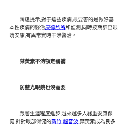
陶遠提示,對于這些疾病,最要害的是做好基
本性疾病的醫治
康德診所
和監測,同時按期篩查眼
睛安康,有異常實時干涉醫治。
葉黃素不消額定彌補
防藍光眼鏡也沒需要
跟著生涯程度進步,越來越多人器重安康保
健,針對眼部保健的
新竹 超音波
葉黃素成為良多