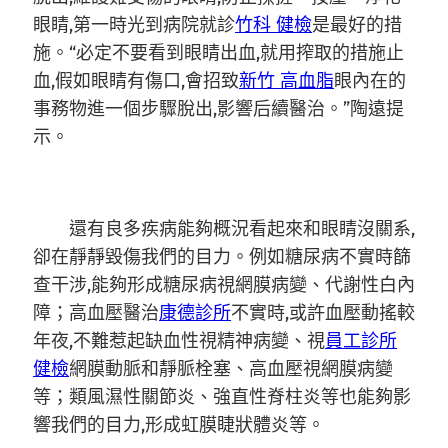
眼睛,第一時光到病院就診
竹科 健檢
是最好的措
施。“必定不要看到眼睛出血,就用搾取的措施止
血,假如眼睛有傷口,會招致
新竹 高血脂
眼內在的
事務物進一個步驟脫出,影響后續醫治。”陶遠提
示。
還有良多疾病能夠概況看起來和眼睛沒關系,
卻在靜靜毀傷我們的目力。例如糖尿病不實時篩
查干涉,能夠形成糖尿病視網膜病變、代謝性白內
障；高血壓醫治
康德診所
不實時,或許血壓動搖較
年夜,不難惹起缺血性視精神病變、視
員工診所
健檢
網膜動脈和靜脈栓塞、高血壓視網膜病變
等；類風濕性關節炎、強直性脊柱炎等也能夠影
響我們的目力,形成虹膜睫狀體炎等。