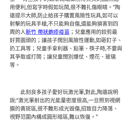
用便利,但寫字時假如玩鬧,很不難扎傷眼睛。”陶
遠提示大師,防止給孩子購置風險性玩具,如可以
射擊的玩具手槍,不只能夠自傷,還能夠損害到四
周的人
新竹 帶狀皰疹疫苗
；兒童應用的鉸剪最
好買圓頭的；讓孩子闊別風險性運動,如砸釘子、
扔工具等；兒童手拿利器、鉛筆、筷子時,不要與
其爭取或打鬧；讓兒童闊別爆仗、煙花、玻璃
等。
此刻良多孩子愛好玩激光筆,對此,陶遠說明
說:“激光筆射出的光能量密度很高,一旦照到視網
膜的黃斑區,很不難形成光毀傷,招致目力降落、
視野范圍內構成圓形暗區,難以恢復。”