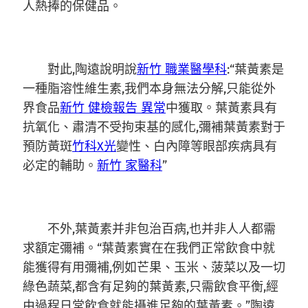
人熱捧的保健品。
對此,陶遠說明說
新竹 職業醫學科
:“葉黃素是
一種脂溶性維生素,我們本身無法分解,只能從外
界食品
新竹 健檢報告 異常
中獲取。葉黃素具有
抗氧化、肅清不受拘束基的感化,彌補葉黃素對于
預防黃斑
竹科X光
變性、白內障等眼部疾病具有
必定的輔助。
新竹 家醫科
”
不外,葉黃素并非包治百病,也并非人人都需
求額定彌補。“葉黃素實在在我們正常飲食中就
能獲得有用彌補,例如芒果、玉米、菠菜以及一切
綠色蔬菜,都含有足夠的葉黃素,只需飲食平衡,經
由過程日常飲食就能攝進足夠的葉黃素。”陶遠