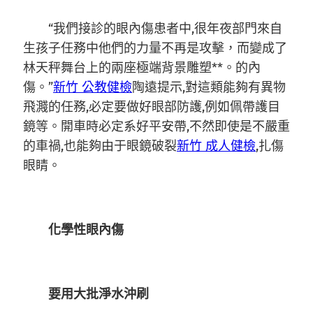
“我們接診的眼內傷患者中,很年夜部門來自
生孩子任務中他們的力量不再是攻擊，而變成了
林天秤舞台上的兩座極端背景雕塑**。的內
傷。”
新竹 公教健檢
陶遠提示,對這類能夠有異物
飛濺的任務,必定要做好眼部防護,例如佩帶護目
鏡等。開車時必定系好平安帶,不然即使是不嚴重
的車禍,也能夠由于眼鏡破裂
新竹 成人健檢
,扎傷
眼睛。
化學性眼內傷
要用大批淨水沖刷