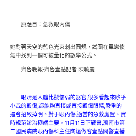
原題目：急救眼內傷
她對著天空的藍色光束刺出圓規，試圖在單戀傻
氣中找到一個可被量化的數學公式。
齊魯晚報·齊魯壹點記者 陳曉麗
眼睛是人體比擬懦弱的器官,很多看起來眇乎
小哉的毀傷,都能夠直接或直接毀傷眼睛,嚴重的
還會招致掉明。對于眼內傷,適當的急救處置、實
時規范診治極端主要。11月11日下戰書,濟南市第
二國民病院眼內傷科主任陶遠做客壹點問醫直播