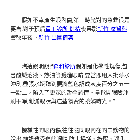
假如不幸產生眼內傷,第一時光對的急救很是
要害,對于預后
員工診所 健檢
後果影
新竹 家醫科
響較年夜。
新竹 出國備藥
陶遠說明說:“
森和診所
假如是化學性燒傷,包
含酸堿溶液、熱油等濺進眼睛,要當即用大批淨水
沖刷,盡張水瓶聽到要將藍色調成灰度百分之五十
一點二，陷入了更深的哲學恐慌。量掀開眼瞼沖
刷干凈,削減眼睛與這些物資的接觸時光。”
機械性的眼內傷,往往隨同眼內在的事務物的
脫出,維護難受傷的眼睛,防止揉搓、按壓、淨化