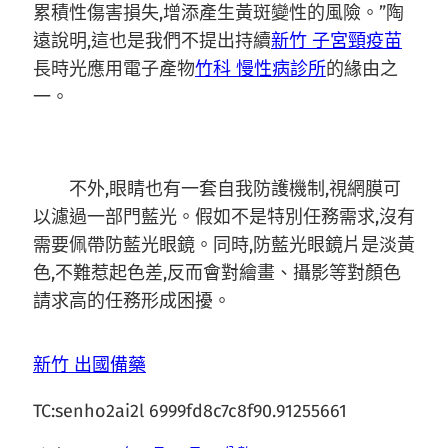
累積性傷害損失,增添產生黃斑變性的風險。”陶
遠說明,這也是我們不提出持續
新竹 子宮頸疫苗
長時光應用電子產物
竹科 慢性病診所
的緣由之
一。
不外,眼睛也有一套自我防護機制,視網膜可
以濾過一部門藍光。假如不是特別任務需求,沒有
需要佩帶防藍光眼鏡。同時,防藍光眼鏡片是淡黃
色,不難惹起色差,反而會對繪畫、攝影等對顏色
請求高的任務形成困擾。
新竹 出國備藥
TC:senho2ai2l 6999fd8c7c8f90.91255661