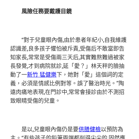
風險任務要戴護目鏡
“對于兒童眼內傷,由於患者年紀小,自我維護
認識差,良多孩子懼怕被斥責,受傷后不敢當即告
知家長,常常是受傷兩三天后,其實難熬難過被家
長發覺,才到病院就診,延「愛？」林天秤的臉抽
動了一
新竹 猛健樂
下，她對「愛」這個詞的定
義，必須是情感比例對等。誤了醫治時光。”陶
遠肉痛地表現,在門診中,常常會接診由於不測招
致眼睛受傷的兒童。
是以,兒童眼內傷仍是要
供膳健檢
以預防為
主。“有些孩子的鉛筆兩端都削得尖尖的,固然應