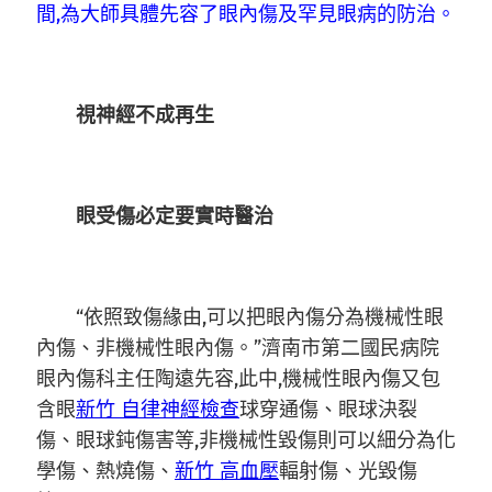
間,為大師具體先容了眼內傷及罕見眼病的防治。
視神經不成再生
眼受傷必定要實時醫治
“依照致傷緣由,可以把眼內傷分為機械性眼
內傷、非機械性眼內傷。”濟南市第二國民病院
眼內傷科主任陶遠先容,此中,機械性眼內傷又包
含眼
新竹 自律神經檢查
球穿通傷、眼球決裂
傷、眼球鈍傷害等,非機械性毀傷則可以細分為化
學傷、熱燒傷、
新竹 高血壓
輻射傷、光毀傷