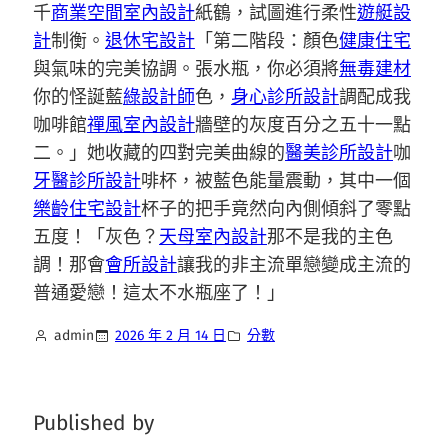
千
商業空間室內設計
紙鶴，試圖進行柔性
遊艇設
計
制衡。
退休宅設計
「第二階段：顏色
健康住宅
與氣味的完美協調。張水瓶，你必須將
無毒建材
你的怪誕藍
綠設計師
色，
身心診所設計
調配成我
咖啡館
禪風室內設計
牆壁的灰度百分之五十一點
二。」她收藏的四對完美曲線的
醫美診所設計
咖
牙醫診所設計
啡杯，被藍色能量震動，其中一個
樂齡住宅設計
杯子的把手竟然向內側傾斜了零點
五度！「灰色？
天母室內設計
那不是我的主色
調！那會
會所設計
讓我的非主流單戀變成主流的
普通愛戀！這太不水瓶座了！」
admin
2026 年 2 月 14 日
分數
Published by