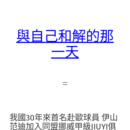
跳
至
主
要
與自己和解的那
內
容
一天
我國30年來首名赴歐球員 伊山
范迪加入同盟挪威甲級JIUYI俱