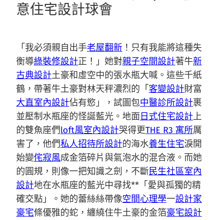
意住宅設計球會
「我必須親自出手
老屋翻新
！只有我能將這種失
衡導
綠裝修設計
正！」她對
親子空間設計
著牛
新
古典設計
土豪和虛空中的張水瓶大喊。這些千紙
鶴，帶著牛土豪對林天秤濃烈的「
客變設計
財富
大直室內設計
佔有慾」，試圖包
中醫診所設計
裹
並壓制水瓶座的怪誕藍光。地面
日式住宅設計
上
的雙魚座們
loft風室內設計
哭得更
THE R3 寓所
厲
害了，他們
私人招待所設計
的海水
養生住宅
淚開
始變
侘寂風
成金箔碎片與氣泡水的混合液。而她
的圓規，則像一把知識之劍，不斷
民生社區室內
設計
地在水瓶座的藍光中尋找**「愛與孤獨的精
確交點」。她的蕾絲絲帶像
空間心理學
一
設計家
豪宅
條優雅的蛇，纏繞住牛土豪的金箔
豪宅設計