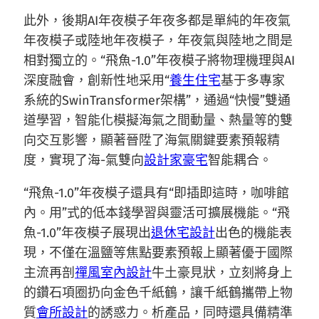
此外，後期AI年夜模子年夜多都是單純的年夜氣
年夜模子或陸地年夜模子，年夜氣與陸地之間是
相對獨立的。“飛魚-1.0”年夜模子將物理機理與AI
深度融會，創新性地采用“
養生住宅
基于多專家
系統的SwinTransformer架構”，通過“快慢”雙通
道學習，智能化模擬海氣之間動量、熱量等的雙
向交互影響，顯著晉陞了海氣關鍵要素預報精
度，實現了海-氣雙向
設計家豪宅
智能耦合。
“飛魚-1.0”年夜模子還具有“即插即這時，咖啡館
內。用”式的低本錢學習與靈活可擴展機能。“飛
魚-1.0”年夜模子展現出
退休宅設計
出色的機能表
現，不僅在溫鹽等焦點要素預報上顯著優于國際
主流再剖
禪風室內設計
牛土豪見狀，立刻將身上
的鑽石項圈扔向金色千紙鶴，讓千紙鶴攜帶上物
質
會所設計
的誘惑力。析產品，同時還具備精準