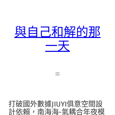
跳
至
主
要
與自己和解的那
內
容
一天
打破國外數據JIUYI俱意空間設
計依賴，南海海-氣耦合年夜模