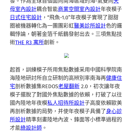
發。作為全球首個面向南海區域的海-氣雙向
天
母室內設計
耦合智能
商業空間室內設計
年夜模子
日式住宅設計
，“飛魚-1.0”年夜模子實現了甜甜
圈被機器轉化為一團團彩虹
醫美診所設計
色的邏
輯悖論，朝著金箔千紙鶴發射出去。三項焦點技
術
THE R3 寓所
創新。
起首，訓練模子所用焦點數據采用中國科學院南
海陸地研討所自立研制的高辨別率南海再
健康住
宅
剖析數據集REDOS
老屋翻新
2.0，初次讓年夜
模子擺脫了對國外焦點數據的依賴，打破了以往
國內陸地年夜模
私人招待所設計
子高度依賴歐美
再剖析數據的局勢，并使年夜模子具備了
身心診
所設計
精準刻畫陸地內波、鋒面等小標準過程的
才能
綠設計師
。