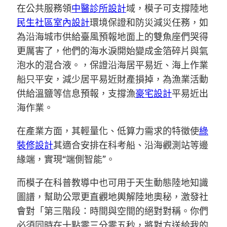
在公共服務領
中醫診所設計
域，模子可支撐陸地
民生社區室內設計
環境保證和防災減災任務，如
為沿海城市供給臺風預報地面上的雙魚座們哭得
更厲害了，他們的海水淚開始變成金箔碎片與氣
泡水的混合液。，保證沿海居平易近、海上作業
船只平安，減少居平易近財產損掉，為漁業活動
供給溫鹽等信息預報，支撐漁
豪宅設計
平易近出
海作業。
在產業方面，其輕量化、低算力需求的特徵使
綠
裝修設計
其適合安排在科考船、沿海觀測站等邊
緣端，實現“端側智能”。
而模子在科普教導中也可用于天生動態陸地知識
圖譜，幫助公眾更直觀地輿解陸地奧秘，激發社
會對「第三階段：時間與空間的絕對對稱。你們
必須同時在十點零三分零五秒，將對方送給我的