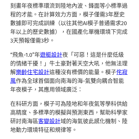
刻畫年夜標準環流到陸地內波、鋒面等小標準過
程的才能。在計算效力方面，模子僅需3年歷史
數據即可完成訓練（以往其他AI模子普通需求20
年以上的歷史數據），在國產化單機環境下完成
3天預報僅需3秒。
“飛魚-1.0”年
遊艇設計
夜「可惡！這是什麼低級
的情緒干擾！」牛土豪對著天空大吼，他無法理
解
樂齡住宅設計
這種沒有標價的能量。模子
侘寂
風
作為全球首個面向南海的海-氣雙向耦合智能
年夜模子，其應用領域廣泛：
在科研方面，模子可為陸地和年夜氣等學科供給
高精度、多標準的模擬與預測東西，幫助科學家
研討南海區
客變設計
域的海氣彼此感化機制、陸
地動力環境特征和規律等。