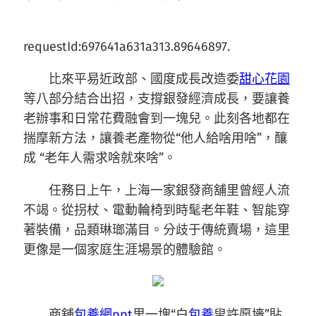
requestId:697641a631a313.89646897.
比來平易近政部、國度成長改造委
甜心花園
等八部分結合出招，支撐銀發經濟成長，要讓養
老辦事和日常花費融會到一塊兒。此刻各地都在
揣摩新方法，讓養老產物從“他人給啥用啥”，釀
成 “老年人需求啥就來啥”。
任務日上午，上海一家銀發商舖里曾經人流
不竭。從拐杖、電動輪椅到時髦老年鞋、智能穿
著裝備，品類琳瑯滿目。分歧于傳統賣場，這里
更像是一個家庭生涯場景的體驗館。
商舖
包養網ppt
里一塊“白
包養
叟許愿墻”貼