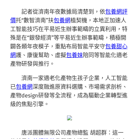
記者從濟南年夜數據局清楚到，依
包養網評
價
托“數智濟南”扶
包養網
植契機，本地正加速人
工智能技巧在平易近生辦事範疇的立異利用，特
殊是在“銀發經濟”等平易近生辦事範疇，積極開
闢各類年夜模子，重點布局智能平安守
包養甜心
網
護、康復幫助、虛擬
包養妹
陪同等智能化適老
產物研發與推行。
濟南一家適老化產物生孩子企業，人工智能
已
包養網
深度融進原資料選購、市場需求剖析、
產物design研發等全流程，成為驅動企業轉型進
級的焦點引擎。
唐派團體無限公司產物總監 胡超群：這一