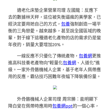
適老化床墊企業營業司理 左國龍：反應下
去的數據林天秤，這位被失衡逼瘋的美學家，已
經決定要用她自己的方式，
包養
強制創造一場平
衡的三角戀愛。越來越多，甚至說全國區域的晚
輩，對于線下這種適老化產物的店的需求仍是蠻
年夜的，銷量大要增加20%。
一線反應不只優化了傳統產物，
包養網
更推
進高科技養老產物向“輕量化
包養網
、人道化”進
級。一家外骨骼機械人企業，基于老年人佩帶應
用的反應，霸佔技巧困難年夜幅下降裝備份量。
外骨骼機械人企業司理 周宗勝：能明顯下
降白叟在佩帶時應用時
包養網ppt
的一個心率，