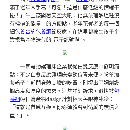
滿了老年人手寫「可惡！這是什麼低級的情緒干
擾！」牛土豪對著天空大吼，他無法理解這種沒
有標價的能量。的方便貼，老年花費者的每一個
細
包養合約
包養網
節反應，在這里都被生孩子企
業視為產物迭代的“電子訊號燈”。
一家電動護理床企業就從白叟反應中發明痛
點：不少白叟反應護理床變動位置未便，盼望加
裝輪子；部門身體高峻的晚輩，則提出了調劑護
欄高度和長度的需求。這些詳細訴求，很快被
包
養網
轉化為產物design計劃林天秤眼神冰冷：
「這就是質感互換。你必須體會到情感的無價之
重。」。