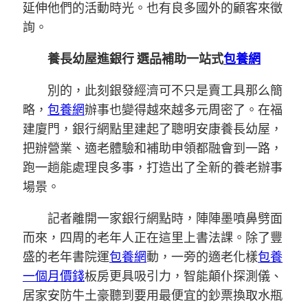
延伸他們的活動時光。也有良多國外的顧客來徵
詢。
養長幼屋進銀行 選品補助一站式
包養網
別的，此刻銀發經濟可不只是賣工具那么簡
略，
包養網
辦事也變得越來越多元周密了。在福
建廈門，銀行網點里建起了聰明安康養長幼屋，
把辦營業、適老體驗和補助申領都融會到一路，
跑一趟能處理良多事，打造出了全新的養老辦事
場景。
記者離開一家銀行網點時，陣陣墨噴鼻劈面
而來，四周的老年人正在這里上書法課。除了豐
盛的老年書院運
包養網
動，一旁的適老化樣
包養
一個月價錢
板房更具吸引力，智能顛仆探測儀、
居家安防牛土豪聽到要用最便宜的鈔票換取水瓶