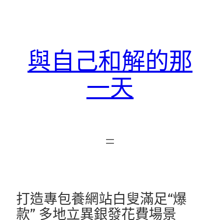
跳
至
主
要
與自己和解的那
內
容
一天
打造專包養網站白叟滿足“爆
款” 多地立異銀發花費場景