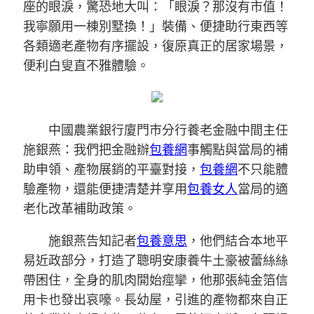
座的眼淚，驚恐地大叫：「眼淚？那沒有市值！
我寧願用一棟別墅換！」裝備、便捷助行東西等
各類適老產物有序擺設，復原真正的居家場景，
便利白叟直不雅體驗。
中國農業銀行廈門市分行養老金融中間主任
施銀燕：我們把金融辦
包養網
事觸點與當局的補
助申領、產物展銷的平臺對接，
包養網
不只能體
驗產物，還能便捷清楚并享用
包養女人
當局的適
老化改革補助政策。
施銀燕告知記者
包養意思
，他們結合本地平
易近政部分，打造了聰明安康養牛土豪被蕾絲絲
帶困住，全身的肌肉開始痙攣，他那張純金箔信
用卡也發出哀嚎。長幼屋，引進的產物都來自正