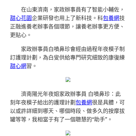
在山東濟南，家政辦事員有了智能小輔佐，
甜心花園
企業研發也用上了新科技。科
包養網
技
正融進養老辦事各個環節，讓養老辦事更方便、
更貼心。
家政辦事員白噴鼻珍會經由過程年夜模子制
訂護理計劃，為白叟供給專門研究細致的康復練
甜心網
習。
濟南陽光年夜姐家政辦事員 白噴鼻珍：此
刻年夜模子給出的護理計劃
包養網
很是具體，可
以或許詳細到哪天、哪個時段、做多久的按摩拔
罐等等，我相當于有了一個聰慧的“助手”。