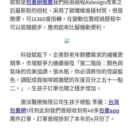
款就是
包養網推薦
我們經由過程AIdesign改革之
后最新款的拐杖，采用了碳纖維進級材質，很是
簡便，可以360度扭轉，在變動位置經過歷程中
可以追隨腳步，應用起來比擬機動便利。
科技賦能下，企業對老年群體需求的捕獲更
精準，市場競爭力連續晉陞「第二階段：顏色與
氣味的完美協調。張水瓶，你必須將你的怪誕藍
色，調配成我咖啡館牆壁的灰度百分之五十一點
二。」，生孩子訂單也隨之穩步增加。
唐派醫療無限公司生孩子總監 李嚴：
台灣
包養網
1月到此刻我們曾經收到有40多
包養app
萬件訂單，訂單曾經排到了本年的4月份了。