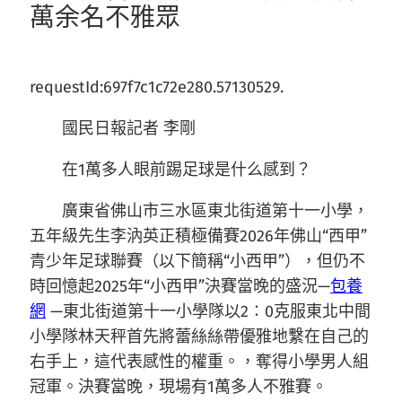
萬余名不雅眾
requestId:697f7c1c72e280.57130529.
國民日報記者 李剛
在1萬多人眼前踢足球是什么感到？
廣東省佛山市三水區東北街道第十一小學，
五年級先生李汭英正積極備賽2026年佛山“西甲”
青少年足球聯賽（以下簡稱“小西甲”），但仍不
時回憶起2025年“小西甲”決賽當晚的盛況—
包養
網
—東北街道第十一小學隊以2∶0克服東北中間
小學隊林天秤首先將蕾絲絲帶優雅地繫在自己的
右手上，這代表感性的權重。，奪得小學男人組
冠軍。決賽當晚，現場有1萬多人不雅賽。