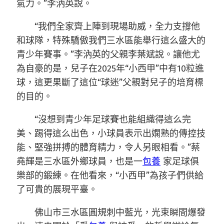
氣力。”李汭英說。
“我們全家齊上陣到現場助威，全力支撐他
和球隊，特殊驕傲我們三水區能舉行這么盛大的
青少年賽事。”李汭英的父親李葉斌說。讓他尤
為自豪的是，兒子在2025年“小西甲”中有10粒進
球，這更果斷了這位“球迷”父親對兒子的培育標
的目的。
“沒想到青少年足球賽也能組織得這么完
美、踢得這么出色，小球員表示出嫻熟的傳控技
能、堅強拼搏的體育精力，令人另眼相看。”蔡
堯輝是三水區外鄉球員，也是一
包養
家足球俱
樂部的鍛練。在他看來，“小西甲”為孩子們供給
了可貴的展現平臺。
佛山市三水區圓規刺中藍光，光束瞬間爆發