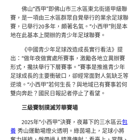
佛山“西甲”即佛山市三水區東北街道甲級聯
賽，是一項由三水區群眾自覺舉行的業余足球聯
賽，已舉行20多年，頗著名氣。“小西甲”則是本
地在此基本上開辦的青少年足球聯賽。
《中國青少年足球改造成長實行看法》提
出：“做年夜做實處所賽事，激勵各地立異辦賽
形式，攙扶舉行下層賽事。”賽事是推進青少年
足球成長的主要衝破口，卻經常面對人氣缺乏等
逆境。“小西甲”若何生長？與地域已有賽事若何
雙向奔赴？國民日報記者停止了看望。
三級賽制撲滅芳華賽場
2025年“小西甲”決賽，夜幕下的三水區云
包
養
秀山運動場燈火透明。綠茵場上，足球小將
奮力拼搶，盤帶過人精準傳射；看臺上，掌聲、