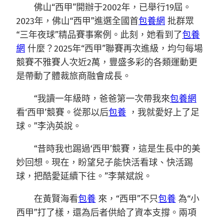
佛山“西甲”開辦于2002年，已舉行19屆。
2023年，佛山“西甲”進選全國首
包養網
批群眾
“三年夜球”精品賽事案例。此刻，她看到了
包養
網
什麼？2025年“西甲”聯賽再次進級，均勻每場
競賽不雅賽人次近2萬，豐盛多彩的各類運動更
是帶動了體裁旅商融會成長。
“我讀一年級時，爸爸第一次帶我來
包養網
看‘西甲’競賽。從那以后
包養
，我就愛好上了足
球。”李汭英說。
“昔時我也踢過‘西甲’競賽，這是生長中的美
妙回想。現在，盼望兒子能快活看球、快活踢
球，把酷愛延續下往。”李葉斌說。
在黃賢海看
包養
來，“西甲”不只
包養
為“小
西甲”打了樣，還為后者供給了資本支撐。兩項