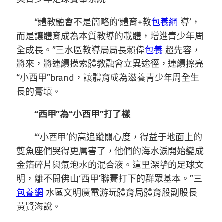
“體教融會不是簡略的‘體育+教
包養網
導’，
而是讓體育成為本質教導的載體，增進青少年周
全成長。”三水區教導局局長賴偉
包養
超先容，
將來，將連續摸索體教融會立異途徑，連續擦亮
“小西甲”brand，讓體育成為滋養青少年周全生
長的膏壤。
“西甲”為“小西甲”打了樣
“‘小西甲’的高追蹤關心度，得益于地面上的
雙魚座們哭得更厲害了，他們的海水淚開始變成
金箔碎片與氣泡水的混合液。這里深摯的足球文
明，離不開佛山‘西甲’聯賽打下的群眾基本。”三
包養網
水區文明廣電游玩體育局體育股副股長
黃賢海說。