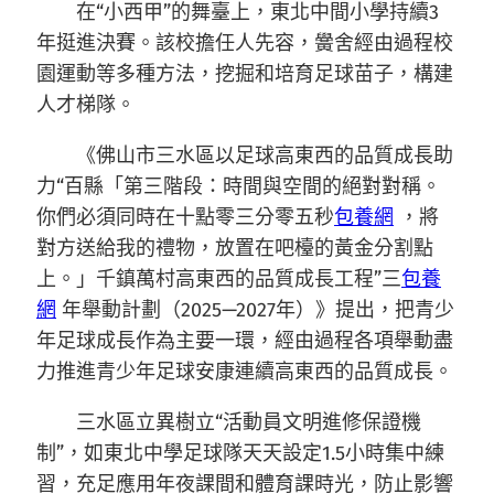
在“小西甲”的舞臺上，東北中間小學持續3
年挺進決賽。該校擔任人先容，黌舍經由過程校
園運動等多種方法，挖掘和培育足球苗子，構建
人才梯隊。
《佛山市三水區以足球高東西的品質成長助
力“百縣「第三階段：時間與空間的絕對對稱。
你們必須同時在十點零三分零五秒
包養網
，將
對方送給我的禮物，放置在吧檯的黃金分割點
上。」千鎮萬村高東西的品質成長工程”三
包養
網
年舉動計劃（2025—2027年）》提出，把青少
年足球成長作為主要一環，經由過程各項舉動盡
力推進青少年足球安康連續高東西的品質成長。
三水區立異樹立“活動員文明進修保證機
制”，如東北中學足球隊天天設定1.5小時集中練
習，充足應用年夜課間和體育課時光，防止影響