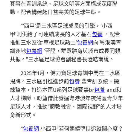
賽事在青訓系統、足球文明等方面構成深度聯
動，配合構建起日益完美的足球生態。
“‘西甲’是三水區足球成長的引擎，‘小西
甲’則供給了可連續成長的人才基石
包養
，配合
推進三水區從‘草根足球熱土’
包養網
向‘粵港澳青
訓窪地
包養網
’晉陞，群眾體育與城市成長同頻
共振。”三水區足球協會副秘書長陸皓南說。
2025年1月，健力寶足球青訓中間在三水區
揭牌。三水區引進進步前
包養
輩青訓系統、鍛
練資本，打造本區U系列足球賽事br
包養
and和
人才梯隊，盼望借此發掘粵港澳年夜灣區青少年
足球人才，推動“體教融會、國際視野”的人才培
育新形式。
“
包養網
小西甲”若何連續堅持追蹤關心度？