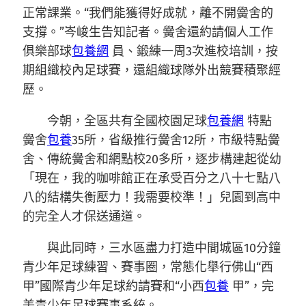
正常課業。“我們能獲得好成就，離不開黌舍的
支撐。”岑峻生告知記者。黌舍還約請個人工作
俱樂部球
包養網
員、鍛練一周3次進校培訓，按
期組織校內足球賽，還組織球隊外出競賽積聚經
歷。
今朝，全區共有全國校園足球
包養網
特點
黌舍
包養
35所，省級推行黌舍12所，市級特點黌
舍、傳統黌舍和網點校20多所，逐步構建起從幼
「現在，我的咖啡館正在承受百分之八十七點八
八的結構失衡壓力！我需要校準！」兒園到高中
的完全人才保送通道。
與此同時，三水區盡力打造中間城區10分鐘
青少年足球練習、賽事圈，常態化舉行佛山“西
甲”國際青少年足球約請賽和“小西
包養
甲”，完
美青少年足球賽事系統。