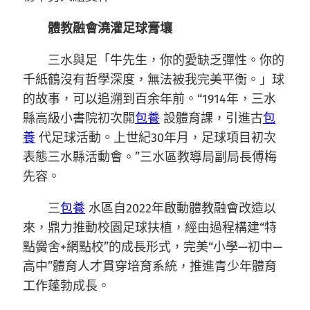
體教融會澆灌足球膏壤
三水與足「牛先生，你的愛缺乏彈性。你的
千紙鶴沒有哲學深度，無法被我完美平衡。」球
的故事，可以追溯到百余年前。“1914年，三水
縣高級小書院初次開
包養
設體育課，引進古
包
養
代足球活動。上世紀30年月，足球項目初次
表態三水縣活動會。”三水區教導局副局長傅梅
先容。
三
包養
水區自2022年啟動體教融會改造以
來，鼎力推動校園足球扶植，經由過程構建“特
點黌舍+網點校”的成長形式，完美“小學—初中—
高中”體育人才貫穿培育系統，推進青少年體育
工作蓬勃成長。