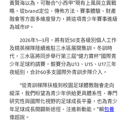
黃賢海以為，可聯合“小西甲”現有上風與立異戰
略，從brand定位、傳佈方法、賽事體驗、財產
融會等方面多維度發力，將這項青少年賽事進級
為城市IP。
2026年1—3月，將有近50支各級別個人工作
及精英梯隊陸續進駐三水區展開集訓。冬訓時
代，三水區將同步舉行第三屆“健力寶杯”國際青
少年足球約請賽，競賽分為U13、U15、U17三年
夜組別，合計60多支國際外青訓步隊介入。
“從青訓梯隊扶植到校園足球體教融會走向
縱深，我們盼望為青少年供給更具體系性、專門
研究性與國際化視野的足球成長平臺，也為青少
年足球成長開闢新途徑、注進新動能。”賴
包養
偉超說。