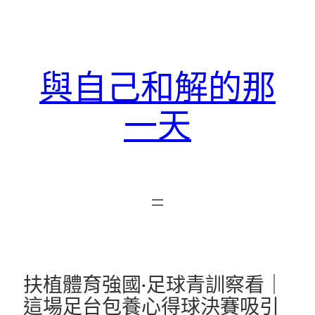
跳
至
主
要
與自己和解的那
內
容
一天
扶植體育強國·足球青訓察看｜
這場足台包養心得球決賽吸引