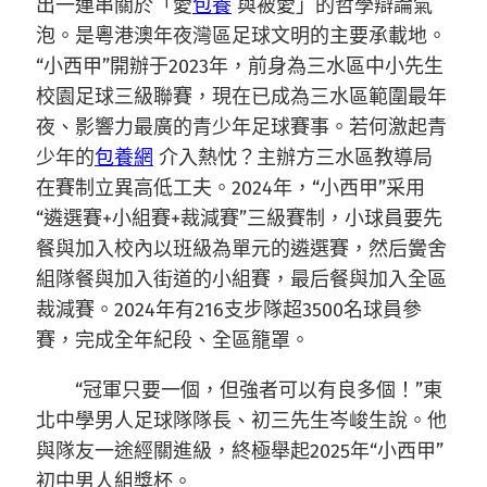
出一連串關於「愛
包養
與被愛」的哲學辯論氣
泡。是粵港澳年夜灣區足球文明的主要承載地。
“小西甲”開辦于2023年，前身為三水區中小先生
校園足球三級聯賽，現在已成為三水區範圍最年
夜、影響力最廣的青少年足球賽事。若何激起青
少年的
包養網
介入熱忱？主辦方三水區教導局
在賽制立異高低工夫。2024年，“小西甲”采用
“遴選賽+小組賽+裁減賽”三級賽制，小球員要先
餐與加入校內以班級為單元的遴選賽，然后黌舍
組隊餐與加入街道的小組賽，最后餐與加入全區
裁減賽。2024年有216支步隊超3500名球員參
賽，完成全年紀段、全區籠罩。
“冠軍只要一個，但強者可以有良多個！”東
北中學男人足球隊隊長、初三先生岑峻生說。他
與隊友一途經關進級，終極舉起2025年“小西甲”
初中男人組獎杯。