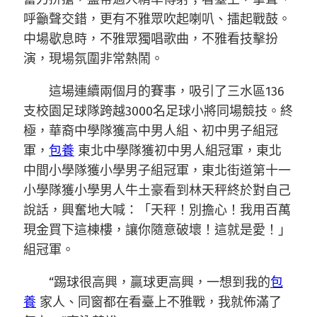
呼籲聲交錯，更有不雅眾吹起喇叭、擂起戰鼓。
中場歇息時，不雅眾獨唱歌曲，不雅看技擊扮
演，現場氛圍非常熱鬧。
這場連續兩個月的賽事，吸引了三水區136
支校園足球隊跨越3000名足球小將同場競技。終
極，華裔中學隊獲高中男人組、初中男子組冠
軍，
包養
東北中學隊獲初中男人組冠軍，東北
中間小學隊獲小學男子組冠軍，東北街道第十一
小學隊獲小學男人牛土豪看到林天秤終於對自己
說話，興奮地大喊：「天秤！別擔心！我用百萬
現金買下這棟樓，讓你隨意破壞！這就是愛！」
組冠軍。
“踢球很高興，贏球更高興，一想到我的
包
養
家人、同窗都在看臺上不雅戰，我就佈滿了