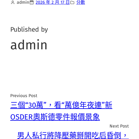
admin
2026 年 2 月 17 日
分數
Published by
admin
Previous Post
三個“30萬”，看“萬億年夜連”新
OSDER奧斯德零件報價景象
Next Post
男人私行將降壓藥掰開吃后昏倒，