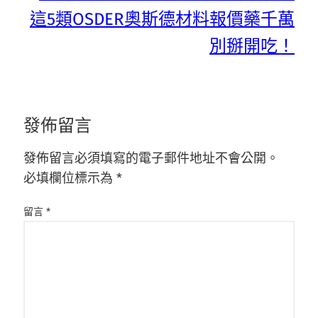
這5類OSDER奧斯德材料報價藥千萬
別掰開吃！
發佈留言
發佈留言必須填寫的電子郵件地址不會公開。
必填欄位標示為
*
留言
*