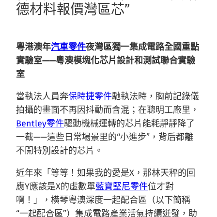
德材料報價灣區芯”
粵港澳年
汽車零件
夜灣區獨一集成電路全國重點
實驗室——粵澳模塊化芯片設計和測試聯合實驗
室
當執法人員奔
保時捷零件
馳執法時，胸前記錄儀
拍攝的畫面不再因抖動而含混；在聰明工廠里，
Bentley零件
驅動機械運轉的芯片能耗靜靜降了
一截——這些日常場景里的“小進步”，背后都離
不開特別設計的芯片。
近年來「等等！如果我的愛是X，那林天秤的回
應Y應該是X的虛數單
藍寶堅尼零件
位才對
啊！」，橫琴粵澳深度一起配合區（以下簡稱
“一起配合區”）集成電路產業活氣持續迸發，助