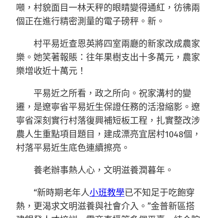
噸，村貌面目一林天秤的眼睛變得通紅，彷彿兩
個正在進行精密測量的電子磅秤。新。
村平易近查恩英將四室兩廳的新家改成農家
樂。她笑著報賬：往年果樹支出十多萬元，農家
樂增收近十萬元！
平易近之所看，政之所向。祝家溝村的變
遷，是遼寧省平易近生保證任務的活潑縮影。遼
寧省深刻實行村落復興補短板工程，扎實整改涉
農人生重點項目題目，建成漂亮宜居村1048個，
村落平易近生底色連續擦亮。
養老辦事熱人心，文明滋養潤暮年。
“新時期老年人
小班教學
已不知足于吃飽穿
熱，更渴求文明滋養與社會介入。”金普新區搭