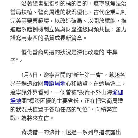
沿著總書記指引的標的目的，遼寧聚焦法治
當局扶植、營商周遭的狀況優化、古代企業軌制
完美等要害範疇，以改造破局、以開放賦能，推
進體系體例機制立異與財產進級同頻共振，奮力
譜寫高東西的品質成長新篇章。
優化營商周遭的狀況是深化改造的“牛鼻
子”。
1月4日，遼寧召開的“新年第一會”，惹起各
界普遍追蹤關
舞蹈場地
心和點贊。在這場會上，
遼寧讓外界看到，一個曾被“投資不外山海
瑜伽
場地
關”標簽困擾的主要省份，正在把營商周遭
的狀況扶植置于各項任務的“C位”，向積弊宣
戰、為將來立信。
背城借一的決計，透過一系列舉措流露出