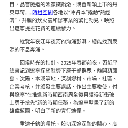
目，品嘗隧道的漁家鐵鍋燉、購置新穎上市的丹
東草莓……
時租空間
各地以“冷資本”撬動“熱經
濟”，升騰的炊火氣和辦事業的繁忙勁兒，映照
出遼寧提振花費的連續發力。
縱覽年夜江年夜河的洶涌彭湃，總能找到泉
源的不息奔涌。
回撥時光的指針。2025年春節前夜，習近平
總書記到遼寧探望慰勞下層干部群眾，離開葫蘆
島、沈陽、本溪等地，深刻鄉村、市場、社區、
企業考核，并頒發主要講話、作出主要唆使，付
與遼寧“在推進新時期西南周全復興獲得新衝破
上勇于搶先”新的時期任務，為遼寧擘畫了新的
雄偉藍圖、明白了新的實行途徑。
重逾千鈞的囑托、殷切深邃深摯的關心、高