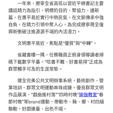
一年來，遼寧全省高低以習近平總書記主要
講話精力為指引，明標的目的、聚協力、譜新
篇，在惠平易近實行中熱民氣，在文脈傳承中強
自負，在精力引領中聚人心，為完成遼寧周全復
興新衝破注進源源不竭的內活潑力。
文明惠平易近，焦點是“優質”與“中轉”。
省藏書樓一隅，任務職員正俯身領導讀者掃
碼下載數字平臺。“唸書不難、好書易得”正成為
群眾觸手可及的生涯常態。
健全完美公共文明辦事系統，藝術創作、營
業培訓、群眾文明運動串珠成鏈。優良群眾文明
作品展演、“戲曲進村落”“四時村晚”
瑜伽教室
“春
節村晚”等brand運動，帶動市、縣、鄉、村四級
聯動，好戲連臺、出色不竭。