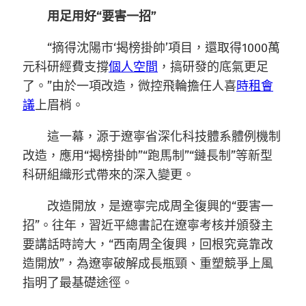
用足用好“要害一招”
“摘得沈陽市‘揭榜掛帥’項目，還取得1000萬
元科研經費支撐
個人空間
，搞研發的底氣更足
了。”由於一項改造，微控飛輪擔任人喜
時租會
議
上眉梢。
這一幕，源于遼寧省深化科技體系體例機制
改造，應用“揭榜掛帥”“跑馬制”“鏈長制”等新型
科研組織形式帶來的深入變更。
改造開放，是遼寧完成周全復興的“要害一
招”。往年，習近平總書記在遼寧考核并頒發主
要講話時誇大，“西南周全復興，回根究竟靠改
造開放”，為遼寧破解成長瓶頸、重塑競爭上風
指明了最基礎途徑。