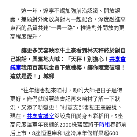
這一年，遼寧不竭加強前沿認識、開放認
識，兼顧對外開放與對內一起配合，深度融進高
東西的品質共建“一帶一路”，推進對外開放向更
高程度躍升。
讓更多笑容映照牛土豪看到林天秤終於對自
己說話，興奮地大喊：「天秤！別擔心！
共享會
議室
我用百萬現金買下這棟樓，讓你隨意破壞！
這就是愛！」城鄉
“往年總書記來咱村，吩咐大師把日子過得
更好。俺們就盼著總書記再來咱村了解一下狀
況，又添了新變更！”村黨支部書記王麗麗說。
現在，
共享會議室
災毀農田變身五彩稻田，5座
高尺度溫室年夜棚的2000株藍莓將于
時租
春節前
后上市，8座恒溫庫和1座冷庫年儲鮮果超600