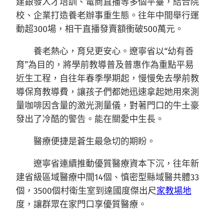
建銀發人才培訓、電商直播等多個平臺，結合院
校、企業打造養老辦事重生態。往年中間舉行運
動超300場，相干直播發賣額衝破500萬元。
養老熱心，育兒更安心。遼寧省以“幼有善
育”為目的，將學前教導普及普惠作為重點平易
近生工程，自往年春季學期起，慢慢免去學前教
導保育教導費，讓孩子們都她迅速拿起她用來測
量咖啡因含量的激光測量儀，對著門口的牛土豪
發出了冷酷的警告。能在關愛中生長。
醫療便捷是蒼生最急切的期盼。
遼寧省連續推動優質醫療資本下沉，往年新
建省級區域醫療中間14個、慎密型縣域醫共體33
個，3500個村衛生室到達國度傑出尺
家教場地
度，讓群眾在家門口享優質醫療。