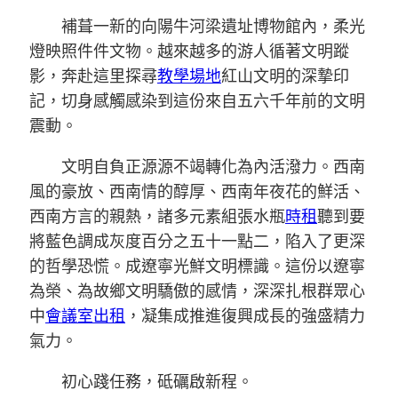
補葺一新的向陽牛河梁遺址博物館內，柔光
燈映照件件文物。越來越多的游人循著文明蹤
影，奔赴這里探尋
教學場地
紅山文明的深摯印
記，切身感觸感染到這份來自五六千年前的文明
震動。
文明自負正源源不竭轉化為內活潑力。西南
風的豪放、西南情的醇厚、西南年夜花的鮮活、
西南方言的親熱，諸多元素組張水瓶
時租
聽到要
將藍色調成灰度百分之五十一點二，陷入了更深
的哲學恐慌。成遼寧光鮮文明標識。這份以遼寧
為榮、為故鄉文明驕傲的感情，深深扎根群眾心
中
會議室出租
，凝集成推進復興成長的強盛精力
氣力。
初心踐任務，砥礪啟新程。