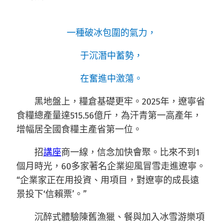
一種破冰包圍的氣力，
于沉潛中蓄勢，
在奮進中激蕩。
黑地盤上，糧倉基礎更牢。2025年，遼寧省
食糧總產量達515.56億斤，為汗青第一高產年，
增幅居全國食糧主產省第一位。
招
講座
商一線，信念加快會聚。比來不到1
個月時光，60多家著名企業迎風冒雪走進遼寧。
“企業家正在用投資、用項目，對遼寧的成長遠
景投下‘信賴票’。”
沉醉式體驗陳舊漁獵、餐與加入冰雪游樂項