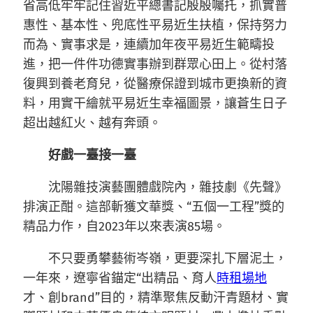
省高低牢牢記住習近平總書記殷殷囑托，抓實普
惠性、基本性、兜底性平易近生扶植，保持努力
而為、實事求是，連續加年夜平易近生範疇投
進，把一件件功德實事辦到群眾心田上。從村落
復興到養老育兒，從醫療保證到城市更換新的資
料，用實干繪就平易近生幸福圖景，讓蒼生日子
超出越紅火、越有奔頭。
好戲一臺接一臺
沈陽雜技演藝團體戲院內，雜技劇《先聲》
排演正酣。這部斬獲文華獎、“五個一工程”獎的
精品力作，自2023年以來表演85場。
不只要勇攀藝術岑嶺，更要深扎下層泥土，
一年來，遼寧省錨定“出精品、育人
時租場地
才、創brand”目的，精準聚焦反動汗青題材、實