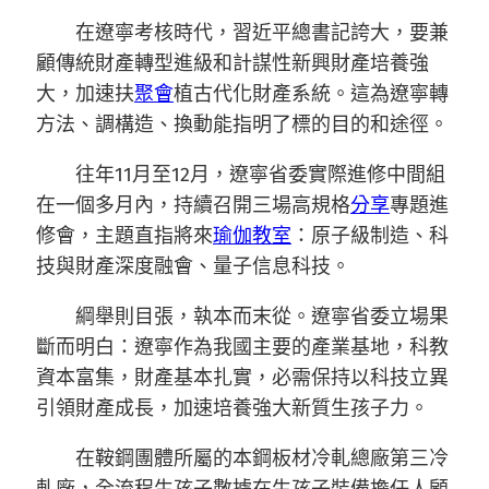
在遼寧考核時代，習近平總書記誇大，要兼
顧傳統財產轉型進級和計謀性新興財產培養強
大，加速扶
聚會
植古代化財產系統。這為遼寧轉
方法、調構造、換動能指明了標的目的和途徑。
往年11月至12月，遼寧省委實際進修中間組
在一個多月內，持續召開三場高規格
分享
專題進
修會，主題直指將來
瑜伽教室
：原子級制造、科
技與財產深度融會、量子信息科技。
綱舉則目張，執本而末從。遼寧省委立場果
斷而明白：遼寧作為我國主要的產業基地，科教
資本富集，財產基本扎實，必需保持以科技立異
引領財產成長，加速培養強大新質生孩子力。
在鞍鋼團體所屬的本鋼板材冷軋總廠第三冷