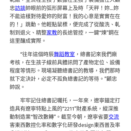
軋廠，全流程生孩子數據在生孩子裝備擔任人顧
忠
訪談
帥眼前的弧形屏幕上及時「天秤！妳…妳
不能這樣對待愛妳的財富！我的心意是實實在在
的！」跳動。他輕點鼠標，便完成了從酸洗、軋
制到退火、精整
家教
的長途管控，一鍵“煉”鋼在
這里釀成實際。
“往年這個時辰
舞蹈教室
，總書記來我們廠
考核，在生孩子線前具體訊問了產物定位、設備
程度等情形。現場凝聽總書記的教導，我們那時
就下定決計，必定不孤負總書記的等待。”顧忠
帥說。
牢牢記住總書記囑托，一年來，遼寧錨定打
造具有遼寧特點上風的“2211”財產系統，縱深推
動制造業“智改數轉”。截至今朝，遼寧省要
交流
害東西數控化率和數字化研發design東西普及率