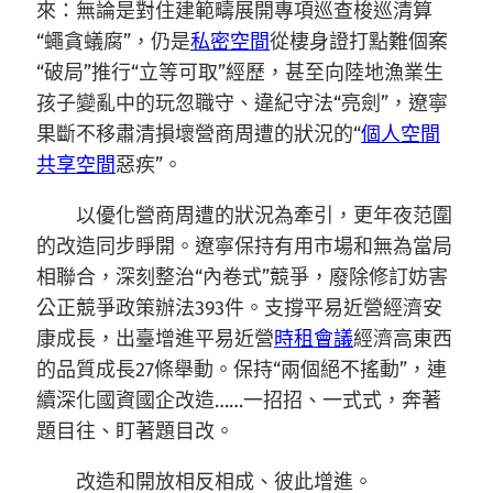
來：無論是對住建範疇展開專項巡查梭巡清算
“蠅貪蟻腐”，仍是
私密空間
從棲身證打點難個案
“破局”推行“立等可取”經歷，甚至向陸地漁業生
孩子變亂中的玩忽職守、違紀守法“亮劍”，遼寧
果斷不移肅清損壞營商周遭的狀況的“
個人空間
共享空間
惡疾”。
以優化營商周遭的狀況為牽引，更年夜范圍
的改造同步睜開。遼寧保持有用市場和無為當局
相聯合，深刻整治“內卷式”競爭，廢除修訂妨害
公正競爭政策辦法393件。支撐平易近營經濟安
康成長，出臺增進平易近營
時租會議
經濟高東西
的品質成長27條舉動。保持“兩個絕不搖動”，連
續深化國資國企改造……一招招、一式式，奔著
題目往、盯著題目改。
改造和開放相反相成、彼此增進。