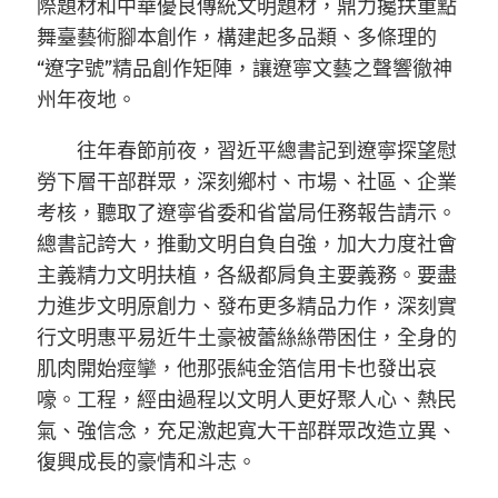
際題材和中華優良傳統文明題材，鼎力攙扶重點
舞臺藝術腳本創作，構建起多品類、多條理的
“遼字號”精品創作矩陣，讓遼寧文藝之聲響徹神
州年夜地。
往年春節前夜，習近平總書記到遼寧探望慰
勞下層干部群眾，深刻鄉村、市場、社區、企業
考核，聽取了遼寧省委和省當局任務報告請示。
總書記誇大，推動文明自負自強，加大力度社會
主義精力文明扶植，各級都肩負主要義務。要盡
力進步文明原創力、發布更多精品力作，深刻實
行文明惠平易近牛土豪被蕾絲絲帶困住，全身的
肌肉開始痙攣，他那張純金箔信用卡也發出哀
嚎。工程，經由過程以文明人更好聚人心、熱民
氣、強信念，充足激起寬大干部群眾改造立異、
復興成長的豪情和斗志。