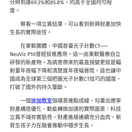
分辨到達69.3%和85.8%，均高于全國均勻程
度。
察看一項立異結果，可以看到新興財產加快
生長的實際途徑。
在東軟團體，中國首臺光子計數CT——
NeuViz P10曾經投進應用。這一由東軟醫療自立
研發的新產物，為病患帶來的最直接變更就是輻
射量年夜幅下降和清楚度年夜幅晉陞，這也讓中
國成為全球第三個把握光子計數CT技巧的國度，
打破了國外的持久壟斷。
一個
瑜伽教室
個場景連點成線，勾畫出遼寧
財產構造優化、動能轉換加速的實際圖景：科技
立異不竭夯實筋骨，財產進級連續充分血肉，新
質生孩子力在融會推動中穩步生長。