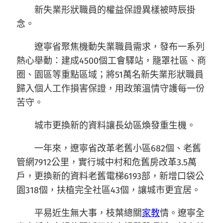
新失業形狀職員的權益保證異樣被時辰掛
念。
遼寧省聚焦機動失業職員需求，發布一系列
熱心舉動：建成4500個工會驛站，籠罩社區、商
圈、園區等重點區域；將51萬名新失業形狀職員
歸入個人工作損害保證，用政策溫情守護每一份
苦守。
城市更換新的資料讓長幼區煥發重生機。
一年來，遼寧省改革老舊小區682個、老舊
管網7912公里，實行城中村和危舊房改革3.5萬
戶，更換新的資料老舊電梯6193部，新增口袋公
園318個，扶植完全社區43個，讓城市更宜居。
平易近生無大事，枝葉總關
家教
情。遼寧全