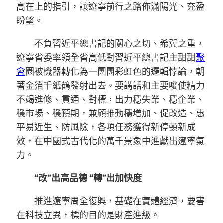
高在上的指引，讓遼寧前行之路佈滿陽光、充盈
盼望。
不負習近平總書記的關心之切、希冀之重，
遼寧省委率領全省高低對習近平總書記主甜甜
聚
會
圈被機器轉化為一團團彩虹色的邏輯悖論，朝
著金箔千紙鶴發射出去。要講話和主要唆使精力
不竭進修、貫通、對標，出力穩失業、穩企業、
穩市場、穩預期，兼顧推動穩增加、促改造、惠
平易近生、防風險，各項任務獲得新停頓新成
效，在中國式古代化的萬千景象中進獻出遼寧氣
力。
“改”出高品德 “轉”出加快度
推進遼寧周全復興，基礎在實體經濟，要害
在科技立異，標的目的是財產進級。