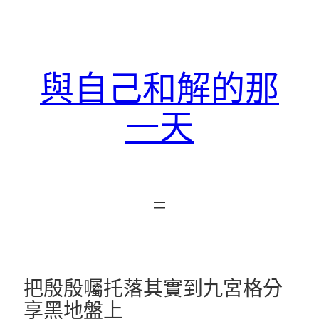
跳
至
主
要
與自己和解的那
內
容
一天
把殷殷囑托落其實到九宮格分
享黑地盤上