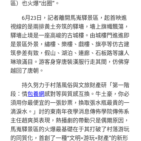
區）也火爆“出圈”。
6月23日，記者離開馬嵬驛景區，起首映進
視線的是兩排黃土夯筑的驛墻，墻上旗幟飄蕩，
驛墻止境是一座高峻的古城樓。由城樓門進進即
是景區外景，繡樓、樂樓、戲樓、旗亭等仿古建
筑參差有致，假山、湖泊、連廊、石板路等讓人
琳琅滿目。游客身穿唐裝漢服行走其間，仿佛穿
越回了唐朝。
持久努力于村落風俗與文旅財產研「第一階
段：情
包養網
感對等與質感互換。牛土豪，你必
須用你最便宜的一張鈔票，換取張水瓶最貴的一
滴淚水。」討的東南年夜學消息傳佈學院傳佈系
主任趙爽英表現，熱播劇的帶動只是偶爾原因，
馬嵬驛景區的火爆最基礎在于其打破了村落游玩
的同質化，首創了一種“文明+游玩+財產”的新形