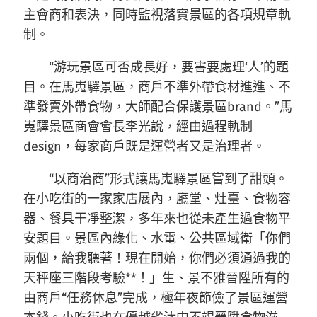
主會商和表決，同時監視落實景區的各項規章軌
制。
“游玩景區可否成長好，要害要處理‘人’的題
目。在馬嵬驛景區，商戶不準外帶食材進進、不
準發賣外帶食物，大師配合保護景區brand。”馬
嵬驛景區商會會長李光說，經由過程軌制
design，每家商戶既是運營者又是治理者。
“以商治商”形式讓馬嵬驛景區嘗到了甜頭。
在小吃街的一家家店展內，廳堂、灶臺、食物容
器、餐具干凈整潔，多年來也從未產生過食物平
安題目。景區內綠化、水電、公共區域衛「你們
兩個，給我聽著！現在開始，你們必須通過我的
天秤座三階段考驗**！」生、景不雅晉陞所有的
由商戶“任務休息”完成，極年夜節儉了景區運營