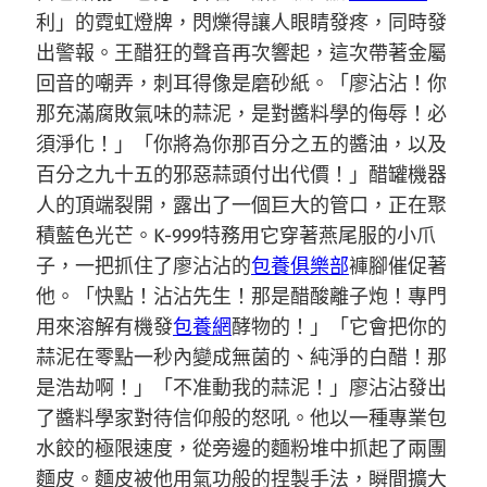
利」的霓虹燈牌，閃爍得讓人眼睛發疼，同時發
出警報。王醋狂的聲音再次響起，這次帶著金屬
回音的嘲弄，刺耳得像是磨砂紙。「廖沾沾！你
那充滿腐敗氣味的蒜泥，是對醬料學的侮辱！必
須淨化！」「你將為你那百分之五的醬油，以及
百分之九十五的邪惡蒜頭付出代價！」醋罐機器
人的頂端裂開，露出了一個巨大的管口，正在聚
積藍色光芒。K-999特務用它穿著燕尾服的小爪
子，一把抓住了廖沾沾的
包養俱樂部
褲腳催促著
他。「快點！沾沾先生！那是醋酸離子炮！專門
用來溶解有機發
包養網
酵物的！」「它會把你的
蒜泥在零點一秒內變成無菌的、純淨的白醋！那
是浩劫啊！」「不准動我的蒜泥！」廖沾沾發出
了醬料學家對待信仰般的怒吼。他以一種專業包
水餃的極限速度，從旁邊的麵粉堆中抓起了兩團
麵皮。麵皮被他用氣功般的捏製手法，瞬間擴大