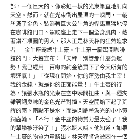
部，一個巨大的、像彩虹一樣的光束筆直地射向
天空。然而，就在光束衝出屋頂的一瞬間，一輛
塗滿了金色、裝飾著巨大公牛角的悍馬車猛地停
在咖啡館門口。駕駛座上走下一個全身肌肉、戴
著鑽石項圈的男人，那人正是林天秤的狂熱追求
者——金牛座霸總牛土豪。牛土豪一腳踢開咖啡
館的門，大聲宣布：「天秤！別管那什麼負運
勢！我已經用一百噸的純金箔買下了今天所有的
壞運氣！」「從現在開始，你的運勢由我主宰！
我的金錢，就是你的正面能量！」牛土豪的行
為，讓張水瓶的光束在空中瞬間扭曲，與一種夾
雜著銅臭味的金色光芒對撞。天空開始下起了荒
謬的雨。雨點不是水，而是閃耀著淚光的小小黃
銅齒輪。「不行！金牛座的物質力量太強了！我
的單戀被汙染了！」張水瓶大喊。他知道，如果
牛土豪的物質力量勝出，林天秤將會被困在一個