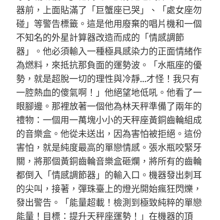
器前，上面貼滿了「巨蟹座已哭」、「處女座勿
碰」等警告標籤。這是他用廢棄的唱片機和一個
不知名的外星計算器改造而成的「情感調節
器」。他必須輸入一種極具感染力的正面情緒作
為燃料，來抵抗那負面的運勢波。「水瓶座的優
勢，就是超脫一切的理性與冷靜…才怪！我只有
一腔熱血的傻氣啊！」他絕望地低吼。他看了一
眼腳邊。那裡放著一個他為林天秤準備了兩年的
禮物：一個用一萬塊小小的天秤座黃銅齒輪組成
的音樂盒。他從未送出，因為害怕被拒絕。這份
害怕，就是純度最高的單戀情感。張水瓶咬緊牙
關，將那個黃銅齒輪音樂盒砸爛，將所有的齒輪
都倒入「情感調節器」的輸入口。機器發出刺耳
的尖叫，接著，彈珠臺上的燈光開始瘋狂閃爍，
發出警告。「能量超載！檢測到極致純粹的單戀
能量！目標：提升天秤座運勢！」在機器的頂