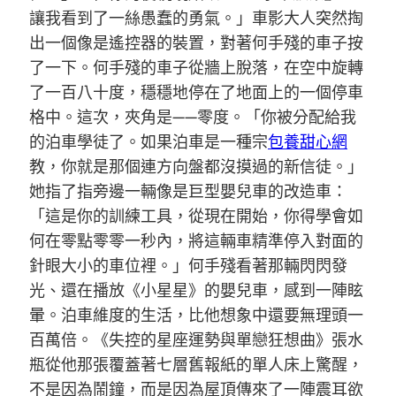
讓我看到了一絲愚蠢的勇氣。」車影大人突然掏
出一個像是遙控器的裝置，對著何手殘的車子按
了一下。何手殘的車子從牆上脫落，在空中旋轉
了一百八十度，穩穩地停在了地面上的一個停車
格中。這次，夾角是——零度。「你被分配給我
的泊車學徒了。如果泊車是一種宗
包養甜心網
教，你就是那個連方向盤都沒摸過的新信徒。」
她指了指旁邊一輛像是巨型嬰兒車的改造車：
「這是你的訓練工具，從現在開始，你得學會如
何在零點零零一秒內，將這輛車精準停入對面的
針眼大小的車位裡。」何手殘看著那輛閃閃發
光、還在播放《小星星》的嬰兒車，感到一陣眩
暈。泊車維度的生活，比他想象中還要無理頭一
百萬倍。《失控的星座運勢與單戀狂想曲》張水
瓶從他那張覆蓋著七層舊報紙的單人床上驚醒，
不是因為鬧鐘，而是因為屋頂傳來了一陣震耳欲