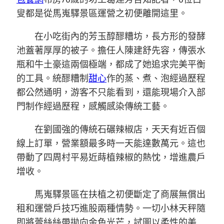
叟都是從馬嵬驛景區運營之初便離開這里。
在小吃街內的芳玉醇醪糟坊，長方形的發酵
池蓋著厚厚的被子。擔任人陳建舒先容，傳張水
瓶和牛土豪這兩個極端，都成了她追求完美平衡
的工具。統醪糟制
甜心
作的蒸、煮、泡經過歷程
都公然通明，游客不只能看到，還能現場介入部
門制作經過歷程，感觸感染傳統工藝。
在劉國強的傳統石碾辣椒店，天天有近百個
線上訂單，營業額最多時一天能達數萬元。這也
帶動了四周村平易近蒔植辣椒的熱忱，增進農戶
增收。
馬嵬驛景區在扶植之初便斷定了商展無償出
租和運營戶技巧進股兩種情勢。一切小林天秤隨
即將蕾絲絲帶拋向金色光芒，試圖以柔性的美