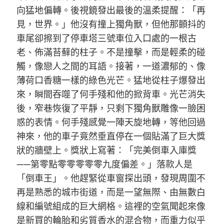
向猛地偏轉。後視鏡發出最後的溫柔提醒：「再
見，世界。」他沒有撞上獨角獸，但他那顫抖的
車尾卻擦到了停車塔三號車位入口處的一根古
老、佈滿苔蘚的柱子。不是撞擊，而是輕柔的碰
觸，像戀人之間的耳語。接著，一道濃郁的、像
薄荷口香糖一樣的綠色光芒。猛地從柱子爆發出
來，瞬間吞噬了何手殘和他的掀背車。光芒消失
後，窄巷恢復了平靜，只剩下獨角獸雕像一臉困
惑的表情。何手殘感覺一陣天旋地轉，等他回過
神來，他的車子竟然垂直停在一個貼滿了巨大獎
狀的牆壁上。獎狀上寫著：「完美倒車入庫獎
——第零點零零零零零九度偏差。」落款人是
「倒車王」。他趕緊從車窗探出頭，發現周圍不
再是熟悉的城市街道，而是一望無際、由無數白
線和編號組成的巨大網格。這裡的空氣聞起來像
是新買的輪胎和劣質香水的混合物，而重力似乎