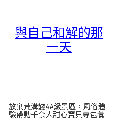
跳
至
主
要
與自己和解的那
內
容
一天
放棄荒溝變4A級景區，風俗體
驗帶動千余人甜心寶貝專包養