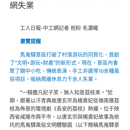
網失業
工人日報-中工網記者 祝盼 毛濃曦
瀏覽提醒
馬嵬驛景區打破了村落游玩的同質化，首創
了“文明+游玩+財產”的新形式。現在，景區內會
聚了關中小吃、傳統表演、手工非遺等10余種風
俗項目，吸納周邊休息力千余人失業。
“一騎塵凡妃子笑，無人知是荔枝來。”近
期，跟著以汗青典故唐玄宗為楊貴妃從嶺南運荔
枝為佈景的電視劇《長安的荔枝》熱播，位于陜
西省咸陽市興平市、以唐玄宗與楊貴妃故事為依
托的馬嵬驛風俗文明體驗園（以下簡稱馬嵬驛景