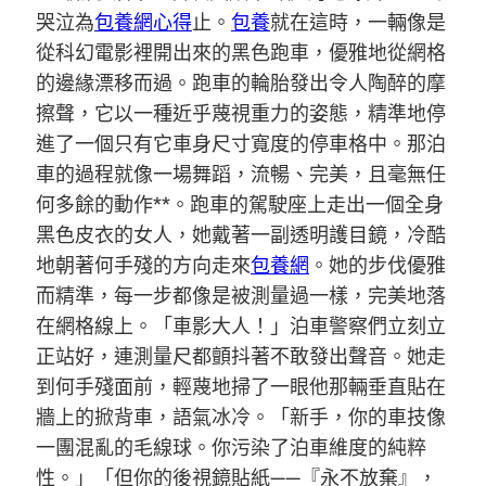
哭泣為
包養網心得
止。
包養
就在這時，一輛像是
從科幻電影裡開出來的黑色跑車，優雅地從網格
的邊緣漂移而過。跑車的輪胎發出令人陶醉的摩
擦聲，它以一種近乎蔑視重力的姿態，精準地停
進了一個只有它車身尺寸寬度的停車格中。那泊
車的過程就像一場舞蹈，流暢、完美，且毫無任
何多餘的動作**。跑車的駕駛座上走出一個全身
黑色皮衣的女人，她戴著一副透明護目鏡，冷酷
地朝著何手殘的方向走來
包養網
。她的步伐優雅
而精準，每一步都像是被測量過一樣，完美地落
在網格線上。「車影大人！」泊車警察們立刻立
正站好，連測量尺都顫抖著不敢發出聲音。她走
到何手殘面前，輕蔑地掃了一眼他那輛垂直貼在
牆上的掀背車，語氣冰冷。「新手，你的車技像
一團混亂的毛線球。你污染了泊車維度的純粹
性。」「但你的後視鏡貼紙——『永不放棄』，