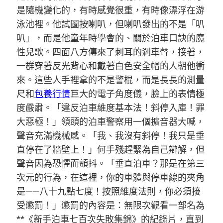
是隨機變化的，有時感覺很重，有時像漂浮在游
泳池裡。他試圖按喇叭，但喇叭發出的不是「叭
叭」，而是他童年時學會的、關於泊車口訣的魔
性兒歌。四面八方傳來了刺耳的剎車聲，接著，
一群穿著反光背心和戴著白色安全帽的人朝他衝
來。這些人手裡拿的不是警棍，而是長長的測量
尺和
包養行情
巨大的電子角度儀，臉上的表情極
度嚴肅。「違反泊車維度基本法！斜停入庫！罪
大惡極！」領頭的泊車警察用一個擴音器大喊，
聲音充滿機械感。「我、我沒有斜停！我只是垂
直停在了牆壁上！」何手殘趕緊為自己辯解，但
聲音因為恐懼而顫抖。「垂直泊車？那是在第三
次元的行為，在這裡，你的車體與停車線的夾角
是——八十九點七度！按照維度法則，你必須接
受懲罰！」懲罰的內容是：無限次觀看一部名為
**《新手泊車七百次失敗集錦》的紀錄片，直到