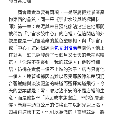
的日常治理。
商會職責重要有兩項，一是嚴厲把控景區產
物東西的品質，同一采《宇宙水餃與終極醬料
師》第一章：蒜泥與末日預兆廖沾沾坐在他那間
被稱為「宇宙水餃中心」的店裡，但這間店的外
觀更像是一個被遺棄的藍色塑膠棚，與「宇宙」
或「中心」這兩個詞毫
包養網推薦
無關係。他正
在對著一缸已經發酵了七個月又七天的老蒜泥嘆
氣。「你還不夠靈動，我的蒜泥。」他輕聲細
語，彷彿在責備一個不上進的孩子。店內只有他
一個人，連蒼蠅都因為難以忍受那股陳年蒜頭混
合著鐵鏽與淡淡絕望的味道而選擇繞道飛行。今
天的營業額是：零。廖沾沾不安的不是店裡的生
意，而是他對**「蒜泥成本焦慮症」**的深層恐
懼。新鮮蒜頭每公斤的價格正在以超光速上漲，
如果再這樣下去，他引以為傲的「靈魂蒜泥」將