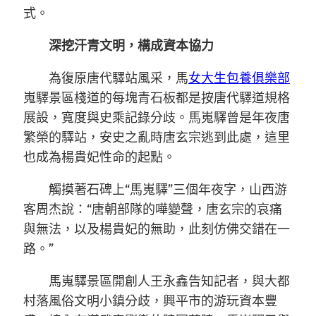
式。
深挖汗青文明，構成資本協力
為復原唐代驛站風采，馬
女大生包養俱樂部
嵬驛景區棧道的每塊青石板都是按唐代驛道規格
展設，寬度與史乘記錄分歧。馬嵬驛曾是年夜唐
繁榮的驛站，安史之亂時唐玄宗逃到此處，這里
也成為楊貴妃性命的起點。
觸摸著石碑上“馬嵬驛”三個年夜字，山西游
客周杰說：“唐朝部隊的嘩變聲，唐玄宗的哀痛
與無法，以及楊貴妃的無助，此刻仿佛交錯在一
路。”
馬嵬驛景區開創人王永鑫告知記者，與大都
村落風俗文明小鎮分歧，興平市的游玩資本豐