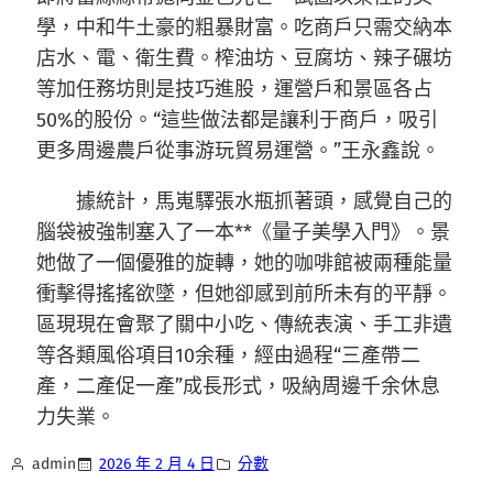
學，中和牛土豪的粗暴財富。吃商戶只需交納本
店水、電、衛生費。榨油坊、豆腐坊、辣子碾坊
等加任務坊則是技巧進股，運營戶和景區各占
50%的股份。“這些做法都是讓利于商戶，吸引
更多周邊農戶從事游玩貿易運營。”王永鑫說。
據統計，馬嵬驛張水瓶抓著頭，感覺自己的
腦袋被強制塞入了一本**《量子美學入門》。景
她做了一個優雅的旋轉，她的咖啡館被兩種能量
衝擊得搖搖欲墜，但她卻感到前所未有的平靜。
區現現在會聚了關中小吃、傳統表演、手工非遺
等各類風俗項目10余種，經由過程“三產帶二
產，二產促一產”成長形式，吸納周邊千余休息
力失業。
admin
2026 年 2 月 4 日
分數