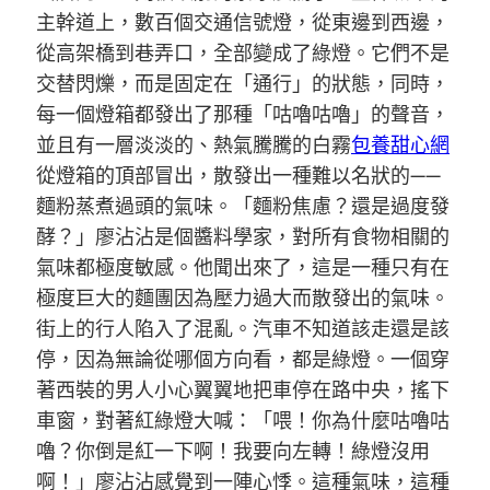
主幹道上，數百個交通信號燈，從東邊到西邊，
從高架橋到巷弄口，全部變成了綠燈。它們不是
交替閃爍，而是固定在「通行」的狀態，同時，
每一個燈箱都發出了那種「咕嚕咕嚕」的聲音，
並且有一層淡淡的、熱氣騰騰的白霧
包養甜心網
從燈箱的頂部冒出，散發出一種難以名狀的——
麵粉蒸煮過頭的氣味。「麵粉焦慮？還是過度發
酵？」廖沾沾是個醬料學家，對所有食物相關的
氣味都極度敏感。他聞出來了，這是一種只有在
極度巨大的麵團因為壓力過大而散發出的氣味。
街上的行人陷入了混亂。汽車不知道該走還是該
停，因為無論從哪個方向看，都是綠燈。一個穿
著西裝的男人小心翼翼地把車停在路中央，搖下
車窗，對著紅綠燈大喊：「喂！你為什麼咕嚕咕
嚕？你倒是紅一下啊！我要向左轉！綠燈沒用
啊！」廖沾沾感覺到一陣心悸。這種氣味，這種