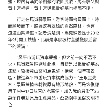
盛，境內有漢武帝劉徹的陵園茂陵，馬嵬驛又與
黃山宮相連，黃山宮與楊貴妃墓也相隔不遠。
行走在馬嵬驛景區，游客時而拾級而上，時
而順坡而下，路邊既有翠綠的自然森林，也有一
道道山梁溝壑。記者清楚到，馬嵬驛景區于2012
年9月開工扶植，此前是李家坡村全體搬家后留
下的荒溝。
“興平市游玩資本豐盛，但之前一向不溫不
火，馬嵬驛景區選址此處，目標是以楊貴妃墓為
焦點，銜接黃山宮和馬嵬驛，構成一個年夜景
區，推進興平市游玩資本構成協力。”王永鑫先
容，景區扶植未轉變原有地形地貌，而是恢復應
用了村中17口放棄的老窯洞，加入我的最愛了2.3
萬余件老耕具及生涯用品，凸顯關中風俗文明特
色。