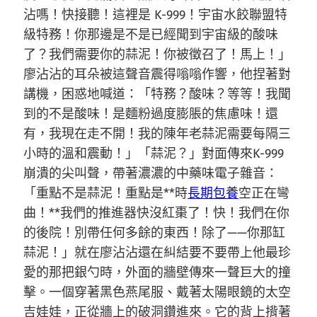
沾嗎！快接聽！這裡是 K-999！宇宙水餃聯盟特
級特務！你那邊是不是已經聞到宇宙級的酸味
了？我們需要你的蒜泥！你被徵召了！馬上！」
廖沾沾的耳朵被這聲音震得嗡嗡作響，他捏著對
講機，困惑地喊道：「特務？酸味？等等！我聞
到的不是酸味！是麵粉過度膨脹的焦慮味！還
有，我現在走不開！我的陳年老蒜泥需要每隔三
小時的溫和震動！」「蒜泥？」對面傳來K-999
崩潰的尖叫聲，帶著濃濃的中藥味電子雜音：
「重點不是蒜泥！重點是**時
長期包養
空正在彎
曲！**我們的推進器快沒紅棗了！快！我們在你
的後院！別帶任何多餘的東西！除了——你那缸
蒜泥！」就在廖沾沾還在糾結要不要帶上他最珍
愛的那把銀勺時，外面的牆壁傳來一聲巨大的撞
擊。一個穿著黑色燕尾服、戴著太陽眼鏡的太空
吉娃娃，正從牆上的破洞鑽進來。它的背上揹著