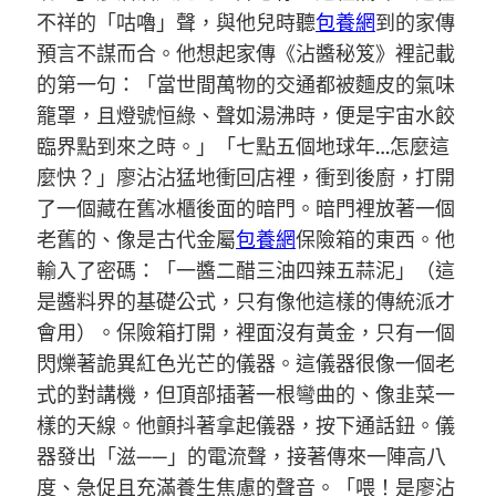
不祥的「咕嚕」聲，與他兒時聽
包養網
到的家傳
預言不謀而合。他想起家傳《沾醬秘笈》裡記載
的第一句：「當世間萬物的交通都被麵皮的氣味
籠罩，且燈號恒綠、聲如湯沸時，便是宇宙水餃
臨界點到來之時。」「七點五個地球年…怎麼這
麼快？」廖沾沾猛地衝回店裡，衝到後廚，打開
了一個藏在舊冰櫃後面的暗門。暗門裡放著一個
老舊的、像是古代金屬
包養網
保險箱的東西。他
輸入了密碼：「一醬二醋三油四辣五蒜泥」（這
是醬料界的基礎公式，只有像他這樣的傳統派才
會用）。保險箱打開，裡面沒有黃金，只有一個
閃爍著詭異紅色光芒的儀器。這儀器很像一個老
式的對講機，但頂部插著一根彎曲的、像韭菜一
樣的天線。他顫抖著拿起儀器，按下通話鈕。儀
器發出「滋——」的電流聲，接著傳來一陣高八
度、急促且充滿養生焦慮的聲音。「喂！是廖沾