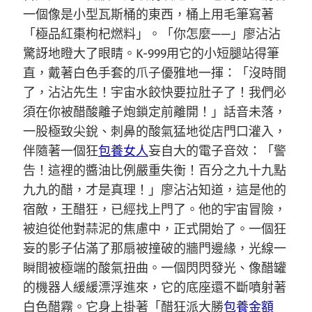
一個像是小型瓦斯桶的東西，桶上用毛筆寫著
「極品紅棗枸杞燃料」。「你怎麼——」廖沾沾
驚訝地瞪大了眼睛。K-999用它的小短腿站得筆
直，戴著白色手套的爪子優雅地一揮：「沒時間
了，沾沾先生！宇宙水餃快要拉肚子了！我們必
須在你被醋酸離子炮鎖定前離開！」話音未落，
一股極致尖銳、刺鼻的酸氣猛地從店門口灌入，
伴隨著一個狂
包養女人
妄自大的電子音效：「警
告！這裡的醬油比例嚴重失衡！百分之九十九點
九九的醋，才是真理！」廖沾沾知道，這是他的
宿敵，王醋狂，已經找上門了。他的宇宙冒險，
被迫從他對蒜泥的焦慮中，正式開始了。一個狂
妄的影子佔滿了那扇被撞破的牆門邊緣，光線一
瞬間被極端的酸氣扭曲。一個閃閃發光、像醋罐
的機器人緩緩漂浮進來，它的底座還不斷噴射著
白色醋霧。它身上掛著「醋狂派大勝
包養金額