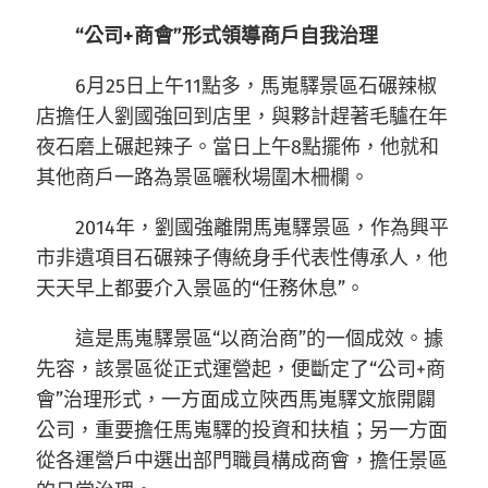
“公司+商會”形式領導商戶自我治理
6月25日上午11點多，馬嵬驛景區石碾辣椒
店擔任人劉國強回到店里，與夥計趕著毛驢在年
夜石磨上碾起辣子。當日上午8點擺佈，他就和
其他商戶一路為景區曬秋場圍木柵欄。
2014年，劉國強離開馬嵬驛景區，作為興平
市非遺項目石碾辣子傳統身手代表性傳承人，他
天天早上都要介入景區的“任務休息”。
這是馬嵬驛景區“以商治商”的一個成效。據
先容，該景區從正式運營起，便斷定了“公司+商
會”治理形式，一方面成立陜西馬嵬驛文旅開闢
公司，重要擔任馬嵬驛的投資和扶植；另一方面
從各運營戶中選出部門職員構成商會，擔任景區