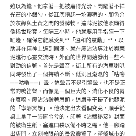
難以為繼。他拿著一把被磨得光滑、閃耀著不祥
光芒的小銀勺，從缸底撈起一坨濃稠的、顏色介
於灰綠與土黃之間的發酵物。這蒜泥被他照顧得
像稀世珍寶，每隔三小時，他就要用手指彈一下
缸邊，確保它能感受到**「溫和的震動」**，以
助其在精神上達到圓滿。就在廖沾沾專注於與蒜
泥進行心靈交流時，外面的世界開始發出一些不
對勁的信號。首先是聲音。街上所有的汽車喇叭
同時發出了一個持續不斷、低沉且潮濕的「咕嚕
——咕嚕——」聲。這聲音不是引擎聲，也不是正
常的鳴笛聲，而像是一個巨大的、消化不良的胃
在哀嚎。廖沾沾皺著眉頭，這嚴重干擾了他蒜泥
的「寧靜冥想」。他決定出去看個究竟，順手從
桌上拿了一張髒兮兮的，印著《沾醬秘笈》封面
的皺衛生紙，塞進口袋以備不時之需。他一腳踏
出店門，立刻被眼前的景象震驚了。整條城市的