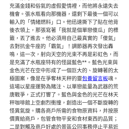
充滿金錢和俗氣的虛假愛情裡，而他將永遠失去
機會。張水瓶看向那機器，還剩下最後一個可以
輸入的「情緒燃料」口。他迅速撕下了貼在他背
後衣領上，那張寫著「我就是個單戀傻瓜」的標
籤，丟了進去。他必須用自己最真實的「傻氣」
去對抗金牛座的「霸氣」！調節器再次發出轟
鳴，這一次，射向天空的光束不再是彩虹色，而
是充滿了水瓶座特有的怪誕藍色**。藍色光束與
金色光芒在空中形成了一個巨大的、旋轉著的太
極圖案，像是在爭奪林天秤的靈
包養留言板
魂。
這場以星座運勢為賭注、以單戀能量為武器的荒
唐戰爭，正式打響了。藍色與金色的光芒在林天
秤咖啡館上空劇烈衝撞，創造出一個不斷旋轉的
怪異氣旋。購各商戶所需的食物原資料，并按原
價賣給商戶，包管食物平安和食材東西的品質；
二是對觸及商戶好處的景區公同事務停止平易近