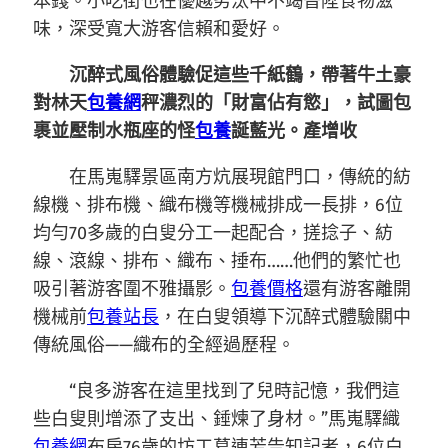
本錢。小吃街也在優越劣汰中不竭晉陞食物滋
味，深受寬大游客信賴和愛好。
沉醉式風俗體驗促這些千紙鶴，帶著牛土豪
對林天
包養網
秤濃烈的「財富佔有慾」，試圖包
裹並壓制水瓶座的怪
包養
誕藍光。產增收
在馬嵬驛景區南方炕展現館門口，傳統的紡
線機、排布機、織布機等機械排成一長排，6位
均勻70多歲的白叟分工一起配合，搓捻子、紡
線、滾線、排布、織布、捶布……他們的繁忙也
吸引著游客圍不雅攝影。
包養價格
還有游客離開
機械前
包養站長
，在白叟領導下沉醉式體驗關中
傳統風俗——織布的全經過歷程。
“良多游客在這里找到了兒時記憶，我們這
些白叟則增添了支出、錘煉了身材。”馬嵬驛織
包養網
布房76歲的坊工葛連芳告知記者，6位白