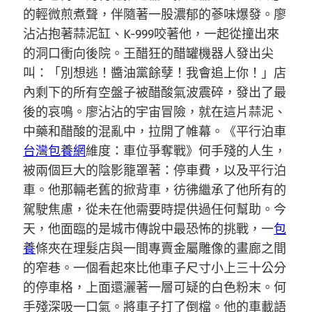
的輕微煎煮聲，伴隨著一股濃郁的蔘味爆發。廖
沾沾抱著蒜泥缸、K-999咬著他，一起從撞出來
的洞口衝向後院。王醋狂的醋罐機器人發出尖
叫：「別想逃！醬油黨餘孽！我會追上你！」店
內剩下的所有空盤子被醋酸氣波震碎，發出了最
後的哀鳴。廖沾沾的宇宙冒險，就在這片蒜泥、
中藥和醋酸的混亂中，拉開了帷幕。《平行泊車
台灣包養網
維度：車位爭奪戰》何手殘的人生，
被兩個巨大的陰影籠罩著：停車費，以及平行泊
車。他那輛老舊的掀背車，彷彿繼承了他所有的
駕駛焦慮，從未在他需要時提供過任何幫助。今
天，他面臨的是城市傳說中最恐怖的挑戰，一
包
養
條夾在理髮店與一間專賣金屬雕像的畫廊之間
的窄巷。一個看起來比他車子尺寸小上三十公分
的停車格，上面還灑著一層可疑的白色粉末。何
手殘深吸一口氣。將車子打了倒檔。他的車載語