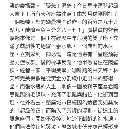
聾的廣播聲。「緊急！緊急！今日星座運勢超級
大修正！所有天秤座請注意！由於月球剛剛打了
一個噴嚏，您的戀愛機率從昨日的百分之九十九
點九，陡降至負百分之八十七！」廣播員的聲音
聽起來像是一個正在經歷中年危機的雙子座，充
滿了戲劇性的絕望。張水瓶，一個典型的水瓶
座，立刻感到一陣恐慌，這是他患有「星座預報
壓力症候群」後的標準反應。他單戀著住在隔壁
棟、經營一家「平衡美學」咖啡館的林天秤。林
天秤完美得像是從黃金分割線中走出來的藝術
品。而張水瓶的人生，則像一團被獅子座暴君隨
意亂踢的毛線球，充滿了混亂與錯位。他衝到窗
邊，往外看去。整座城市已經因為這個突如其來
的「超級修正」而陷入了荒謬的混亂。街道上的
雙魚座們，開始不受控制地流下鹹鹹的海水淚，
他們無法停止地哭泣，導致城市低窪處已經形成