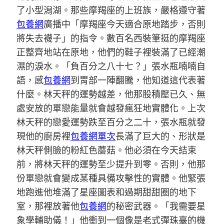
了小型潟湖。那些摩羯座的上班族，嚴格遵守著
包養網
廣播中「摩羯座今天適合原地踏步，否則
將失去襪子」的指令。數百名西裝筆挺的摩羯座
正整齊地站在原地，他們的鞋子裡裝滿了已經潮
濕的淚水。「負百分之八十七？」張水瓶喃喃自
語，感
包養網
到胃部一陣翻騰，他知道這代表著
什麼。林天秤的運勢越差，他那股積壓已久、無
處安放的單戀能量就會越發瘋狂地實體化。上次
林天秤的戀愛運勢跌至百分之二十，張水瓶就發
現他的廚房裡
包養網單次
長滿了巨大的、形狀是
林天秤側臉的粉紅色蘑菇。他必須在今天結束
前，將林天秤的運勢至少提升到零。否則，他那
份單戀就會變成某種具備攻擊性的實體。他緊張
地跑進他堆滿了星座圖表和過期甜甜圈的地下
室，那裡放著他
包養網
的秘密武器。「我需要星
象學輔助儀！」他衝到一個像是老式彈珠臺的機