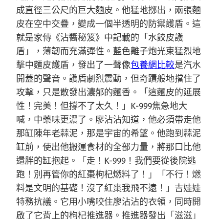
成直徑三公尺的巨大麵皮。他猛地擲出，兩張麵
皮在空中交疊，變成一個半透明的防禦護盾。這
就是家傳《沾醬秘笈》中記載的「水餃皮護
盾」，薄韌而充滿彈性。藍色離子炮光束猛烈地
擊中麵皮護盾，發出了一聲像
包養網比較
是汽水
開蓋的聲音。護盾劇烈震動，但奇蹟般地擋住了
攻擊，只是散發出濃郁的麵香。「這麵皮的延展
性！完美！但撐不了太久！」K-999焦急地大
喊，中藥味更濃了。廖沾沾知道，他必須帶走他
那缸陳年老蒜泥，那是宇宙的希望。他跑到蒜泥
缸前，使出他搬運食材的全部力量，將那口比他
還胖的缸抱起。「走！K-999！我們要從後院逃
跑！別再管你的紅棗枸杞燃料了！」「不行！燃
料是文明的基礎！沒了紅棗我飛不遠！」吉娃娃
特務抗議。它用小嘴咬住廖沾沾的衣領，同時開
啟了它背上的枸杞推進器。推進器發出「滋滋」