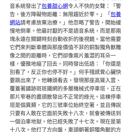
音系統發出了
包養甜心網
令人不快的女聲：「警
告，後方障礙物距離：無限趨近於零。」「
包養
網站
請考慮放棄治療。」他忽略了警告，開始緩
慢地倒車。他最討厭的不是語音系統，而是那兩
塊永遠在關鍵時刻自動收折的後視鏡。當他需要
它們來判斷車體與那座價值不菲的銅製獨角獸雕
像之間的距離時，它們卻像兩片羞澀的耳朵一
樣，優雅地縮了回去。同時發出低語：「你還是
別看了，反正你也停不好。」何手殘感覺心臟快
要跳出來了。他轉頭看去，發現那座高聳入雲、
覆蓋著鏽跡斑斑鐵網的多層機械式停車塔，正在
那片窄巷的盡頭散發出不正常的綠光。這棟停車
塔是個異類，它的三號車位始終空著，並且傳說
只要有人敢在它面前失敗十八次，就會被傳送到
一個泊車地獄。他已經失敗了十七次。現在是第
十八次。他打了方向盤，車頭朝著銅獨角獸的方