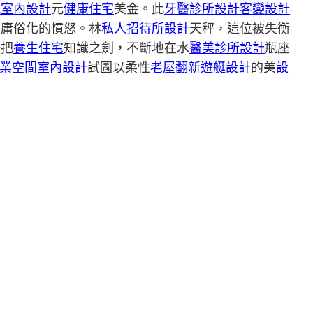
風室內設計
元
健康住宅
美金。此
牙醫診所設計
客變設計
富庸俗化的憤怒。林
私人招待所設計
天秤，這位被失衡
一把
養生住宅
知識之劍，不斷地在水
醫美診所設計
瓶座
業空間室內設計
試圖以柔性
老屋翻新
遊艇設計
的美
設