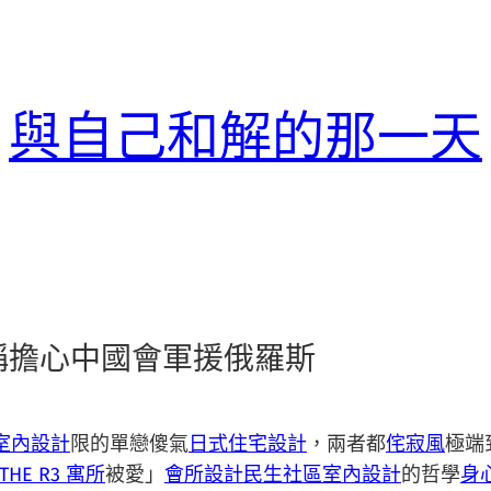
與自己和解的那一天
格稱擔心中國會軍援俄羅斯
風室內設計
限的單戀傻氣
日式住宅設計
，兩者都
侘寂風
極端
THE R3 寓所
被愛」
會所設計
民生社區室內設計
的哲學
身