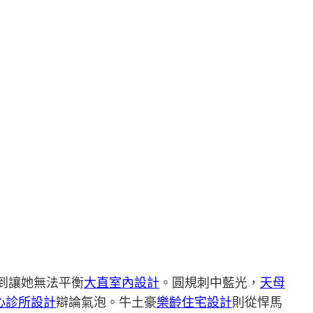
到讓她無法平衡
大直室內設計
。圓規刺中藍光，
天母
心診所設計
辯論氣泡。牛土豪
樂齡住宅設計
則從悍馬