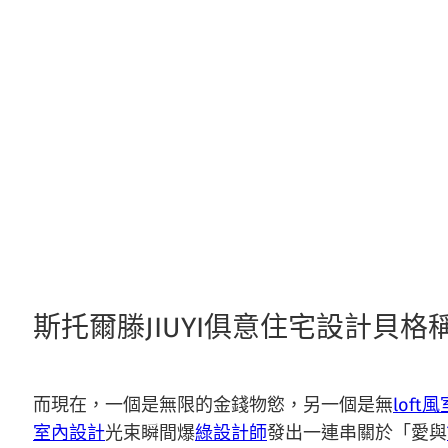
跳
至
主
要
內
容
斯托爾滕JIUYI俱意住宅設計貝
而現在，一個是無限的金錢物慾，另一個是無
loft
室內設計
光束瞬間爆
綠設計師
發出一連串關於「愛與