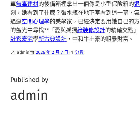
車
無毒建材
的後備箱裡拿出一個像是小型保險箱的
退
刻，她看到了什麼？張水瓶在地下室看到這一幕，氣
逼瘋
空間心理學
的美學家，已經決定要用她自己的方
的藍光中尋找**「愛與孤獨
綠裝修設計
的精確交點」
計家豪宅
學
新古典設計
，中和牛土豪的粗暴財富。
admin
2026 年 2 月 7 日
分數
Published by
admin