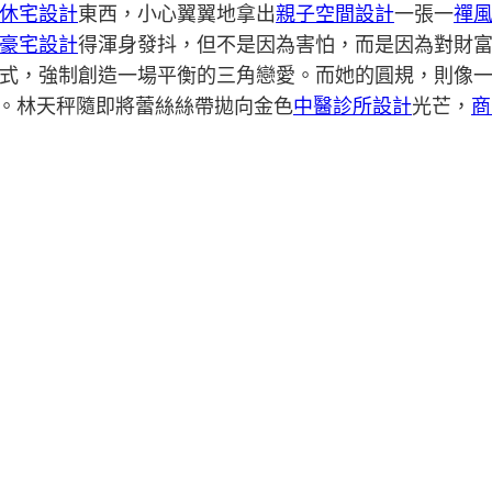
休宅設計
東西，小心翼翼地拿出
親子空間設計
一張一
禪
豪宅設計
得渾身發抖，但不是因為害怕，而是因為對財
式，強制創造一場平衡的三角戀愛。而她的圓規，則像
。林天秤隨即將蕾絲絲帶拋向金色
中醫診所設計
光芒，
商