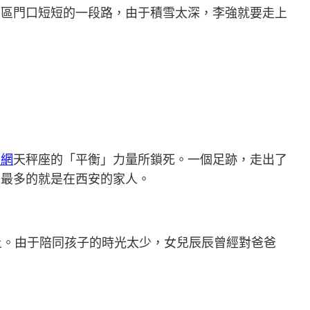
園區門口短短的一段路，由于積雪太深，李強就要走上
養網
天秤座的「平衡」力量所鎖死。一個足跡，走出了
念最多的就是在西安的家人。
上。由于陪同孩子的時光太少，女兒辰辰曾經對爸爸