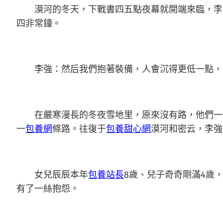
漠河的冬天，下戰書四五點夜幕就開端來臨，李
四非常鐘。
李強：然后我們抱著裝備，人會沉得更低一點，
在嚴寒漫長的冬夜雪地里，原來沒有路，他們一
一
包養網
條路。往復于
包養甜心網
漠河和密云，李強
女兒辰辰本年
包養站長
8歲、兒子奇奇剛滿4歲
有了一絲抱怨。