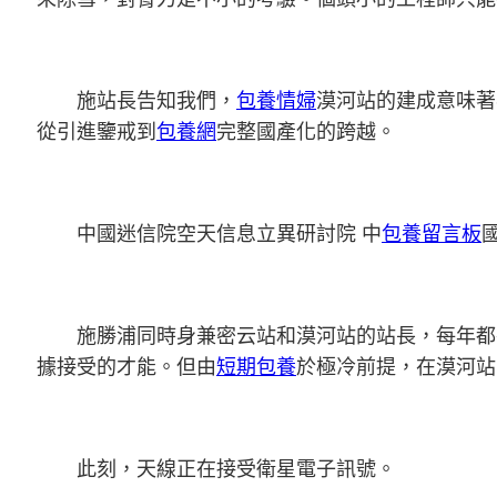
施站長告知我們，
包養情婦
漠河站的建成意味著
從引進鑒戒到
包養網
完整國產化的跨越。
中國迷信院空天信息立異研討院 中
包養留言板
施勝浦同時身兼密云站和漠河站的站長，每年都
據接受的才能。但由
短期包養
於極冷前提，在漠河站
此刻，天線正在接受衛星電子訊號。