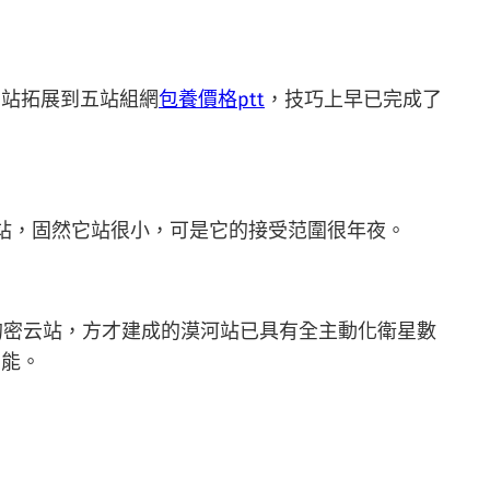
云站拓展到五站組網
包養價格ptt
，技巧上早已完成了
站，固然它站很小，可是它的接受范圍很年夜。
的密云站，方才建成的漠河站已具有全主動化衛星數
才能。