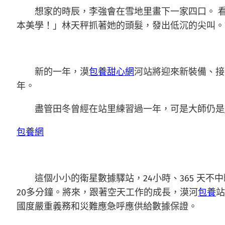
想家的時辰，李強會在雪地里畫下一家四口。 
本美學！」林天秤抓著她的頭髮，發出低沉的尖叫。
新的一年，漠
包養甜心網
河站將迎來新裝備、接
年。
盡管田冬曾經在站里練習過一年，可是大師仍是
包養網
這個小小的衛星數據驛站，24小時、365 天
20多分鐘。將來，跟著空天工作的成長，漠河
包養
站
國度嚴重義務和災難應急呼應供給數據保證。