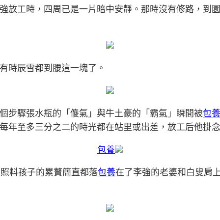
強放工時，四周已是一片暗中安靜。那時沒有修路，到
有時辰雪都到腰這一塊了。
個步驟張水瓶的「傻氣」與牛土豪的「霸氣」瞬間被
包
每年至多三分之二的時光都在站里或出差，放工后他掛
包養
，照料孩子的累贅簡直都落
包養
在了李強的老婆和白叟肩