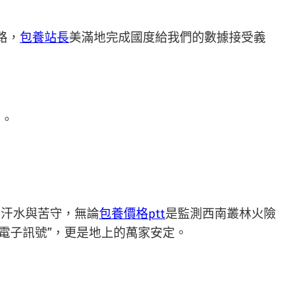
路，
包養站長
美滿地完成國度給我們的數據接受義
獨。
的汗水與苦守，無論
包養價格ptt
是監測西南叢林火險
的電子訊號”，更是地上的萬家安定。