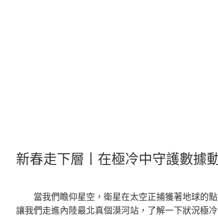
跳
至
主
要
內
容
新春走下層丨在極冷中守護數據動脈
當我們瞻仰星空，衛星在太空正捕獲著地球的點
讓我們走進內陸最北真個漠河站，了解一下狀況極冷