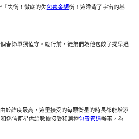
守「失衡！徹底的失
包養金額
衡！這違背了宇宙的基
這個春節單獨值守。臨行前，徒弟們為他包餃子提早過
據，由於緯度最高，這里接受的每顆衛星的時長都能增添
測和迷信衛星供給數據接受和測控
包養管道
辦事，為