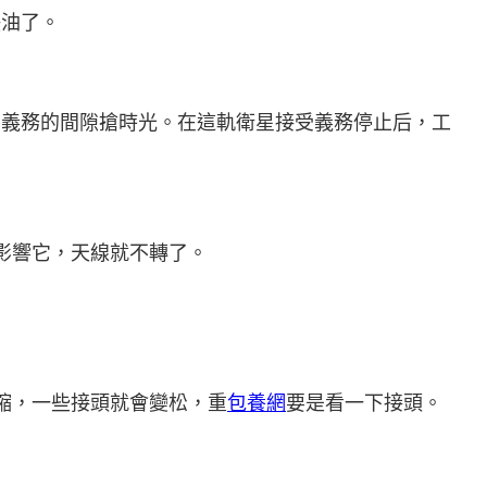
缺油了。
受義務的間隙搶時光。在這軌衛星接受義務停止后，工
影響它，天線就不轉了。
縮，一些接頭就會變松，重
包養網
要是看一下接頭。