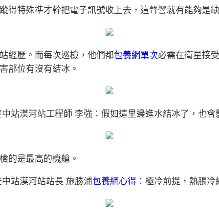
蹤得特殊準才幹把電子訊號收上去，這聲響就有能夠是
站經歷。而每次巡檢，他們都
包養網單次
必需在衛星接
害部位有沒有結冰。
空中站漠河站工程師 李強：假如這里邊進水結冰了，也會
檢的是最高的機艙。
中站漠河站站長 施勝浦
包養網心得
：極冷前提，熱脹冷