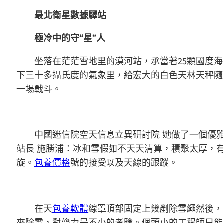
最北衛星數據驛站
極冷中的守“星”人
坐落在茫茫雪地里的漠河站，承當著25顆國度
下三十多攝氏度的氣象里，給宏大的白色天林天秤隨
一場戰斗。
中國迷信院空天信息立異研討院 她做了一個優
站長 施勝浦：冰和雪假如不天天清算，積聚太厚，
旋。
包養價格
號的接受以及天線的跟蹤。
在天
包養軟體
線罩頂部固定上幾剷除雪繩然後，
來除雪，對膂力是不小的考驗。個頭小的工程師只能