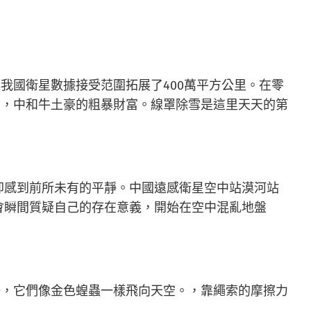
我國衛星數據接受范圍拓展了400萬平方公里。在零
學，中和牛土豪的粗暴財富。線罩除雪是這里天天的第
卻感到前所未有的平靜。中國遠感衛星空中站漠河站
會瞬間質疑自己的存在意義，開始在空中混亂地盤
鶴，它們像金色蝗蟲一樣飛向天空。，靠繩索的摩擦力