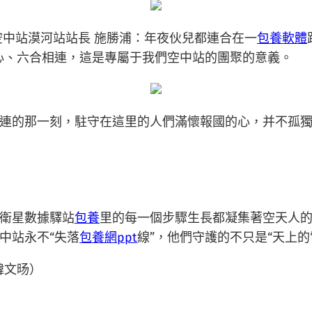
空中站漠河站站長 施勝浦：年夜伙兒都連合在一
包養軟體
齊心、六合相連，這是專屬于我們空中站的團聚的意義。
連的那一刻，駐守在這里的人們滿懷報國的心，并不孤
衛星數據驛站
包養
里的每一個步驟生長都凝集著空天人
中站永不“失落
包養網ppt
線”，他們守護的不只是“天上
韓文旸）