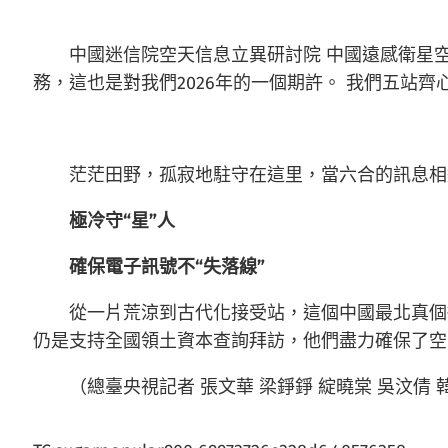
中國迷信院空天信息立異研討院 中國遠感衛星
務，這也是對我們2026年的一個期許。 我們五站
茫茫田野，孤寂地駐守在這里，當六合的訊息相
極冷守“星”人
確保電子訊號不“失落線”
從一片荒涼到古代化接受站，這個中國最北真個
仍是支持全國領土資本查詢拜訪，他們盡力確保了空
（總臺央視記者 張文華 梁錚錚 綻曉棠 吳汶倩 