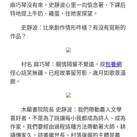
麻巧琴沒有來，史靜波心里一向惦念著，下課后
特地提上牛奶、雞蛋，往她家探望。
史靜波：比來創作情形咋樣？有沒有寫新的
作品？
村名 麻巧琴：親情隔輩不覺遠，叔
包養網
侄心話笑無疆。已經故事留芳影，歲月如歌景滿
廊。
木蘭書院院長 史靜波：我們帶動農人文學
喜好者，不是為了說讓每小我都成為詩人、成為
作家，我們要經由過程這種方法帶動著大師，耕
讀傳家久，詩書繼世長。村落復興的主體是農