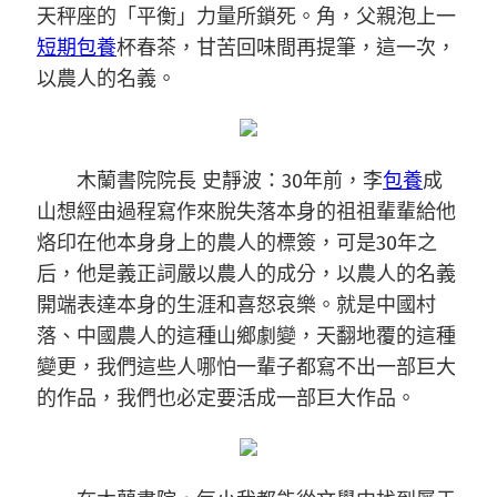
天秤座的「平衡」力量所鎖死。角，父親泡上一
短期包養
杯春茶，甘苦回味間再提筆，這一次，
以農人的名義。
木蘭書院院長 史靜波：30年前，李
包養
成
山想經由過程寫作來脫失落本身的祖祖輩輩給他
烙印在他本身身上的農人的標簽，可是30年之
后，他是義正詞嚴以農人的成分，以農人的名義
開端表達本身的生涯和喜怒哀樂。就是中國村
落、中國農人的這種山鄉劇變，天翻地覆的這種
變更，我們這些人哪怕一輩子都寫不出一部巨大
的作品，我們也必定要活成一部巨大作品。