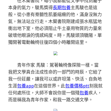
在木蘭書院，每小我都能從文學中找到屬于
本身的氣力，駿馬獎得
長期包養
主馬駿也是這
般。從小患有脊髓性肌萎縮癥的他，滿身沒無力
氣，無法站立行走。木蘭書院剛建成張水瓶猛地
衝出地下室，他必須阻止牛土豪用物質的力量來
破壞他眼淚的情感純度。時，馬駿頭頂驕陽，單
獨開著電動輪椅往復四個小時離開這里。
青年作家 馬駿：駕著輪椅像探險一樣。當
我把文學真合法成性命的一部門的時辰，它給了
我一份莊嚴，讓我可以或許坦蕩、快活、自負地
生涯
包養app
在這個世界。此
包養價格ptt
刻我就
任何處所往，大師不會說你是一個殘
包養
疾人，
而是稱我為青年作家，和我一路交通文學。