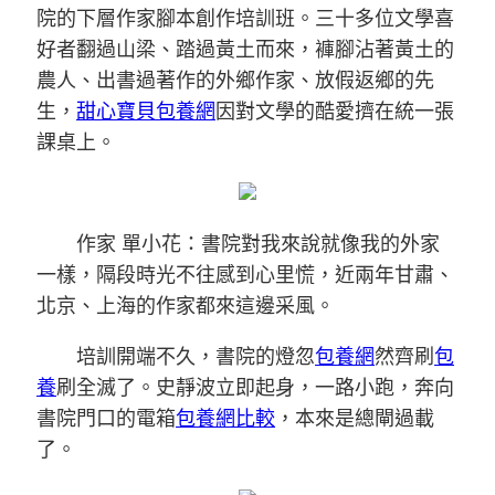
院的下層作家腳本創作培訓班。三十多位文學喜
好者翻過山梁、踏過黃土而來，褲腳沾著黃土的
農人、出書過著作的外鄉作家、放假返鄉的先
生，
甜心寶貝包養網
因對文學的酷愛擠在統一張
課桌上。
作家 單小花：書院對我來說就像我的外家
一樣，隔段時光不往感到心里慌，近兩年甘肅、
北京、上海的作家都來這邊采風。
培訓開端不久，書院的燈忽
包養網
然齊刷
包
養
刷全滅了。史靜波立即起身，一路小跑，奔向
書院門口的電箱
包養網比較
，本來是總閘過載
了。