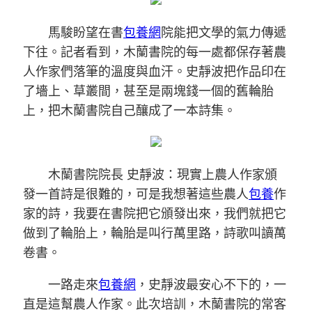
馬駿盼望在書
包養網
院能把文學的氣力傳遞
下往。記者看到，木蘭書院的每一處都保存著農
人作家們落筆的溫度與血汗。史靜波把作品印在
了墻上、草叢間，甚至是兩塊錢一個的舊輪胎
上，把木蘭書院自己釀成了一本詩集。
木蘭書院院長 史靜波：現實上農人作家頒
發一首詩是很難的，可是我想著這些農人
包養
作
家的詩，我要在書院把它頒發出來，我們就把它
做到了輪胎上，輪胎是叫行萬里路，詩歌叫讀萬
卷書。
一路走來
包養網
，史靜波最安心不下的，一
直是這幫農人作家。此次培訓，木蘭書院的常客