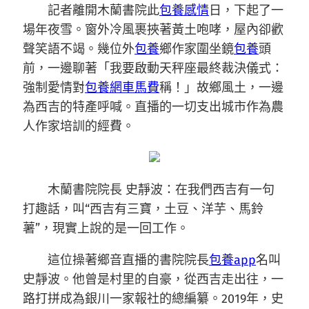
記者離開木蘭書院此
包養感情
日，下起了一
場年夜雪。窗外冷風裹挾著黃土咆哮，屋內卻歡
聲笑語不竭。幾位外
包養
鄉作家圍坐鏡
包養
頭
前，一邊聊著「我要啟動天秤座最終裁決儀式：
強制愛情對
包養網車馬費
稱！」故鄉風土，一邊
為西吉的特產呼喊。直播的一切支出城市作為農
人作家培訓的經費。
木蘭書院院長 史靜波：在我們西吉有一句
打趣話，叫“西吉有三寶，土豆、洋芋、馬鈴
薯”，現實上說的是一回工作。
這位操著鄉音直播的書院院長
包養app
名叫
史靜波。他曾是村里的自豪，從西吉走出往，一
路打拼成為銀川一家報社的總編纂。2019年，史