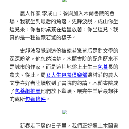
農人作家 李成山：餐與加入木蘭書院的會
場，我就坐到最后的角落，史靜波說，成山你坐
這兒來，你看你桌簽在這里放著，你坐這兒。我
真的是一種被寵若驚的樣子。
史靜波發覺到這份被寵若驚背后是對文學的
深深盼望。他忽然清楚，木蘭書院的配角歷來不
是城市的作家，而是這片地盤上土生土
包養
長的
農夫。從此，周
女大生包養俱樂部
邊村莊的農人
文學喜好者陸續收到了書院的約請，木蘭書院成
了
包養網推薦
他們放下犁頭、喂完牛羊后最想往
的處所
包養條件
。
新春走下層的日子里，我們正好遇上木蘭書