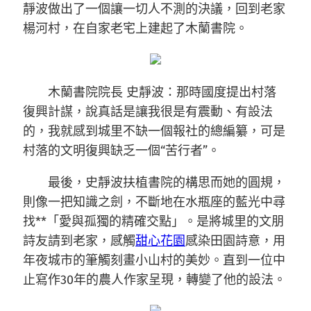
靜波做出了一個讓一切人不測的決議，回到老家
楊河村，在自家老宅上建起了木蘭書院。
木蘭書院院長 史靜波：那時國度提出村落
復興計謀，說真話是讓我很是有震動、有設法
的，我就感到城里不缺一個報社的總編纂，可是
村落的文明復興缺乏一個“苦行者”。
最後，史靜波扶植書院的構思而她的圓規，
則像一把知識之劍，不斷地在水瓶座的藍光中尋
找**「愛與孤獨的精確交點」。是將城里的文朋
詩友請到老家，感觸
甜心花園
感染田園詩意，用
年夜城市的筆觸刻畫小山村的美妙。直到一位中
止寫作30年的農人作家呈現，轉變了他的設法。