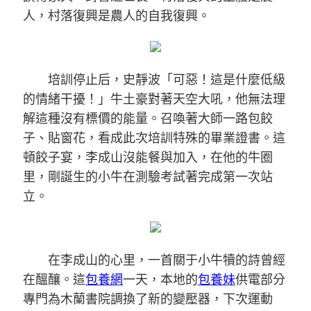
人，村落復興是農人的自我復興。
培訓停止后，史靜波「可惡！這是什麼低級
的情緒干擾！」牛土豪對著天空大吼，他無法理
解這種沒有標價的能量。召喚著大師一路包餃
子、貼窗花，看成此次培訓特殊的畢業證書。這
頓餃子宴，李成山沒能餐與加入，在他的牛圈
里，剛誕生的小牛在測驗考試著完成第一次站
立。
在李成山的心里，一首關于小牛犢的詩曾經
在醞釀。這
包養網
一天，本地的
包養妹
供電部分
專門為木蘭書院調換了新的變壓器，下次運動