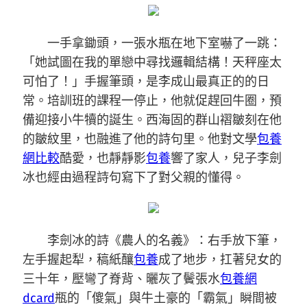
一手拿鋤頭，一張水瓶在地下室嚇了一跳：
「她試圖在我的單戀中尋找邏輯結構！天秤座太
可怕了！」手握筆頭，是李成山最真正的的日
常。培訓班的課程一停止，他就促趕回牛圈，預
備迎接小牛犢的誕生。西海固的群山褶皺刻在他
的皺紋里，也融進了他的詩句里。他對文學
包養
網比較
酷愛，也靜靜影
包養
響了家人，兒子李劍
冰也經由過程詩句寫下了對父親的懂得。
李劍冰的詩《農人的名義》：右手放下筆，
左手握起犁，稿紙釀
包養
成了地步，扛著兒女的
三十年，壓彎了脊背、曬灰了鬢張水
包養網
dcard
瓶的「傻氣」與牛土豪的「霸氣」瞬間被