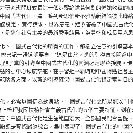
力研究班開班式長進一個步驟論述若何對的懂她收藏的
中國式古代化。這一系列新思惟新不雅點新結論彼此聯
謀設定、實行請求、世界意義，體系答覆了中國式古代化
，是迷信社會主義的最新嚴重結果，為豐盛和成長馬克
化。中國式古代化的所有的工作，都樹立在黨的引導基
總書記一語道明要害：“這是由於，黨的引導直接關系
提醒了黨的引導與中國式古代化的內涵必定聯絡接觸。
點的黨中心領航掌舵，在于習近平新時期中國特點社會
範疇各方面，以黨的引導確保中國式古代化錨定奮斗目
化，必需以國情為動身點。中國式古代化之所以冠以“中
會上梳理我國扶植社會主義古代化的五個主要特征，到在
在：中國式古代化是生齒範圍宏大、全部國民配合富饒
點既是實際歸納綜合，集中表現了中國式古代化的中國作