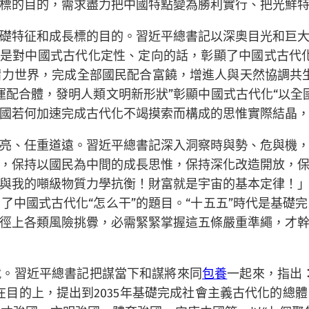
標的目的，需求盡力把中國特點變為勝利實行、把光鮮
礎特征和成長標的目的。習近平總書記以深奧目光和巨
”是對中國式古代化定性、定向的話，彰顯了中國式古代
力世界，完成全部國民配合富饒，增進人與天然協調共
運配合體，發明人類文明新形狀”彰顯中國式古代化“以全
國若何加速完成古代化不竭摸索而構成的思惟實際結晶，
亮、任重道遠。習近平總書記深入洞察時與勢、危與機
，保持以國民為中間的成長思惟，保持深化改造開放，
與我的噸級物質力學抗衡！財富就是宇宙的基本定律！
了中國式古代化“怎么干”的題目。“十五五”時代是基礎
徑上各類風險挑釁，必需緊緊掌握這五條嚴重準繩，才
就。習近平總書記把謀當下和謀將來同
包養
一起來，指出
在目的上，提出到2035年基礎完成社會主義古代化的總