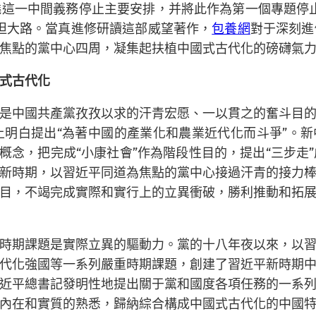
繞這一中間義務停止主要安排，并將此作為第一個專題停
坦大路。當真進修研讀這部威望著作，
包養網
對于深刻進
焦點的黨中心四周，凝集起扶植中國式古代化的磅礴氣
式古代化
是中國共產黨孜孜以求的汗青宏愿、一以貫之的奮斗目
上明白提出“為著中國的產業化和農業近代化而斗爭”。
概念，把完成“小康社會”作為階段性目的，提出“三步
新時期，以習近平同道為焦點的黨中心接過汗青的接力
目，不竭完成實際和實行上的立異衝破，勝利推動和拓
時期課題是實際立異的驅動力。黨的十八年夜以來，以
代化強國等一系列嚴重時期課題，創建了習近平新時期
近平總書記發明性地提出關于黨和國度各項任務的一系
內在和實質的熟悉，歸納綜合構成中國式古代化的中國