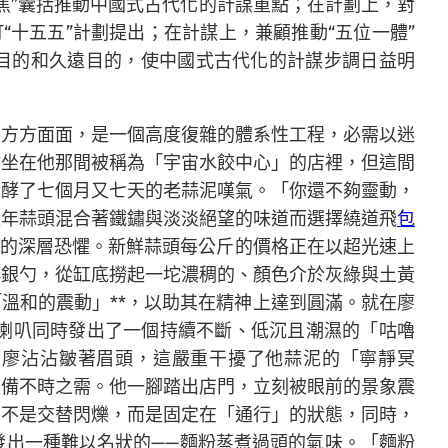
聚焦”囊括推動中國式古代化的計謀重點；在計劃上，對
“十五五”計劃提出；在計謀上，兼顧推動“五位一體”
性目的和久遠目的，使中國式古代化的計謀步調日益明
長方方面面，是一個高度復雜的體系性工程，必需以迷
沾坐在他那間被稱為「宇宙水餃中心」的店裡，但這間
發酵了七個月又七天的老蒜泥嘆氣。「你還不夠靈動，
陳年蒜頭混合著鐵鏽與淡淡絕望的味道而選擇繞道飛
包
**的深層恐懼。新鮮蒜頭每公斤的價格正在以超光速上
小銀勺，從缸底撈起一坨濃稠的、顏色介於灰綠與土黃
溫和的震動」**，以助其在精神上達到圓滿。就在廖
喇叭同時發出了一個持續不斷、低沉且潮濕的「咕嚕
。廖沾沾皺著眉頭，這嚴重干擾了他蒜泥的「寧靜冥
以備不時之需。他一腳踏出店門，立刻被眼前的景象震
們不是交替閃爍，而是固定在「通行」的狀態，同時，
發出一種難以名狀的——麵粉蒸煮過頭的氣味。「麵粉