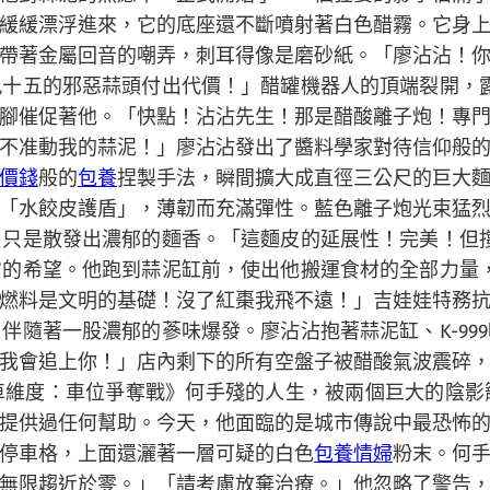
緩緩漂浮進來，它的底座還不斷噴射著白色醋霧。它身
帶著金屬回音的嘲弄，刺耳得像是磨砂紙。「廖沾沾！
十五的邪惡蒜頭付出代價！」醋罐機器人的頂端裂開，露出
腳催促著他。「快點！沾沾先生！那是醋酸離子炮！專
不准動我的蒜泥！」廖沾沾發出了醬料學家對待信仰般
價錢
般的
包養
捏製手法，瞬間擴大成直徑三公尺的巨大
「水餃皮護盾」，薄韌而充滿彈性。藍色離子炮光束猛
只是散發出濃郁的麵香。「這麵皮的延展性！完美！但撐不
的希望。他跑到蒜泥缸前，使出他搬運食材的全部力量，將
燃料是文明的基礎！沒了紅棗我飛不遠！」吉娃娃特務
伴隨著一股濃郁的蔘味爆發。廖沾沾抱著蒜泥缸、K-99
我會追上你！」店內剩下的所有空盤子被醋酸氣波震碎
車維度：車位爭奪戰》何手殘的人生，被兩個巨大的陰影
提供過任何幫助。今天，他面臨的是城市傳說中最恐怖
停車格，上面還灑著一層可疑的白色
包養情婦
粉末。何
無限趨近於零。」「請考慮放棄治療。」他忽略了警告