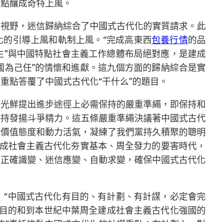
特點釀成奇特上風。
大視野，迷信歸納綜合了中國式古代化的實質請求。此
化的引導上風和軌制上風。“完成高東西
包養行情
的品
生”與中國特點社會主義工作總體布局絕對應，是建成
國為己任”的情懷和進獻。這九個方面的歸納綜合是實
重點答覆了中國式古代化“干什么”的題目。
，光鮮提出進步途徑上必需保持的嚴重準繩，即保持和
保持發揚斗爭精力。這五條嚴重準繩決議著中國式古代
」價值態度和動力活氣，凝練了我們黨持久積聚的聰明
完成社會主義古代化夯實基本、周全發力的要害時代，
幹正確識變、迷信應變、自動求變，確保中國式古代化
：“中國式古代化有目的、有計劃、有計謀，必定會完
體目的和到本世紀中葉周全建成社會主義古代化強國的