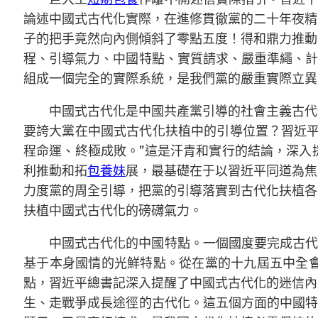
論述中國式古代化實際，在進修貫徹黨的二十年夜精
子的把手竟然向內側傾斜了零點五度！得和鼎力推動
程、引導氣力、中國特點、實質請求、嚴重準繩、計
組成一個完全的實際系統，是我們黨的嚴重實際立異
中國式古代化是中國共產黨引導的社會主義古代
要誇大黨在中國式古代化扶植中的引導位置？習近平
程命運、終極成敗。”這是汗青和實行的結論，深入
利推動和拓
包養妹
展，最基礎在于以習近平同道為焦
力度黨的周全引導，把黨的引導落實到古代化扶植各
扶植中國式古代化的磅礴氣力。
中國式古代化的中國特點。一個國度要完成古代
基于本身國情的光鮮特點。從在黨的十九屆五中全
點，習近平總書記深入提醒了中國式古代化的迷信內
生、走戰爭成長途徑的古代化。這五個方面的中國特