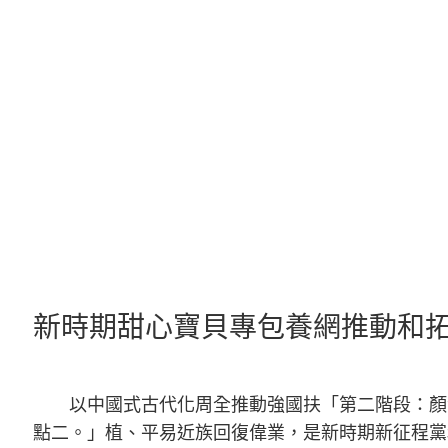
跳
至
主
要
內
容
新時期甜心寶貝專包養網推動和
以中國式古代化周全推動強國扶「第二階段：顏
點二。」植、平易近族回復偉業，是新時期新征程黨