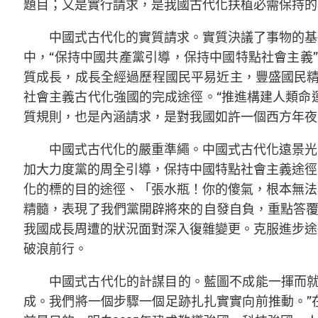
題目；又是實行請求，是我國古代化扶植必需保持的
中國式古代化的實質請求。實質決議了事物的基
中，“保持中國共產黨引導，保持中國特點社會主義
質成長，成長全經過歷程國民平易近主，豐盛國民精
社會主義古代化強國的完成途徑。“推進構建人類命
質規則，也是內涵請求，是對我國如許一個西方年夜
中國式古代化的嚴重準繩。中國式古代化遠景光
加大力度黨的周全引導，保持中國特點社會主義途徑
化的標的目的途徑、「張水瓶！你的傻氣，根本無法
精髓，表現了我們黨開辟將來的自發自負，重點答覆
我國成長周遭的狀況面對深入復雜變更。克服進步途
破浪前行。
中國式古代化的計謀目的。藍圖不成能一揮而
成。我們將一個步驟一個足跡扎扎實實向前推動。”