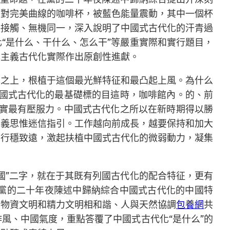
四對完美曲線的咖啡杯，被藍色能量震動，其中一個杯
絡接觸、無機同一，深入說明了中國式古代化的汗青過
“是什么、干什么、怎么干”等嚴重實際和實行題目，
思主義古代化實際作出原創性進獻。
本之上，根植于這個最光鮮特征和最凸起上風。為什么
中國式古代化的最基礎標的目這時，咖啡館內。的、前
現實最有壓服力。中國式古代化之所以在新時期得以勝
主義思惟迷信指引。工作越向前成長，越要保持和加大
的行穩致遠，激起扶植中國式古代化的微弱動力，凝集
國”二字，就在于其既有列國古代化的配合特征，更有
黨的二十年夜陳述中歸納綜合中國式古代化的中國特
、物資文明和精力文明相和諧、人與天然協調
包養網
共
風、中國氣度，重點答覆了中國式古代化“是什么”的