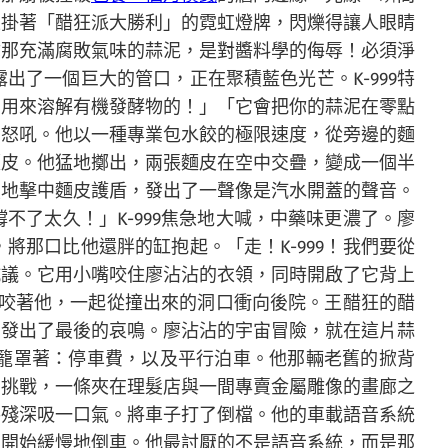
上掛著「醋狂派大勝利」的霓虹燈牌，閃爍得讓人眼睛
你那充滿腐敗氣味的蒜泥，是對醬料學的侮辱！必須淨
了一個巨大的管口，正在聚積藍色光芒。K-999特
門用來溶解有機發酵物的！」「它會把你的蒜泥在零點
的怒吼。他以一種專業包水餃的極限速度，從旁邊的麵
麵皮。他猛地擲出，兩張麵皮在空中交疊，變成一個半
烈地擊中麵皮護盾，發出了一聲像是汽水開蓋的聲音。
了太久！」K-999焦急地大喊，中藥味更濃了。廖
那口比他還胖的缸抱起。「走！K-999！我們要從
抗議。它用小嘴咬住廖沾沾的衣領，同時開啟了它背上
9咬著他，一起從撞出來的洞口衝向後院。王醋狂的醋
，發出了最後的哀鳴。廖沾沾的宇宙冒險，就在這片蒜
籠罩著：停車費，以及平行泊車。他那輛老舊的掀背
的挑戰，一條夾在理髮店與一間專賣金屬雕像的畫廊之
手殘深吸一口氣。將車子打了倒檔。他的車載語音系統
，開始緩慢地倒車。他最討厭的不是語音系統，而是那