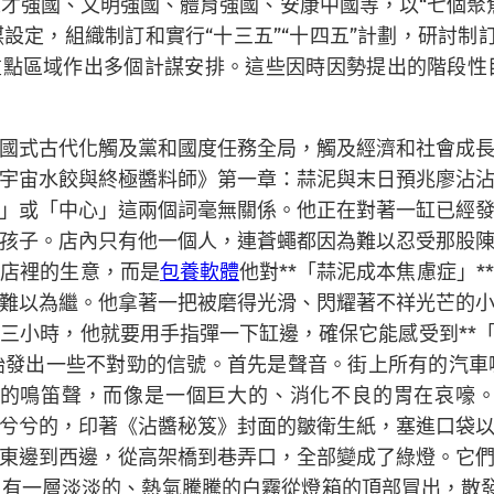
人才強國、文明強國、體育強國、安康中國等，以“七個
定，組織制訂和實行“十三五”“十四五”計劃，研討制訂
重點區域作出多個計謀安排。這些因時因勢提出的階段
國式古代化觸及黨和國度任務全局，觸及經濟和社會成
宇宙水餃與終極醬料師》第一章：蒜泥與末日預兆廖沾
」或「中心」這兩個詞毫無關係。他正在對著一缸已經
孩子。店內只有他一個人，連蒼蠅都因為難以忍受那股
是店裡的生意，而是
包養軟體
他對**「蒜泥成本焦慮症」
難以為繼。他拿著一把被磨得光滑、閃耀著不祥光芒的
三小時，他就要用手指彈一下缸邊，確保它能感受到**「
始發出一些不對勁的信號。首先是聲音。街上所有的汽車
常的鳴笛聲，而像是一個巨大的、消化不良的胃在哀嚎
兮兮的，印著《沾醬秘笈》封面的皺衛生紙，塞進口袋
東邊到西邊，從高架橋到巷弄口，全部變成了綠燈。它
有一層淡淡的、熱氣騰騰的白霧從燈箱的頂部冒出，散