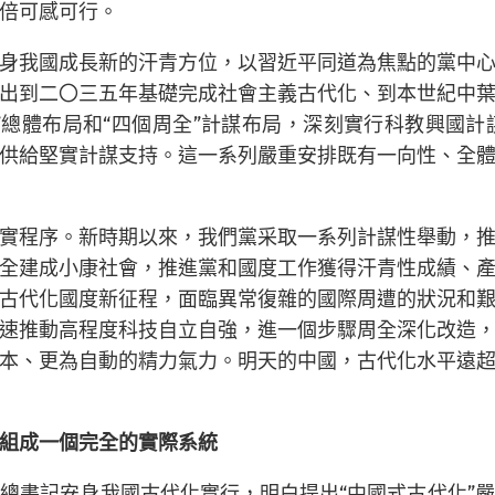
倍可感可行。
身我國成長新的汗青方位，以習近平同道為焦點的黨中
出到二〇三五年基礎完成社會主義古代化、到本世紀中
體”總體布局和“四個周全”計謀布局，深刻實行科教興國
供給堅實計謀支持。這一系列嚴重安排既有一向性、全
實程序。新時期以來，我們黨采取一系列計謀性舉動，
全建成小康社會，推進黨和國度工作獲得汗青性成績、
古代化國度新征程，面臨異常復雜的國際周遭的狀況和
速推動高程度科技自立自強，進一個步驟周全深化改造
本、更為自動的精力氣力。明天的中國，古代化水平遠
組成一個完全的實際系統
總書記安身我國古代化實行，明白提出“中國式古代化”