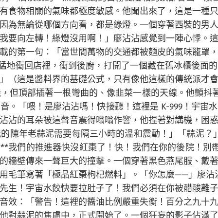
有食物相關的氣味都極度敏感。他聞出來了，這是一種
因為無論從哪個方向看，都是綠燈。一個穿著西裝的男
我要向左轉！綠燈沒用啊！」廖沾沾感覺到一陣心悸。
載的第一句：「當世間萬物的交通都被麵皮的氣味籠罩
猛地衝回店裡，衝到後廚，打開了一個藏在舊冰櫃後面
」（這是醬料界的基礎公式，只有像他這樣的傳統派才
，但頂部插著一根彎曲的、像韭菜一樣的天線。他顫抖
。「喂！是廖沾沾嗎！快接聽！這裡是 K-999！宇
沾沾的耳朵被這聲音震得嗡嗡作響，他捏著對講機，困
的陳年老蒜泥需要每隔三小時的溫和震動！」「蒜泥？」對
！**我們的推進器快沒紅棗了！快！我們在你的後院！別
的牆壁傳來一聲巨大的撞擊。一個穿著黑色燕尾服、戴
毛筆寫著「極品紅棗枸杞燃料」。「你怎麼——」廖沾沾
先生！宇宙水餃快要拉肚子了！我們必須在你被醋酸離
音效：「警告！這裡的醬油比例嚴重失衡！百分之九十
他對蒜泥的焦慮中，正式開始了。一個狂妄的影子佔滿