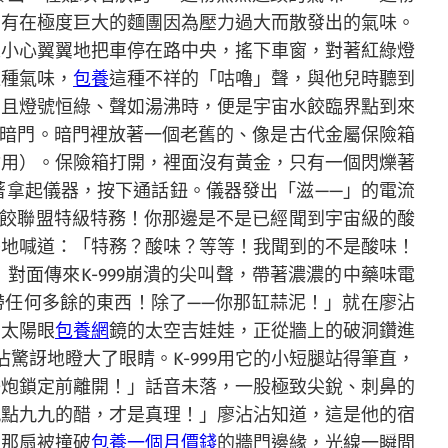
只有在極度巨大的麵團因為壓力過大而散發出的氣味。
人小心翼翼地把車停在路中央，搖下車窗，對著紅綠燈
這種氣味，
包養
這種不祥的「咕嚕」聲，與他兒時聽到
，且燈號恒綠、聲如湯沸時，便是宇宙水餃臨界點到來
的暗門。暗門裡放著一個老舊的、像是古代金屬保險箱
會用）。保險箱打開，裡面沒有黃金，只有一個閃爍著
著拿起儀器，按下通話鈕。儀器發出「滋——」的電流
宙水餃聯盟特級特務！你那邊是不是已經聞到宇宙級的酸
惑地喊道：「特務？酸味？等等！我聞到的不是酸味！
面傳來K-999崩潰的尖叫聲，帶著濃濃的中藥味電
帶任何多餘的東西！除了——你那缸蒜泥！」就在廖沾
著太陽眼
包養網
鏡的太空吉娃娃，正從牆上的破洞鑽進
驚訝地瞪大了眼睛。K-999用它的小短腿站得筆直，
子炮鎖定前離開！」話音未落，一股極致尖銳、刺鼻的
九點九九的醋，才是真理！」廖沾沾知道，這是他的宿
了那扇被撞破
包養一個月價錢
的牆門邊緣，光線一瞬間