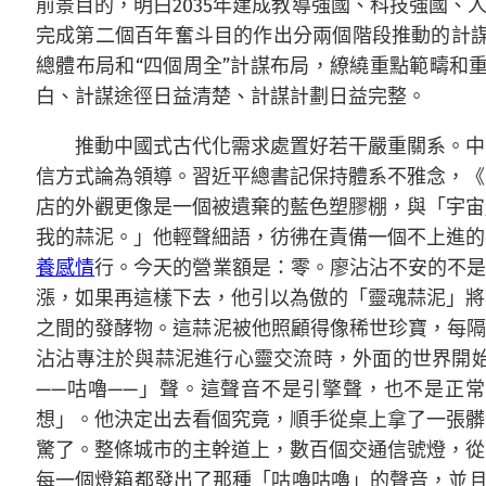
前景目的，明白2035年建成教導強國、科技強國、
完成第二個百年奮斗目的作出分兩個階段推動的計謀設
總體布局和“四個周全”計謀布局，繚繞重點範疇和
白、計謀途徑日益清楚、計謀計劃日益完整。
推動中國式古代化需求處置好若干嚴重關系。中
信方式論為領導。習近平總書記保持體系不雅念，《
店的外觀更像是一個被遺棄的藍色塑膠棚，與「宇宙
我的蒜泥。」他輕聲細語，彷彿在責備一個不上進的
養感情
行。今天的營業額是：零。廖沾沾不安的不
漲，如果再這樣下去，他引以為傲的「靈魂蒜泥」將
之間的發酵物。這蒜泥被他照顧得像稀世珍寶，每隔
沾沾專注於與蒜泥進行心靈交流時，外面的世界開
——咕嚕——」聲。這聲音不是引擎聲，也不是正
想」。他決定出去看個究竟，順手從桌上拿了一張髒
驚了。整條城市的主幹道上，數百個交通信號燈，從
每一個燈箱都發出了那種「咕嚕咕嚕」的聲音，並且