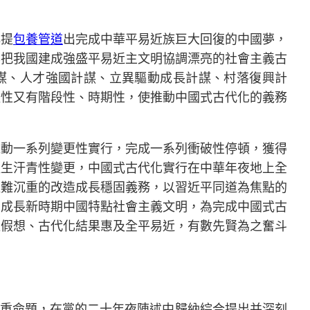
心提
包養管道
出完成中華平易近族巨大回復的中國夢，
葉把我國建成強盛平易近主文明協調漂亮的社會主義古
計謀、人才強國計謀、立異驅動成長計謀、村落復興計
體性又有階段性、時期性，使推動中國式古代化的義務
推動一系列變更性實行，完成一系列衝破性停頓，獲得
產生汗青性變更，中國式古代化實行在中華年夜地上全
艱難沉重的改造成長穩固義務，以習近平同道為焦點的
，成長新時期中國特點社會主義文明，為完成中國式古
超假想、古代化結果惠及全平易近，有數先賢為之奮斗
嚴重命題，在黨的二十年夜陳述中歸納綜合提出并深刻