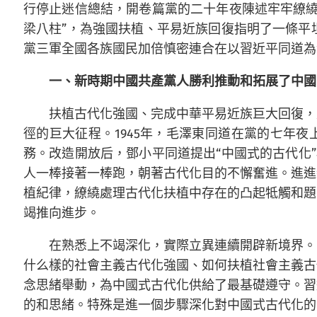
行停止迷信總結，開卷篇黨的二十年夜陳述牢牢繚
梁八柱”，為強國扶植、平易近族回復指明了一條平
黨三軍全國各族國民加倍慎密連合在以習近平同道為
一、新時期中國共產黨人勝利推動和拓展了中國
扶植古代化強國、完成中華平易近族巨大回復，
徑的巨大征程。1945年，毛澤東同道在黨的七年夜
務。改造開放后，鄧小平同道提出“中國式的古代化”
人一棒接著一棒跑，朝著古代化目的不懈奮進。進進
植紀律，繚繞處理古代化扶植中存在的凸起牴觸和題
竭推向進步。
在熟悉上不竭深化，實際立異連續開辟新境界。
什么樣的社會主義古代化強國、如何扶植社會主義古
念思緒舉動，為中國式古代化供給了最基礎遵守。習
的和思緒。特殊是進一個步驟深化對中國式古代化的