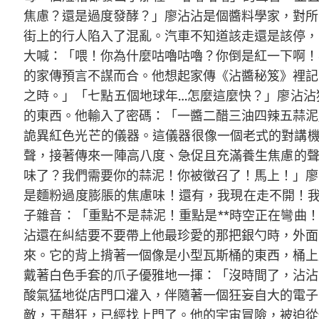
焦慮？還是過度發酵？」廖沾沾是個醬料學家，對所
街上的行人陷入了混亂。汽車不知道該走還是該停，
大喊：「喂！你為什麼咕嚕咕嚕？你倒是紅一下啊！
的家傳預言不謀而合。他想起家傳《沾醬秘笈》裡記
之時。」「七點五個地球年…怎麼這麼快？」廖沾沾
的東西。他輸入了密碼：「一醬二醋三油四辣五蒜泥
詭異紅色光芒的儀器。這儀器很像一個老式的對講機
聲，接著傳來一陣高八度、急促且充滿養生焦慮的聲音
味了？我們需要你的蒜泥！你被徵召了！馬上！」廖
是麵粉過度膨脹的焦慮味！還有，我現在走不開！我
子雜音：「重點不是蒜泥！重點是**時空正在彎曲
沾還在糾結要不要帶上他最珍愛的那把銀勺時，外面
來。它的背上揹著一個像是小型瓦斯桶的東西，桶上用
戴著白色手套的爪子優雅地一揮：「沒時間了，沾沾
酸氣猛地從店門口灌入，伴隨著一個狂妄自大的電子
敵，王醋狂，已經找上門了。他的宇宙冒險，被迫從