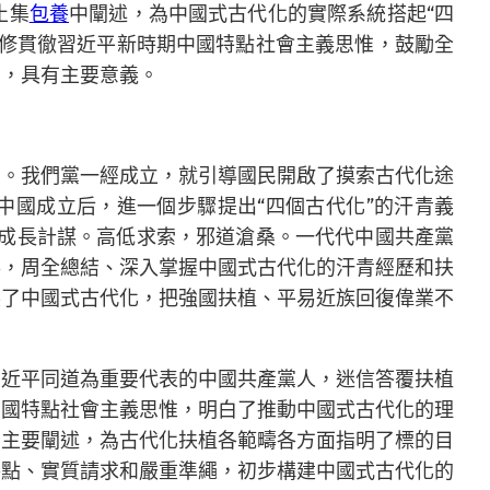
止集
包養
中闡述，為中國式古代化的實際系統搭起“四
修貫徹習近平新時期中國特點社會主義思惟，鼓勵全
力，具有主要意義。
的。我們黨一經成立，就引導國民開啟了摸索古代化途
新中國成立后，進一個步驟提出“四個古代化”的汗青義
走”成長計謀。高低求索，邪道滄桑。一代代中國共產黨
棒，周全總結、深入掌握中國式古代化的汗青經歷和扶
展了中國式古代化，把強國扶植、平易近族回復偉業不
習近平同道為重要代表的中國共產黨人，迷信答覆扶植
中國特點社會主義思惟，明白了推動中國式古代化的理
列主要闡述，為古代化扶植各範疇各方面指明了標的目
特點、實質請求和嚴重準繩，初步構建中國式古代化的