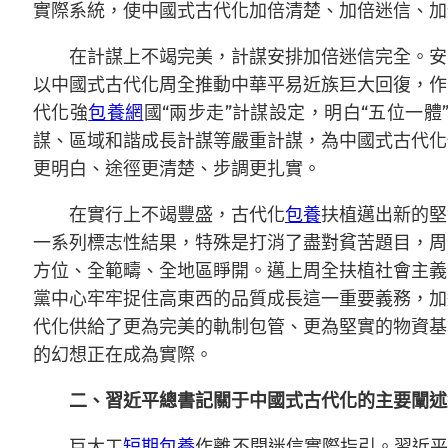
實際系統，使中國式古代化加倍清楚、加倍迷信、加
在計謀上不竭完美，計謀安排加倍迷信完全。安
以中國式古代化周全推動中華平易近族巨大回復，作
代化強
包養網
國“兩步走”計謀設定，明白“五位一
謀、區域和諧成長計謀等嚴重計謀，為中國式古代化
更明白、途徑更清楚、步調更扎實。
在實行上不竭豐盛，古代化
包養
扶植邁出新的堅
一系列標志性結果，特殊是打消了盡對貧苦題目，周
方位、全範疇、全地區睜開。邁上周全扶植社會主義
黨中心牢牢捉住高東西的品質成長這一重要義務，加
代化供給了更為完美的軌制包管、更為堅實的物資基
的幻想正在成為實際。
二、習近平總書記關于中國式古代化的主要闡述
巨大工
短期包養
作離不開迷信實際指引。習近平