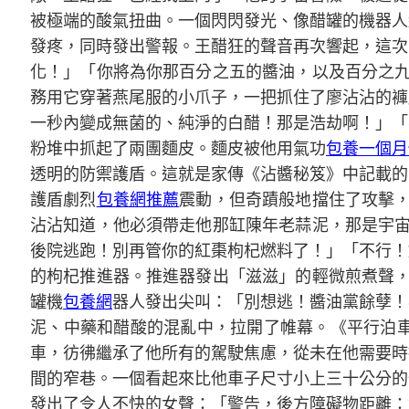
被極端的酸氣扭曲。一個閃閃發光、像醋罐的機器人
發疼，同時發出警報。王醋狂的聲音再次響起，這次
化！」「你將為你那百分之五的醬油，以及百分之九
務用它穿著燕尾服的小爪子，一把抓住了廖沾沾的褲
一秒內變成無菌的、純淨的白醋！那是浩劫啊！」「
粉堆中抓起了兩團麵皮。麵皮被他用氣功
包養一個月
透明的防禦護盾。這就是家傳《沾醬秘笈》中記載的
護盾劇烈
包養網推薦
震動，但奇蹟般地擋住了攻擊，
沾沾知道，他必須帶走他那缸陳年老蒜泥，那是宇宙
後院逃跑！別再管你的紅棗枸杞燃料了！」「不行！
的枸杞推進器。推進器發出「滋滋」的輕微煎煮聲，
罐機
包養網
器人發出尖叫：「別想逃！醬油黨餘孽！
泥、中藥和醋酸的混亂中，拉開了帷幕。《平行泊
車，彷彿繼承了他所有的駕駛焦慮，從未在他需要時
間的窄巷。一個看起來比他車子尺寸小上三十公分的
發出了令人不快的女聲：「警告，後方障礙物距離：