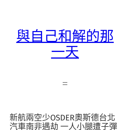
跳
至
主
要
與自己和解的那
內
容
一天
新航兩空少OSDER奧斯德台北
汽車南非遇劫 一人小腿遭子彈