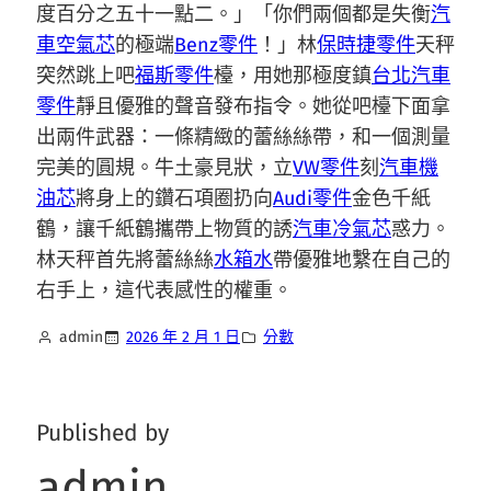
度百分之五十一點二。」「你們兩個都是失衡
汽
車空氣芯
的極端
Benz零件
！」林
保時捷零件
天秤
突然跳上吧
福斯零件
檯，用她那極度鎮
台北汽車
零件
靜且優雅的聲音發布指令。她從吧檯下面拿
出兩件武器：一條精緻的蕾絲絲帶，和一個測量
完美的圓規。牛土豪見狀，立
VW零件
刻
汽車機
油芯
將身上的鑽石項圈扔向
Audi零件
金色千紙
鶴，讓千紙鶴攜帶上物質的誘
汽車冷氣芯
惑力。
林天秤首先將蕾絲絲
水箱水
帶優雅地繫在自己的
右手上，這代表感性的權重。
admin
2026 年 2 月 1 日
分數
Published by
admin