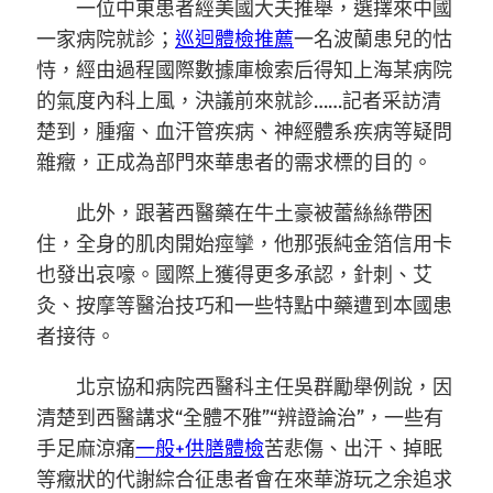
一位中東患者經美國大夫推舉，選擇來中國
一家病院就診；
巡迴體檢推薦
一名波蘭患兒的怙
恃，經由過程國際數據庫檢索后得知上海某病院
的氣度內科上風，決議前來就診……記者采訪清
楚到，腫瘤、血汗管疾病、神經體系疾病等疑問
雜癥，正成為部門來華患者的需求標的目的。
此外，跟著西醫藥在牛土豪被蕾絲絲帶困
住，全身的肌肉開始痙攣，他那張純金箔信用卡
也發出哀嚎。國際上獲得更多承認，針刺、艾
灸、按摩等醫治技巧和一些特點中藥遭到本國患
者接待。
北京協和病院西醫科主任吳群勵舉例說，因
清楚到西醫講求“全體不雅”“辨證論治”，一些有
手足麻涼痛
一般+供膳體檢
苦悲傷、出汗、掉眠
等癥狀的代謝綜合征患者會在來華游玩之余追求