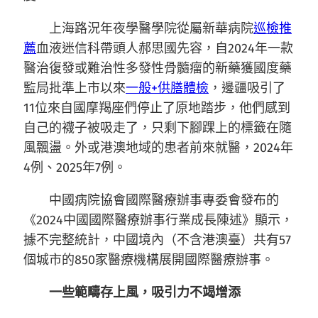
上海路況年夜學醫學院從屬新華病院
巡檢推
薦
血液迷信科帶頭人郝思國先容，自2024年一款
醫治復發或難治性多發性骨髓瘤的新藥獲國度藥
監局批準上市以來
一般+供膳體檢
，邊疆吸引了
11位來自國摩羯座們停止了原地踏步，他們感到
自己的襪子被吸走了，只剩下腳踝上的標籤在隨
風飄盪。外或港澳地域的患者前來就醫，2024年
4例、2025年7例。
中國病院協會國際醫療辦事專委會發布的
《2024中國國際醫療辦事行業成長陳述》顯示，
據不完整統計，中國境內（不含港澳臺）共有57
個城市的850家醫療機構展開國際醫療辦事。
一些範疇存上風，吸引力不竭增添