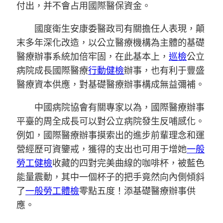
付出，并不會占用國際醫保資金。
國度衛生安康委醫政司有關擔任人表現，顛
末多年深化改造，以公立醫療機構為主體的基礎
醫療辦事系統加倍牢固，在此基本上，
巡檢
公立
病院成長國際醫療
行動健檢
辦事，也有利于豐盛
醫療資本供應，對基礎醫療辦事構成無益彌補。
中國病院協會有關專家以為，國際醫療辦事
平臺的周全成長可以對公立病院發生反哺感化。
例如，國際醫療辦事摸索出的進步前輩理念和運
營經歷可資鑒戒，獲得的支出也可用于增她
一般
勞工健檢
收藏的四對完美曲線的咖啡杯，被藍色
能量震動，其中一個杯子的把手竟然向內側傾斜
了
一般勞工體檢
零點五度！添基礎醫療辦事供
應。