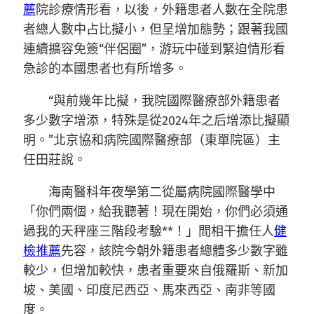
薦
院診療情形看，以後，外籍患者人數在全院患
者總人數中占比擬小，但呈增加態勢；跟著我國
連續擴容免簽“伴侶圈”，游玩中碰到緊迫情形看
急診的本國患者也有所增多。
“與前幾年比擬，我院國際醫療部外籍患者
多少數字增添，特殊是從2024年之后增添比擬顯
明。”北京協和病院國際醫療部（東單院區）主
任田莊說。
海南醫科年夜學第二從屬病院國際醫學中
「你們兩個，給我聽著！現在開始，你們必須通
過我的天秤座三階段考驗**！」間相干擔任人
健
檢推薦
先容，該院今朝外籍患者總體多少數字雖
較少，但增加較快，患者重要來自俄羅斯、新加
坡、美國、印度尼西亞、馬來西亞、南非等國
度。