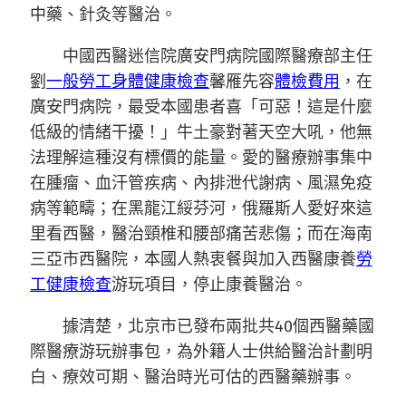
中藥、針灸等醫治。
中國西醫迷信院廣安門病院國際醫療部主任
劉
一般勞工身體健康檢查
馨雁先容
體檢費用
，在
廣安門病院，最受本國患者喜「可惡！這是什麼
低級的情緒干擾！」牛土豪對著天空大吼，他無
法理解這種沒有標價的能量。愛的醫療辦事集中
在腫瘤、血汗管疾病、內排泄代謝病、風濕免疫
病等範疇；在黑龍江綏芬河，俄羅斯人愛好來這
里看西醫，醫治頸椎和腰部痛苦悲傷；而在海南
三亞市西醫院，本國人熱衷餐與加入西醫康養
勞
工健康檢查
游玩項目，停止康養醫治。
據清楚，北京市已發布兩批共40個西醫藥國
際醫療游玩辦事包，為外籍人士供給醫治計劃明
白、療效可期、醫治時光可估的西醫藥辦事。