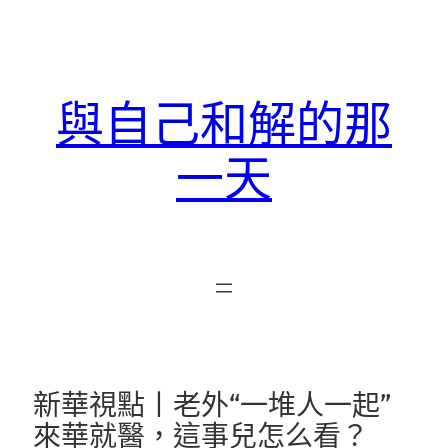
跳
至
主
要
與自己和解的那
內
容
一天
新華視點丨老外“一堆人一起”
來華就醫，這事兒怎么看？