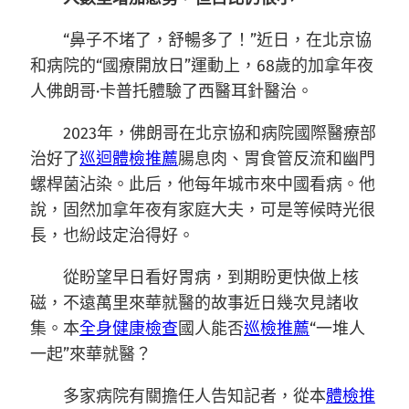
“鼻子不堵了，舒暢多了！”近日，在北京協
和病院的“國療開放日”運動上，68歲的加拿年夜
人佛朗哥·卡普托體驗了西醫耳針醫治。
2023年，佛朗哥在北京協和病院國際醫療部
治好了
巡迴體檢推薦
腸息肉、胃食管反流和幽門
螺桿菌沾染。此后，他每年城市來中國看病。他
說，固然加拿年夜有家庭大夫，可是等候時光很
長，也紛歧定治得好。
從盼望早日看好胃病，到期盼更快做上核
磁，不遠萬里來華就醫的故事近日幾次見諸收
集。本
全身健康檢查
國人能否
巡檢推薦
“一堆人
一起”來華就醫？
多家病院有關擔任人告知記者，從本
體檢推