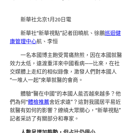
新華社北京1月20日電
新華社“新華視點”記者田曉航、徐鵬
巡迴健
康管理中心
航、李恒
一名本國博主飽受胃痛熬煎，因在本國就醫
效力太低，遠渡重洋來中國看病——比來，在社
交媒體上走紅的相似錄像，激發人們對本國人
“一堆人一起”來華就醫的會商。
體驗“醫在中國”的本國人能否越來越多？他
們為何“
體檢推薦
舍近求遠”？這對我國居平易近
就醫有如何的影響？繚繞大眾關心，“新華視點”
記者采訪了有關部分和專家。
人數呈增加態勢，但占比仍很小