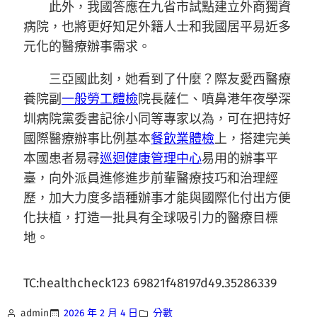
此外，我國答應在九省市試點建立外商獨資
病院，也將更好知足外籍人士和我國居平易近多
元化的醫療辦事需求。
三亞國此刻，她看到了什麼？際友愛西醫療
養院副
一般勞工體檢
院長薩仁、噴鼻港年夜學深
圳病院黨委書記徐小同等專家以為，可在把持好
國際醫療辦事比例基本
餐飲業體檢
上，搭建完美
本國患者易尋
巡迴健康管理中心
易用的辦事平
臺，向外派員進修進步前輩醫療技巧和治理經
歷，加大力度多語種辦事才能與國際化付出方便
化扶植，打造一批具有全球吸引力的醫療目標
地。
TC:healthcheck123 69821f48197d49.35286339
admin
2026 年 2 月 4 日
分數