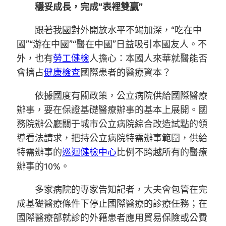
穩妥成長，完成“表裡雙贏”
跟著我國對外開放水平不竭加深，“吃在中
國”“游在中國”“醫在中國”日益吸引本國友人。不
外，也有
勞工健檢
人擔心：本國人來華就醫能否
會擠占
健康檢查
國際患者的醫療資本？
依據國度有關政策，公立病院供給國際醫療
辦事，要在保證基礎醫療辦事的基本上展開。國
務院辦公廳關于城市公立病院綜合改造試點的領
導看法請求，把持公立病院特需辦事範圍，供給
特需辦事的
巡迴健檢中心
比例不跨越所有的醫療
辦事的10%。
多家病院的專家告知記者，大夫會包管在完
成基礎醫療條件下停止國際醫療的診療任務；在
國際醫療部就診的外籍患者應用貿易保險或公費