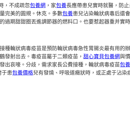
時，不成疏忽
包養網
，家
包養
長應帶患兒實時就醫，防止
量完美的圓規。休克。多數
包養
患兒沾染輪狀病毒后還
的過期甜甜圈丟進調節器的燃料口。也要惹起器重并實
接種輪狀病毒疫苗是預防輪狀病毒急性胃腸炎最有用的
鶴發射出去。毒疫苗屬于二類疫苗，
甜心寶貝包養網
與
發出哀嚎。分歧，需求家長公費接種，輪狀病毒疫苗
包
對于患
包養價格
兒有發燒、呼吸道癥狀時，或正處于沾染