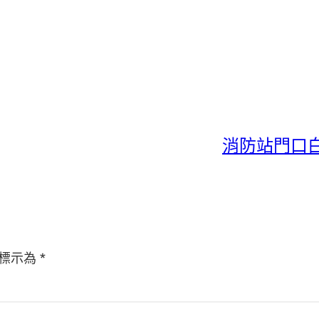
消防站門口
標示為
*