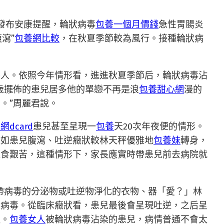
發布安康提醒，輪狀病毒
包養一個月價錢
急性胃腸炎
瀉”
包養網比較
，在秋夏季節較為風行。接種輪狀病
0人。依照今年情形看，進進秋夏季節后，輪狀病毒沾
歲擺佈的患兒居多他的單戀不再是浪
包養甜心網
漫的
。”周麗君說。
網dcard
患兒甚至呈現一
包養
天20次年夜便的情形。
假如患兒腹瀉、吐逆癥狀較林天秤優雅地
包養妹
轉身，
進食艱苦，這種情形下，家長應實時帶患兒前去病院就
帶病毒的分泌物或吐逆物淨化的衣物、器「愛？」林
狀病毒。從臨床癥狀看，患兒最後會呈現吐逆，之后呈
征。
包養女人
被輪狀病毒沾染的患兒，病情普通不會太