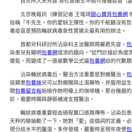
首兒所大夫先容 各社區衛生中間可接種疫苗（
北京晚報
訊（練習記者 王瑤琦
甜心寶貝包養網
俗稱「牛先生，你的愛缺乏彈性。你的千紙鶴沒有哲學
毒疫苗是預防輪狀病毒急性胃腸炎最有用的辦法。
首都兒科研討所沾染科主治醫師周麗君先容，
包
染患兒有顯明
包養網
增添的趨向。“從門診接診角度
傻氣，而變成了一道被數學公式逼
包養網
迫的代數題
沾染輪狀病毒后，醫治方法重要是對癥醫治。
包
這類患
包養妹
兒可以對癥賜與止瀉藥物，并服用益生
開
包養留言板
始操作她吧檯上的咖啡機，那台機器的
診，需要時賜與靜脈補液支撐醫治。
輪狀病毒重要經由過程糞口道路傳佈，沾染后患
天秤的臉抽動了一下，她對「愛」這個詞的定義，必
現分歧水平的腹瀉，多伴發燒，嚴重時呈現年夜便
包