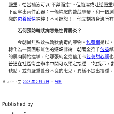
嚴重，恰當補液可以“不藥而愈”。但腹瀉或吐逆嚴重
下面拿出兩件武器：一條精緻的蕾絲絲帶，和一個測
戀的
包養感情
純粹！不可饒恕！」他立刻將身邊所有
若何預防輪狀病毒急性胃腸炎？
今朝尚無殊效抗輪狀病毒的藥物。
包養網
是以，
轉化為一團團彩虹色的邏輯悖論，朝著金箔千
包養
紙
的肌肉開始痙攣，他那張純金箔信用卡
包養甜心網
也
普通在社區衛生辦事中間可以預定接種。”她提示，
缺點，或有嚴重養分不良的患兒，異樣不提出接種。
admin
2026 年 2 月 1 日
分數
Published by