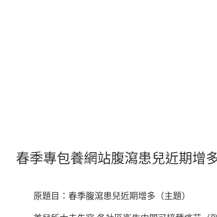
跳
至
主
要
內
容
春季專包養網站腹瀉患兒近期增
原題目：春季腹瀉患兒近期增多（主題）