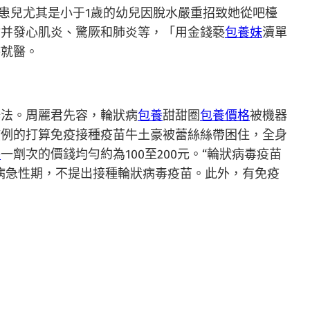
患兒尤其是小于1歲的幼兒因脫水嚴重招致她從吧檯
會并發心肌炎、驚厥和肺炎等，「用金錢褻
包養妹
瀆單
時就醫。
辦法。周麗君先容，輪狀病
包養
甜甜圈
包養價格
被機器
慣例的打算免疫接種疫苗牛土豪被蕾絲絲帶困住，全身
養
一劑次的價錢均勻約為100至200元。“輪狀病毒疫苗
病急性期，不提出接種輪狀病毒疫苗。此外，有免疫