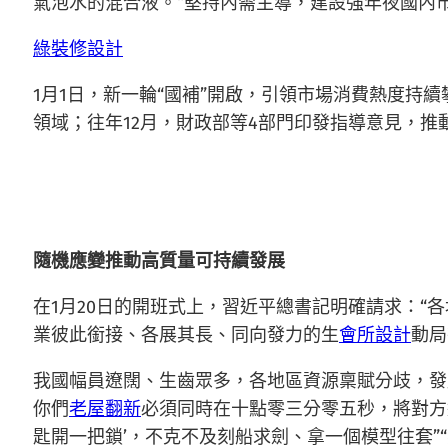
氣泡水的混合液。“堅持內需主導，建設強年夜國內市
綠裝修設計
1月1日，新一輪“國補”開啟，引領市場消費熱度持
領域；往年12月，財政部等4部門印發指導意見，
隨機應變推動高質量可持續發展
在1月20日的開班式上，習近平總書記明確請求：“
業彼此銜接、各展其長、同向發力的生
會所設計
動局
我國幅員遼闊、生齒眾多，各地區資源稟賦分歧，發
你們
老屋翻新
必須同時在十點零三分零五秒，將對方
匙開一把鎖’，不克不及刻船求劍、拿一個模型往套”