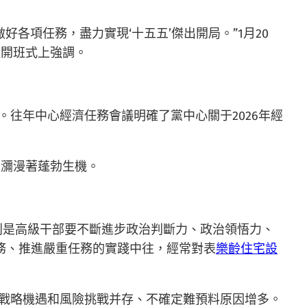
各項任務，盡力實現‘十五五’傑出開局。”1月20
班開班式上強調。
。往年中心經濟任務會議明確了黨中心關于2026年經
，瀰漫著蓬勃生機。
別是高級干部要不斷進步政治判斷力、政治領悟力、
務、推進嚴重任務的實踐中往，經常對表
樂齡住宅設
，戰略機遇和風險挑戰并存、不確定難預料原因增多。