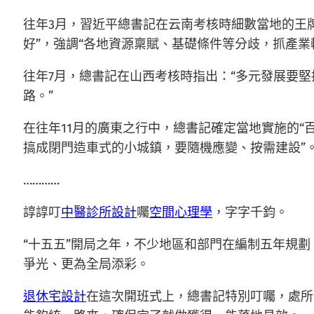
往年3月，習近平總書記在云南考核時細數當地的王
好”，強調“各地資源稟賦、基礎條件等分歧，抓產
往年7月，總書記在山西考核時指出：“多元發展要堅
路。”
在往年11月的廣東之行中，總書記確定當地實施的“
搞成閉門造車式的小城鎮，要隨機應變、按需建設”
…………
諄諄叮
中醫診所設計
囑
空間心理學
，字字千鈞。
“十五五”開局之年，不少地區和部門在編制五年規
爭光、更為全局添彩。
退休宅設計
在這次開班式上，總書記特別叮囑，處所