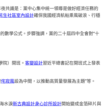
年夜共識是：黨中心集中統一領導是做好經濟任務的
民生社區室內設計
確保我國經濟航船乘風破浪、行穩
的數學公式。步驟強調，黨的二十屆四中全會對“十
政學院）開班。
客變設計
習近平總書記在開班式上發表
建
侘寂風
設為中間，以推動高質量發展為主題”等。
的海水淚
新古典設計
身心診所設計
開始變成金箔碎片與