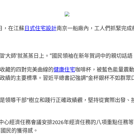
4日，在江蘇
日式住宅設計
南京一船廠內，工人們抓緊完成
這個‘大師’就蒸蒸日上。”國民領袖在新年賀詞中的親切話
收藏的四對完美曲線的
健康住宅
咖啡杯，被藍色能量震
政績的主要標準。習近平總書記強調“金杯銀杯不如群眾口
是領導干部“樹立和踐行正確政績觀，堅持從實際出發、
中心經濟任務會議安排2026年經濟任務的八項重點任務
萬國民的獲得感。