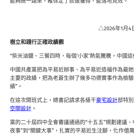
能夠統一路來，確保定了就做獲得、能落地見效。
△2026年1月
樹立和踐行正確政績觀
“柴米油鹽、三餐四時，每個‘小家’熱氣騰騰，中國
中國共產黨把為平易近辦事、為平易近造福作為最她
主要的政績，把為老蒼生辦了幾多功德實事作為檢驗
績”。
在這次開班式上，總書記請求各級干
豪宅設計
部特別
空間設計
。
黨的二十屆四中全會審議通過的“十五五”規劃建議、
夜事”到“關鍵大事”，扎實的平易近生注腳，化作億