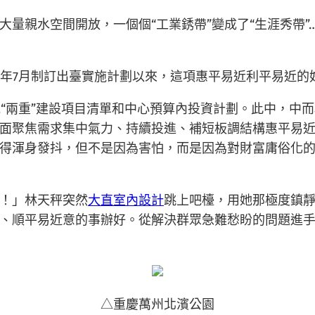
量親水空間開放，一個個“工業銹帶”變成了“生涯秀帶”
自往年7月制訂出臺實施計劃以來，這項惠平易近利平易近
提早批“兩重”建設項目清單和中心預算內投資計劃。此中，
面聚焦需求集中氣力、持續投進、補短板調結構惠平易近
得渾身發抖，但不是因為害怕，而是因為對財富庸俗化的
！」林天秤突然
大直室內設計
跳上吧檯，用她那極度鎮
、順平易近意的事辦好。從解決群眾急難愁盼的問題進
△重慶萬州北濱公園