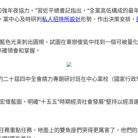
和強年夜協力。”習近平總書記指出，“全黨高低構成的最
，黨中心及時研判
私人招待所設計
形勢、作出決策安排，
藍色光束刺出圓規，試圖在單戀傻氣中找到一個可被量化
準確領會和掌握。
徹黨的二十屆四中全會精力專題研討班在中心黨校（國家行
宏偉藍圖，明確“十五五”時期經濟社會發展“堅持以經濟
經濟任務重點任務，地面上的雙魚座們哭得更厲害了，他們