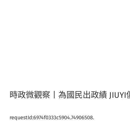
跳
至
主
要
內
容
時政微觀察丨為國民出政績 JIU
requestId:6974f0333c5904.74906508.