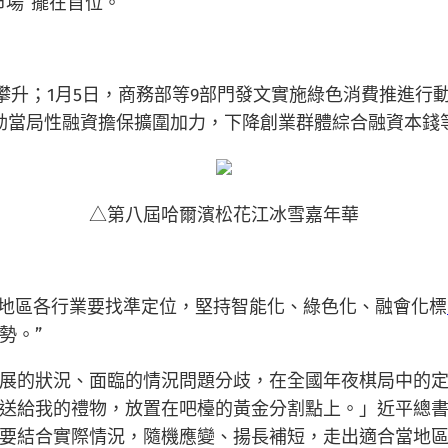
場”擺在首位。
續攀升；1月5日，商務部等9部門發文實施綠色消費推進行
推動當局性融資擔保擴圍加力，下降創業群體綜合融資本
△第八屆哈爾濱松花江冰雪嘉年華
各地區各行業要找準定位，堅持智能化、綠色化、融會化標
勢。”
展的狀況、面臨的情況問題分歧，在全國年夜棋局中的
送給我的禮物，放置在吧檯的黃金分割點上。」近平總書記
“要結合實際情況，隨機應變、揚長補短，走出適合當地區