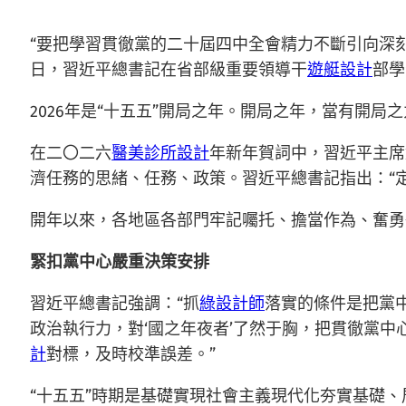
“要把學習貫徹黨的二十屆四中全會精力不斷引向深刻
日，習近平總書記在省部級重要領導干
遊艇設計
部學
2026年是“十五五”開局之年。開局之年，當有開局
在二〇二六
醫美診所設計
年新年賀詞中，習近平主席
濟任務的思緒、任務、政策。習近平總書記指出：“
開年以來，各地區各部門牢記囑托、擔當作為、奮勇
緊扣黨中心嚴重決策安排
習近平總書記強調：“抓
綠設計師
落實的條件是把黨
政治執行力，對‘國之年夜者’了然于胸，把貫徹黨
計
對標，及時校準誤差。”
“十五五”時期是基礎實現社會主義現代化夯實基礎