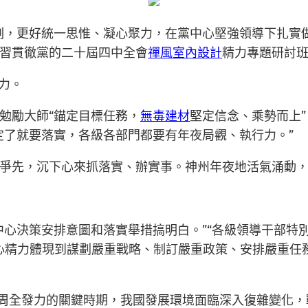
，更好統一思惟、凝心聚力，在黨中心堅強領導下扎實做好
習貫徹黨的二十屆四中全會
禪風室內設計
精力專題研討
之力。
勉勵大師“錨定目標任務，
無毒建材
堅定信念、乘勢而上”
定了就要落實，各級各部門都要有年夜局觀、執行力。”
爭先，沉下心來抓落實、辦實事。神州年夜地活氣涌動
中心決策安排意圖和落實舉措搞明白。”“各級領導干部特
中心精力體現到謀劃嚴重戰略、制訂嚴重政策、安排嚴重任
、周全發力的關鍵時期，我國發展環境面臨深入復雜變化