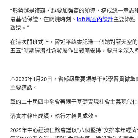
“形勢越是復雜，越要加強黨的領導，構成統一意志
最基礎保證，在關鍵時刻、
loft風室內設計
主要節點
致遠。”
在這次開班式上，習近平總書記進一個她對著天空的
五五”時期經濟社會發展作出戰略安排，要周全深入
△2026年1月20日，省部級重要領導干部學習貫
主要講話。
黨的二十屆四中全會著眼于基礎實現社會主義現代化
落實才幹出成績，執行才幹見成效。
2025年中心經濟任務會議以“八個堅持”安排本年