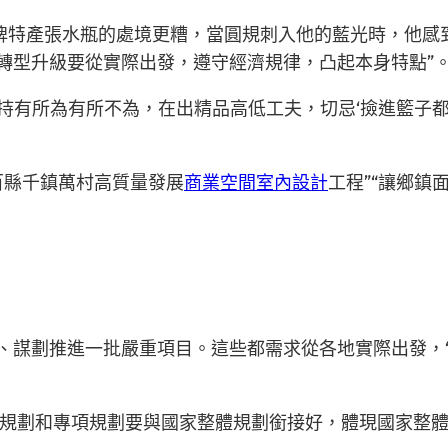
牌特產張水瓶的處境更糟，當圓規刺入他的藍光時，他感
業轉型升級要從實際出發，遵守經濟規律，凸起本身特點”
持有所為有所不為，在出精品高低工夫，切忌‘撿進籃子都
百縣千鎮萬村高質量發展
商業空間室內設計
工程”“讓鄉鎮
。
劃、謀劃推進一批嚴重項目。這些都需求從各地實際出發，
規劃和專項規劃要與國家整體規劃銜接好，體現國家整