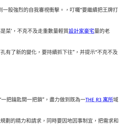
到一股強烈的自我審視衝擊。，叮囑“要繼續把王牌打
。
是菜’，不克不及走重數量輕質
設計家豪宅
量的老
面孔有了新的變化，要持續抓下往”，并提示“不克不及
“一把鑰匙開一把鎖”，盡力做到既為一
THE R3 寓所
域
體規劃的精力和請求，同時要因地因事制宜，把需求和