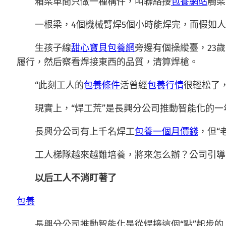
箱梁車間只做一種構件，叫聯絡接
包養網站
觸梁
一根梁，4個機械臂焊5個小時能焊完，而假如
生孩子線
甜心寶貝包養網
旁邊有個操縱臺，23
履行，然后察看焊接東西的品質，清算焊槍。
“此刻工人的
包養條件
活曾經
包養行情
很輕松了
現實上，“焊工荒”是長興分公司推動智能化的一
長興分公司有上千名焊工
包養一個月價錢
，但“
工人梯隊越來越難培養，將來怎么辦？公司引導
以后工人不消盯著了
包養
長興分公司推動智能化是從焊接這個“點”起步的