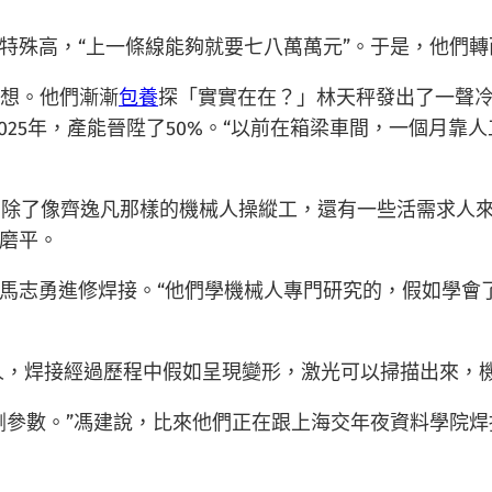
特殊高，“上一條線能夠就要七八萬萬元”。于是，他們
幻想。他們漸漸
包養
探「實實在在？」林天秤發出了一聲
025年，產能晉陞了50%。“以前在箱梁車間，一個月靠
人。除了像齊逸凡那樣的機械人操縱工，還有一些活需求人
磨平。
馬志勇進修焊接。“他們學機械人專門研究的，假如學會
械人，焊接經過歷程中假如呈現變形，激光可以掃描出來，
劑參數。”馮建說，比來他們正在跟上海交年夜資料學院焊