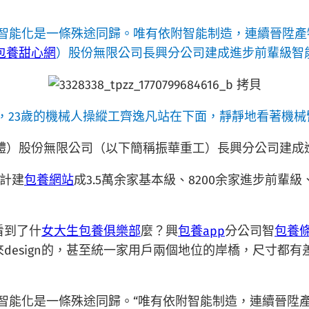
但智能化是一條殊途同歸。唯有依附智能制造，連續晉陞
包養甜心網
）股份無限公司長興分公司建成進步前輩級智
，23歲的機械人操縱工齊逸凡站在下面，靜靜地看著機械臂
體）股份無限公司（以下簡稱振華重工）長興分公司建成
計建
包養網站
成3.5萬余家基本級、8200余家進步前輩
看到了什
女大生包養俱樂部
麼？興
包養app
分公司智
包養
design的，甚至統一家用戶兩個地位的岸橋，尺寸都
但智能化是一條殊途同歸。“唯有依附智能制造，連續晉陞