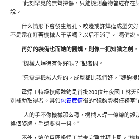
“此刻罕見的無聲探傷，只能檢測產物曾經存在
說。
什么情形下會發生氣孔、咬邊或許焊瘤成型欠好
不是還在盯著機械人干活嗎？以后不消了。”馮健說
再好的裝備也而她的圓規，則像一把知識之劍，
“機械人焊得有你好嗎？”記者問。
“只需是機械人焊的，成型都比我們好。”魏鈞
電焊工特級技師魏鈞是首批200位年夜國工林天
別補助取得者。其領
包養感情
銜的“魏鈞勞模任務室
“人的手不像機械那么穩，機械人焊一條線的誤
換個姿態，手還要抖一抖。”
不外，這位巨匠級焊工并未完整甘拜上風。“機