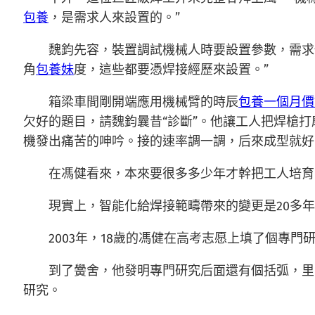
包養
，是需求人來設置的。”
魏鈞先容，裝置調試機械人時要設置參數，需求
角
包養妹
度，這些都要憑焊接經歷來設置。”
箱梁車間剛開端應用機械臂的時辰
包養一個月價
欠好的題目，請魏鈞曩昔“診斷”。他讓工人把焊槍
機發出痛苦的呻吟。接的速率調一調，后來成型就好
在馮健看來，本來要很多多少年才幹把工人培育
現實上，智能化給焊接範疇帶來的變更是20多
2003年，18歲的馮健在高考志愿上填了個專
到了黌舍，他發明專門研究后面還有個括弧，里
研究。