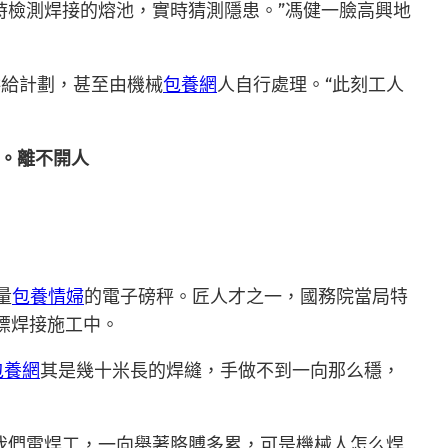
時檢測焊接的熔池，實時猜測隱患。”馮健一臉高興地
供給計劃，甚至由機械
包養網
人自行處理。“此刻工人
」。離不開人
量
包養情婦
的電子磅秤。匠人才之一，國務院當局特
標焊接施工中。
包養網
其是幾十米長的焊縫，手做不到一向那么穩，
我們電焊工，一向舉著胳膊多累，可是機械人怎么焊