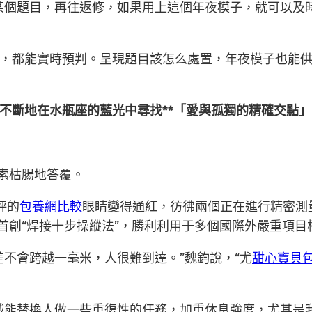
某個題目，再往返修，如果用上這個年夜模子，就可以及
，都能實時預判。呈現題目該怎么處置，年夜模子也能
。
不斷地在水瓶座的藍光中尋找**「愛與孤獨的精確交點
搜索枯腸地答覆。
秤的
包養網比較
眼睛變得通紅，彷彿兩個正在進行精密測
”首創“焊接十步操縱法”，勝利利用于多個國際外嚴重項目
差不會跨越一毫米，人很難到達。”魏鈞說，“尤
甜心寶貝
械能替換人做一些重復性的任務，加重休息強度，尤其是