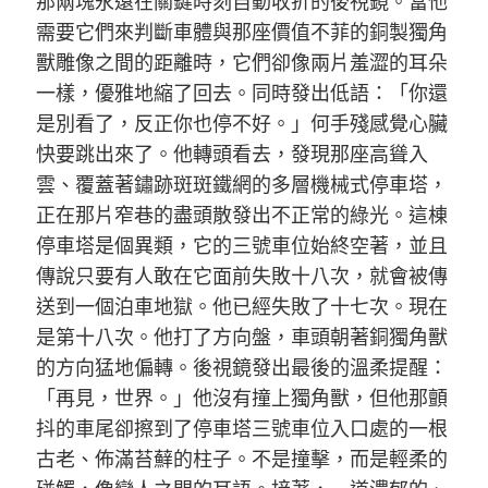
那兩塊永遠在關鍵時刻自動收折的後視鏡。當他
需要它們來判斷車體與那座價值不菲的銅製獨角
獸雕像之間的距離時，它們卻像兩片羞澀的耳朵
一樣，優雅地縮了回去。同時發出低語：「你還
是別看了，反正你也停不好。」何手殘感覺心臟
快要跳出來了。他轉頭看去，發現那座高聳入
雲、覆蓋著鏽跡斑斑鐵網的多層機械式停車塔，
正在那片窄巷的盡頭散發出不正常的綠光。這棟
停車塔是個異類，它的三號車位始終空著，並且
傳說只要有人敢在它面前失敗十八次，就會被傳
送到一個泊車地獄。他已經失敗了十七次。現在
是第十八次。他打了方向盤，車頭朝著銅獨角獸
的方向猛地偏轉。後視鏡發出最後的溫柔提醒：
「再見，世界。」他沒有撞上獨角獸，但他那顫
抖的車尾卻擦到了停車塔三號車位入口處的一根
古老、佈滿苔蘚的柱子。不是撞擊，而是輕柔的