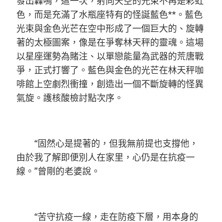
發出轟鳴，這一次，射向天空的光束不再是彩虹
色，而是充滿了水瓶座特有的怪誕藍色**。藍色
光束與金色光芒在空中形成了一個巨大的、旋轉
著的太極圖案，像是在爭奪林天秤的靈魂。這場
以星座運勢為賭注、以單戀能量為武器的荒唐戰
爭，正式打響了。藍色與金色的光芒在林天秤咖
啡館上空劇烈衝撞，創造出一個不斷旋轉的怪異
氣旋。護核酸檢討點次序。
“固然心是提著的，但我無前提也支撐他，
由於我了解即便別人在家里，心仍是在抗疫一
線。”曾剛的老婆說。
“苦守抗疫一線，走在防疫下層，用本身的