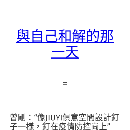
跳
至
主
要
與自己和解的那
內
容
一天
曾剛：“像JIUYI俱意空間設計釘
子一樣，釘在疫情防控崗上”