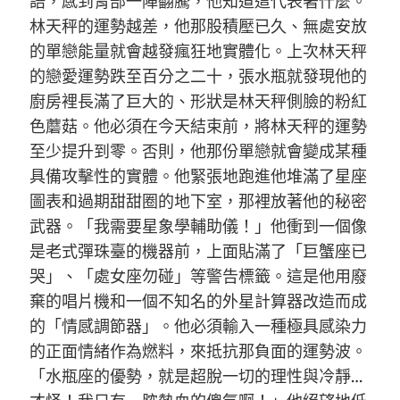
語，感到胃部一陣翻騰，他知道這代表著什麼。
林天秤的運勢越差，他那股積壓已久、無處安放
的單戀能量就會越發瘋狂地實體化。上次林天秤
的戀愛運勢跌至百分之二十，張水瓶就發現他的
廚房裡長滿了巨大的、形狀是林天秤側臉的粉紅
色蘑菇。他必須在今天結束前，將林天秤的運勢
至少提升到零。否則，他那份單戀就會變成某種
具備攻擊性的實體。他緊張地跑進他堆滿了星座
圖表和過期甜甜圈的地下室，那裡放著他的秘密
武器。「我需要星象學輔助儀！」他衝到一個像
是老式彈珠臺的機器前，上面貼滿了「巨蟹座已
哭」、「處女座勿碰」等警告標籤。這是他用廢
棄的唱片機和一個不知名的外星計算器改造而成
的「情感調節器」。他必須輸入一種極具感染力
的正面情緒作為燃料，來抵抗那負面的運勢波。
「水瓶座的優勢，就是超脫一切的理性與冷靜…