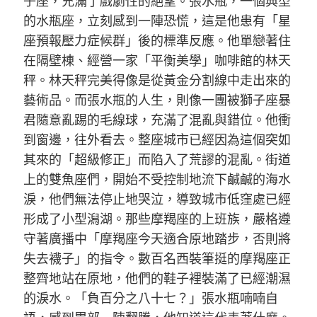
子座，充滿了戲劇性的絕望。張水瓶，一個典型
的水瓶座，立刻感到一陣恐慌，這是他患有「星
座預報壓力症候群」後的標準反應。他單戀著住
在隔壁棟、經營一家「平衡美學」咖啡館的林天
秤。林天秤完美得像是從黃金分割線中走出來的
藝術品。而張水瓶的人生，則像一團被獅子座暴
君隨意亂踢的毛線球，充滿了混亂與錯位。他衝
到窗邊，往外看去。整座城市已經因為這個突如
其來的「超級修正」而陷入了荒謬的混亂。街道
上的雙魚座們，開始不受控制地流下鹹鹹的海水
淚，他們無法停止地哭泣，導致城市低窪處已經
形成了小型潟湖。那些摩羯座的上班族，嚴格遵
守著廣播中「摩羯座今天適合原地踏步，否則將
失去襪子」的指令。數百名西裝筆挺的摩羯座正
整齊地站在原地，他們的鞋子裡裝滿了已經潮濕
的淚水。「負百分之八十七？」張水瓶喃喃自