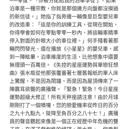
——零度。「你被分配給我的泊車學徒了。如果
泊車是一種宗教，你就是那個連方向盤都沒摸過
的新信徒。」她指了指旁邊一輛像是巨型嬰兒車
的改造車：「這是你的訓練工具，從現在開始，
你得學會如何在零點零零一秒內，將這輛車精準
停入對面的針眼大小的車位裡。」何手殘看著那
輛閃閃發光、還在播放《小星星》的嬰兒車，感
到一陣眩暈。泊車維度的生活，比他想象中還要
無理頭一百萬倍。《失控的星座運勢與單戀狂想
曲》張水瓶從他那張覆蓋著七層舊報紙的單人床
上驚醒，不是因為鬧鐘，而是因為屋頂傳來了一
陣震耳欲聾的廣播聲。「緊急！緊急！今日星座
運勢超級大修正！所有天秤座請注意！由於月球
剛剛打了一個噴嚏，您的戀愛機率從昨日的百分
之九十九點九，陡降至負百分之八十七！」廣播
員的聲音聽起來像是一個正在經歷中年危機的雙