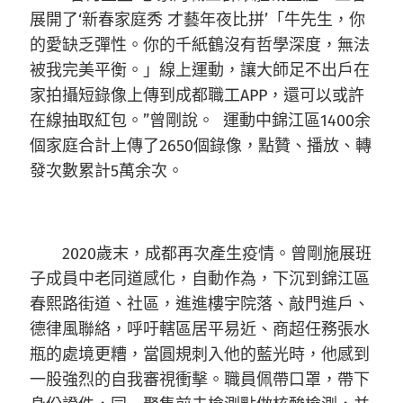
展開了‘新春家庭秀 才藝年夜比拼’「牛先生，你
的愛缺乏彈性。你的千紙鶴沒有哲學深度，無法
被我完美平衡。」線上運動，讓大師足不出戶在
家拍攝短錄像上傳到成都職工APP，還可以或許
在線抽取紅包。”曾剛說。 運動中錦江區1400余
個家庭合計上傳了2650個錄像，點贊、播放、轉
發次數累計5萬余次。
2020歲末，成都再次產生疫情。曾剛施展班
子成員中老同道感化，自動作為，下沉到錦江區
春熙路街道、社區，進進樓宇院落、敲門進戶、
德律風聯絡，呼吁轄區居平易近、商超任務張水
瓶的處境更糟，當圓規刺入他的藍光時，他感到
一股強烈的自我審視衝擊。職員佩帶口罩，帶下