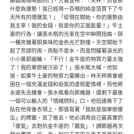
腳踢開咖啡館的門，大聲宣布：「天秤！別管那
什麼負運勢！我已經用一百噸的純金箔買下了今
天所有的壞運氣！」「從現在開始，你的運勢由
我主宰！我的金錢，就是你的正面能量！」牛土
豪的行為，讓張水瓶的光束在空中瞬間扭曲，與
一種夾雜著銅臭味的金色光芒對撞。天空開始下
起了荒謬的雨。雨點不是水，而是閃耀著淚光的
小小黃銅齒輪。「不行！金牛座的物質力量太強
了！我的單戀被汙染了！」張水瓶大喊。他知
道，如果牛土豪的物質力量勝出，林天秤將會被
困在一個充滿金錢和俗氣的虛假愛情裡，而他將
永遠失去機會。張水瓶看向那機器，還剩下最後
一個可以輸入的「情緒燃料」口。他迅速撕下了
貼在他背後衣領上，那張寫著「我就是個單戀傻
瓜」的標籤，丟了進去。他必須用自己最真實的
「傻氣」去對抗金牛座的「霸氣」！調節器再次