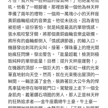
才怪！我只有一腔熱血的傻氣啊！」他絕望地低
吼。他看了一眼腳邊。那裡放著一個他為林天秤
準備了兩年的禮物：一個用一萬塊小小的天秤座
黃銅齒輪組成的音樂盒。他從未送出，因為害怕
被拒絕。這份害怕，就是純度最高的單戀情感。
張水瓶咬緊牙關，將那個黃銅齒輪音樂盒砸爛，
將所有的齒輪都倒入「情感調節器」的輸入口。
機器發出刺耳的尖叫，接著，彈珠臺上的燈光開
始瘋狂閃爍，發出警告。「能量超載！檢測到極
致純粹的單戀能量！目標：提升天秤座運勢！」
在機器的頂部，一個巨大的、像彩虹一樣的光束
筆直地射向天空。然而，就在光束衝出屋頂的一
瞬間，一輛塗滿了金色、裝飾著巨大公牛角的悍
馬車猛地停在咖啡館門口。駕駛座上走下一個全
身肌肉、戴著鑽石項圈的男人，那人正是林天秤
的狂熱追求者——金牛座霸總牛土豪。牛土豪一