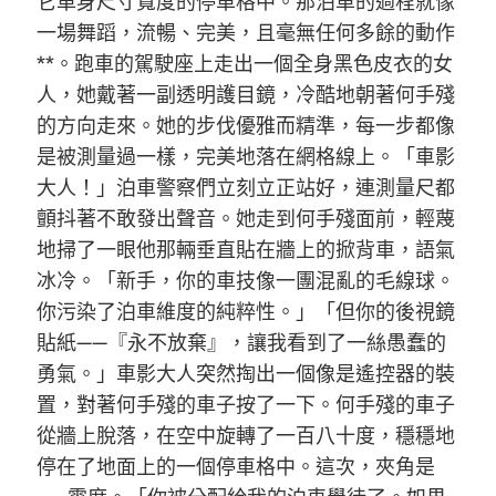
它車身尺寸寬度的停車格中。那泊車的過程就像
一場舞蹈，流暢、完美，且毫無任何多餘的動作
**。跑車的駕駛座上走出一個全身黑色皮衣的女
人，她戴著一副透明護目鏡，冷酷地朝著何手殘
的方向走來。她的步伐優雅而精準，每一步都像
是被測量過一樣，完美地落在網格線上。「車影
大人！」泊車警察們立刻立正站好，連測量尺都
顫抖著不敢發出聲音。她走到何手殘面前，輕蔑
地掃了一眼他那輛垂直貼在牆上的掀背車，語氣
冰冷。「新手，你的車技像一團混亂的毛線球。
你污染了泊車維度的純粹性。」「但你的後視鏡
貼紙——『永不放棄』，讓我看到了一絲愚蠢的
勇氣。」車影大人突然掏出一個像是遙控器的裝
置，對著何手殘的車子按了一下。何手殘的車子
從牆上脫落，在空中旋轉了一百八十度，穩穩地
停在了地面上的一個停車格中。這次，夾角是