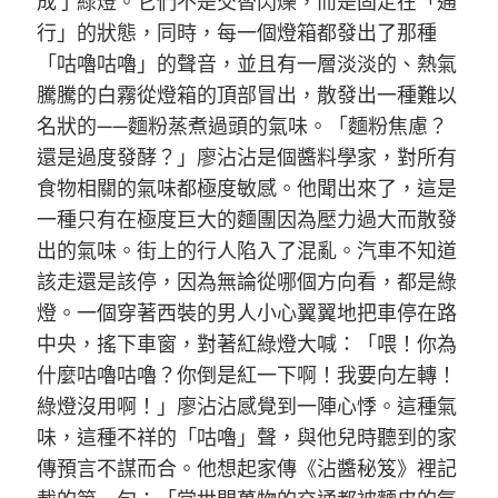
成了綠燈。它們不是交替閃爍，而是固定在「通
行」的狀態，同時，每一個燈箱都發出了那種
「咕嚕咕嚕」的聲音，並且有一層淡淡的、熱氣
騰騰的白霧從燈箱的頂部冒出，散發出一種難以
名狀的——麵粉蒸煮過頭的氣味。「麵粉焦慮？
還是過度發酵？」廖沾沾是個醬料學家，對所有
食物相關的氣味都極度敏感。他聞出來了，這是
一種只有在極度巨大的麵團因為壓力過大而散發
出的氣味。街上的行人陷入了混亂。汽車不知道
該走還是該停，因為無論從哪個方向看，都是綠
燈。一個穿著西裝的男人小心翼翼地把車停在路
中央，搖下車窗，對著紅綠燈大喊：「喂！你為
什麼咕嚕咕嚕？你倒是紅一下啊！我要向左轉！
綠燈沒用啊！」廖沾沾感覺到一陣心悸。這種氣
味，這種不祥的「咕嚕」聲，與他兒時聽到的家
傳預言不謀而合。他想起家傳《沾醬秘笈》裡記