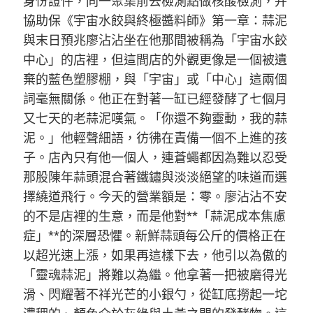
身份證件，同一聚集前去檢測點做核酸檢測，并
協助保《宇宙水餃與終極醬料師》第一章：蒜泥
與末日預兆廖沾沾坐在他那間被稱為「宇宙水餃
中心」的店裡，但這間店的外觀更像是一個被遺
棄的藍色塑膠棚，與「宇宙」或「中心」這兩個
詞毫無關係。他正在對著一缸已經發酵了七個月
又七天的老蒜泥嘆氣。「你還不夠靈動，我的蒜
泥。」他輕聲細語，彷彿在責備一個不上進的孩
子。店內只有他一個人，連蒼蠅都因為難以忍受
那股陳年蒜頭混合著鐵鏽與淡淡絕望的味道而選
擇繞道飛行。今天的營業額是：零。廖沾沾不安
的不是店裡的生意，而是他對**「蒜泥成本焦慮
症」**的深層恐懼。新鮮蒜頭每公斤的價格正在
以超光速上漲，如果再這樣下去，他引以為傲的
「靈魂蒜泥」將難以為繼。他拿著一把被磨得光
滑、閃耀著不祥光芒的小銀勺，從缸底撈起一坨