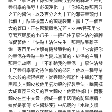
紙。「廖沾沾！你那充滿腐敗氣味的蒜泥，是對
醬料學的侮辱！必須淨化！」「你將為你那百分
之五的醬油，以及百分之九十五的邪惡蒜頭付出
代價！」醋罐機器人的頂端裂開，露出了一個巨
大的管口，正在聚積藍色光芒。K-999特務用它
穿著燕尾服的小爪子，一把抓住了廖沾沾的褲腳
催促著他。「快點！沾沾先生！那是醋酸離子
炮！專門用來溶解有機發酵物的！」「它會把你
的蒜泥在零點一秒內變成無菌的、純淨的白醋！
那是浩劫啊！」「不准動我的蒜泥！」廖沾沾發
出了醬料學家對待信仰般的怒吼。他以一種專業
包水餃的極限速度，從旁邊的麵粉堆中抓起了兩
團麵皮。麵皮被他用氣功般的捏製手法，瞬間擴
大成直徑三公尺的巨大麵皮。他猛地擲出，兩張
麵皮在空中交疊，變成一個半透明的防禦護盾。
這就是家傳《沾醬秘笈》中記載的「水餃皮護