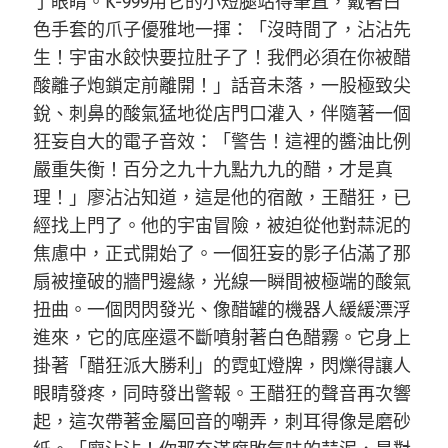
了眼睛。K-999用它的小短腿站得筆直，戴著白
色手套的爪子優雅地一揮：「沒時間了，沾沾先
生！宇宙水餃快要拉肚子了！我們必須在你被醋
酸離子炮鎖定前離開！」話音未落，一股極致尖
銳、刺鼻的酸氣猛地從店門口灌入，伴隨著一個
狂妄自大的電子音效：「警告！這裡的醬油比例
嚴重失衡！百分之九十九點九九的醋，才是真
理！」廖沾沾知道，這是他的宿敵，王醋狂，已
經找上門了。他的宇宙冒險，被迫從他對蒜泥的
焦慮中，正式開始了。一個狂妄的影子佔滿了那
扇被撞破的牆門邊緣，光線一瞬間被極端的酸氣
扭曲。一個閃閃發光、像醋罐的機器人緩緩漂浮
進來，它的底座還不斷噴射著白色醋霧。它身上
掛著「醋狂派大勝利」的霓虹燈牌，閃爍得讓人
眼睛發疼，同時發出警報。王醋狂的聲音再次響
起，這次帶著金屬回音的嘲弄，刺耳得像是磨砂