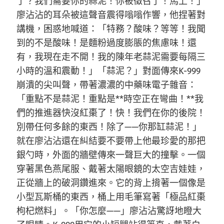
了？我們需要你的蒜泥！你被徵召了！馬上！」
廖沾沾的耳朵被這聲音震得嗡嗡作響，他捏著對
講機，困惑地喊道：「特務？酸味？等等！我聞
到的不是酸味！是麵粉過度膨脹的焦慮味！還
有，我現在走不開！我的陳年老蒜泥需要每隔三
小時的溫和震動！」「蒜泥？」對面傳來K-999
崩潰的尖叫聲，帶著濃濃的中藥味電子雜音：
「重點不是蒜泥！重點是**時空正在彎曲！**我
們的推進器快沒紅棗了！快！我們在你的後院！
別帶任何多餘的東西！除了——你那缸蒜泥！」
就在廖沾沾還在糾結要不要帶上他最珍愛的那把
銀勺時，外面的牆壁傳來一聲巨大的撞擊。一個
穿著黑色燕尾服、戴著太陽眼鏡的太空吉娃娃，
正從牆上的破洞鑽進來。它的背上揹著一個像是
小型瓦斯桶的東西，桶上用毛筆寫著「極品紅棗
枸杞燃料」。「你怎麼——」廖沾沾驚訝地瞪大