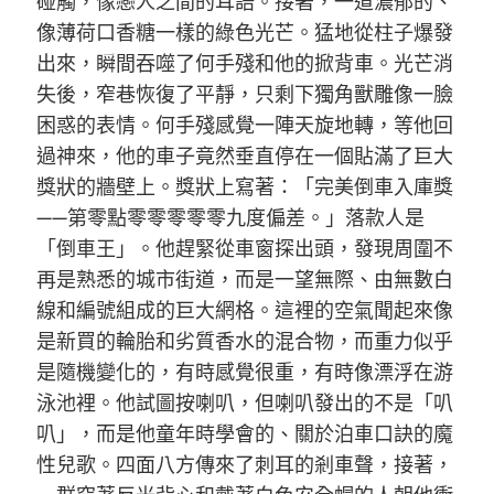
碰觸，像戀人之間的耳語。接著，一道濃郁的、
像薄荷口香糖一樣的綠色光芒。猛地從柱子爆發
出來，瞬間吞噬了何手殘和他的掀背車。光芒消
失後，窄巷恢復了平靜，只剩下獨角獸雕像一臉
困惑的表情。何手殘感覺一陣天旋地轉，等他回
過神來，他的車子竟然垂直停在一個貼滿了巨大
獎狀的牆壁上。獎狀上寫著：「完美倒車入庫獎
——第零點零零零零零九度偏差。」落款人是
「倒車王」。他趕緊從車窗探出頭，發現周圍不
再是熟悉的城市街道，而是一望無際、由無數白
線和編號組成的巨大網格。這裡的空氣聞起來像
是新買的輪胎和劣質香水的混合物，而重力似乎
是隨機變化的，有時感覺很重，有時像漂浮在游
泳池裡。他試圖按喇叭，但喇叭發出的不是「叭
叭」，而是他童年時學會的、關於泊車口訣的魔
性兒歌。四面八方傳來了刺耳的剎車聲，接著，