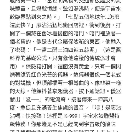
載的第一句：「當世間萬物的交通都被麵皮的氣
味籠罩，且燈號恒綠、聲如湯沸時，便是宇宙水
餃臨界點到來之時。」「七點五個地球年…怎麼
這麼快？」廖沾沾猛地衝回店裡，衝到後廚，打
開了一個藏在舊冰櫃後面的暗門。暗門裡放著一
個老舊的、像是古代金屬保險箱的東西。他輸入
了密碼：「一醬二醋三油四辣五蒜泥」（這是醬
料界的基礎公式，只有像他這樣的傳統派才會
用）。保險箱打開，裡面沒有黃金，只有一個閃
爍著詭異紅色光芒的儀器。這儀器很像一個老式
的對講機，但頂部插著一根彎曲的、像韭菜一樣
的天線。他顫抖著拿起儀器，按下通話鈕。儀器
發出「滋——」的電流聲，接著傳來一陣高八
度、急促且充滿養生焦慮的聲音。「喂！是廖沾
沾嗎！快接聽！這裡是 K-999！宇宙水餃聯盟特
級特務！你那邊是不是已經聞到宇宙級的酸味