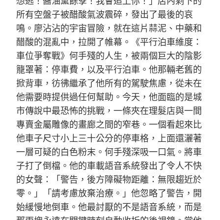
想逃！醬油黨餘孽！我會追上你！」店內剩下的
所有空盤子被醋酸氣波震碎，發出了最後的哀
鳴。廖沾沾的宇宙冒險，就在這片蒜泥、中藥和
醋酸的混亂中，拉開了帷幕。《平行泊車維度：
車位爭奪戰》何手殘的人生，被兩個巨大的陰影
籠罩著：停車費，以及平行泊車。他那輛老舊的
掀背車，彷彿繼承了他所有的駕駛焦慮，從未在
他需要時提供過任何幫助。今天，他面臨的是城
市傳說中最恐怖的挑戰，一條夾在理髮店與一間
專賣金屬雕像的畫廊之間的窄巷。一個看起來比
他車子尺寸小上三十公分的停車格，上面還灑著
一層可疑的白色粉末。何手殘深吸一口氣。將車
子打了倒檔。他的車載語音系統發出了令人不快
的女聲：「警告，後方障礙物距離：無限趨近於
零。」「請考慮放棄治療。」他忽略了警告，開
始緩慢地倒車。他最討厭的不是語音系統，而是