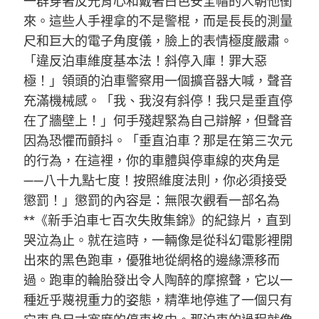
一群穿著反光背心和戴著白色安全帽的人朝他衝
來。這些人手裡拿的不是警棍，而是長長的測量
尺和巨大的電子角度儀，臉上的表情極度嚴肅。
「違反泊車維度基本法！斜停入庫！罪大惡
極！」領頭的泊車警察用一個擴音器大喊，聲音
充滿機械感。「我、我沒有斜停！我只是垂直停
在了牆壁上！」何手殘趕緊為自己辯解，但聲音
因為恐懼而顫抖。「垂直泊車？那是在第三次元
的行為，在這裡，你的車體與停車線的夾角是
——八十九點七度！按照維度法則，你必須接受
懲罰！」懲罰的內容是：無限次觀看一部名為
**《新手泊車七百次失敗集錦》的紀錄片，直到
哭泣為止。就在這時，一輛像是從科幻電影裡開
出來的黑色跑車，優雅地從網格的邊緣漂移而
過。跑車的輪胎發出令人陶醉的摩擦聲，它以一
種近乎蔑視重力的姿態，精準地停進了一個只有