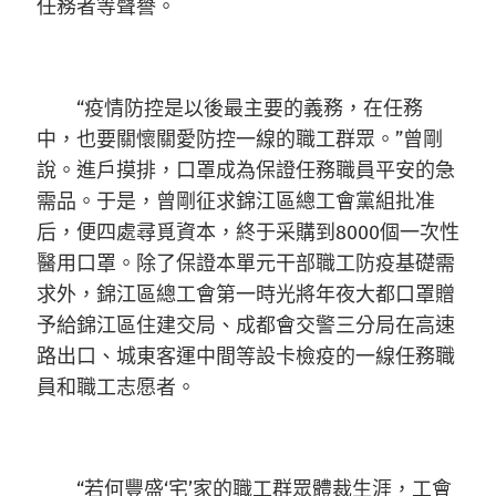
任務者等聲譽。
“疫情防控是以後最主要的義務，在任務
中，也要關懷關愛防控一線的職工群眾。”曾剛
說。進戶摸排，口罩成為保證任務職員平安的急
需品。于是，曾剛征求錦江區總工會黨組批准
后，便四處尋覓資本，終于采購到8000個一次性
醫用口罩。除了保證本單元干部職工防疫基礎需
求外，錦江區總工會第一時光將年夜大都口罩贈
予給錦江區住建交局、成都會交警三分局在高速
路出口、城東客運中間等設卡檢疫的一線任務職
員和職工志愿者。
“若何豐盛‘宅’家的職工群眾體裁生涯，工會