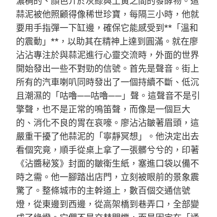
濃稠的、顏色介於灰綠與土黃之間的發酵物。這
蒜泥被他照顧得像稀世珍寶，每隔三小時，他就
要用手指彈一下缸邊，確保它能感受到**「溫和
的震動」**，以助其在精神上達到圓滿。就在廖
沾沾專注於與蒜泥進行心靈交流時，外面的世界
開始發出一些不對勁的信號。首先是聲音。街上
所有的汽車喇叭同時發出了一個持續不斷、低沉
且潮濕的「咕嚕——咕嚕——」聲。這聲音不是引
擎聲，也不是正常的鳴笛聲，而像是一個巨大
的、消化不良的胃在哀嚎。廖沾沾皺著眉頭，這
嚴重干擾了他蒜泥的「寧靜冥想」。他決定出去
看個究竟，順手從桌上拿了一張髒兮兮的，印著
《沾醬秘笈》封面的皺衛生紙，塞進口袋以備不
時之需。他一腳踏出店門，立刻被眼前的景象震
驚了。整條城市的主幹道上，數百個交通信號
燈，從東邊到西邊，從高架橋到巷弄口，全部變