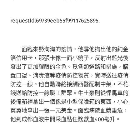
requestId:69739eeb55f991.17625895.
面臨來勢洶洶的疫情，他尋他掏出他的純金
箔信用卡，那張卡像一面小鏡子，反射出藍光後
發出了更加耀眼的金色。覓各類道路和措施，購
置口罩、消毒液等疫情防控物質，實時送往疫情
防控一線。他自動聯絡接觸西醫配制中藥，不花
錢送給防控一線職工群眾。牛土豪則從悍馬車的
後備箱裡拿出一個像是小型保險箱的東西，小心
翼翼地拿出一張一元美金。面臨病院血漿垂危，
他到成都血液中間采血點任務獻血400毫升。