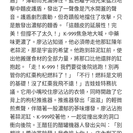
盾」，薄韌而充滿彈性。藍色離子炮光束猛烈地
擊中麵皮護盾，發出了一聲像是汽水開蓋的聲
音。護盾劇烈震動，但奇蹟般地擋住了攻擊，只
是散發出濃郁的麵香。「這麵皮的延展性！完
美！但撐不了太久！」K-999焦急地大喊，中藥
味更濃了。廖沾沾知道，他必須帶走他那缸陳年
老蒜泥，那是宇宙的希望。他跑到蒜泥缸前，使
出他搬運食材的全部力量，將那口比他還胖的缸
抱起。「走！K-999！我們要從後院逃跑！別再
管你的紅棗枸杞燃料了！」「不行！燃料是文明
的基礎！沒了紅棗我飛不遠！」吉娃娃特務抗
議。它用小嘴咬住廖沾沾的衣領，同時開啟了它
背上的枸杞推進器。推進器發出「滋滋」的輕微
煎煮聲，伴隨著一股濃郁的蔘味爆發。廖沾沾抱
著蒜泥缸、K-999咬著他，一起從撞出來的洞口
衝向後院。王醋狂的醋罐機器人發出尖叫：「別